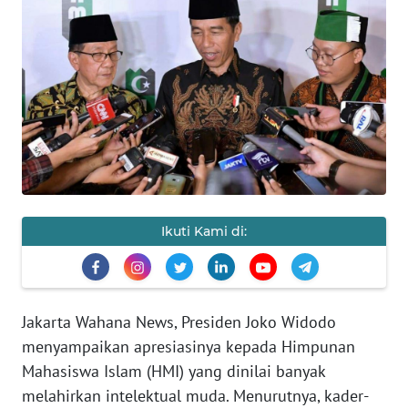
SAINS-TEKNO
KESEHATAN
INTERNASIONAL
SERBA-SERBI
PENDIDIKAN
Ikuti Kami di:
OLAHRAGA
OPINI
Jakarta Wahana News, Presiden Joko Widodo
menyampaikan apresiasinya kepada Himpunan
EDITORIAL
Mahasiswa Islam (HMI) yang dinilai banyak
melahirkan intelektual muda. Menurutnya, kader-