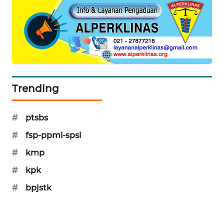
PORTAL
KONSUMEN
FORWAMKI
ALPERKLINAS
Trending
FORJASIDA
#
ptsbs
TAMBANG
#
fsp-ppmi-spsi
NEWS
#
kmp
SITUNGIR
#
kpk
NEWS
#
bpjstk
SIDIKALANG
NEWS