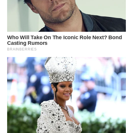
WN
PRIANGAN
TIMUR
WN
SEMARANG
WN
SOLO
WN
BOROBUDUR
WN
MADURA
WN
SURABAYA