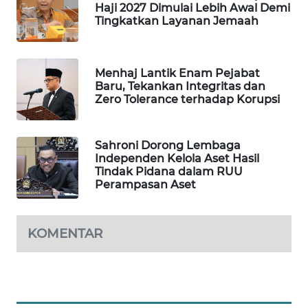
Haji 2027 Dimulai Lebih Awal Demi
WAHANA
Tingkatkan Layanan Jemaah
DESA
WISATA
Menhaj Lantik Enam Pejabat
LAPAK
Baru, Tekankan Integritas dan
WAHANA
Zero Tolerance terhadap Korupsi
Wahana
Network
Sahroni Dorong Lembaga
Independen Kelola Aset Hasil
Tindak Pidana dalam RUU
KONSUMEN
Perampasan Aset
LISTRIK
MASYARAKAT
KOMENTAR
KELISTRIKAN
WALINKI
ID