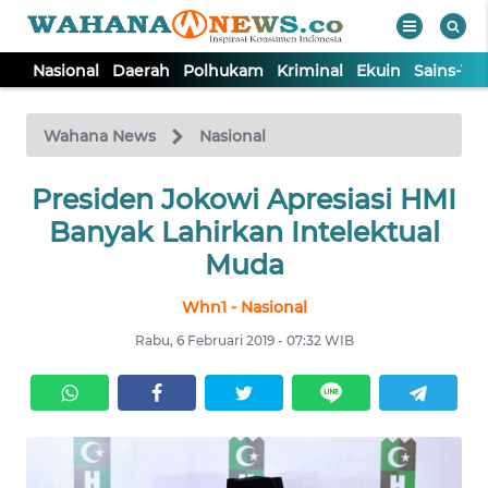
Nasional
Daerah
Polhukam
Kriminal
Ekuin
Sains-Te
WAHANA
Tutup
TV
Wahana News
Nasional
NASIONAL
Presiden Jokowi Apresiasi HMI
Banyak Lahirkan Intelektual
DAERAH
Muda
Whn1 - Nasional
POLHUKAM
Rabu, 6 Februari 2019 - 07:32 WIB
KRIMINAL
EKUIN