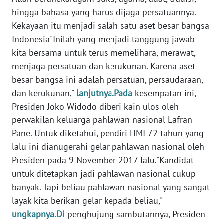
hingga bahasa yang harus dijaga persatuannya.
KARIR
Kekayaan itu menjadi salah satu aset besar bangsa
Indonesia"Inilah yang menjadi tanggung jawab
DISCLAIMER
kita bersama untuk terus memelihara, merawat,
menjaga persatuan dan kerukunan. Karena aset
Wahana
besar bangsa ini adalah persatuan, persaudaraan,
News
dan kerukunan,"
lanjutnya.Pada
kesempatan ini,
Regional
Presiden Joko Widodo diberi kain ulos oleh
perwakilan keluarga pahlawan nasional Lafran
WN
SUMUT
Pane. Untuk diketahui, pendiri HMI 72 tahun yang
lalu ini dianugerahi gelar pahlawan nasional oleh
WN
Presiden pada 9 November 2017 lalu."Kandidat
JAKARTA
untuk ditetapkan jadi pahlawan nasional cukup
banyak. Tapi beliau pahlawan nasional yang sangat
WN
layak kita berikan gelar kepada beliau,"
JABAR
ungkapnya.Di
penghujung sambutannya, Presiden