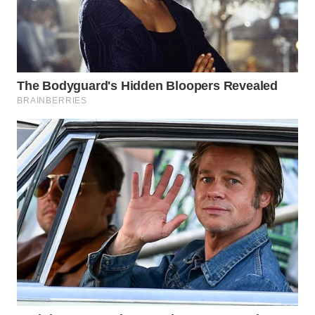
WN
KALTARA
WN
KALSEL
WN
KALTIM
WN
SULSEL
WN
GORONTALO
WN
SULUT