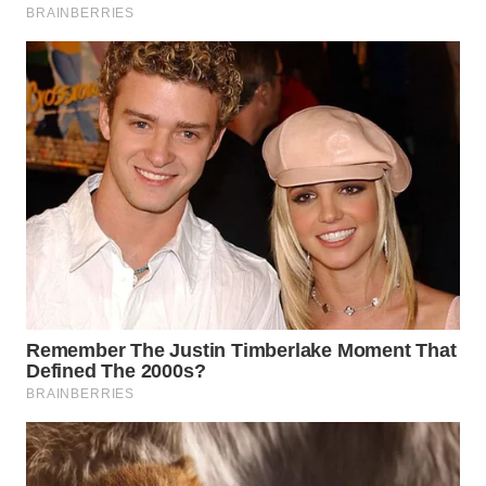
WN
SUMEDANG
WN
CIANJUR
WN
KEPULAUAN
SERIBU
WN
TANGERANG
WN
BINJAI
WN
CIREBON