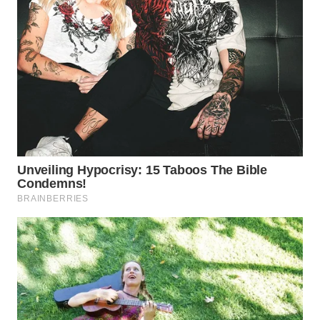
WN
TAPANULI
SELATAN
WN
TANJUNG
LESUNG
WN
KARO
WN
SIMALUNGUN
WN
LABUHANBATU
WN