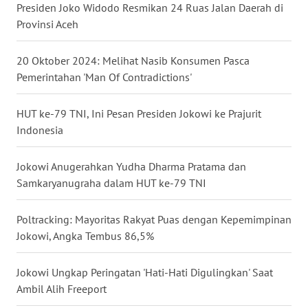
Presiden Joko Widodo Resmikan 24 Ruas Jalan Daerah di
WN
Provinsi Aceh
BABEL
20 Oktober 2024: Melihat Nasib Konsumen Pasca
WN
Pemerintahan 'Man Of Contradictions'
SUMBAR
HUT ke-79 TNI, Ini Pesan Presiden Jokowi ke Prajurit
WN
Indonesia
SUMSEL
Jokowi Anugerahkan Yudha Dharma Pratama dan
WN
Samkaryanugraha dalam HUT ke-79 TNI
BENGKULU
Poltracking: Mayoritas Rakyat Puas dengan Kepemimpinan
WN
Jokowi, Angka Tembus 86,5%
LAMPUNG
Jokowi Ungkap Peringatan 'Hati-Hati Digulingkan' Saat
WN
Ambil Alih Freeport
JATENG