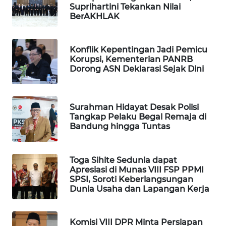
Suprihartini Tekankan Nilai
WAHANA
BerAKHLAK
SPORT
Konflik Kepentingan Jadi Pemicu
WAHANA
Korupsi, Kementerian PANRB
UMKM
Dorong ASN Deklarasi Sejak Dini
WAHANA
SELEB
Surahman Hidayat Desak Polisi
Tangkap Pelaku Begal Remaja di
WAHANA
Bandung hingga Tuntas
PERSONA
Toga Sihite Sedunia dapat
WAHANA
Apresiasi di Munas VIII FSP PPMI
OTOMOTIF
SPSI, Soroti Keberlangsungan
Dunia Usaha dan Lapangan Kerja
WAHANA
HEALTH
Komisi VIII DPR Minta Persiapan