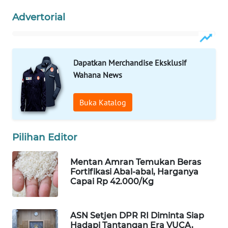
WAHANA
Advertorial
LISTRIK
WAHANA
Dapatkan Merchandise Eksklusif
TRAVEL
Wahana News
WAHANA
TV
Buka Katalog
WAHANANEWS
Pilihan Editor
ID
Mentan Amran Temukan Beras
WAHANANEWS
Fortifikasi Abal-abal, Harganya
CO ID
Capai Rp 42.000/Kg
WAHANANEWS
NET
ASN Setjen DPR RI Diminta Siap
Hadapi Tantangan Era VUCA,