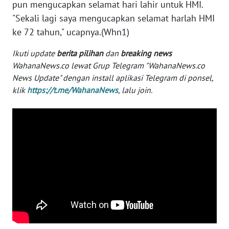
pun mengucapkan selamat hari lahir untuk HMI.
WN
"Sekali lagi saya mengucapkan selamat harlah HMI
BANTEN
ke 72 tahun," ucapnya.(Whn1)
WN
Ikuti update
berita pilihan
dan
breaking news
NTT
WahanaNews.co lewat Grup Telegram "WahanaNews.co
News Update" dengan install aplikasi Telegram di ponsel,
WN
klik
https://t.me/WahanaNews
, lalu join.
KEPRI
WN
PAPUA
WN
PAPUA
BARAT
WN
RIAU