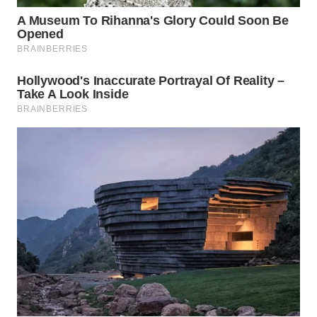
WN
NATUNA
WN
BINTAN
WN
MANDALIKA
WN
LIKUPANG
WN
LABUANBAJO
WN
BORNEO