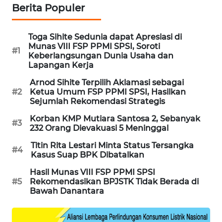
Berita Populer
MAWAKA
ID
Toga Sihite Sedunia dapat Apresiasi di
Munas VIII FSP PPMI SPSI, Soroti
#1
MARTABAT
Keberlangsungan Dunia Usaha dan
NET
Lapangan Kerja
Arnod Sihite Terpilih Aklamasi sebagai
PLN
#2
Ketua Umum FSP PPMI SPSI, Hasilkan
WATCH
Sejumlah Rekomendasi Strategis
Korban KMP Mutiara Santosa 2, Sebanyak
#3
MKLI
232 Orang Dievakuasi 5 Meninggal
Titin Rita Lestari Minta Status Tersangka
#4
LPKKI
Kasus Suap BPK Dibatalkan
Hasil Munas VIII FSP PPMI SPSI
LKKI
#5
Rekomendasikan BPJSTK Tidak Berada di
Bawah Danantara
KOPEKLIN