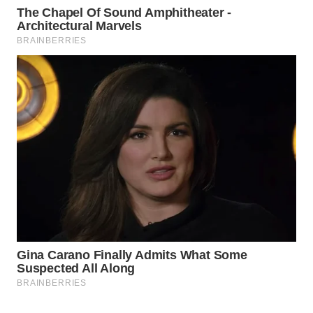
Wahana
Media
Group
WAHANA
NEWS
WAHANA
TANI
WAHANA
ADVOKAT
WAHANA
INFRASTRUKTUR
WAHANA
KONSUMEN