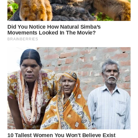
WN
BOGOR
WN
DEPOK
WN
TAPANULI
UTARA
WN
SAMOSIR
WN
PADANG
LAWAS