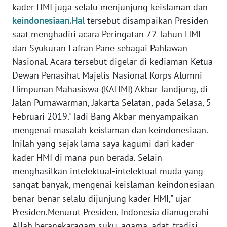
Informasi
kader HMI juga selalu menjunjung keislaman dan
keindonesiaan.Hal
tersebut disampaikan Presiden
INDEKS
saat menghadiri acara Peringatan 72 Tahun HMI
BERITA
dan Syukuran Lafran Pane sebagai Pahlawan
Nasional. Acara tersebut digelar di kediaman Ketua
KONTAK
Dewan Penasihat Majelis Nasional Korps Alumni
KAMI
Himpunan Mahasiswa (KAHMI) Akbar Tandjung, di
INFO
Jalan Purnawarman, Jakarta Selatan, pada Selasa, 5
IKLAN
Februari 2019."Tadi Bang Akbar menyampaikan
mengenai masalah keislaman dan keindonesiaan.
TENTANG
Inilah yang sejak lama saya kagumi dari kader-
KAMI
kader HMI di mana pun berada. Selain
menghasilkan intelektual-intelektual muda yang
PEDOMAN
sangat banyak, mengenai keislaman keindonesiaan
MEDIA
benar-benar selalu dijunjung kader HMI," ujar
SIBER
Presiden.Menurut Presiden, Indonesia dianugerahi
REDAKSI
Allah beranekaragam suku, agama, adat, tradisi,