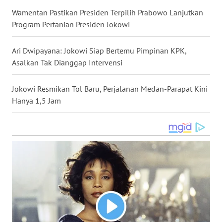
Wamentan Pastikan Presiden Terpilih Prabowo Lanjutkan
WN
NUSANTARA
Program Pertanian Presiden Jokowi
WN
Ari Dwipayana: Jokowi Siap Bertemu Pimpinan KPK,
JOGJA
Asalkan Tak Dianggap Intervensi
WN
Jokowi Resmikan Tol Baru, Perjalanan Medan-Parapat Kini
JATIM
Hanya 1,5 Jam
WN
BALI
WN
KALBAR
WN
KALTENG