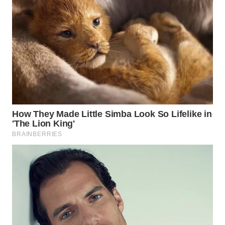
WN
INDRAMAYU
WN
KUNINGAN
WN
MAJALENGKA
WN
SUBANG
WN
SUKABUMI
WN
PURWAKARTA