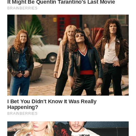
WN
MALUKU
WN
MALUT
WN
DAIRI
WN
DANAU
TOBA
WN
NIAS
WN
LANGKAT