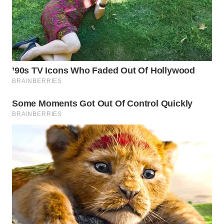
TAPANULI
TENGAH
WN DELI
SERDANG
WN
TEBING
TINGGI
WN
PAKPAK
WN
KARAWANG
WN
BEKASI