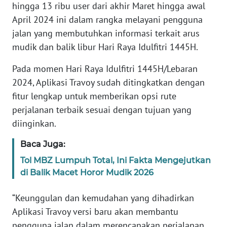
hingga 13 ribu user dari akhir Maret hingga awal
April 2024 ini dalam rangka melayani pengguna
KARIR
jalan yang membutuhkan informasi terkait arus
mudik dan balik libur Hari Raya Idulfitri 1445H.
DISCLAIMER
Pada momen Hari Raya Idulfitri 1445H/Lebaran
Wahana
2024, Aplikasi Travoy sudah ditingkatkan dengan
News
fitur lengkap untuk memberikan opsi rute
Regional
perjalanan terbaik sesuai dengan tujuan yang
diinginkan.
WN
SUMUT
Baca Juga:
WN
Tol MBZ Lumpuh Total, Ini Fakta Mengejutkan
JAKARTA
di Balik Macet Horor Mudik 2026
“Keunggulan dan kemudahan yang dihadirkan
WN
JABAR
Aplikasi Travoy versi baru akan membantu
pengguna jalan dalam merencanakan perjalanan