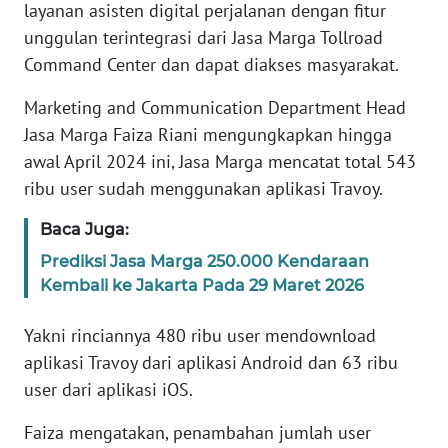
Informasi
layanan asisten digital perjalanan dengan fitur
unggulan terintegrasi dari Jasa Marga Tollroad
INDEKS
Command Center dan dapat diakses masyarakat.
BERITA
Marketing and Communication Department Head
KONTAK
Jasa Marga Faiza Riani mengungkapkan hingga
KAMI
awal April 2024 ini, Jasa Marga mencatat total 543
ribu user sudah menggunakan aplikasi Travoy.
INFO
IKLAN
Baca Juga:
Prediksi Jasa Marga 250.000 Kendaraan
TENTANG
Kembali ke Jakarta Pada 29 Maret 2026
KAMI
Yakni rinciannya 480 ribu user mendownload
PEDOMAN
aplikasi Travoy dari aplikasi Android dan 63 ribu
MEDIA
user dari aplikasi iOS.
SIBER
Faiza mengatakan, penambahan jumlah user
REDAKSI