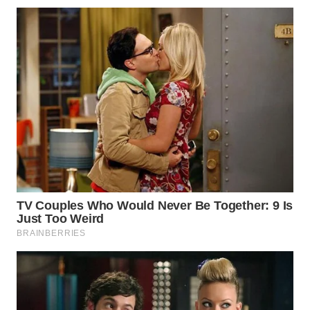
WN
PRIANGAN
TIMUR
WN
SEMARANG
WN
SOLO
WN
BOROBUDUR
WN
MADURA
WN
SURABAYA