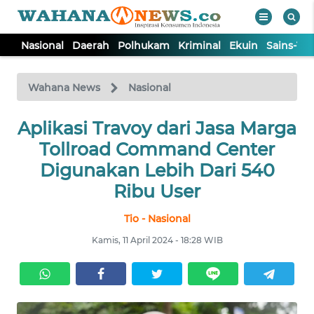
Nasional
Daerah
Polhukam
Kriminal
Ekuin
Sains-Te
WAHANA
Tutup
TV
Wahana News
Nasional
Aplikasi Travoy dari Jasa Marga
NASIONAL
Tollroad Command Center
DAERAH
Digunakan Lebih Dari 540
Ribu User
POLHUKAM
Tio - Nasional
Kamis, 11 April 2024 - 18:28 WIB
KRIMINAL
EKUIN