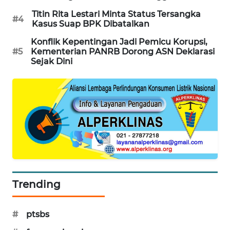
Titin Rita Lestari Minta Status Tersangka
MAWAKA
#4
Kasus Suap BPK Dibatalkan
ID
Konflik Kepentingan Jadi Pemicu Korupsi,
#5
Kementerian PANRB Dorong ASN Deklarasi
MARTABAT
Sejak Dini
NET
PLN
WATCH
MKLI
LPKKI
Trending
LKKI
KOPEKLIN
#
ptsbs