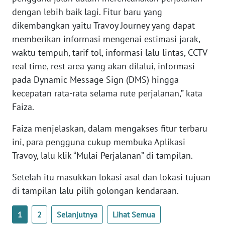
WN
dengan lebih baik lagi. Fitur baru yang
BANTEN
dikembangkan yaitu Travoy Journey yang dapat
memberikan informasi mengenai estimasi jarak,
WN
waktu tempuh, tarif tol, informasi lalu lintas, CCTV
NTT
real time, rest area yang akan dilalui, informasi
pada Dynamic Message Sign (DMS) hingga
WN
kecepatan rata-rata selama rute perjalanan,” kata
KEPRI
Faiza.
WN
Faiza menjelaskan, dalam mengakses fitur terbaru
PAPUA
ini, para pengguna cukup membuka Aplikasi
Travoy, lalu klik “Mulai Perjalanan” di tampilan.
WN
PAPUA
Setelah itu masukkan lokasi asal dan lokasi tujuan
BARAT
di tampilan lalu pilih golongan kendaraan.
WN
1
2
Selanjutnya
Lihat Semua
RIAU