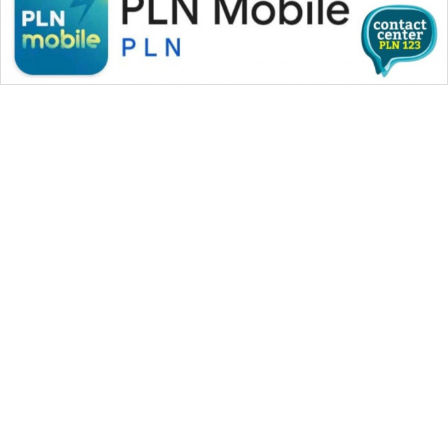
WAHANA MEDIA GROUP
|
|
|
WAHANA NEWS co
WAHANA TANI
WAHANA ADVOKAT
|
|
WAHANA INFRASTRUKTUR
WAHANA KONSUMEN
|
|
|
WAHANA LISTRIK
WAHANA TRAVEL
WAHANA TV
|
|
|
WAHANANEWS id
WAHANANEWS CO ID
WAHANANEWS NET
|
|
|
WAHANA SPORT ID
Wahana UMKM
Wahana Seleb