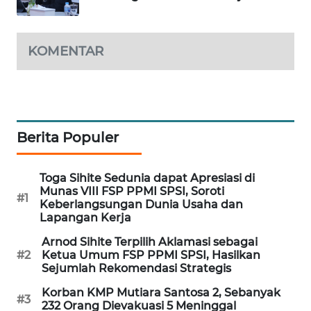
WAHANA
DESA
WISATA
KOMENTAR
LAPAK
WAHANA
Wahana
Berita Populer
Network
Toga Sihite Sedunia dapat Apresiasi di
KONSUMEN
Munas VIII FSP PPMI SPSI, Soroti
LISTRIK
#1
Keberlangsungan Dunia Usaha dan
Lapangan Kerja
MASYARAKAT
Arnod Sihite Terpilih Aklamasi sebagai
KELISTRIKAN
#2
Ketua Umum FSP PPMI SPSI, Hasilkan
Sejumlah Rekomendasi Strategis
WALINKI
Korban KMP Mutiara Santosa 2, Sebanyak
ID
#3
232 Orang Dievakuasi 5 Meninggal