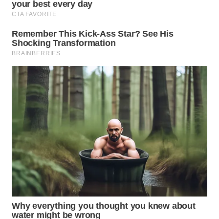
WN
BOGOR
WN
DEPOK
WN
TAPANULI
UTARA
WN
SAMOSIR
WN
PADANG
LAWAS