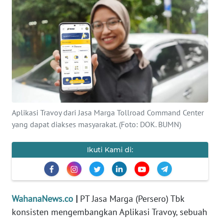
SAINS-TEKNO
KESEHATAN
INTERNASIONAL
SERBA-SERBI
Aplikasi Travoy dari Jasa Marga Tollroad Command Center
PENDIDIKAN
yang dapat diakses masyarakat. (Foto: DOK. BUMN)
OLAHRAGA
Ikuti Kami di:
OPINI
EDITORIAL
WahanaNews.co
|
PT Jasa Marga (Persero) Tbk
konsisten mengembangkan Aplikasi Travoy, sebuah