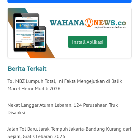
WN
BABEL
WN
SUMBAR
Install Aplikasi
WN
SUMSEL
Berita Terkait
WN
Tol MBZ Lumpuh Total, Ini Fakta Mengejutkan di Balik
BENGKULU
Macet Horor Mudik 2026
WN
Nekat Langgar Aturan Lebaran, 124 Perusahaan Truk
LAMPUNG
Disanksi
WN
Jalan Tol Baru, Jarak Tempuh Jakarta-Bandung Kurang dari
JATENG
Sejam, Gratis Lebaran 2026