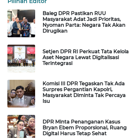
Pilihan Editor
WAHANA
Baleg DPR Pastikan RUU
LISTRIK
Masyarakat Adat Jadi Prioritas,
Nyoman Parta: Negara Tak Akan
Dirugikan
WAHANA
TRAVEL
Setjen DPR RI Perkuat Tata Kelola
WAHANA
Aset Negara Lewat Digitalisasi
TV
Terintegrasi
WAHANANEWS
Komisi III DPR Tegaskan Tak Ada
ID
Surpres Pergantian Kapolri,
Masyarakat Diminta Tak Percaya
WAHANANEWS
Isu
CO ID
DPR Minta Penanganan Kasus
WAHANANEWS
Bryan Ebem Proporsional, Ruang
NET
Digital Harus Tetap Sehat