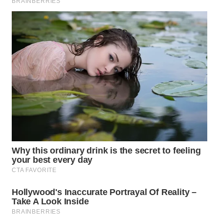
WN
INDRAMAYU
WN
KUNINGAN
WN
MAJALENGKA
WN
SUBANG
WN
SUKABUMI
WN
PURWAKARTA