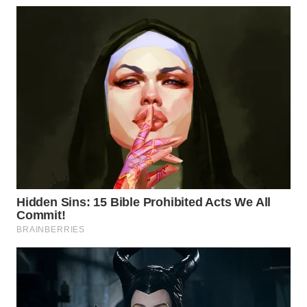
WN
KALTARA
WN
KALSEL
WN
KALTIM
WN
SULSEL
WN
GORONTALO
WN
SULUT