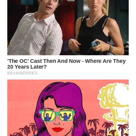
WN
NATUNA
WN
BINTAN
WN
MANDALIKA
WN
LIKUPANG
WN
LABUANBAJO
WN
BORNEO