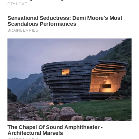
WN
SUMEDANG
WN
CIANJUR
WN
KEPULAUAN
SERIBU
WN
TANGERANG
WN
BINJAI
WN
CIREBON