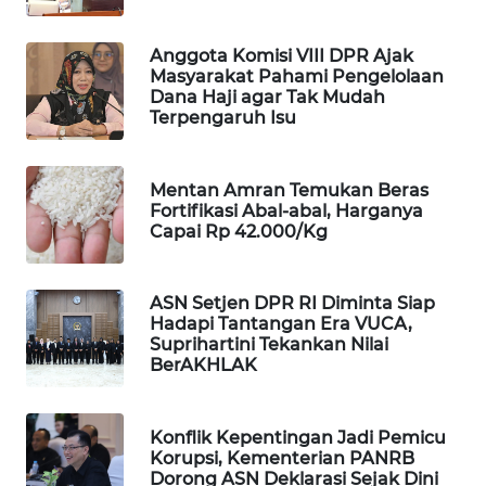
WAHANA
SPORT
Anggota Komisi VIII DPR Ajak
Masyarakat Pahami Pengelolaan
Dana Haji agar Tak Mudah
WAHANA
Terpengaruh Isu
UMKM
WAHANA
Mentan Amran Temukan Beras
Fortifikasi Abal-abal, Harganya
SELEB
Capai Rp 42.000/Kg
WAHANA
PERSONA
ASN Setjen DPR RI Diminta Siap
Hadapi Tantangan Era VUCA,
Suprihartini Tekankan Nilai
WAHANA
BerAKHLAK
OTOMOTIF
WAHANA
Konflik Kepentingan Jadi Pemicu
HEALTH
Korupsi, Kementerian PANRB
Dorong ASN Deklarasi Sejak Dini