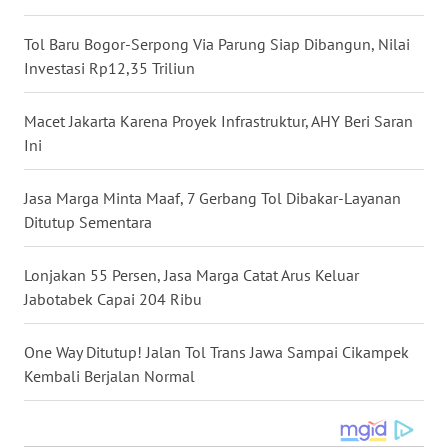
WN
Tol Baru Bogor-Serpong Via Parung Siap Dibangun, Nilai
NUSANTARA
Investasi Rp12,35 Triliun
WN
JOGJA
Macet Jakarta Karena Proyek Infrastruktur, AHY Beri Saran
Ini
WN
JATIM
Jasa Marga Minta Maaf, 7 Gerbang Tol Dibakar-Layanan
Ditutup Sementara
WN
BALI
Lonjakan 55 Persen, Jasa Marga Catat Arus Keluar
Jabotabek Capai 204 Ribu
WN
KALBAR
One Way Ditutup! Jalan Tol Trans Jawa Sampai Cikampek
Kembali Berjalan Normal
WN
KALTENG