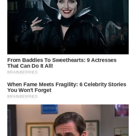
WN
MALUKU
WN
MALUT
WN
DAIRI
WN
DANAU
TOBA
WN
NIAS
WN
LANGKAT