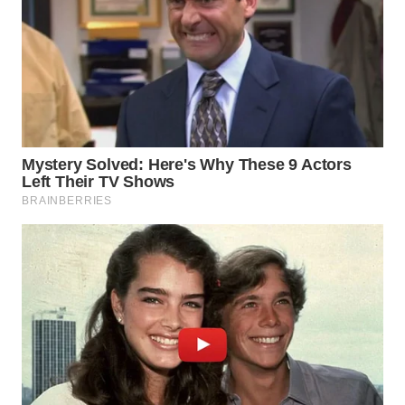
WN
TAPANULI
SELATAN
WN
TANJUNG
LESUNG
WN
KARO
WN
SIMALUNGUN
WN
LABUHANBATU
WN