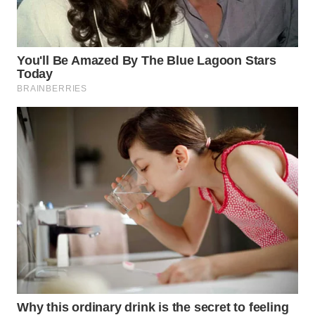
TAPANULI
TENGAH
WN DELI
SERDANG
WN
TEBING
TINGGI
WN
PAKPAK
WN
KARAWANG
WN
BEKASI