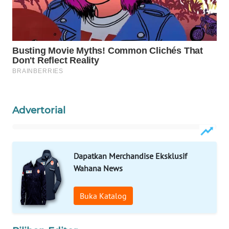
Wahana
Media
Group
WAHANA
NEWS
WAHANA
TANI
Advertorial
WAHANA
ADVOKAT
Dapatkan Merchandise Eksklusif
Wahana News
WAHANA
INFRASTRUKTUR
Buka Katalog
WAHANA
KONSUMEN