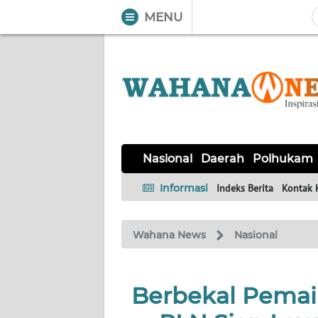
MENU
WAHANA
Tutup
TV
NASIONAL
DAERAH
POLHUKAM
KRIMINAL
EKUIN
SAINS-
KESEHATAN
INTERNASIONAL
Nasional
Daerah
Polhukam
TEKNO
Informasi
Indeks Berita
Kontak 
SERBA-
PENDIDIKAN
OLAHRAGA
OPINI
SERBI
Wahana News
Nasional
EDITORIAL
Berbekal Pemain
Informasi