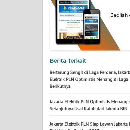
KALTARA
Jadilah
WN
KALSEL
WN
KALTIM
WN
Berita Terkait
SULSEL
Bertarung Sengit di Laga Perdana, Jakart
Elektrik PLN Optimistis Menang di Laga
WN
Berikutnya
GORONTALO
Jakarta Elektrik PLN Optimistis Menang 
WN
SULUT
Selanjutnya Usai Kalah dari Jakarta BIN
WN
Jakarta Elektrik PLN Siap Lawan Jakarta 
MALUKU