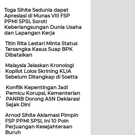
Toga Sihite Sedunia dapat
Apresiasi di Munas VIII FSP
PPMI SPSI, Soroti
Keberlangsungan Dunia Usaha
dan Lapangan Kerja
Titin Rita Lestari Minta Status
2
Tersangka Kasus Suap BPK
Dibatalkan
Malaysia Jelaskan Kronologi
3
Kopilot Lolos Skrining KLIA
Sebelum Ditangkap di Soetta
Konflik Kepentingan Jadi
Pemicu Korupsi, Kementerian
4
PANRB Dorong ASN Deklarasi
Sejak Dini
Arnod Sihite Aklamasi Pimpin
FSP PPMI SPSI, Ini 10 Poin
5
Perjuangan Kesejahteraan
Buruh