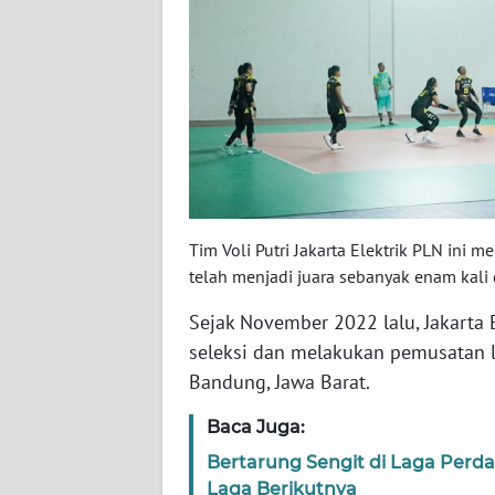
SERAMBI
WN
JAMBI
WN
SULTRA
WN
Tim Voli Putri Jakarta Elektrik PLN ini m
NTB
telah menjadi juara sebanyak enam kali d
WN
Sejak November 2022 lalu, Jakarta
SULTENG
seleksi dan melakukan pemusatan la
Bandung, Jawa Barat.
WN
SULBAR
Baca Juga:
Bertarung Sengit di Laga Perda
WN
Laga Berikutnya