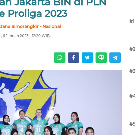
an Jakarta BIN di PLN
e Proliga 2023
#1
stana Simorangkir - Nasional
, 6 Januari 2023 - 12:20 WIB
#
#
#
#