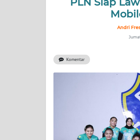
PLN Siap Law
INDEKS
BERITA
Mobil
KONTAK
Andri Fre
KAMI
Jumat
INFO
IKLAN
Komentar
TENTANG
KAMI
PEDOMAN
MEDIA
SIBER
REDAKSI