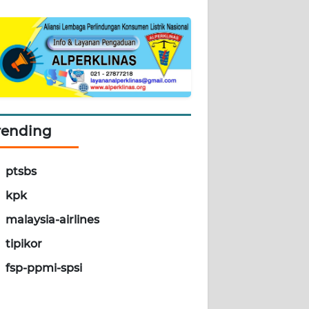
rending
ptsbs
kpk
malaysia-airlines
tipikor
fsp-ppmi-spsi