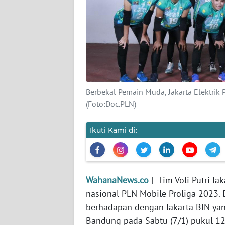
KARIR
DISCLAIMER
Wahana
News
Regional
Berbekal Pemain Muda, Jakarta Elektrik
WN
(Foto:Doc.PLN)
SUMUT
Ikuti Kami di:
WN
JAKARTA
WN
WahanaNews.co
| Tim Voli Putri Ja
JABAR
nasional PLN Mobile Proliga 2023. 
berhadapan dengan Jakarta BIN yang
WN
Bandung pada Sabtu (7/1) pukul 12
BANTEN