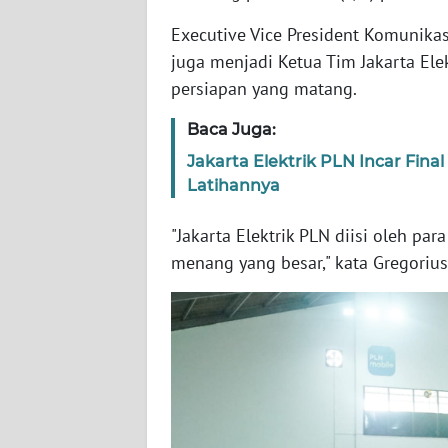
Executive Vice President Komunika
WN
juga menjadi Ketua Tim Jakarta El
NTT
persiapan yang matang.
WN
Baca Juga:
KEPRI
Jakarta Elektrik PLN Incar Fina
Latihannya
WN
PAPUA
"Jakarta Elektrik PLN diisi oleh p
menang yang besar," kata Gregorius
WN
PAPUA
BARAT
WN
RIAU
WN