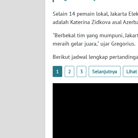
BABEL
Selain 14 pemain lokal, Jakarta El
WN
adalah Katerina Zidkova asal Azerba
SUMBAR
"Berbekal tim yang mumpuni, Jakar
WN
meraih gelar juara," ujar Gregorius.
SUMSEL
Berikut jadwal lengkap pertandingan
WN
1
2
3
Selanjutnya
Liha
BENGKULU
WN
LAMPUNG
WN
JATENG
WN