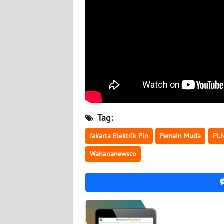
NUSANTARA
WN
JOGJA
WN
JATIM
WN
BALI
Tag:
Jakarta Elektrik Pln
Pemain Muda
PL
WN
KALBAR
Wahananewsco
WN
KALTENG
WN