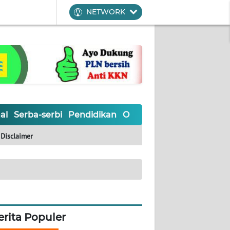
NETWORK
al
Serba-serbi
Pendidikan
Olahraga
Opini
Editoria
Disclaimer
erita Populer