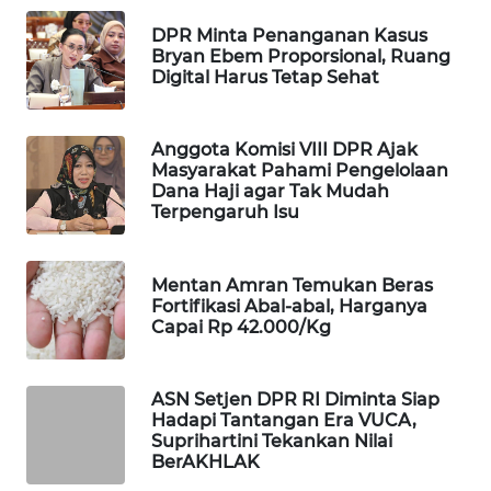
PORTAL
DPR Minta Penanganan Kasus
KONSUMEN
Bryan Ebem Proporsional, Ruang
Digital Harus Tetap Sehat
FORWAMKI
Anggota Komisi VIII DPR Ajak
ALPERKLINAS
Masyarakat Pahami Pengelolaan
Dana Haji agar Tak Mudah
Terpengaruh Isu
FORJASIDA
TAMBANG
Mentan Amran Temukan Beras
NEWS
Fortifikasi Abal-abal, Harganya
Capai Rp 42.000/Kg
SITUNGIR
NEWS
ASN Setjen DPR RI Diminta Siap
Hadapi Tantangan Era VUCA,
SIDIKALANG
Suprihartini Tekankan Nilai
BerAKHLAK
NEWS