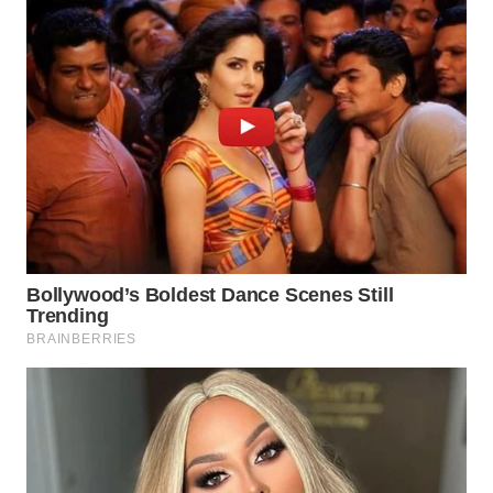
WAHANA
LISTRIK
WAHANA
TRAVEL
WAHANA
TV
WAHANANEWS
ID
WAHANANEWS
CO ID
WAHANANEWS
NET