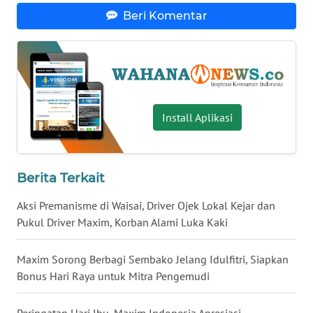
Beri Komentar
WN
NUSANTARA
WN
JOGJA
Install Aplikasi
WN
JATIM
WN
Berita Terkait
BALI
Aksi Premanisme di Waisai, Driver Ojek Lokal Kejar dan
Pukul Driver Maxim, Korban Alami Luka Kaki
WN
KALBAR
Maxim Sorong Berbagi Sembako Jelang Idulfitri, Siapkan
Bonus Hari Raya untuk Mitra Pengemudi
WN
KALTENG