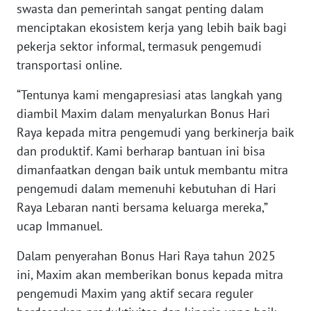
swasta dan pemerintah sangat penting dalam
WN
menciptakan ekosistem kerja yang lebih baik bagi
SERAMBI
pekerja sektor informal, termasuk pengemudi
transportasi online.
WN
JAMBI
“Tentunya kami mengapresiasi atas langkah yang
diambil Maxim dalam menyalurkan Bonus Hari
WN
Raya kepada mitra pengemudi yang berkinerja baik
SULTRA
dan produktif. Kami berharap bantuan ini bisa
dimanfaatkan dengan baik untuk membantu mitra
WN
pengemudi dalam memenuhi kebutuhan di Hari
NTB
Raya Lebaran nanti bersama keluarga mereka,”
ucap Immanuel.
WN
SULTENG
Dalam penyerahan Bonus Hari Raya tahun 2025
ini, Maxim akan memberikan bonus kepada mitra
WN
pengemudi Maxim yang aktif secara reguler
SULBAR