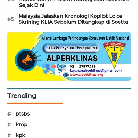
KARING
Sejak Dini
NEWS
Malaysia Jelaskan Kronologi Kopilot Lolos
#5
Skrining KLIA Sebelum Ditangkap di Soetta
JURNAL
MARITIM
HUMBANG
NEWS
GARONGGANG
NEWS
FISUELRI
Trending
ID
#
ptsbs
ENERGI
NEWS
#
kmp
#
kpk