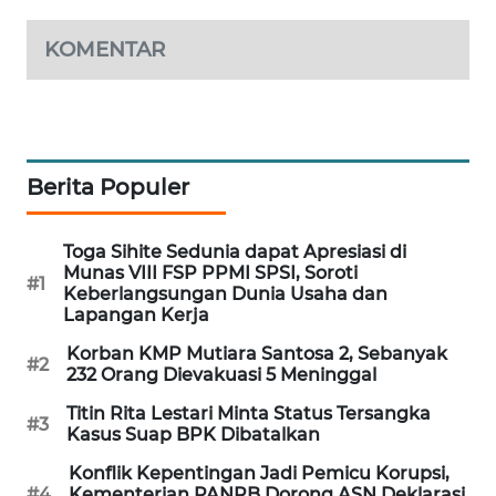
SIBARAGAS
KOMENTAR
NEWS
METRO
SIANTAR
NEWS
Berita Populer
METRO
MEDAN
Toga Sihite Sedunia dapat Apresiasi di
NEWS
Munas VIII FSP PPMI SPSI, Soroti
#1
Keberlangsungan Dunia Usaha dan
Lapangan Kerja
METRO
JAKARTA
Korban KMP Mutiara Santosa 2, Sebanyak
#2
NEWS
232 Orang Dievakuasi 5 Meninggal
Titin Rita Lestari Minta Status Tersangka
#3
KRT
Kasus Suap BPK Dibatalkan
NEWS
Konflik Kepentingan Jadi Pemicu Korupsi,
#4
Kementerian PANRB Dorong ASN Deklarasi