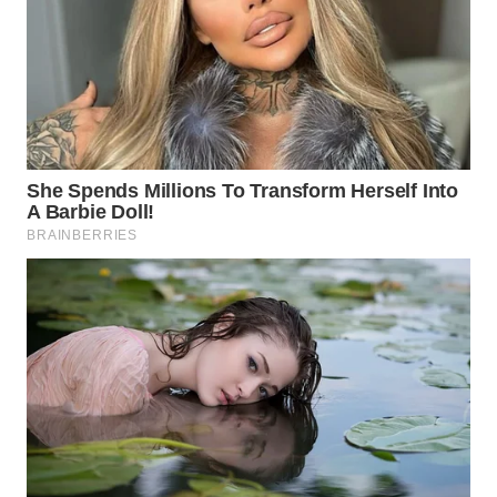
WAHANA
SPORT
WAHANA
UMKM
WAHANA
SELEB
WAHANA
PERSONA
WAHANA
OTOMOTIF
WAHANA
HEALTH