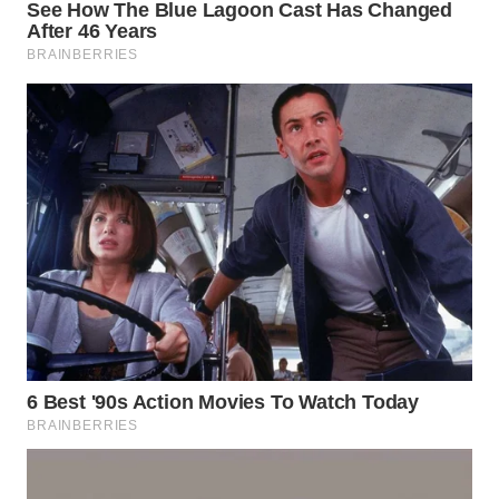
WN
SUMEDANG
WN
CIANJUR
WN
KEPULAUAN
SERIBU
WN
TANGERANG
WN
BINJAI
WN
CIREBON