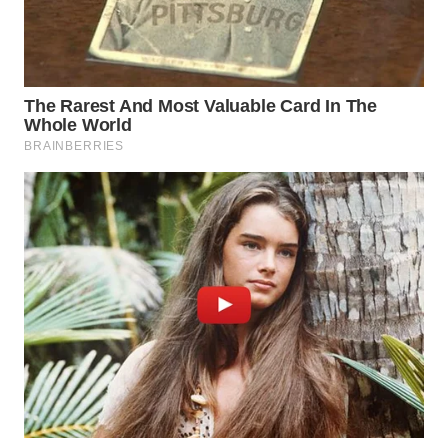
WN
BOGOR
WN
DEPOK
WN
TAPANULI
UTARA
WN
SAMOSIR
WN
PADANG
LAWAS