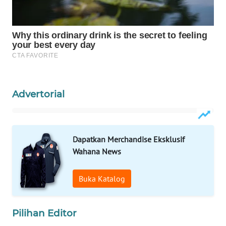
WAHANA
DESA
WISATA
LAPAK
WAHANA
Advertorial
Wahana
Network
KONSUMEN
Dapatkan Merchandise Eksklusif
LISTRIK
Wahana News
MASYARAKAT
Buka Katalog
KELISTRIKAN
WALINKI
Pilihan Editor
ID