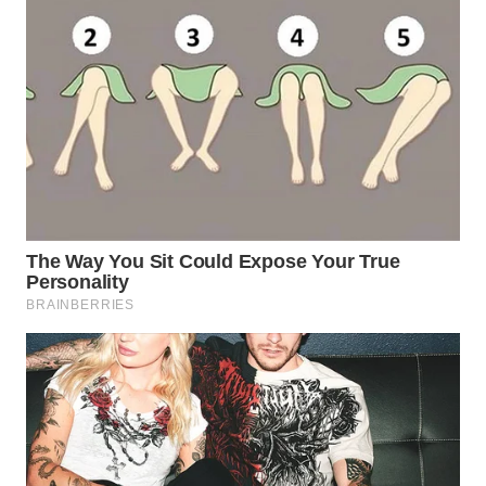
WN
INDRAMAYU
WN
KUNINGAN
WN
MAJALENGKA
WN
SUBANG
WN
SUKABUMI
WN
PURWAKARTA