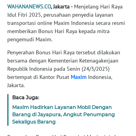
Informasi
WAHANANEWS.CO
, Jakarta -
Menjelang Hari Raya
Idul Fitri 2025, perusahaan penyedia layanan
INDEKS
BERITA
transportasi online Maxim Indonesia secara resmi
memberikan Bonus Hari Raya kepada mitra
KONTAK
pengemudi Maxim.
KAMI
Penyerahan Bonus Hari Raya tersebut dilakukan
bersama dengan Kementerian Ketenagakerjaan
INFO
IKLAN
Republik Indonesia pada Senin (24/3/2025)
bertempat di Kantor Pusat
Maxim
Indonesia,
TENTANG
Jakarta.
KAMI
Baca Juga:
PEDOMAN
Maxim Hadirkan Layanan Mobil Dengan
MEDIA
Barang di Jayapura, Angkut Penumpang
SIBER
Sekaligus Barang
REDAKSI