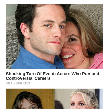
WN
TAPANULI
SELATAN
WN
TANJUNG
LESUNG
WN
KARO
WN
SIMALUNGUN
WN
LABUHANBATU
WN