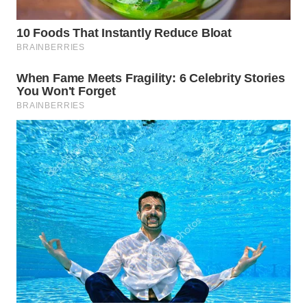
WN
NATUNA
WN
BINTAN
WN
MANDALIKA
WN
LIKUPANG
WN
LABUANBAJO
WN
BORNEO