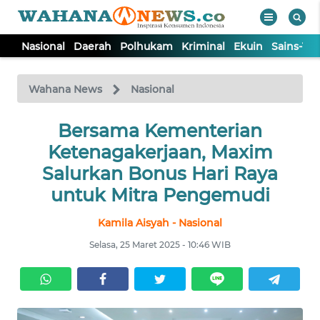
Nasional
Daerah
Polhukam
Kriminal
Ekuin
Sains-Te
WAHANA
Tutup
TV
Wahana News
Nasional
NASIONAL
Bersama Kementerian
Ketenagakerjaan, Maxim
DAERAH
Salurkan Bonus Hari Raya
untuk Mitra Pengemudi
POLHUKAM
Kamila Aisyah - Nasional
Selasa, 25 Maret 2025 - 10:46 WIB
KRIMINAL
EKUIN