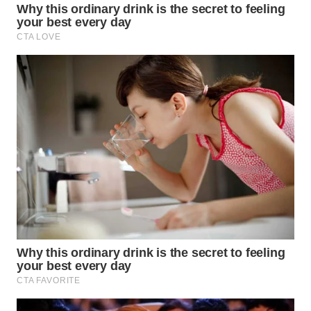
Wahana
Media
Group
WAHANA
NEWS
WAHANA
TANI
WAHANA
ADVOKAT
WAHANA
INFRASTRUKTUR
WAHANA
KONSUMEN