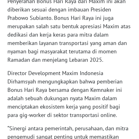
Penyerahan Bonus Hari Raya dari Maxim ini akan
diberikan sesuai dengan imbauan Presiden
KARIR
Prabowo Subianto. Bonus Hari Raya ini juga
merupakan salah satu bentuk apresiasi Maxim atas
DISCLAIMER
dedikasi dan kerja keras para mitra dalam
memberikan layanan transportasi yang aman dan
Wahana
nyaman bagi masyarakat terutama di momen
News
Regional
Ramadan dan menjelang Lebaran 2025.
Director Development Maxim Indonesia
WN
Dirhamsyah mengungkapkan bahwa pemberian
SUMUT
Bonus Hari Raya bersama dengan Kemnaker ini
adalah sebuah dukungan nyata Maxim dalam
WN
JAKARTA
menciptakan ekosistem kerja yang positif bagi
para gig-worker di sektor transportasi online.
WN
JABAR
“Sinergi antara pemerintah, perusahaan, dan mitra
pengemudi sangat penting untuk memastikan