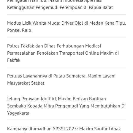
Peringatan Hari Ibu, Maxim Indonesia Apresiasi
WN
Ketangguhan Pengemudi Perempuan di Papua Barat
KALTARA
Modus Licik Wanita Muda: Driver Ojol di Medan Kena Tipu,
WN
Ponsel Raib!
KALSEL
Polres Fakfak dan Dinas Perhubungan Mediasi
WN
Permasalahan Penolakan Transportasi Online Maxim di
KALTIM
Fakfak
WN
Perluas Layanannya di Pulau Sumatera, Maxim Layani
SULSEL
Masyarakat Stabat
WN
Jelang Perayaan Idulfitri, Maxim Berikan Bantuan
GORONTALO
Sembako Kepada Mitra Pengemudi Yang Membutuhkan Di
Yogyakarta
WN
SULUT
Kampanye Ramadhan YPSSI 2025: Maxim Santuni Anak