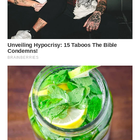
WN
PRIANGAN
TIMUR
WN
SEMARANG
WN
SOLO
WN
BOROBUDUR
WN
MADURA
WN
SURABAYA