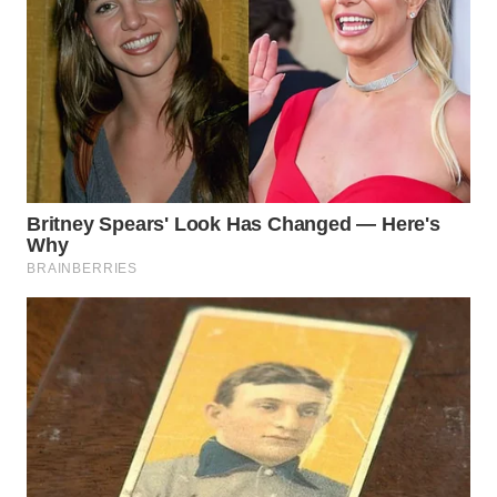
TAPANULI
TENGAH
WN DELI
SERDANG
WN
TEBING
TINGGI
WN
PAKPAK
WN
KARAWANG
WN
BEKASI