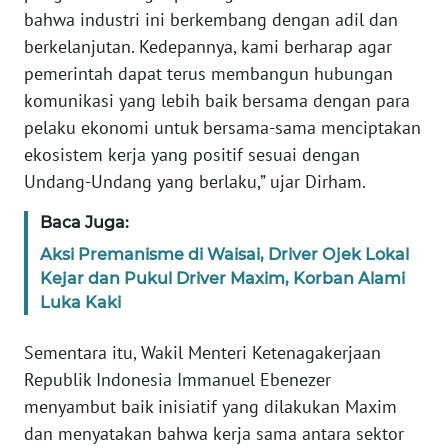
WN
bahwa industri ini berkembang dengan adil dan
BANTEN
berkelanjutan. Kedepannya, kami berharap agar
pemerintah dapat terus membangun hubungan
WN
komunikasi yang lebih baik bersama dengan para
NTT
pelaku ekonomi untuk bersama-sama menciptakan
ekosistem kerja yang positif sesuai dengan
WN
Undang-Undang yang berlaku,” ujar Dirham.
KEPRI
Baca Juga:
WN
Aksi Premanisme di Waisai, Driver Ojek Lokal
PAPUA
Kejar dan Pukul Driver Maxim, Korban Alami
Luka Kaki
WN
PAPUA
Sementara itu, Wakil Menteri Ketenagakerjaan
BARAT
Republik Indonesia Immanuel Ebenezer
menyambut baik inisiatif yang dilakukan Maxim
WN
RIAU
dan menyatakan bahwa kerja sama antara sektor