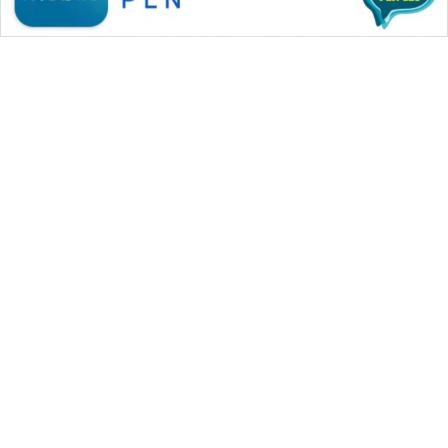
WAHANA MEDIA GROUP
|
|
|
WAHANA NEWS co
WAHANA TANI
WAHANA ADVOKAT
|
|
WAHANA INFRASTRUKTUR
WAHANA KONSUMEN
|
|
|
WAHANA LISTRIK
WAHANA TRAVEL
WAHANA TV
|
|
|
WAHANANEWS id
WAHANANEWS CO ID
WAHANANEWS NET
|
|
|
WAHANA SPORT ID
Wahana UMKM
Wahana Seleb
|
|
|
Wahana Persona
Wahana Otomotif
Wahana Health
|
Wahana Desa Wisata
Lapak Wahana