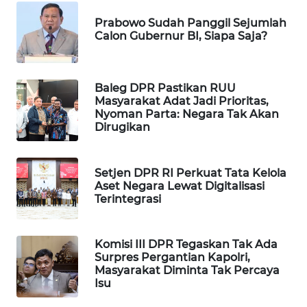
Prabowo Sudah Panggil Sejumlah
MAWAKA
Calon Gubernur BI, Siapa Saja?
ID
MARTABAT
Baleg DPR Pastikan RUU
NET
Masyarakat Adat Jadi Prioritas,
Nyoman Parta: Negara Tak Akan
PLN
Dirugikan
WATCH
Setjen DPR RI Perkuat Tata Kelola
MKLI
Aset Negara Lewat Digitalisasi
Terintegrasi
LPKKI
Komisi III DPR Tegaskan Tak Ada
LKKI
Surpres Pergantian Kapolri,
Masyarakat Diminta Tak Percaya
Isu
KOPEKLIN