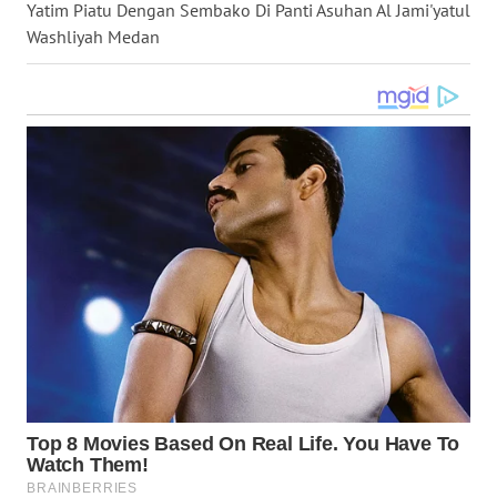
Yatim Piatu Dengan Sembako Di Panti Asuhan Al Jami'yatul
WN
Washliyah Medan
MALUKU
WN
MALUT
WN
DAIRI
WN
DANAU
TOBA
WN
NIAS
WN
LANGKAT