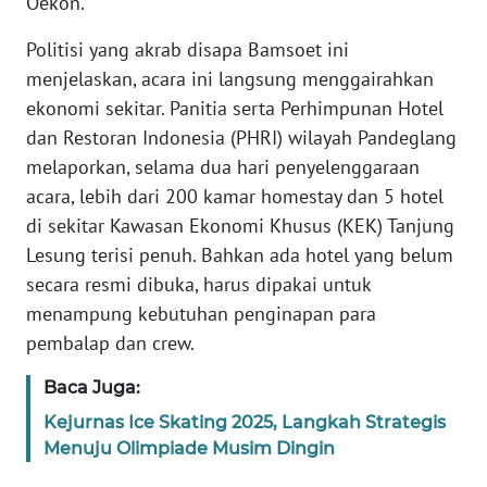
Oekon.
Politisi yang akrab disapa Bamsoet ini
KARIR
menjelaskan, acara ini langsung menggairahkan
ekonomi sekitar. Panitia serta Perhimpunan Hotel
DISCLAIMER
dan Restoran Indonesia (PHRI) wilayah Pandeglang
Wahana
melaporkan, selama dua hari penyelenggaraan
News
acara, lebih dari 200 kamar homestay dan 5 hotel
Regional
di sekitar Kawasan Ekonomi Khusus (KEK) Tanjung
Lesung terisi penuh. Bahkan ada hotel yang belum
WN
secara resmi dibuka, harus dipakai untuk
SUMUT
menampung kebutuhan penginapan para
pembalap dan crew.
WN
JAKARTA
Baca Juga:
Kejurnas Ice Skating 2025, Langkah Strategis
WN
JABAR
Menuju Olimpiade Musim Dingin