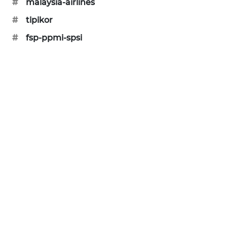
#
malaysia-airlines
KARING
NEWS
#
tipikor
#
fsp-ppmi-spsi
JURNAL
MARITIM
HUMBANG
NEWS
GARONGGANG
NEWS
FISUELRI
ID
ENERGI
NEWS