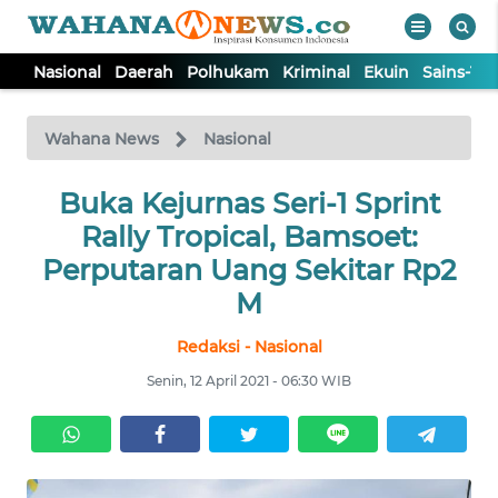
Nasional
Daerah
Polhukam
Kriminal
Ekuin
Sains-Te
WAHANA
Tutup
TV
Wahana News
Nasional
NASIONAL
Buka Kejurnas Seri-1 Sprint
Rally Tropical, Bamsoet:
DAERAH
Perputaran Uang Sekitar Rp2
M
POLHUKAM
Redaksi - Nasional
Senin, 12 April 2021 - 06:30 WIB
KRIMINAL
EKUIN