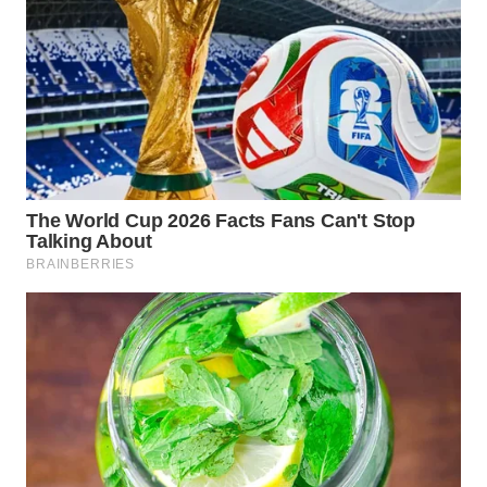
TAPANULI
TENGAH
WN DELI
SERDANG
WN
TEBING
TINGGI
WN
PAKPAK
WN
KARAWANG
WN
BEKASI