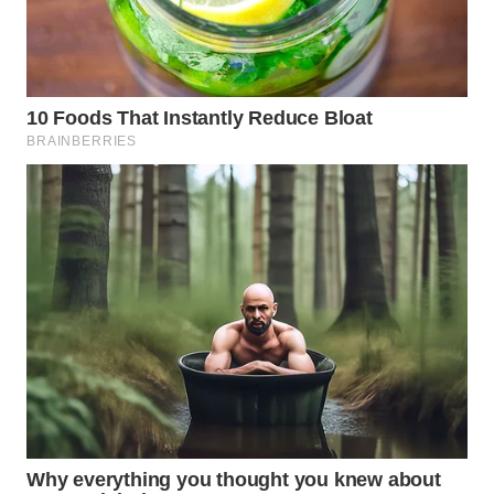
WN
BOGOR
WN
DEPOK
WN
TAPANULI
UTARA
WN
SAMOSIR
WN
PADANG
LAWAS