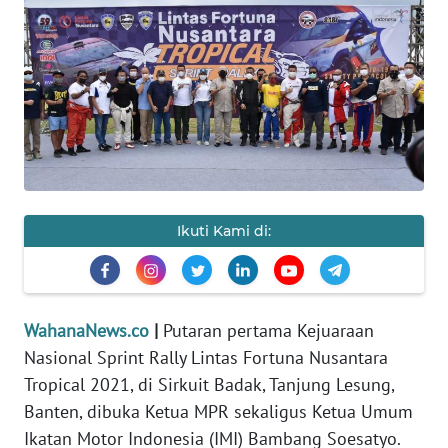
SAINS-TEKNO
KESEHATAN
INTERNASIONAL
SERBA-SERBI
Ikuti Kami di:
PENDIDIKAN
OLAHRAGA
WahanaNews.co
|
Putaran pertama Kejuaraan
OPINI
Nasional Sprint Rally Lintas Fortuna Nusantara
Tropical 2021, di Sirkuit Badak, Tanjung Lesung,
EDITORIAL
Banten, dibuka Ketua MPR sekaligus Ketua Umum
Ikatan Motor Indonesia (IMI) Bambang Soesatyo.