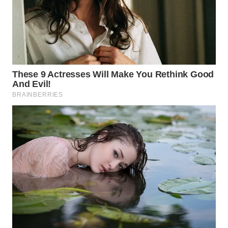
WN
PRIANGAN
TIMUR
WN
SEMARANG
WN
SOLO
WN
BOROBUDUR
WN
MADURA
WN
SURABAYA