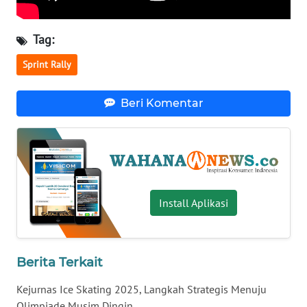
WN
BABEL
Tag:
Sprint Rally
WN
SUMBAR
Beri Komentar
WN
SUMSEL
WN
BENGKULU
Install Aplikasi
WN
LAMPUNG
Berita Terkait
WN
JATENG
Kejurnas Ice Skating 2025, Langkah Strategis Menuju
Olimpiade Musim Dingin