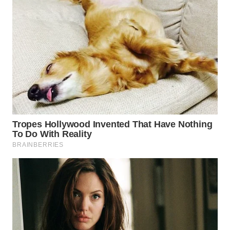
WN
INDRAMAYU
WN
KUNINGAN
WN
MAJALENGKA
WN
SUBANG
WN
SUKABUMI
WN
PURWAKARTA