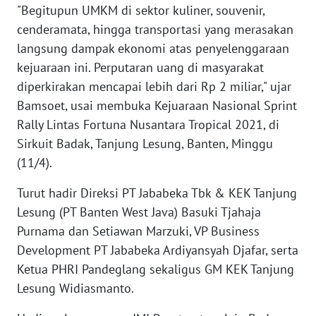
"Begitupun UMKM di sektor kuliner, souvenir,
WN
BANTEN
cenderamata, hingga transportasi yang merasakan
langsung dampak ekonomi atas penyelenggaraan
WN
kejuaraan ini. Perputaran uang di masyarakat
NTT
diperkirakan mencapai lebih dari Rp 2 miliar," ujar
Bamsoet, usai membuka Kejuaraan Nasional Sprint
WN
Rally Lintas Fortuna Nusantara Tropical 2021, di
KEPRI
Sirkuit Badak, Tanjung Lesung, Banten, Minggu
(11/4).
WN
PAPUA
Turut hadir Direksi PT Jababeka Tbk & KEK Tanjung
Lesung (PT Banten West Java) Basuki Tjahaja
WN
Purnama dan Setiawan Marzuki, VP Business
PAPUA
Development PT Jababeka Ardiyansyah Djafar, serta
BARAT
Ketua PHRI Pandeglang sekaligus GM KEK Tanjung
Lesung Widiasmanto.
WN
RIAU