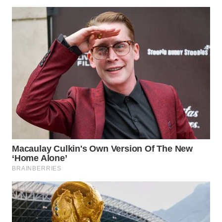
WN
TAPANULI
SELATAN
WN
TANJUNG
LESUNG
WN
KARO
WN
SIMALUNGUN
WN
LABUHANBATU
WN