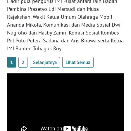
Hadir pula pengurus IMI Pusat antara lain Badan
Pembina Prasetyo Edi Marsudi dan Musa
WN
SERAMBI
Rajekshah, Wakil Ketua Umum Olahraga Mobil
Ananda Mikola, Komunikasi dan Media Sosial Dwi
WN
Nugroho dan Hasby Zamri, Komisi Sosial Kombes
JAMBI
Pol Putu Putera Sadana dan Aris Birawa serta Ketua
IMI Banten Tubagus Roy.
WN
SULTRA
1
2
Selanjutnya
Lihat Semua
WN
NTB
WN
SULTENG
WN
SULBAR