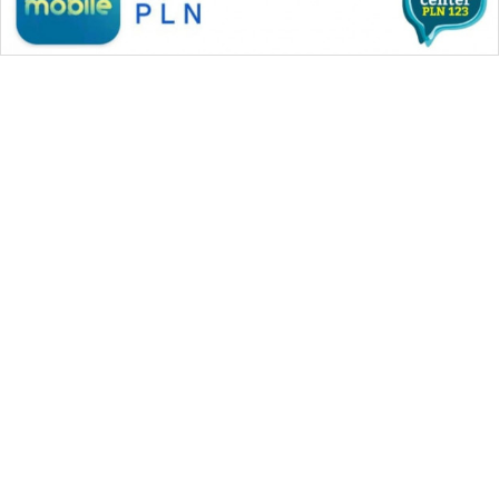
WAHANA MEDIA GROUP
|
|
|
WAHANA NEWS co
WAHANA TANI
WAHANA ADVOKAT
|
|
WAHANA INFRASTRUKTUR
WAHANA KONSUMEN
|
|
|
WAHANA LISTRIK
WAHANA TRAVEL
WAHANA TV
|
|
|
WAHANANEWS id
WAHANANEWS CO ID
WAHANANEWS NET
|
|
|
WAHANA SPORT ID
Wahana UMKM
Wahana Seleb
|
|
|
Wahana Persona
Wahana Otomotif
Wahana Health