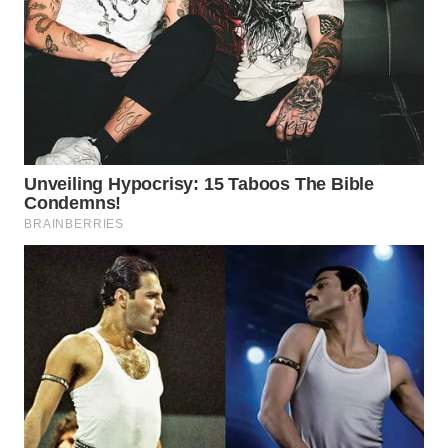
WAHANA
LISTRIK
WAHANA
TRAVEL
WAHANA
TV
WAHANANEWS
ID
WAHANANEWS
CO ID
WAHANANEWS
NET