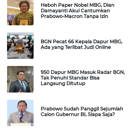
Heboh Paper Nobel MBG, Dian
WAHANA
Damayanti Akui Cantumkan
DESA
Prabowo-Macron Tanpa Izin
WISATA
LAPAK
WAHANA
BGN Pecat 66 Kepala Dapur MBG,
Ada yang Terlibat Judi Online
Wahana
Network
950 Dapur MBG Masuk Radar BGN,
KONSUMEN
Tak Penuhi Standar Bisa
LISTRIK
Langsung Ditutup
MASYARAKAT
KELISTRIKAN
Prabowo Sudah Panggil Sejumlah
Calon Gubernur BI, Siapa Saja?
WALINKI
ID