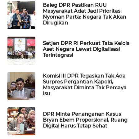
Baleg DPR Pastikan RUU
MAWAKA
Masyarakat Adat Jadi Prioritas,
Nyoman Parta: Negara Tak Akan
ID
Dirugikan
MARTABAT
NET
Setjen DPR RI Perkuat Tata Kelola
Aset Negara Lewat Digitalisasi
Terintegrasi
PLN
WATCH
Komisi III DPR Tegaskan Tak Ada
MKLI
Surpres Pergantian Kapolri,
Masyarakat Diminta Tak Percaya
Isu
LPKKI
LKKI
DPR Minta Penanganan Kasus
Bryan Ebem Proporsional, Ruang
Digital Harus Tetap Sehat
KOPEKLIN