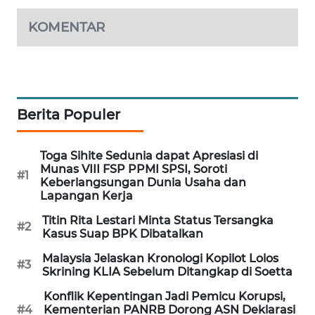
PORTAL
KOMENTAR
KONSUMEN
FORWAMKI
ALPERKLINAS
Berita Populer
FORJASIDA
Toga Sihite Sedunia dapat Apresiasi di
Munas VIII FSP PPMI SPSI, Soroti
#1
TAMBANG
Keberlangsungan Dunia Usaha dan
NEWS
Lapangan Kerja
Titin Rita Lestari Minta Status Tersangka
#2
SITUNGIR
Kasus Suap BPK Dibatalkan
NEWS
Malaysia Jelaskan Kronologi Kopilot Lolos
#3
Skrining KLIA Sebelum Ditangkap di Soetta
SIDIKALANG
Konflik Kepentingan Jadi Pemicu Korupsi,
NEWS
#4
Kementerian PANRB Dorong ASN Deklarasi