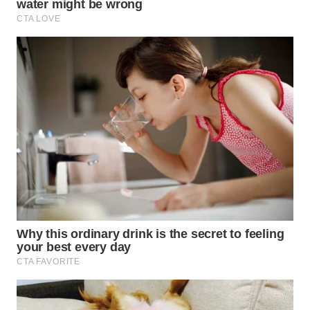
WN
SUMEDANG
WN
CIANJUR
WN
KEPULAUAN
SERIBU
WN
TANGERANG
WN
BINJAI
WN
CIREBON