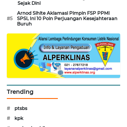
Sejak Dini
SIBARAGAS
Arnod Sihite Aklamasi Pimpin FSP PPMI
NEWS
#5
SPSI, Ini 10 Poin Perjuangan Kesejahteraan
Buruh
METRO
SIANTAR
NEWS
METRO
MEDAN
NEWS
METRO
JAKARTA
Trending
NEWS
#
ptsbs
KRT
NEWS
#
kpk