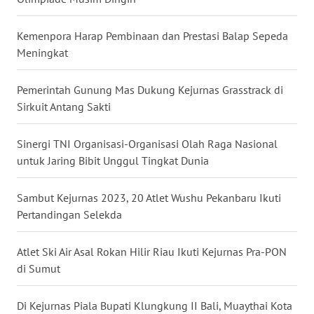
WN
NUSANTARA
Kemenpora Harap Pembinaan dan Prestasi Balap Sepeda
Meningkat
WN
JOGJA
Pemerintah Gunung Mas Dukung Kejurnas Grasstrack di
Sirkuit Antang Sakti
WN
JATIM
Sinergi TNI Organisasi-Organisasi Olah Raga Nasional
untuk Jaring Bibit Unggul Tingkat Dunia
WN
BALI
Sambut Kejurnas 2023, 20 Atlet Wushu Pekanbaru Ikuti
Pertandingan Selekda
WN
KALBAR
Atlet Ski Air Asal Rokan Hilir Riau Ikuti Kejurnas Pra-PON
di Sumut
WN
KALTENG
Di Kejurnas Piala Bupati Klungkung II Bali, Muaythai Kota