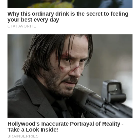
WN
NATUNA
WN
BINTAN
WN
MANDALIKA
WN
LIKUPANG
WN
LABUANBAJO
WN
BORNEO