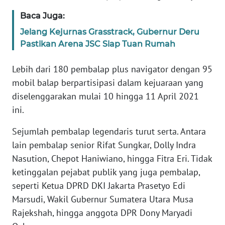
Informasi
Baca Juga:
INDEKS
Jelang Kejurnas Grasstrack, Gubernur Deru
BERITA
Pastikan Arena JSC Siap Tuan Rumah
KONTAK
Lebih dari 180 pembalap plus navigator dengan 95
KAMI
mobil balap berpartisipasi dalam kejuaraan yang
diselenggarakan mulai 10 hingga 11 April 2021
INFO
ini.
IKLAN
Sejumlah pembalap legendaris turut serta. Antara
TENTANG
lain pembalap senior Rifat Sungkar, Dolly Indra
KAMI
Nasution, Chepot Haniwiano, hingga Fitra Eri. Tidak
ketinggalan pejabat publik yang juga pembalap,
PEDOMAN
seperti Ketua DPRD DKI Jakarta Prasetyo Edi
MEDIA
SIBER
Marsudi, Wakil Gubernur Sumatera Utara Musa
Rajekshah, hingga anggota DPR Dony Maryadi
REDAKSI