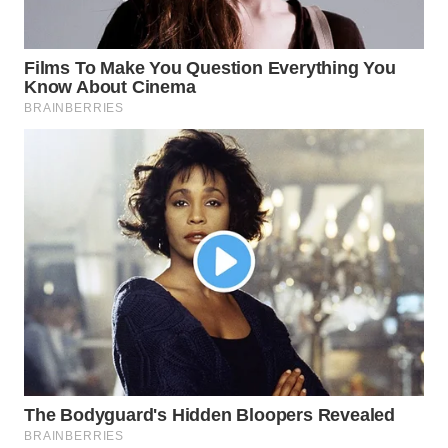
WN
MALUKU
WN
MALUT
WN
DAIRI
WN
DANAU
TOBA
WN
NIAS
WN
LANGKAT