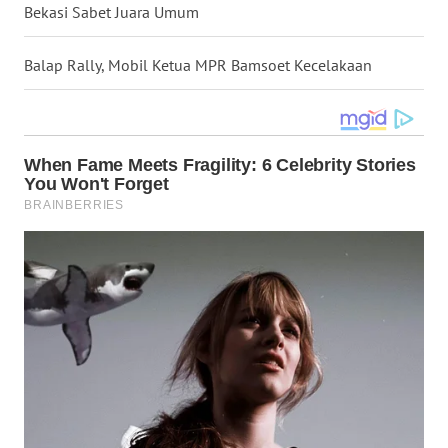
Bekasi Sabet Juara Umum
WN
KALTARA
Balap Rally, Mobil Ketua MPR Bamsoet Kecelakaan
WN
KALSEL
WN
KALTIM
WN
SULSEL
WN
GORONTALO
WN
SULUT