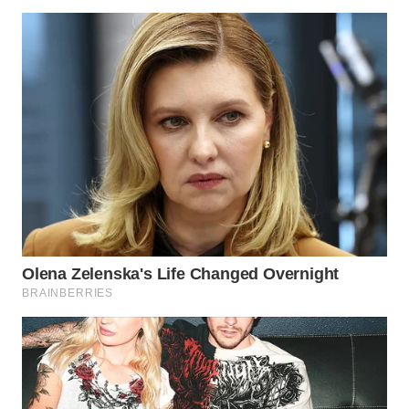
Wahana
Media
Group
WAHANA
NEWS
WAHANA
TANI
WAHANA
ADVOKAT
WAHANA
INFRASTRUKTUR
WAHANA
KONSUMEN