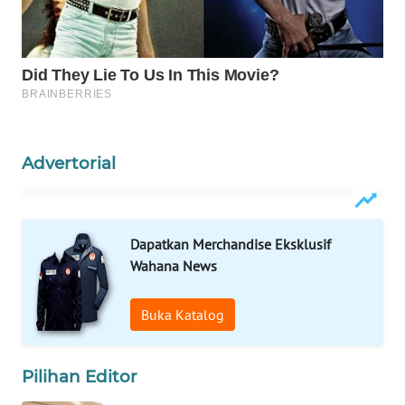
WAHANA
SPORT
WAHANA
UMKM
WAHANA
Advertorial
SELEB
WAHANA
PERSONA
Dapatkan Merchandise Eksklusif
Wahana News
WAHANA
OTOMOTIF
Buka Katalog
WAHANA
Pilihan Editor
HEALTH