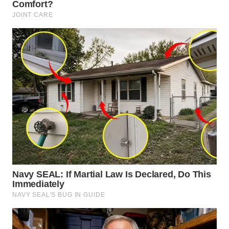
TAPANULI
TENGAH
WN DELI
SERDANG
WN
TEBING
TINGGI
WN
PAKPAK
WN
KARAWANG
WN
BEKASI