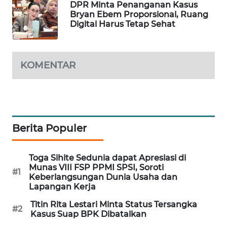
DPR Minta Penanganan Kasus
WAHANA
Bryan Ebem Proporsional, Ruang
DESA
Digital Harus Tetap Sehat
WISATA
LAPAK
KOMENTAR
WAHANA
Wahana
Network
Berita Populer
KONSUMEN
LISTRIK
Toga Sihite Sedunia dapat Apresiasi di
Munas VIII FSP PPMI SPSI, Soroti
MASYARAKAT
#1
Keberlangsungan Dunia Usaha dan
KELISTRIKAN
Lapangan Kerja
Titin Rita Lestari Minta Status Tersangka
WALINKI
#2
Kasus Suap BPK Dibatalkan
ID