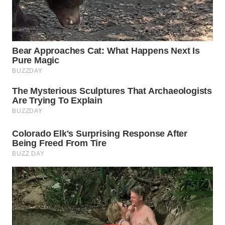
WN
PRIANGAN
TIMUR
WN
SEMARANG
WN
SOLO
WN
BOROBUDUR
WN
MADURA
WN
SURABAYA