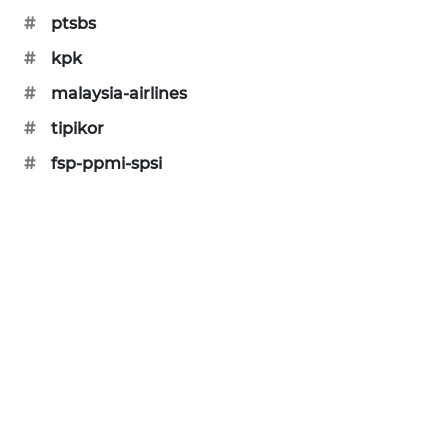
PORTAL
#
ptsbs
KONSUMEN
#
kpk
#
malaysia-airlines
FORWAMKI
#
tipikor
ALPERKLINAS
#
fsp-ppmi-spsi
FORJASIDA
TAMBANG
NEWS
SITUNGIR
NEWS
SIDIKALANG
NEWS