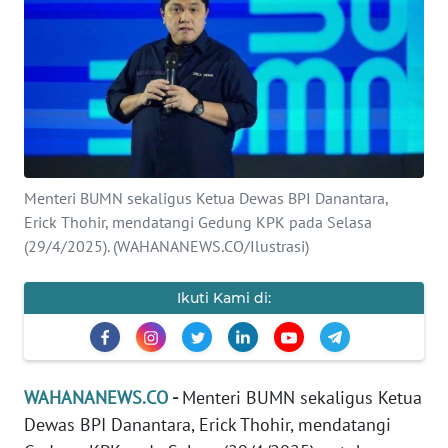
SAINS-TEKNO
KESEHATAN
INTERNASIONAL
SERBA-SERBI
Menteri BUMN sekaligus Ketua Dewas BPI Danantara,
Erick Thohir, mendatangi Gedung KPK pada Selasa
PENDIDIKAN
(29/4/2025). (WAHANANEWS.CO/Ilustrasi)
OLAHRAGA
Ikuti Kami di:
OPINI
WAHANANEWS.CO
-
Menteri BUMN sekaligus Ketua
EDITORIAL
Dewas BPI Danantara, Erick Thohir, mendatangi