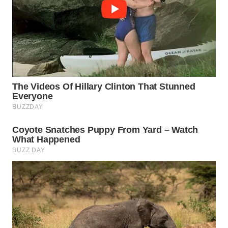
WN
NATUNA
WN
BINTAN
WN
MANDALIKA
WN
LIKUPANG
WN
LABUANBAJO
WN
BORNEO