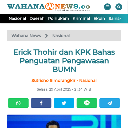
Nasional
Daerah
Polhukam
Kriminal
Ekuin
Sains-Te
WAHANA
Tutup
TV
Wahana News
Nasional
NASIONAL
Erick Thohir dan KPK Bahas
Penguatan Pengawasan
DAERAH
BUMN
Sutrisno Simorangkir - Nasional
POLHUKAM
Selasa, 29 April 2025 - 21:34 WIB
KRIMINAL
EKUIN