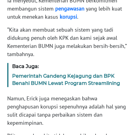
Ia menyebut, Kementerian BUMN berkomitmen
membangun sistem
pengawasan
yang lebih kuat
KARIR
untuk menekan kasus
korupsi
.
“Kita akan membuat sebuah sistem yang tadi
DISCLAIMER
didukung penuh oleh KPK dan kami sejak awal
Kementerian BUMN juga melakukan bersih-bersih,”
Wahana
News
tambahnya.
Regional
Baca Juga:
WN
Pemerintah Gandeng Kejagung dan BPK
SUMUT
Benahi BUMN Lewat Program Streamlining
WN
Namun, Erick juga menegaskan bahwa
JAKARTA
penghapusan korupsi sepenuhnya adalah hal yang
sulit dicapai tanpa perbaikan sistem dan
WN
kepemimpinan.
JABAR