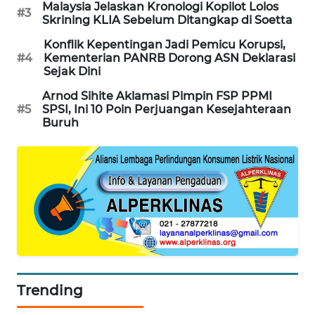
Malaysia Jelaskan Kronologi Kopilot Lolos
#3
Skrining KLIA Sebelum Ditangkap di Soetta
MAWAKA
ID
Konflik Kepentingan Jadi Pemicu Korupsi,
#4
Kementerian PANRB Dorong ASN Deklarasi
Sejak Dini
MARTABAT
NET
Arnod Sihite Aklamasi Pimpin FSP PPMI
#5
SPSI, Ini 10 Poin Perjuangan Kesejahteraan
Buruh
PLN
WATCH
MKLI
LPKKI
LKKI
Trending
KOPEKLIN