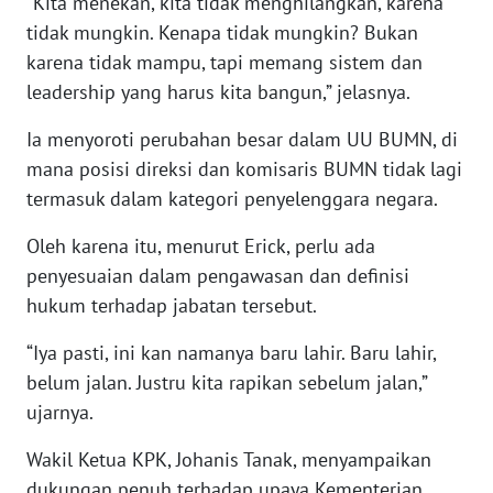
“Kita menekan, kita tidak menghilangkan, karena
WN
tidak mungkin. Kenapa tidak mungkin? Bukan
BANTEN
karena tidak mampu, tapi memang sistem dan
leadership yang harus kita bangun,” jelasnya.
WN
NTT
Ia menyoroti perubahan besar dalam UU BUMN, di
mana posisi direksi dan komisaris BUMN tidak lagi
WN
termasuk dalam kategori penyelenggara negara.
KEPRI
Oleh karena itu, menurut Erick, perlu ada
WN
penyesuaian dalam pengawasan dan definisi
PAPUA
hukum terhadap jabatan tersebut.
WN
“Iya pasti, ini kan namanya baru lahir. Baru lahir,
PAPUA
belum jalan. Justru kita rapikan sebelum jalan,”
BARAT
ujarnya.
WN
Wakil Ketua KPK, Johanis Tanak, menyampaikan
RIAU
dukungan penuh terhadap upaya Kementerian