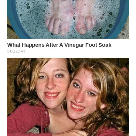
WN
SUMEDANG
WN
CIANJUR
WN
KEPULAUAN
SERIBU
WN
TANGERANG
WN
BINJAI
WN
CIREBON