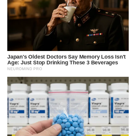
WN
MALUKU
WN
MALUT
WN
DAIRI
WN
DANAU
TOBA
WN
NIAS
WN
LANGKAT