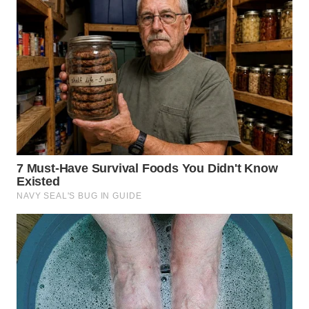
WN
BOGOR
WN
DEPOK
WN
TAPANULI
UTARA
WN
SAMOSIR
WN
PADANG
LAWAS