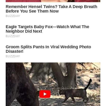
WN
INDRAMAYU
WN
KUNINGAN
WN
MAJALENGKA
WN
SUBANG
WN
SUKABUMI
WN
PURWAKARTA