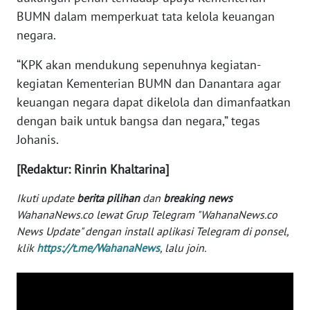
BUMN dalam memperkuat tata kelola keuangan
WN
negara.
SERAMBI
“KPK akan mendukung sepenuhnya kegiatan-
WN
kegiatan Kementerian BUMN dan Danantara agar
JAMBI
keuangan negara dapat dikelola dan dimanfaatkan
dengan baik untuk bangsa dan negara,” tegas
WN
Johanis.
SULTRA
[Redaktur: Rinrin Khaltarina]
WN
NTB
Ikuti update
berita pilihan
dan
breaking news
WahanaNews.co lewat Grup Telegram "WahanaNews.co
WN
News Update" dengan install aplikasi Telegram di ponsel,
SULTENG
klik
https://t.me/WahanaNews
, lalu join.
WN
SULBAR