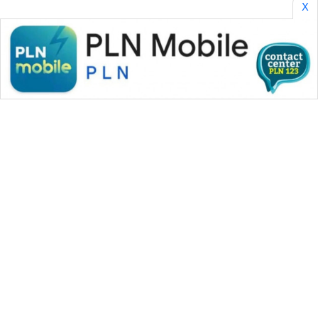
X
WAHANA MEDIA GROUP
|
|
|
WAHANA NEWS co
WAHANA TANI
WAHANA ADVOKAT
|
|
WAHANA INFRASTRUKTUR
WAHANA KONSUMEN
|
|
|