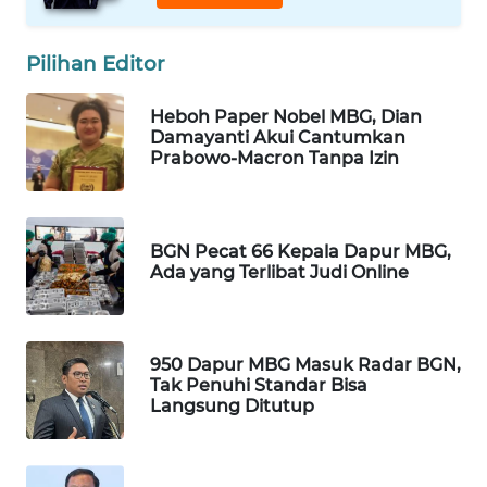
WAHANA
LISTRIK
Pilihan Editor
WAHANA
Heboh Paper Nobel MBG, Dian
TRAVEL
Damayanti Akui Cantumkan
Prabowo-Macron Tanpa Izin
WAHANA
TV
BGN Pecat 66 Kepala Dapur MBG,
Ada yang Terlibat Judi Online
WAHANANEWS
ID
WAHANANEWS
950 Dapur MBG Masuk Radar BGN,
CO ID
Tak Penuhi Standar Bisa
Langsung Ditutup
WAHANANEWS
NET