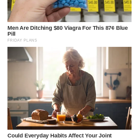
WN
TAPANULI
SELATAN
WN
TANJUNG
LESUNG
WN
KARO
WN
SIMALUNGUN
WN
LABUHANBATU
WN