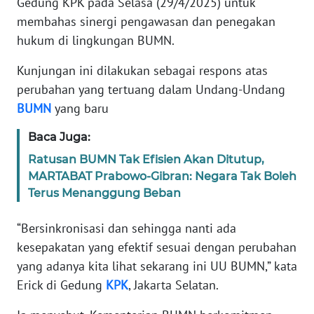
Gedung KPK pada Selasa (29/4/2025) untuk
Informasi
membahas sinergi pengawasan dan penegakan
INDEKS
hukum di lingkungan BUMN.
BERITA
Kunjungan ini dilakukan sebagai respons atas
perubahan yang tertuang dalam Undang-Undang
KONTAK
KAMI
BUMN
yang baru
Baca Juga:
INFO
IKLAN
Ratusan BUMN Tak Efisien Akan Ditutup,
MARTABAT Prabowo-Gibran: Negara Tak Boleh
TENTANG
Terus Menanggung Beban
KAMI
“Bersinkronisasi dan sehingga nanti ada
PEDOMAN
kesepakatan yang efektif sesuai dengan perubahan
MEDIA
yang adanya kita lihat sekarang ini UU BUMN,” kata
SIBER
Erick di Gedung
KPK
, Jakarta Selatan.
REDAKSI