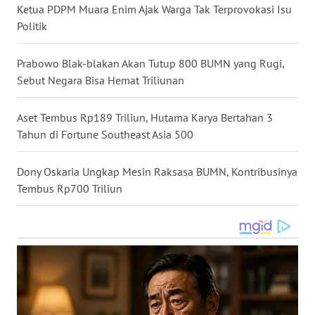
Ketua PDPM Muara Enim Ajak Warga Tak Terprovokasi Isu
WN
Politik
KALTARA
Prabowo Blak-blakan Akan Tutup 800 BUMN yang Rugi,
WN
Sebut Negara Bisa Hemat Triliunan
KALSEL
Aset Tembus Rp189 Triliun, Hutama Karya Bertahan 3
WN
Tahun di Fortune Southeast Asia 500
KALTIM
Dony Oskaria Ungkap Mesin Raksasa BUMN, Kontribusinya
WN
SULSEL
Tembus Rp700 Triliun
WN
GORONTALO
WN
SULUT