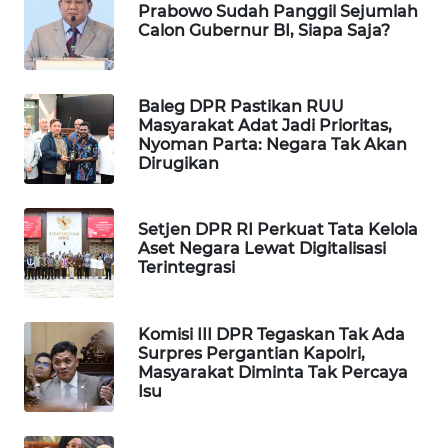
Prabowo Sudah Panggil Sejumlah
WAHANA
Calon Gubernur BI, Siapa Saja?
SPORT
WAHANA
Baleg DPR Pastikan RUU
UMKM
Masyarakat Adat Jadi Prioritas,
Nyoman Parta: Negara Tak Akan
Dirugikan
WAHANA
SELEB
Setjen DPR RI Perkuat Tata Kelola
WAHANA
Aset Negara Lewat Digitalisasi
Terintegrasi
PERSONA
WAHANA
Komisi III DPR Tegaskan Tak Ada
OTOMOTIF
Surpres Pergantian Kapolri,
Masyarakat Diminta Tak Percaya
Isu
WAHANA
HEALTH