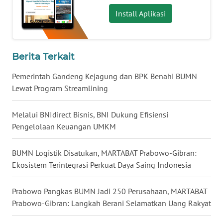
WN
Install Aplikasi
NUSANTARA
WN
Berita Terkait
JOGJA
Pemerintah Gandeng Kejagung dan BPK Benahi BUMN
WN
Lewat Program Streamlining
JATIM
Melalui BNIdirect Bisnis, BNI Dukung Efisiensi
WN
Pengelolaan Keuangan UMKM
BALI
BUMN Logistik Disatukan, MARTABAT Prabowo-Gibran:
WN
Ekosistem Terintegrasi Perkuat Daya Saing Indonesia
KALBAR
Prabowo Pangkas BUMN Jadi 250 Perusahaan, MARTABAT
WN
Prabowo-Gibran: Langkah Berani Selamatkan Uang Rakyat
KALTENG