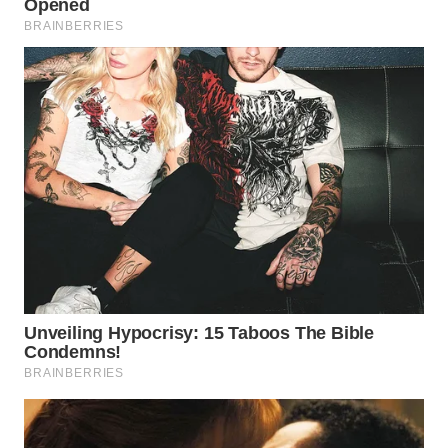
WN
MALUKU
WN
MALUT
WN
DAIRI
WN
DANAU
TOBA
WN
NIAS
WN
LANGKAT