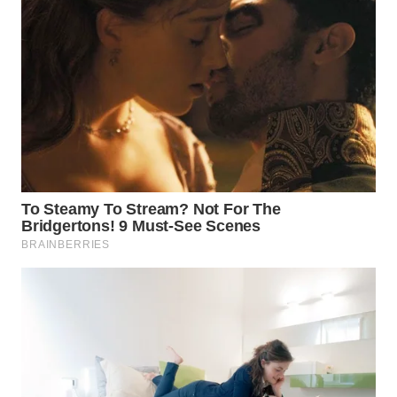
WN
TAPANULI
SELATAN
WN
TANJUNG
LESUNG
WN
KARO
WN
SIMALUNGUN
WN
LABUHANBATU
WN