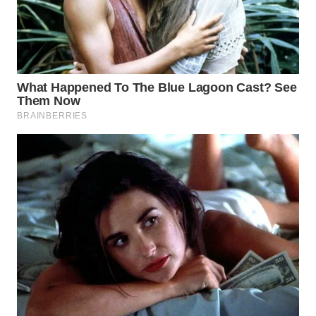
WN
BOGOR
WN
DEPOK
WN
TAPANULI
UTARA
WN
SAMOSIR
WN
PADANG
LAWAS