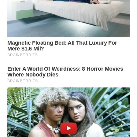
TAPANULI
TENGAH
WN DELI
SERDANG
WN
TEBING
TINGGI
WN
PAKPAK
WN
KARAWANG
WN
BEKASI