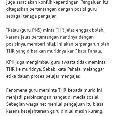
juga sarat akan konflik kepentingan. Pengajuan itu
ditegaskan bertentangan dengan posisi guru
KARIR
sebagai tenaga pengajar.
DISCLAIMER
“Kalau (guru PNS) minta THR jelas enggak boleh,
karena jelas bertentangan nantinya dengan
Wahana
posisinya, memberi nilai, ini akan terpengaruh oleh
News
Regional
THR yang diberikan muridnya kan,” kata Pahala.
KPK juga mengimbau guru swasta tidak meminta
WN
SUMUT
THR ke muridnya. Sebab, kata Pahala, melanggar
etika dalam proses belajar mengajar.
WN
JAKARTA
Fenomena guru meminta THR kepada murid ini
menjadi perbincangan hangat di media sosial.
WN
Sebagian warga net menilai pengajuan itu biasa
JABAR
karena kesejahteraan guru dinilai masih kurang.