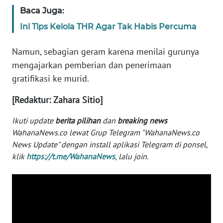
WN
Baca Juga:
BANTEN
Ini Tips Kelola THR Agar Tak Habis Percuma
WN
Namun, sebagian geram karena menilai gurunya
NTT
mengajarkan pemberian dan penerimaan
gratifikasi ke murid.
WN
KEPRI
[Redaktur: Zahara Sitio]
WN
Ikuti update
berita pilihan
dan
breaking news
PAPUA
WahanaNews.co lewat Grup Telegram "WahanaNews.co
News Update" dengan install aplikasi Telegram di ponsel,
WN
klik
https://t.me/WahanaNews
, lalu join.
PAPUA
BARAT
WN
RIAU