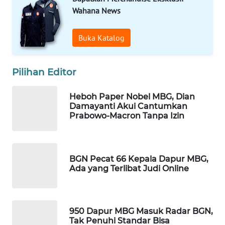
Wahana News
WAHANA
SPORT
Buka Katalog
WAHANA
UMKM
Pilihan Editor
WAHANA
Heboh Paper Nobel MBG, Dian
SELEB
Damayanti Akui Cantumkan
Prabowo-Macron Tanpa Izin
WAHANA
PERSONA
BGN Pecat 66 Kepala Dapur MBG,
WAHANA
Ada yang Terlibat Judi Online
OTOMOTIF
WAHANA
HEALTH
950 Dapur MBG Masuk Radar BGN,
Tak Penuhi Standar Bisa