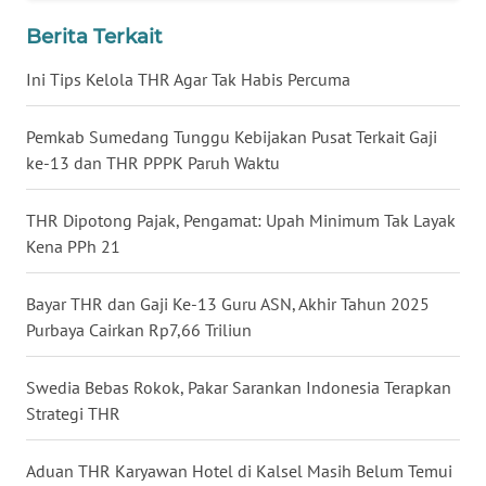
WN
Berita Terkait
BABEL
Ini Tips Kelola THR Agar Tak Habis Percuma
WN
SUMBAR
Pemkab Sumedang Tunggu Kebijakan Pusat Terkait Gaji
ke-13 dan THR PPPK Paruh Waktu
WN
SUMSEL
THR Dipotong Pajak, Pengamat: Upah Minimum Tak Layak
Kena PPh 21
WN
BENGKULU
Bayar THR dan Gaji Ke-13 Guru ASN, Akhir Tahun 2025
Purbaya Cairkan Rp7,66 Triliun
WN
LAMPUNG
Swedia Bebas Rokok, Pakar Sarankan Indonesia Terapkan
Strategi THR
WN
JATENG
Aduan THR Karyawan Hotel di Kalsel Masih Belum Temui