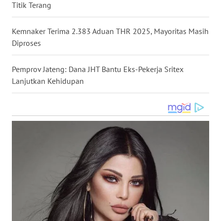
Titik Terang
WN
NUSANTARA
Kemnaker Terima 2.383 Aduan THR 2025, Mayoritas Masih
Diproses
WN
JOGJA
Pemprov Jateng: Dana JHT Bantu Eks-Pekerja Sritex
Lanjutkan Kehidupan
WN
JATIM
WN
BALI
WN
KALBAR
WN
KALTENG