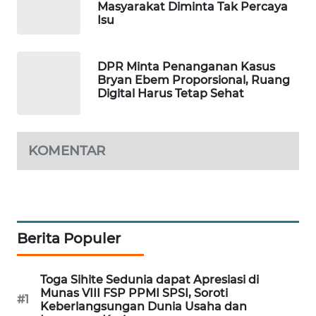
Masyarakat Diminta Tak Percaya
Isu
MAWAKA
ID
DPR Minta Penanganan Kasus
MARTABAT
Bryan Ebem Proporsional, Ruang
NET
Digital Harus Tetap Sehat
PLN
WATCH
KOMENTAR
MKLI
LPKKI
Berita Populer
LKKI
Toga Sihite Sedunia dapat Apresiasi di
Munas VIII FSP PPMI SPSI, Soroti
KOPEKLIN
#1
Keberlangsungan Dunia Usaha dan