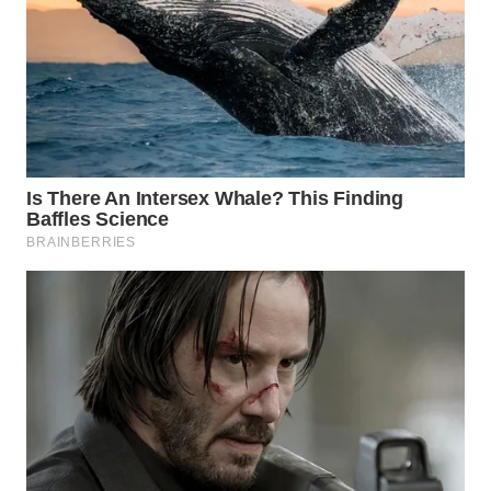
WN
PRIANGAN
TIMUR
WN
SEMARANG
WN
SOLO
WN
BOROBUDUR
WN
MADURA
WN
SURABAYA