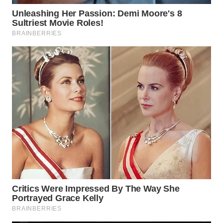
WN
SUMEDANG
WN
CIANJUR
WN
KEPULAUAN
SERIBU
WN
TANGERANG
WN
BINJAI
WN
CIREBON