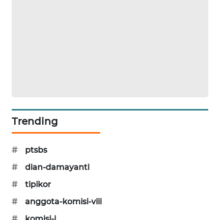
SIBARAGAS
NEWS
METRO
SIANTAR
NEWS
METRO
MEDAN
NEWS
Trending
METRO
#
ptsbs
JAKARTA
NEWS
#
dian-damayanti
#
tipikor
KRT
NEWS
#
anggota-komisi-viii
#
komisi-i