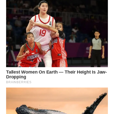
WN
INDRAMAYU
WN
KUNINGAN
WN
MAJALENGKA
WN
SUBANG
WN
SUKABUMI
WN
PURWAKARTA