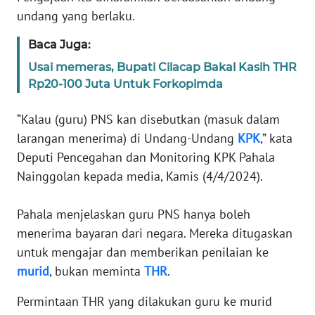
Informasi
undang yang berlaku.
INDEKS
Baca Juga:
BERITA
Usai memeras, Bupati Cilacap Bakal Kasih THR
Rp20-100 Juta Untuk Forkopimda
KONTAK
KAMI
“Kalau (guru) PNS kan disebutkan (masuk dalam
larangan menerima) di Undang-Undang
KPK
,” kata
INFO
IKLAN
Deputi Pencegahan dan Monitoring KPK Pahala
Nainggolan kepada media, Kamis (4/4/2024).
TENTANG
KAMI
Pahala menjelaskan guru PNS hanya boleh
menerima bayaran dari negara. Mereka ditugaskan
PEDOMAN
untuk mengajar dan memberikan penilaian ke
MEDIA
murid
, bukan meminta
THR
.
SIBER
Permintaan THR yang dilakukan guru ke murid
REDAKSI