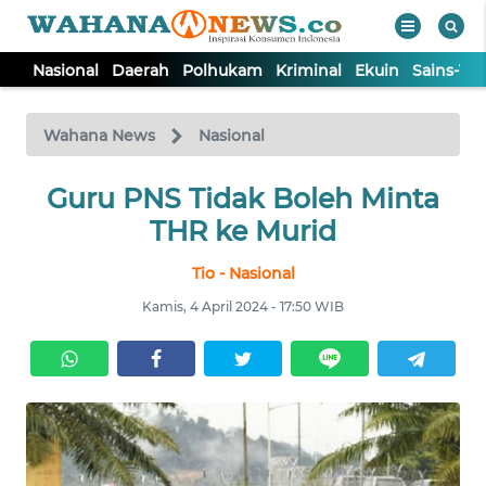
Nasional
Daerah
Polhukam
Kriminal
Ekuin
Sains-Te
WAHANA
Tutup
TV
Wahana News
Nasional
NASIONAL
Guru PNS Tidak Boleh Minta
THR ke Murid
DAERAH
Tio - Nasional
Kamis, 4 April 2024 - 17:50 WIB
POLHUKAM
KRIMINAL
EKUIN