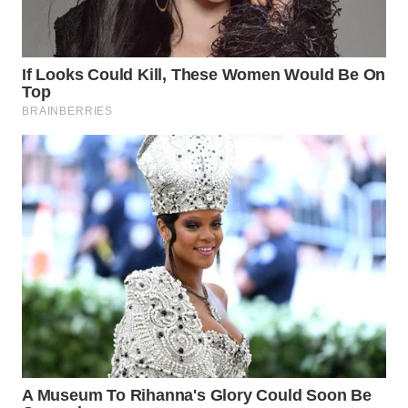
WN
KALTARA
WN
KALSEL
WN
KALTIM
WN
SULSEL
WN
GORONTALO
WN
SULUT