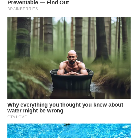
Wahana
Media
Group
WAHANA
NEWS
WAHANA
TANI
WAHANA
ADVOKAT
WAHANA
INFRASTRUKTUR
WAHANA
KONSUMEN