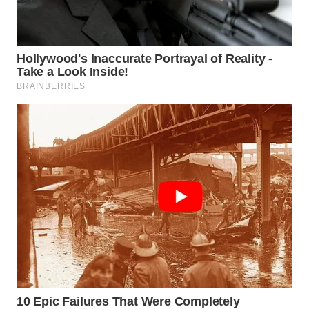
WN
NATUNA
WN
BINTAN
WN
MANDALIKA
WN
LIKUPANG
WN
LABUANBAJO
WN
BORNEO