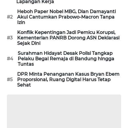
Lapangan Kerja
PORTAL
Heboh Paper Nobel MBG, Dian Damayanti
KONSUMEN
#2
Akui Cantumkan Prabowo-Macron Tanpa
Izin
FORWAMKI
Konflik Kepentingan Jadi Pemicu Korupsi,
#3
Kementerian PANRB Dorong ASN Deklarasi
ALPERKLINAS
Sejak Dini
Surahman Hidayat Desak Polisi Tangkap
FORJASIDA
#4
Pelaku Begal Remaja di Bandung hingga
Tuntas
TAMBANG
DPR Minta Penanganan Kasus Bryan Ebem
NEWS
#5
Proporsional, Ruang Digital Harus Tetap
Sehat
SITUNGIR
NEWS
SIDIKALANG
NEWS