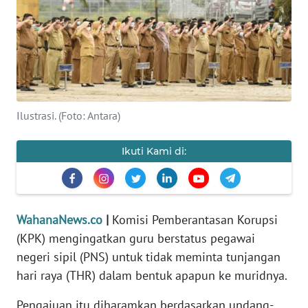
SAINS-TEKNO
KESEHATAN
INTERNASIONAL
Ilustrasi. (Foto: Antara)
SERBA-SERBI
Ikuti Kami di:
PENDIDIKAN
OLAHRAGA
WahanaNews.co
|
Komisi Pemberantasan Korupsi
(KPK) mengingatkan guru berstatus pegawai
OPINI
negeri sipil (PNS) untuk tidak meminta tunjangan
hari raya (THR) dalam bentuk apapun ke muridnya.
EDITORIAL
Pengajuan itu diharamkan berdasarkan undang-