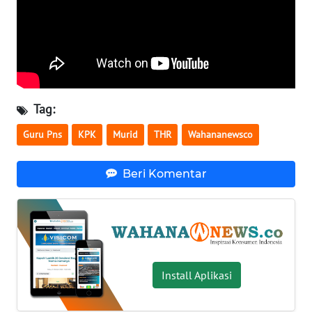
WN
SERAMBI
WN
JAMBI
Tag:
WN
Guru Pns
KPK
Murid
THR
Wahananewsco
SULTRA
Beri Komentar
WN
NTB
WN
SULTENG
Install Aplikasi
WN
SULBAR