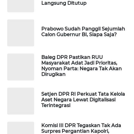
Langsung Ditutup
WAHANA
DESA
WISATA
Prabowo Sudah Panggil Sejumlah
Calon Gubernur BI, Siapa Saja?
LAPAK
WAHANA
Wahana
Baleg DPR Pastikan RUU
Network
Masyarakat Adat Jadi Prioritas,
Nyoman Parta: Negara Tak Akan
Dirugikan
KONSUMEN
LISTRIK
Setjen DPR RI Perkuat Tata Kelola
Aset Negara Lewat Digitalisasi
MASYARAKAT
Terintegrasi
KELISTRIKAN
WALINKI
Komisi III DPR Tegaskan Tak Ada
ID
Surpres Pergantian Kapolri,