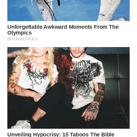
WN
SUMEDANG
WN
CIANJUR
WN
KEPULAUAN
SERIBU
WN
TANGERANG
WN
BINJAI
WN
CIREBON