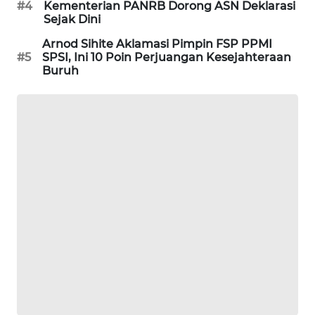
#4
Kementerian PANRB Dorong ASN Deklarasi
PORTAL
Sejak Dini
KONSUMEN
Arnod Sihite Aklamasi Pimpin FSP PPMI
#5
SPSI, Ini 10 Poin Perjuangan Kesejahteraan
FORWAMKI
Buruh
ALPERKLINAS
FORJASIDA
TAMBANG
NEWS
SITUNGIR
NEWS
SIDIKALANG
NEWS