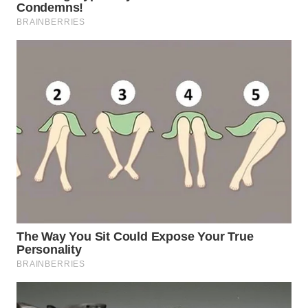
WN
INDRAMAYU
WN
KUNINGAN
WN
MAJALENGKA
WN
SUBANG
WN
SUKABUMI
WN
PURWAKARTA