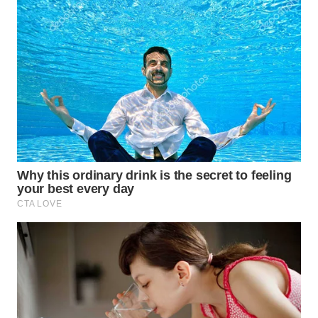
WN
KALTARA
WN
KALSEL
WN
KALTIM
WN
SULSEL
WN
GORONTALO
WN
SULUT