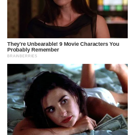
WN
NATUNA
WN
BINTAN
WN
MANDALIKA
WN
LIKUPANG
WN
LABUANBAJO
WN
BORNEO