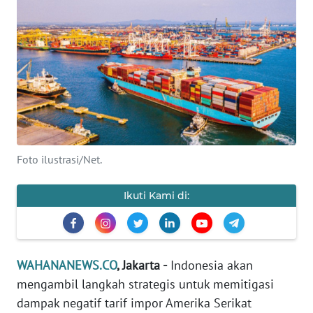
SAINS-TEKNO
KESEHATAN
INTERNASIONAL
SERBA-SERBI
Foto ilustrasi/Net.
PENDIDIKAN
Ikuti Kami di:
OLAHRAGA
OPINI
WAHANANEWS.CO
, Jakarta -
Indonesia akan
EDITORIAL
mengambil langkah strategis untuk memitigasi
dampak negatif tarif impor Amerika Serikat