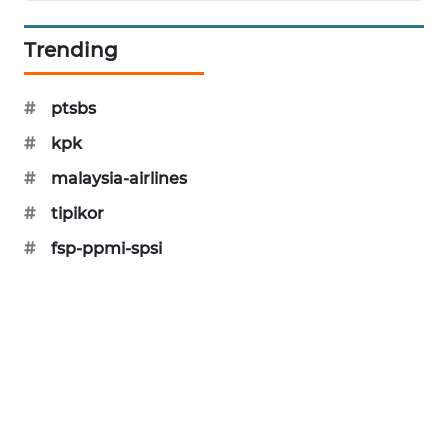
SIBARAGAS
Trending
NEWS
METRO
#
ptsbs
SIANTAR
NEWS
#
kpk
#
malaysia-airlines
METRO
#
tipikor
MEDAN
NEWS
#
fsp-ppmi-spsi
METRO
JAKARTA
NEWS
KRT
NEWS