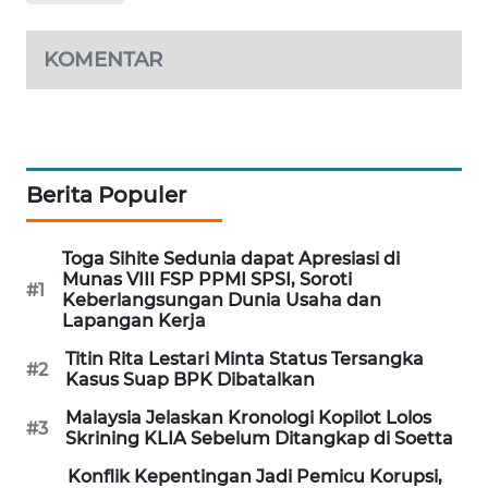
MAWAKA
KOMENTAR
ID
MARTABAT
NET
Berita Populer
PLN
WATCH
Toga Sihite Sedunia dapat Apresiasi di
MKLI
Munas VIII FSP PPMI SPSI, Soroti
#1
Keberlangsungan Dunia Usaha dan
Lapangan Kerja
LPKKI
Titin Rita Lestari Minta Status Tersangka
#2
Kasus Suap BPK Dibatalkan
LKKI
Malaysia Jelaskan Kronologi Kopilot Lolos
#3
Skrining KLIA Sebelum Ditangkap di Soetta
KOPEKLIN
Konflik Kepentingan Jadi Pemicu Korupsi,