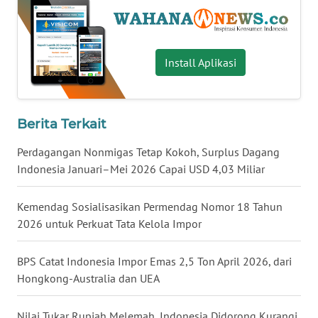
WN
BABEL
Install Aplikasi
WN
SUMBAR
Berita Terkait
WN
SUMSEL
Perdagangan Nonmigas Tetap Kokoh, Surplus Dagang
Indonesia Januari–Mei 2026 Capai USD 4,03 Miliar
WN
BENGKULU
Kemendag Sosialisasikan Permendag Nomor 18 Tahun
2026 untuk Perkuat Tata Kelola Impor
WN
LAMPUNG
BPS Catat Indonesia Impor Emas 2,5 Ton April 2026, dari
Hongkong-Australia dan UEA
WN
JATENG
Nilai Tukar Rupiah Melemah, Indonesia Didorong Kurangi