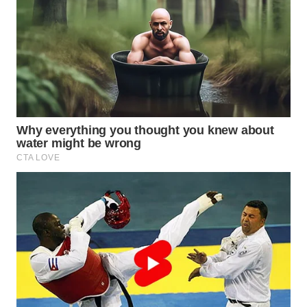
WN
BOGOR
WN
DEPOK
WN
TAPANULI
UTARA
WN
SAMOSIR
WN
PADANG
LAWAS