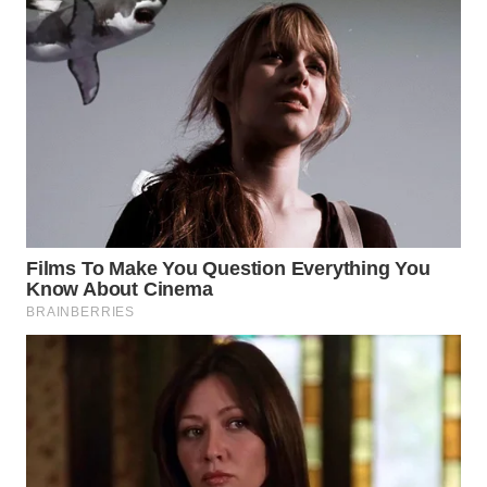
WN
PRIANGAN
TIMUR
WN
SEMARANG
WN
SOLO
WN
BOROBUDUR
WN
MADURA
WN
SURABAYA