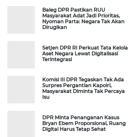
WAHANA
Baleg DPR Pastikan RUU
DESA
Masyarakat Adat Jadi Prioritas,
WISATA
Nyoman Parta: Negara Tak Akan
Dirugikan
LAPAK
WAHANA
Setjen DPR RI Perkuat Tata Kelola
Aset Negara Lewat Digitalisasi
Wahana
Terintegrasi
Network
KONSUMEN
Komisi III DPR Tegaskan Tak Ada
Surpres Pergantian Kapolri,
LISTRIK
Masyarakat Diminta Tak Percaya
Isu
MASYARAKAT
KELISTRIKAN
DPR Minta Penanganan Kasus
Bryan Ebem Proporsional, Ruang
WALINKI
Digital Harus Tetap Sehat
ID