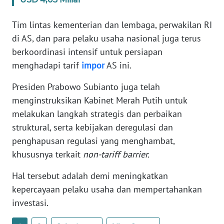
WN
BANTEN
Tim lintas kementerian dan lembaga, perwakilan RI
di AS, dan para pelaku usaha nasional juga terus
WN
berkoordinasi intensif untuk persiapan
NTT
menghadapi tarif
impor
AS ini.
WN
Presiden Prabowo Subianto juga telah
KEPRI
menginstruksikan Kabinet Merah Putih untuk
melakukan langkah strategis dan perbaikan
WN
struktural, serta kebijakan deregulasi dan
PAPUA
penghapusan regulasi yang menghambat,
khususnya terkait
non-tariff barrier.
WN
PAPUA
Hal tersebut adalah demi meningkatkan
BARAT
kepercayaan pelaku usaha dan mempertahankan
investasi.
WN
RIAU