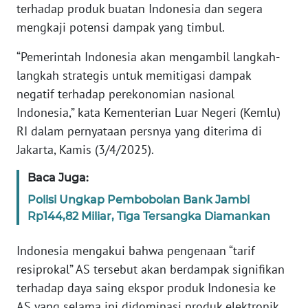
Informasi
terhadap produk buatan Indonesia dan segera
mengkaji potensi dampak yang timbul.
INDEKS
BERITA
“Pemerintah Indonesia akan mengambil langkah-
langkah strategis untuk memitigasi dampak
KONTAK
negatif terhadap perekonomian nasional
KAMI
Indonesia,” kata Kementerian Luar Negeri (Kemlu)
RI dalam pernyataan persnya yang diterima di
INFO
Jakarta, Kamis (3/4/2025).
IKLAN
Baca Juga:
TENTANG
Polisi Ungkap Pembobolan Bank Jambi
KAMI
Rp144,82 Miliar, Tiga Tersangka Diamankan
PEDOMAN
Indonesia mengakui bahwa pengenaan “tarif
MEDIA
SIBER
resiprokal” AS tersebut akan berdampak signifikan
terhadap daya saing ekspor produk Indonesia ke
REDAKSI
AS yang selama ini didominasi produk elektronik,