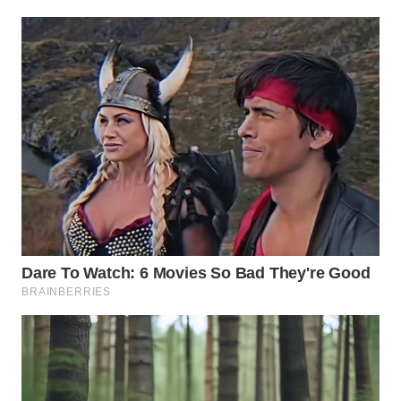
TAPANULI
TENGAH
WN DELI
SERDANG
WN
TEBING
TINGGI
WN
PAKPAK
WN
KARAWANG
WN
BEKASI