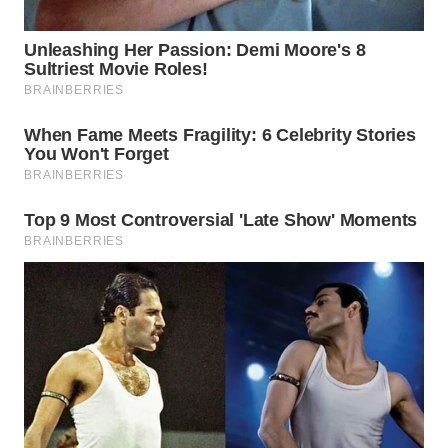
Wahana
Media
Group
WAHANA
NEWS
WAHANA
TANI
WAHANA
ADVOKAT
WAHANA
INFRASTRUKTUR
WAHANA
KONSUMEN