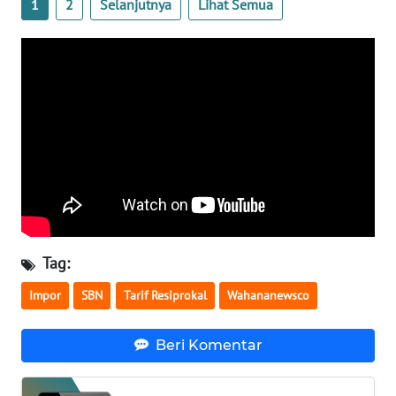
1
2
Selanjutnya
Lihat Semua
WN
SERAMBI
WN
JAMBI
WN
SULTRA
WN
NTB
Tag:
WN
Impor
SBN
Tarif Resiprokal
Wahananewsco
SULTENG
Beri Komentar
WN
SULBAR