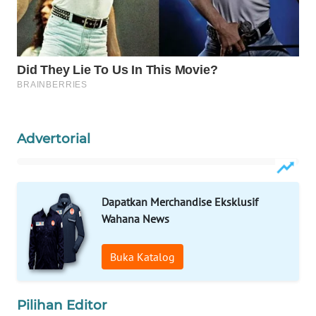
WAHANA
LISTRIK
WAHANA
TRAVEL
WAHANA
Advertorial
TV
WAHANANEWS
ID
Dapatkan Merchandise Eksklusif
Wahana News
WAHANANEWS
CO ID
Buka Katalog
WAHANANEWS
NET
Pilihan Editor