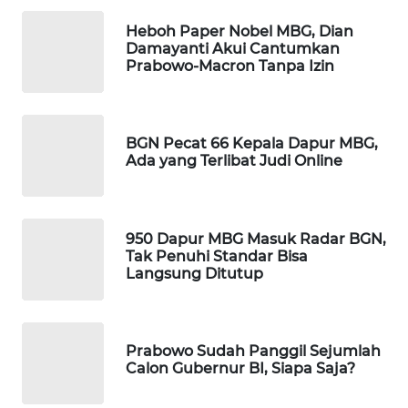
WAHANA
Heboh Paper Nobel MBG, Dian
SPORT
Damayanti Akui Cantumkan
Prabowo-Macron Tanpa Izin
WAHANA
UMKM
BGN Pecat 66 Kepala Dapur MBG,
WAHANA
Ada yang Terlibat Judi Online
SELEB
WAHANA
950 Dapur MBG Masuk Radar BGN,
PERSONA
Tak Penuhi Standar Bisa
Langsung Ditutup
WAHANA
OTOMOTIF
Prabowo Sudah Panggil Sejumlah
WAHANA
Calon Gubernur BI, Siapa Saja?
HEALTH