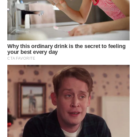
WN
MALUKU
WN
MALUT
WN
DAIRI
WN
DANAU
TOBA
WN
NIAS
WN
LANGKAT