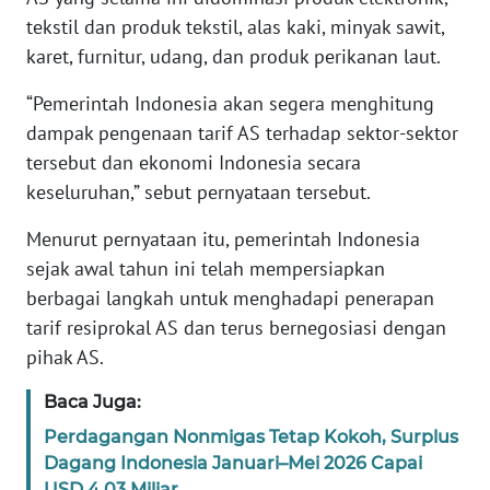
tekstil dan produk tekstil, alas kaki, minyak sawit,
KARIR
karet, furnitur, udang, dan produk perikanan laut.
“Pemerintah Indonesia akan segera menghitung
DISCLAIMER
dampak pengenaan tarif AS terhadap sektor-sektor
tersebut dan ekonomi Indonesia secara
Wahana
News
keseluruhan,” sebut pernyataan tersebut.
Regional
Menurut pernyataan itu, pemerintah Indonesia
WN
sejak awal tahun ini telah mempersiapkan
SUMUT
berbagai langkah untuk menghadapi penerapan
tarif resiprokal AS dan terus bernegosiasi dengan
WN
pihak AS.
JAKARTA
Baca Juga:
WN
Perdagangan Nonmigas Tetap Kokoh, Surplus
JABAR
Dagang Indonesia Januari–Mei 2026 Capai
USD 4,03 Miliar