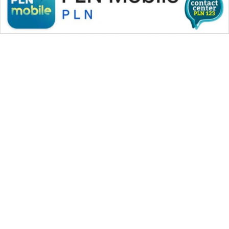
WAHANA MEDIA GROUP
|
|
|
WAHANA NEWS co
WAHANA TANI
WAHANA ADVOKAT
|
|
WAHANA INFRASTRUKTUR
WAHANA KONSUMEN
|
|
|
WAHANA LISTRIK
WAHANA TRAVEL
WAHANA TV
|
|
|
WAHANANEWS id
WAHANANEWS CO ID
WAHANANEWS NET
|
|
|
WAHANA SPORT ID
Wahana UMKM
Wahana Seleb
|
|
|
Wahana Persona
Wahana Otomotif
Wahana Health