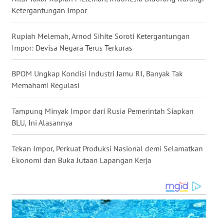
Ketergantungan Impor
WN
NUSANTARA
Rupiah Melemah, Arnod Sihite Soroti Ketergantungan
Impor: Devisa Negara Terus Terkuras
WN
JOGJA
BPOM Ungkap Kondisi Industri Jamu RI, Banyak Tak
WN
Memahami Regulasi
JATIM
Tampung Minyak Impor dari Rusia Pemerintah Siapkan
WN
BLU, Ini Alasannya
BALI
Tekan Impor, Perkuat Produksi Nasional demi Selamatkan
WN
Ekonomi dan Buka Jutaan Lapangan Kerja
KALBAR
WN
KALTENG