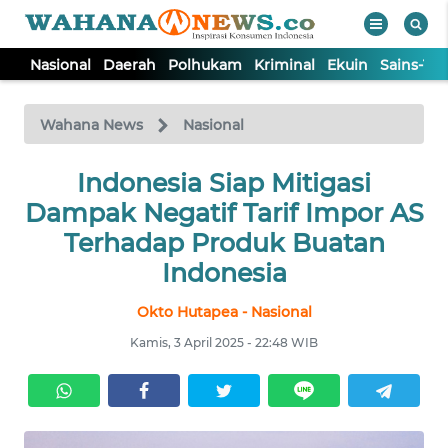
Nasional
Daerah
Polhukam
Kriminal
Ekuin
Sains-Te
WAHANA
Tutup
TV
Wahana News
Nasional
NASIONAL
Indonesia Siap Mitigasi
Dampak Negatif Tarif Impor AS
DAERAH
Terhadap Produk Buatan
Indonesia
POLHUKAM
Okto Hutapea - Nasional
Kamis, 3 April 2025 - 22:48 WIB
KRIMINAL
EKUIN