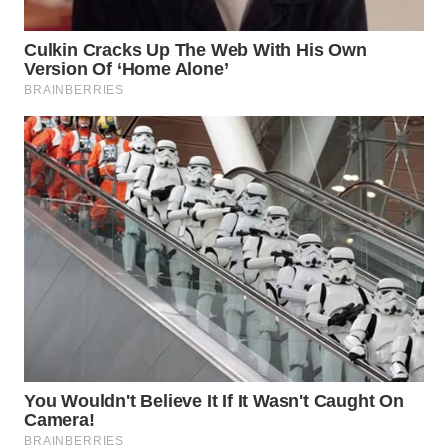
WN
TAPANULI
SELATAN
WN
TANJUNG
LESUNG
WN
KARO
WN
SIMALUNGUN
WN
LABUHANBATU
WN