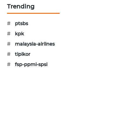
KARING
Trending
NEWS
#
ptsbs
JURNAL
MARITIM
#
kpk
#
malaysia-airlines
HUMBANG
NEWS
#
tipikor
#
fsp-ppmi-spsi
GARONGGANG
NEWS
FISUELRI
ID
ENERGI
NEWS