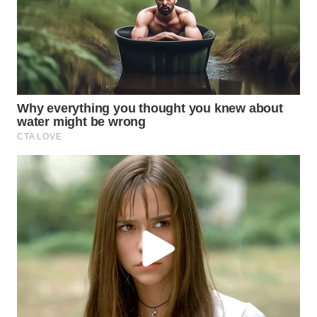
WN
NATUNA
WN
BINTAN
WN
MANDALIKA
WN
LIKUPANG
WN
LABUANBAJO
WN
BORNEO