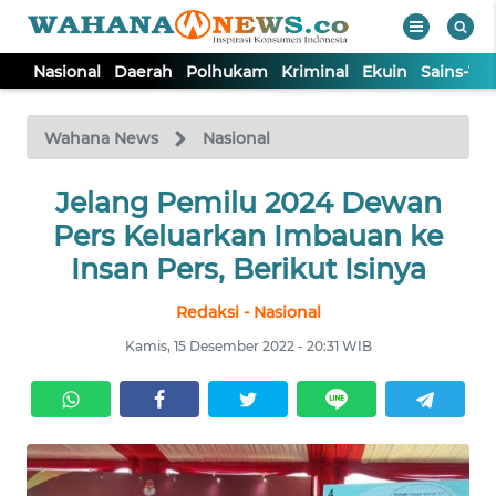
Nasional
Daerah
Polhukam
Kriminal
Ekuin
Sains-Te
WAHANA
Tutup
TV
Wahana News
Nasional
NASIONAL
Jelang Pemilu 2024 Dewan
Pers Keluarkan Imbauan ke
DAERAH
Insan Pers, Berikut Isinya
Redaksi - Nasional
POLHUKAM
Kamis, 15 Desember 2022 - 20:31 WIB
KRIMINAL
EKUIN