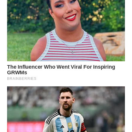
TAPANULI
TENGAH
WN DELI
SERDANG
WN
TEBING
TINGGI
WN
PAKPAK
WN
KARAWANG
WN
BEKASI