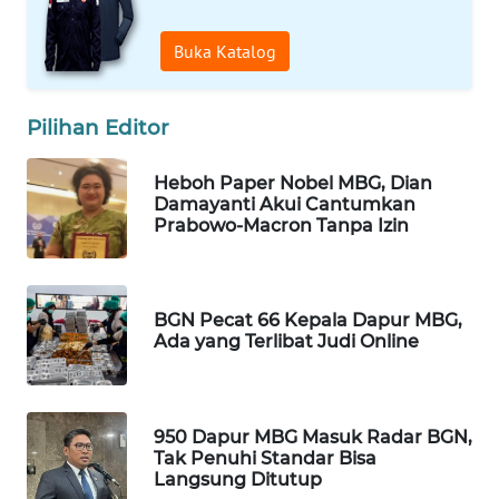
WAHANA
DESA
Buka Katalog
WISATA
Pilihan Editor
LAPAK
WAHANA
Heboh Paper Nobel MBG, Dian
Damayanti Akui Cantumkan
Wahana
Prabowo-Macron Tanpa Izin
Network
KONSUMEN
LISTRIK
BGN Pecat 66 Kepala Dapur MBG,
Ada yang Terlibat Judi Online
MASYARAKAT
KELISTRIKAN
950 Dapur MBG Masuk Radar BGN,
WALINKI
Tak Penuhi Standar Bisa
ID
Langsung Ditutup