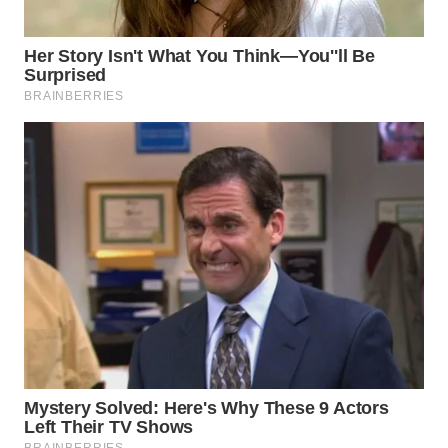
Wahana
Media
Group
WAHANA
NEWS
WAHANA
TANI
WAHANA
ADVOKAT
WAHANA
INFRASTRUKTUR
WAHANA
KONSUMEN