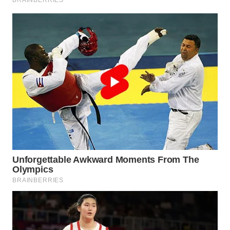
WAHANA
LISTRIK
WAHANA
TRAVEL
WAHANA
TV
WAHANANEWS
ID
WAHANANEWS
CO ID
WAHANANEWS
NET