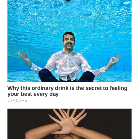
WN
INDRAMAYU
WN
KUNINGAN
WN
MAJALENGKA
WN
SUBANG
WN
SUKABUMI
WN
PURWAKARTA