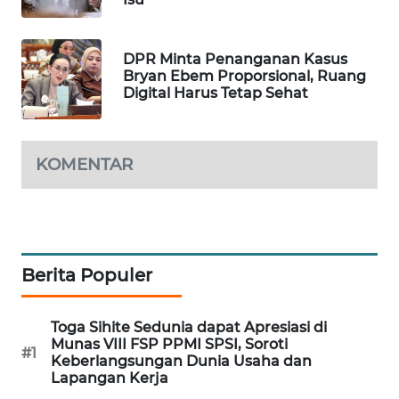
PORTAL
KONSUMEN
DPR Minta Penanganan Kasus
Bryan Ebem Proporsional, Ruang
FORWAMKI
Digital Harus Tetap Sehat
ALPERKLINAS
KOMENTAR
FORJASIDA
TAMBANG
NEWS
Berita Populer
SITUNGIR
NEWS
Toga Sihite Sedunia dapat Apresiasi di
Munas VIII FSP PPMI SPSI, Soroti
#1
SIDIKALANG
Keberlangsungan Dunia Usaha dan
NEWS
Lapangan Kerja