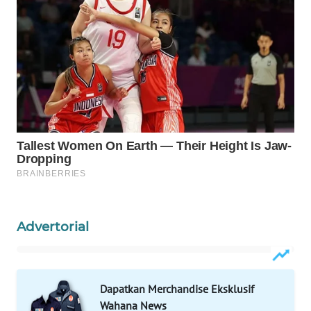
WAHANA
SPORT
WAHANA
UMKM
WAHANA
SELEB
WAHANA
PERSONA
WAHANA
Advertorial
OTOMOTIF
WAHANA
Dapatkan Merchandise Eksklusif
HEALTH
Wahana News