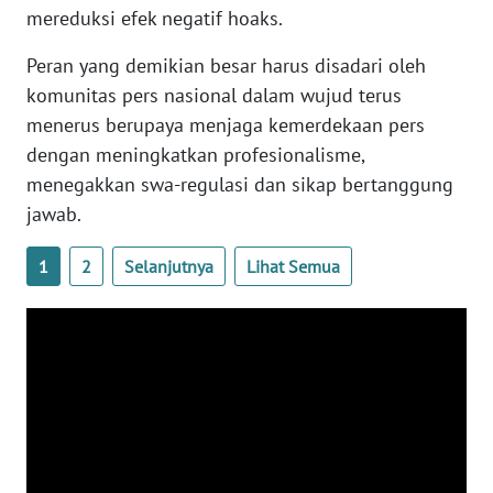
mereduksi efek negatif hoaks.
WN
SERAMBI
Peran yang demikian besar harus disadari oleh
komunitas pers nasional dalam wujud terus
WN
menerus berupaya menjaga kemerdekaan pers
JAMBI
dengan meningkatkan profesionalisme,
menegakkan swa-regulasi dan sikap bertanggung
WN
jawab.
SULTRA
1
2
Selanjutnya
Lihat Semua
WN
NTB
WN
SULTENG
WN
SULBAR