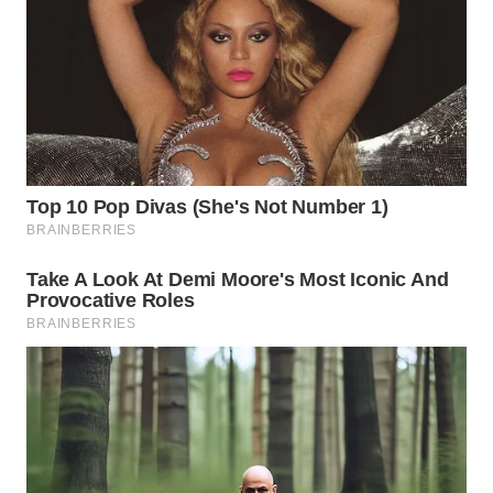
WN
PRIANGAN
TIMUR
WN
SEMARANG
WN
SOLO
WN
BOROBUDUR
WN
MADURA
WN
SURABAYA