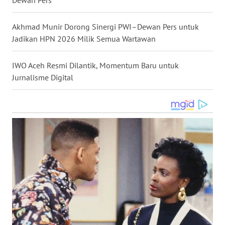
WN
KALTARA
Akhmad Munir Dorong Sinergi PWI–Dewan Pers untuk
Jadikan HPN 2026 Milik Semua Wartawan
WN
KALSEL
IWO Aceh Resmi Dilantik, Momentum Baru untuk
Jurnalisme Digital
WN
KALTIM
WN
SULSEL
WN
GORONTALO
WN
SULUT