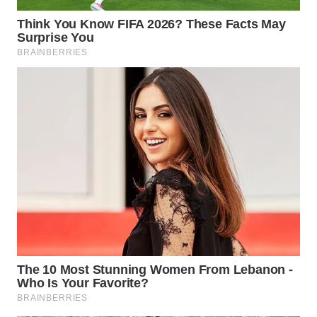
WN
SUMEDANG
WN
CIANJUR
WN
KEPULAUAN
SERIBU
WN
TANGERANG
WN
BINJAI
WN
CIREBON