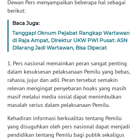
Dewan Pers menyampaikan beberapa hal sebagai
WN
berikut:
BANTEN
Baca Juga:
WN
Tanggapi Oknum Pejabat Rangkap Wartawan
NTT
di Raja Ampat, Direktur UKW PWI Pusat: ASN
Dilarang Jadi Wartawan, Bisa Dipecat
WN
KEPRI
1. Pers nasional memainkan peran sangat penting
dalam kesuksesan pelaksanaan Pemilu yang bebas,
WN
rahasia, jujur dan adil. Peran tersebut semakin
PAPUA
relevan mengingat penyebaran hoaks yang masih
masif melalui media sosial dapat menimbulkan
WN
PAPUA
masalah serius dalam pelaksanaan Pemilu.
BARAT
Kehadiran informasi berkualitas tentang Pemilu
WN
yang disuguhkan oleh pers nasional dapat menjadi
RIAU
pendidikan tentang Pemilu bagi publik sekaligus