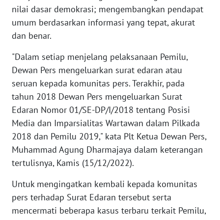
nilai dasar demokrasi; mengembangkan pendapat
umum berdasarkan informasi yang tepat, akurat
KARIR
dan benar.
DISCLAIMER
"Dalam setiap menjelang pelaksanaan Pemilu,
Dewan Pers mengeluarkan surat edaran atau
Wahana
seruan kepada komunitas pers. Terakhir, pada
News
Regional
tahun 2018 Dewan Pers mengeluarkan Surat
Edaran Nomor 01/SE-DP/I/2018 tentang Posisi
WN
Media dan Imparsialitas Wartawan dalam Pilkada
SUMUT
2018 dan Pemilu 2019," kata Plt Ketua Dewan Pers,
Muhammad Agung Dharmajaya dalam keterangan
WN
tertulisnya, Kamis (15/12/2022).
JAKARTA
Untuk mengingatkan kembali kepada komunitas
WN
pers terhadap Surat Edaran tersebut serta
JABAR
mencermati beberapa kasus terbaru terkait Pemilu,