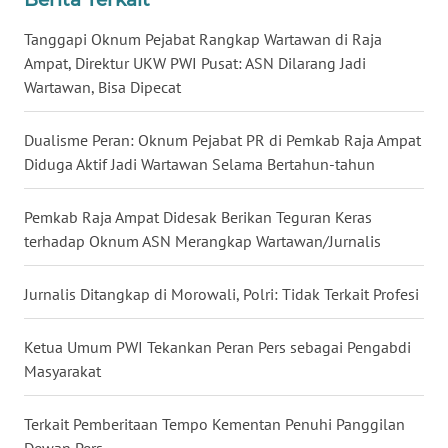
WN
Tanggapi Oknum Pejabat Rangkap Wartawan di Raja
NUSANTARA
Ampat, Direktur UKW PWI Pusat: ASN Dilarang Jadi
Wartawan, Bisa Dipecat
WN
JOGJA
Dualisme Peran: Oknum Pejabat PR di Pemkab Raja Ampat
Diduga Aktif Jadi Wartawan Selama Bertahun-tahun
WN
JATIM
Pemkab Raja Ampat Didesak Berikan Teguran Keras
terhadap Oknum ASN Merangkap Wartawan/Jurnalis
WN
BALI
Jurnalis Ditangkap di Morowali, Polri: Tidak Terkait Profesi
WN
KALBAR
Ketua Umum PWI Tekankan Peran Pers sebagai Pengabdi
Masyarakat
WN
KALTENG
Terkait Pemberitaan Tempo Kementan Penuhi Panggilan
Dewan Pers