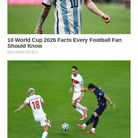
WN
BOGOR
WN
DEPOK
WN
TAPANULI
UTARA
WN
SAMOSIR
WN
PADANG
LAWAS