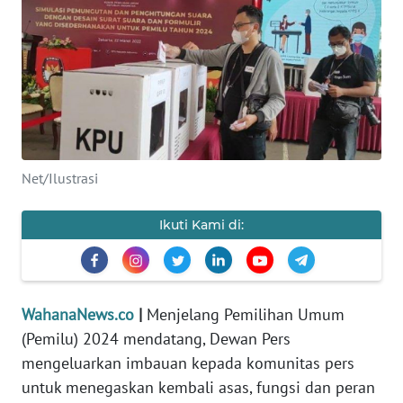
SAINS-TEKNO
KESEHATAN
INTERNASIONAL
SERBA-SERBI
Net/Ilustrasi
PENDIDIKAN
Ikuti Kami di:
OLAHRAGA
OPINI
WahanaNews.co
|
Menjelang Pemilihan Umum
(Pemilu) 2024 mendatang, Dewan Pers
mengeluarkan imbauan kepada komunitas pers
EDITORIAL
untuk menegaskan kembali asas, fungsi dan peran