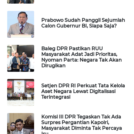
MAWAKA
ID
Prabowo Sudah Panggil Sejumlah
Calon Gubernur BI, Siapa Saja?
MARTABAT
NET
Baleg DPR Pastikan RUU
Masyarakat Adat Jadi Prioritas,
PLN
Nyoman Parta: Negara Tak Akan
WATCH
Dirugikan
MKLI
Setjen DPR RI Perkuat Tata Kelola
Aset Negara Lewat Digitalisasi
LPKKI
Terintegrasi
LKKI
Komisi III DPR Tegaskan Tak Ada
Surpres Pergantian Kapolri,
KOPEKLIN
Masyarakat Diminta Tak Percaya
Isu