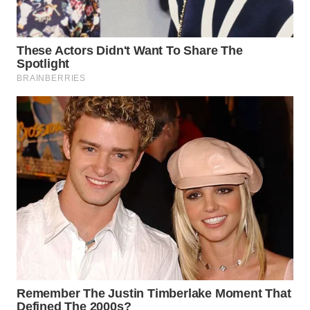
WN
MALUKU
WN
MALUT
WN
DAIRI
WN
DANAU
TOBA
WN
NIAS
WN
LANGKAT