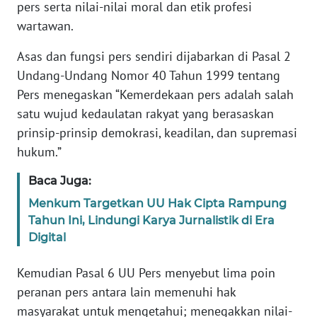
Informasi
pers serta nilai-nilai moral dan etik profesi
wartawan.
INDEKS
BERITA
Asas dan fungsi pers sendiri dijabarkan di Pasal 2
Undang-Undang Nomor 40 Tahun 1999 tentang
KONTAK
Pers menegaskan “Kemerdekaan pers adalah salah
KAMI
satu wujud kedaulatan rakyat yang berasaskan
prinsip-prinsip demokrasi, keadilan, dan supremasi
INFO
hukum.”
IKLAN
Baca Juga:
TENTANG
Menkum Targetkan UU Hak Cipta Rampung
KAMI
Tahun Ini, Lindungi Karya Jurnalistik di Era
Digital
PEDOMAN
MEDIA
Kemudian Pasal 6 UU Pers menyebut lima poin
SIBER
peranan pers antara lain memenuhi hak
masyarakat untuk mengetahui; menegakkan nilai-
REDAKSI