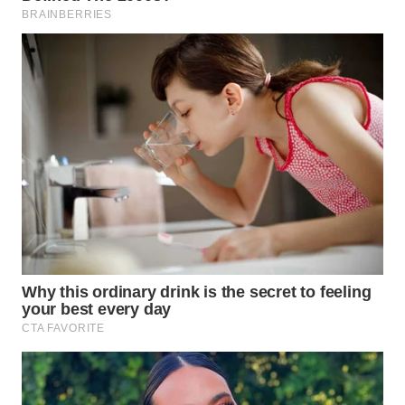
WN
TAPANULI
SELATAN
WN
TANJUNG
LESUNG
WN
KARO
WN
SIMALUNGUN
WN
LABUHANBATU
WN