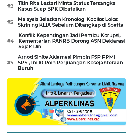
Titin Rita Lestari Minta Status Tersangka
#2
SIBARAGAS
Kasus Suap BPK Dibatalkan
NEWS
Malaysia Jelaskan Kronologi Kopilot Lolos
#3
Skrining KLIA Sebelum Ditangkap di Soetta
METRO
Konflik Kepentingan Jadi Pemicu Korupsi,
SIANTAR
#4
Kementerian PANRB Dorong ASN Deklarasi
NEWS
Sejak Dini
Arnod Sihite Aklamasi Pimpin FSP PPMI
METRO
#5
SPSI, Ini 10 Poin Perjuangan Kesejahteraan
MEDAN
Buruh
NEWS
METRO
JAKARTA
NEWS
KRT
NEWS