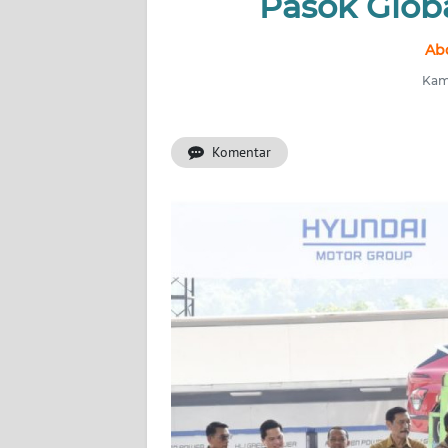
Pasok Globa
INDEKS
BERITA
Abd
Kami
KONTAK
KAMI
Komentar
INFO
IKLAN
TENTANG
KAMI
PEDOMAN
MEDIA
SIBER
REDAKSI