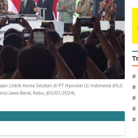
T
#
an Listrik Korea Selatan di PT Hyundai LG Indonesia (HLI)
#
nsi Jawa Barat, Rabu, (03/07/2024).
#
#
#