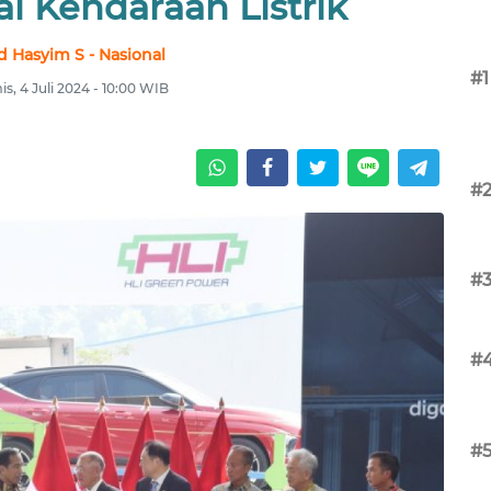
l Kendaraan Listrik
 Hasyim S - Nasional
#1
s, 4 Juli 2024 - 10:00 WIB
#
#
#
#