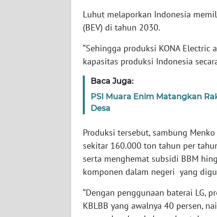
SERAMBI
Luhut melaporkan Indonesia memiliki
(BEV) di tahun 2030.
WN
JAMBI
“Sehingga produksi KONA Electric 
kapasitas produksi Indonesia secara
WN
SULTRA
Baca Juga:
PSI Muara Enim Matangkan Rak
WN
Desa
NTB
Produksi tersebut, sambung Menko 
WN
sekitar 160.000 ton tahun per tahu
SULTENG
serta menghemat subsidi BBM hingg
komponen dalam negeri yang digun
WN
SULBAR
“Dengan penggunaan baterai LG, pr
KBLBB yang awalnya 40 persen, naik
WN