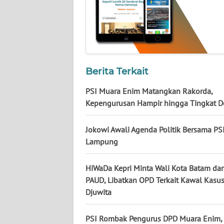
KALTARA
WN
KALSEL
WN
Berita Terkait
KALTIM
PSI Muara Enim Matangkan Rakorda,
WN
Kepengurusan Hampir hingga Tingkat D
SULSEL
Jokowi Awali Agenda Politik Bersama PSI
WN
Lampung
GORONTALO
HiWaDa Kepri Minta Wali Kota Batam da
WN
PAUD, Libatkan OPD Terkait Kawal Kasu
SULUT
Djuwita
WN
PSI Rombak Pengurus DPD Muara Enim,
MALUKU