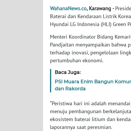
WahanaNews.co
, Karawang -
Presid
WN
Baterai dan Kendaraan Listrik Korea
NTT
Hyundai LG Indonesia (HLI) Green 
Menteri Koordinator Bidang Kemari
WN
KEPRI
Pandjaitan menyampaikan bahwa p
terhadap inovasi, pengelolaan ling
WN
pertumbuhan ekonomi.
PAPUA
Baca Juga:
WN
PSI Muara Enim Bangun Komunik
PAPUA
dan Rakorda
BARAT
“Peristiwa hari ini adalah menanda
WN
menuju pembangunan berkelanjuta
RIAU
ekosistem baterai litium dan kenda
laporannya saat peresmian.
WN