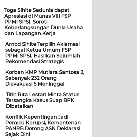
Toga Sihite Sedunia dapat
Apresiasi di Munas VIII FSP
PPMI SPSI, Soroti
Keberlangsungan Dunia Usaha
dan Lapangan Kerja
Arnod Sihite Terpilih Aklamasi
sebagai Ketua Umum FSP
2
PPMI SPSI, Hasilkan Sejumlah
Rekomendasi Strategis
Korban KMP Mutiara Santosa 2,
3
Sebanyak 232 Orang
Dievakuasi 5 Meninggal
Titin Rita Lestari Minta Status
4
Tersangka Kasus Suap BPK
Dibatalkan
Konflik Kepentingan Jadi
Pemicu Korupsi, Kementerian
5
PANRB Dorong ASN Deklarasi
Sejak Dini