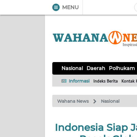
MENU
WAHANA
Tutup
TV
NASIONAL
DAERAH
POLHUKAM
KRIMINAL
EKUIN
SAINS-
KESEHATAN
INTERNASIONAL
Nasional
Daerah
Polhukam
TEKNO
Informasi
Indeks Berita
Kontak 
SERBA-
PENDIDIKAN
OLAHRAGA
OPINI
SERBI
Wahana News
Nasional
EDITORIAL
Indonesia Siap 
Informasi