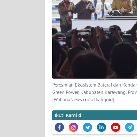
KARIR
DISCLAIMER
Wahana
News
Regional
WN
SUMUT
WN
Peresmian Ekosistem Baterai dan Kendara
JAKARTA
Green Power, Kabupaten Karawang, Provi
[WahanaNews.co/setkabgoid]
WN
JABAR
Ikuti Kami di:
WN
BANTEN