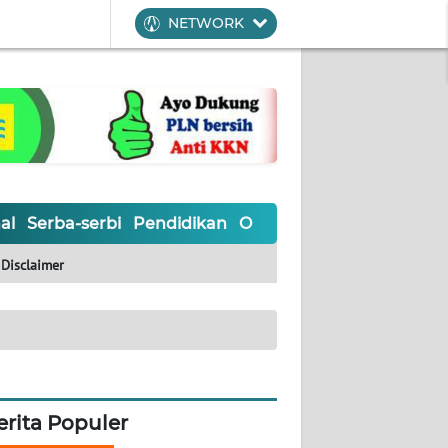
NETWORK
al
Serba-serbi
Pendidikan
Olahraga
Opini
Editoria
Disclaimer
erita Populer