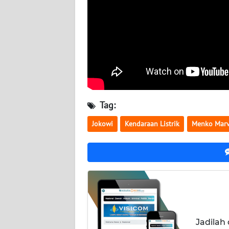
NUSANTARA
WN
JOGJA
WN
JATIM
Tag:
WN
BALI
Jokowi
Kendaraan Listrik
Menko Mar
WN
KALBAR
WN
KALTENG
WN
Jadilah