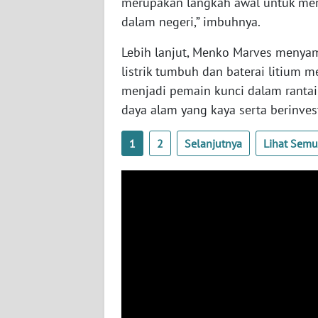
merupakan langkah awal untuk mend
BABEL
dalam negeri,” imbuhnya.
WN
Lebih lanjut, Menko Marves menya
SUMBAR
listrik tumbuh dan baterai litium me
menjadi pemain kunci dalam ranta
WN
daya alam yang kaya serta berinves
SUMSEL
1
2
Selanjutnya
Lihat Sem
WN
BENGKULU
WN
LAMPUNG
WN
JATENG
WN