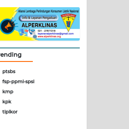
rending
ptsbs
fsp-ppmi-spsi
kmp
kpk
tipikor