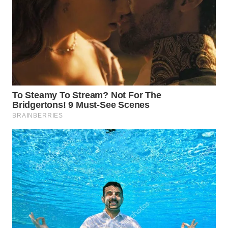
WN
KALTARA
WN
KALSEL
WN
KALTIM
WN
SULSEL
WN
GORONTALO
WN
SULUT