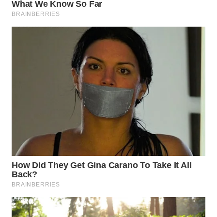
WN
TAPANULI
SELATAN
WN
TANJUNG
LESUNG
WN
KARO
WN
SIMALUNGUN
WN
LABUHANBATU
WN