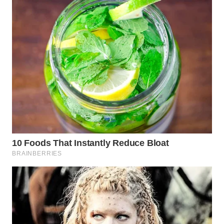
WN
PRIANGAN
TIMUR
WN
SEMARANG
WN
SOLO
WN
BOROBUDUR
WN
MADURA
WN
SURABAYA