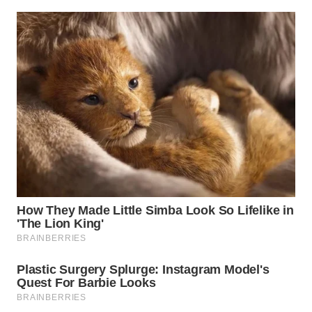
WN
INDRAMAYU
WN
KUNINGAN
WN
MAJALENGKA
WN
SUBANG
WN
SUKABUMI
WN
PURWAKARTA