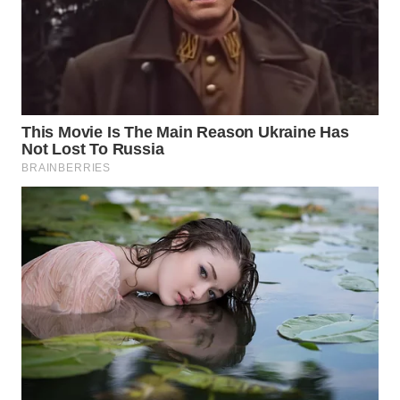
WN
BOGOR
WN
DEPOK
WN
TAPANULI
UTARA
WN
SAMOSIR
WN
PADANG
LAWAS