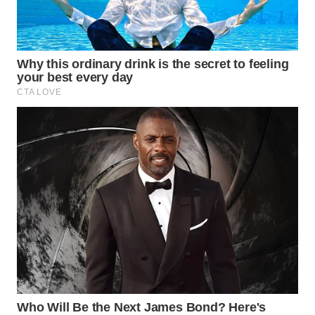
WN
MALUKU
WN
MALUT
WN
DAIRI
WN
DANAU
TOBA
WN
NIAS
WN
LANGKAT