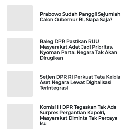
WAHANA
DESA
Prabowo Sudah Panggil Sejumlah
WISATA
Calon Gubernur BI, Siapa Saja?
LAPAK
WAHANA
Baleg DPR Pastikan RUU
Masyarakat Adat Jadi Prioritas,
Nyoman Parta: Negara Tak Akan
Wahana
Dirugikan
Network
KONSUMEN
Setjen DPR RI Perkuat Tata Kelola
LISTRIK
Aset Negara Lewat Digitalisasi
Terintegrasi
MASYARAKAT
KELISTRIKAN
Komisi III DPR Tegaskan Tak Ada
Surpres Pergantian Kapolri,
WALINKI
Masyarakat Diminta Tak Percaya
Isu
ID