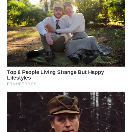
TAPANULI
TENGAH
WN DELI
SERDANG
WN
TEBING
TINGGI
WN
PAKPAK
WN
KARAWANG
WN
BEKASI