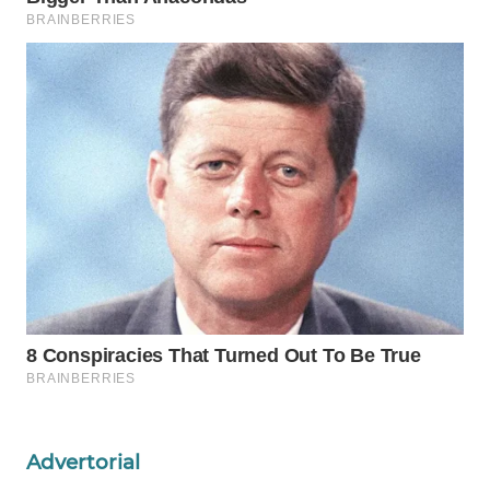
WAHANA
LISTRIK
WAHANA
TRAVEL
WAHANA
TV
WAHANANEWS
ID
WAHANANEWS
CO ID
WAHANANEWS
Advertorial
NET