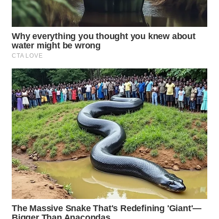
Wahana
Media
Group
WAHANA
NEWS
WAHANA
TANI
WAHANA
ADVOKAT
WAHANA
INFRASTRUKTUR
WAHANA
KONSUMEN