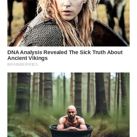
WN
NATUNA
WN
BINTAN
WN
MANDALIKA
WN
LIKUPANG
WN
LABUANBAJO
WN
BORNEO