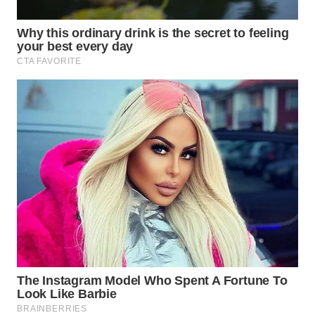
WN
SUMEDANG
WN
CIANJUR
WN
KEPULAUAN
SERIBU
WN
TANGERANG
WN
BINJAI
WN
CIREBON