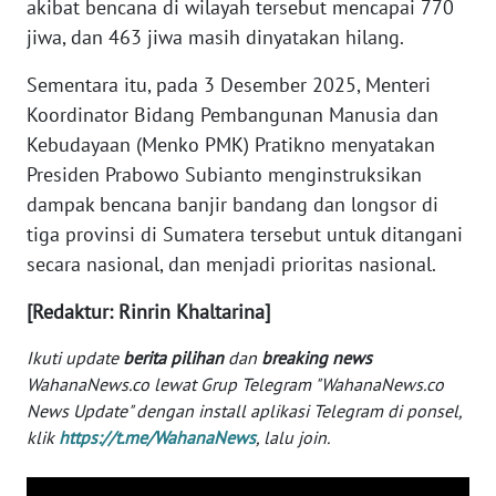
akibat bencana di wilayah tersebut mencapai 770
WN
jiwa, dan 463 jiwa masih dinyatakan hilang.
BANTEN
Sementara itu, pada 3 Desember 2025, Menteri
WN
Koordinator Bidang Pembangunan Manusia dan
NTT
Kebudayaan (Menko PMK) Pratikno menyatakan
Presiden Prabowo Subianto menginstruksikan
WN
dampak bencana banjir bandang dan longsor di
KEPRI
tiga provinsi di Sumatera tersebut untuk ditangani
secara nasional, dan menjadi prioritas nasional.
WN
PAPUA
[Redaktur: Rinrin Khaltarina]
WN
Ikuti update
berita pilihan
dan
breaking news
PAPUA
WahanaNews.co lewat Grup Telegram "WahanaNews.co
BARAT
News Update" dengan install aplikasi Telegram di ponsel,
klik
https://t.me/WahanaNews
, lalu join.
WN
RIAU