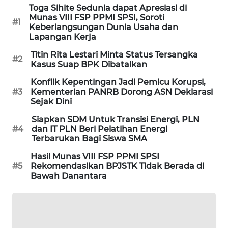
Toga Sihite Sedunia dapat Apresiasi di
PORTAL
Munas VIII FSP PPMI SPSI, Soroti
KONSUMEN
#1
Keberlangsungan Dunia Usaha dan
Lapangan Kerja
FORWAMKI
Titin Rita Lestari Minta Status Tersangka
#2
Kasus Suap BPK Dibatalkan
ALPERKLINAS
Konflik Kepentingan Jadi Pemicu Korupsi,
#3
Kementerian PANRB Dorong ASN Deklarasi
Sejak Dini
FORJASIDA
Siapkan SDM Untuk Transisi Energi, PLN
#4
dan IT PLN Beri Pelatihan Energi
TAMBANG
Terbarukan Bagi Siswa SMA
NEWS
Hasil Munas VIII FSP PPMI SPSI
#5
Rekomendasikan BPJSTK Tidak Berada di
SITUNGIR
Bawah Danantara
NEWS
SIDIKALANG
NEWS