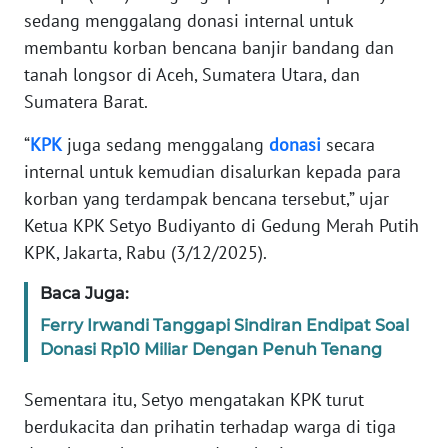
Informasi
sedang menggalang donasi internal untuk
membantu korban bencana banjir bandang dan
INDEKS
tanah longsor di Aceh, Sumatera Utara, dan
BERITA
Sumatera Barat.
KONTAK
“
KPK
juga sedang menggalang
donasi
secara
KAMI
internal untuk kemudian disalurkan kepada para
korban yang terdampak bencana tersebut,” ujar
INFO
IKLAN
Ketua KPK Setyo Budiyanto di Gedung Merah Putih
KPK, Jakarta, Rabu (3/12/2025).
TENTANG
Baca Juga:
KAMI
Ferry Irwandi Tanggapi Sindiran Endipat Soal
PEDOMAN
Donasi Rp10 Miliar Dengan Penuh Tenang
MEDIA
SIBER
Sementara itu, Setyo mengatakan KPK turut
berdukacita dan prihatin terhadap warga di tiga
REDAKSI