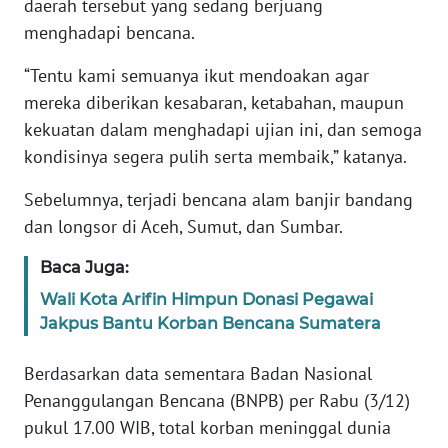
daerah tersebut yang sedang berjuang
menghadapi bencana.
KARIR
“Tentu kami semuanya ikut mendoakan agar
mereka diberikan kesabaran, ketabahan, maupun
DISCLAIMER
kekuatan dalam menghadapi ujian ini, dan semoga
Wahana
kondisinya segera pulih serta membaik,” katanya.
News
Regional
Sebelumnya, terjadi bencana alam banjir bandang
dan longsor di Aceh, Sumut, dan Sumbar.
WN
SUMUT
Baca Juga:
Wali Kota Arifin Himpun Donasi Pegawai
WN
Jakpus Bantu Korban Bencana Sumatera
JAKARTA
Berdasarkan data sementara Badan Nasional
WN
Penanggulangan Bencana (BNPB) per Rabu (3/12)
JABAR
pukul 17.00 WIB, total korban meninggal dunia