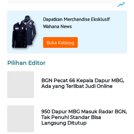
WAHANA
SPORT
Dapatkan Merchandise Eksklusif
Wahana News
WAHANA
UMKM
Buka Katalog
WAHANA
SELEB
Pilihan Editor
WAHANA
PERSONA
BGN Pecat 66 Kepala Dapur MBG,
Ada yang Terlibat Judi Online
WAHANA
OTOMOTIF
950 Dapur MBG Masuk Radar BGN,
Tak Penuhi Standar Bisa
WAHANA
Langsung Ditutup
HEALTH