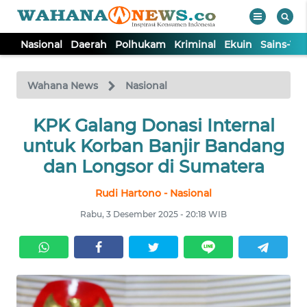
Nasional
Daerah
Polhukam
Kriminal
Ekuin
Sains-Te
WAHANA
Tutup
TV
Wahana News
Nasional
NASIONAL
KPK Galang Donasi Internal
untuk Korban Banjir Bandang
DAERAH
dan Longsor di Sumatera
Rudi Hartono - Nasional
POLHUKAM
Rabu, 3 Desember 2025 - 20:18 WIB
KRIMINAL
EKUIN