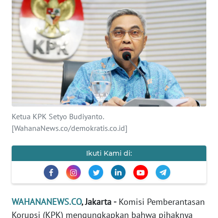
SAINS-TEKNO
KESEHATAN
INTERNASIONAL
SERBA-SERBI
PENDIDIKAN
Ketua KPK Setyo Budiyanto.
[WahanaNews.co/demokratis.co.id]
OLAHRAGA
Ikuti Kami di:
OPINI
EDITORIAL
WAHANANEWS.CO
, Jakarta -
Komisi Pemberantasan
Korupsi (KPK) mengungkapkan bahwa pihaknya