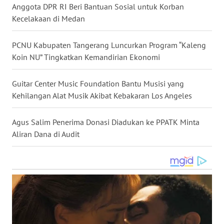
Anggota DPR RI Beri Bantuan Sosial untuk Korban
WN
Kecelakaan di Medan
NUSANTARA
PCNU Kabupaten Tangerang Luncurkan Program “Kaleng
WN
Koin NU” Tingkatkan Kemandirian Ekonomi
JOGJA
Guitar Center Music Foundation Bantu Musisi yang
WN
Kehilangan Alat Musik Akibat Kebakaran Los Angeles
JATIM
Agus Salim Penerima Donasi Diadukan ke PPATK Minta
WN
Aliran Dana di Audit
BALI
WN
KALBAR
WN
KALTENG