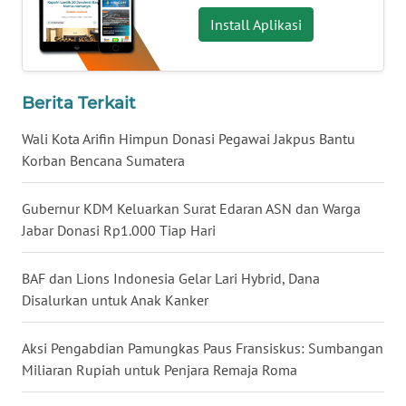
Install Aplikasi
WN
BABEL
WN
Berita Terkait
SUMBAR
Wali Kota Arifin Himpun Donasi Pegawai Jakpus Bantu
Korban Bencana Sumatera
WN
SUMSEL
Gubernur KDM Keluarkan Surat Edaran ASN dan Warga
WN
Jabar Donasi Rp1.000 Tiap Hari
BENGKULU
BAF dan Lions Indonesia Gelar Lari Hybrid, Dana
WN
Disalurkan untuk Anak Kanker
LAMPUNG
Aksi Pengabdian Pamungkas Paus Fransiskus: Sumbangan
WN
Miliaran Rupiah untuk Penjara Remaja Roma
JATENG