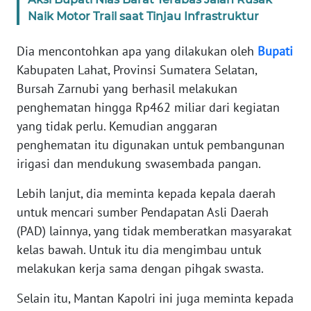
WN
Naik Motor Trail saat Tinjau Infrastruktur
BANTEN
Dia mencontohkan apa yang dilakukan oleh
Bupati
WN
Kabupaten Lahat, Provinsi Sumatera Selatan,
NTT
Bursah Zarnubi yang berhasil melakukan
penghematan hingga Rp462 miliar dari kegiatan
WN
yang tidak perlu. Kemudian anggaran
KEPRI
penghematan itu digunakan untuk pembangunan
irigasi dan mendukung swasembada pangan.
WN
PAPUA
Lebih lanjut, dia meminta kepada kepala daerah
untuk mencari sumber Pendapatan Asli Daerah
WN
(PAD) lainnya, yang tidak memberatkan masyarakat
PAPUA
BARAT
kelas bawah. Untuk itu dia mengimbau untuk
melakukan kerja sama dengan pihgak swasta.
WN
Selain itu, Mantan Kapolri ini juga meminta kepada
RIAU