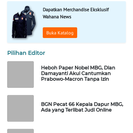
WAHANA
Dapatkan Merchandise Eksklusif
SPORT
Wahana News
WAHANA
Buka Katalog
UMKM
WAHANA
Pilihan Editor
SELEB
Heboh Paper Nobel MBG, Dian
Damayanti Akui Cantumkan
WAHANA
Prabowo-Macron Tanpa Izin
PERSONA
WAHANA
OTOMOTIF
BGN Pecat 66 Kepala Dapur MBG,
Ada yang Terlibat Judi Online
WAHANA
HEALTH