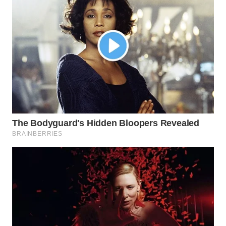
Wahana
Media
Group
WAHANA
NEWS
WAHANA
TANI
WAHANA
ADVOKAT
WAHANA
INFRASTRUKTUR
WAHANA
KONSUMEN