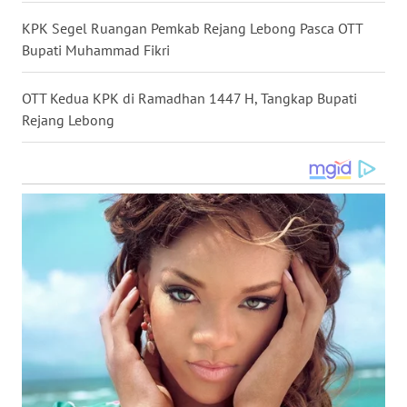
WN
KPK Segel Ruangan Pemkab Rejang Lebong Pasca OTT
KALTARA
Bupati Muhammad Fikri
WN
OTT Kedua KPK di Ramadhan 1447 H, Tangkap Bupati
KALSEL
Rejang Lebong
WN
KALTIM
WN
SULSEL
WN
GORONTALO
WN
SULUT