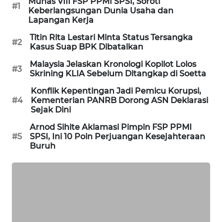
Munas VIII FSP PPMI SPSI, Soroti
#1
PORTAL
Keberlangsungan Dunia Usaha dan
Lapangan Kerja
KONSUMEN
Titin Rita Lestari Minta Status Tersangka
#2
FORWAMKI
Kasus Suap BPK Dibatalkan
Malaysia Jelaskan Kronologi Kopilot Lolos
#3
ALPERKLINAS
Skrining KLIA Sebelum Ditangkap di Soetta
Konflik Kepentingan Jadi Pemicu Korupsi,
FORJASIDA
#4
Kementerian PANRB Dorong ASN Deklarasi
Sejak Dini
TAMBANG
Arnod Sihite Aklamasi Pimpin FSP PPMI
NEWS
#5
SPSI, Ini 10 Poin Perjuangan Kesejahteraan
Buruh
SITUNGIR
NEWS
SIDIKALANG
NEWS