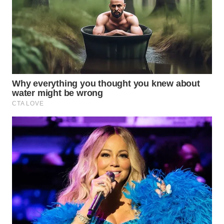
TAPANULI
TENGAH
WN DELI
SERDANG
WN
TEBING
TINGGI
WN
PAKPAK
WN
KARAWANG
WN
BEKASI