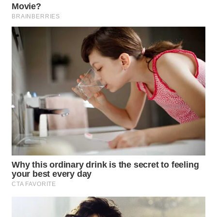
WN
NATUNA
WN
BINTAN
WN
MANDALIKA
WN
LIKUPANG
WN
LABUANBAJO
WN
BORNEO