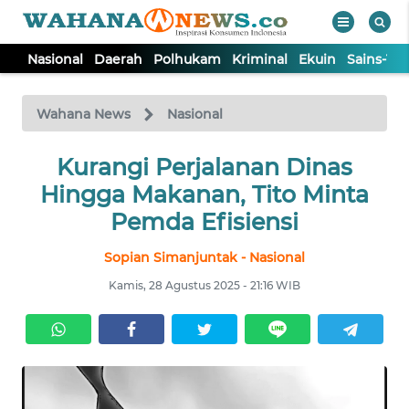
Nasional
Daerah
Polhukam
Kriminal
Ekuin
Sains-Te
WAHANA
Tutup
TV
Wahana News
Nasional
NASIONAL
Kurangi Perjalanan Dinas
Hingga Makanan, Tito Minta
DAERAH
Pemda Efisiensi
Sopian Simanjuntak - Nasional
POLHUKAM
Kamis, 28 Agustus 2025 - 21:16 WIB
KRIMINAL
EKUIN