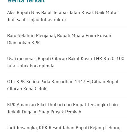
Berita Terkait
WN
Aksi Bupati Nias Barat Terabas Jalan Rusak Naik Motor
NUSANTARA
Trail saat Tinjau Infrastruktur
WN
Baru Setahun Menjabat, Bupati Muara Enim Edison
JOGJA
Diamankan KPK
WN
Usai memeras, Bupati Cilacap Bakal Kasih THR Rp20-100
JATIM
Juta Untuk Forkopimda
WN
BALI
OTT KPK Ketiga Pada Ramadhan 1447 H, Giliran Bupati
Cilacap Kena Ciduk
WN
KALBAR
KPK Amankan Fikri Thobari dan Empat Tersangka Lain
Terkait Dugaan Suap Proyek Pemkab
WN
KALTENG
Jadi Tersangka, KPK Resmi Tahan Bupati Rejang Lebong