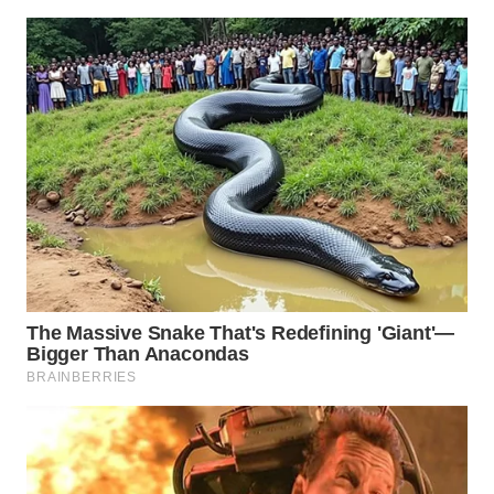
WN
SUMEDANG
WN
CIANJUR
WN
KEPULAUAN
SERIBU
WN
TANGERANG
WN
BINJAI
WN
CIREBON