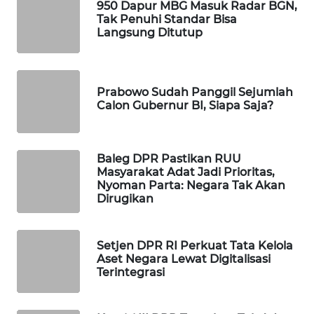
950 Dapur MBG Masuk Radar BGN,
WAHANA
Tak Penuhi Standar Bisa
DESA
Langsung Ditutup
WISATA
LAPAK
Prabowo Sudah Panggil Sejumlah
WAHANA
Calon Gubernur BI, Siapa Saja?
Wahana
Network
Baleg DPR Pastikan RUU
Masyarakat Adat Jadi Prioritas,
KONSUMEN
Nyoman Parta: Negara Tak Akan
LISTRIK
Dirugikan
MASYARAKAT
Setjen DPR RI Perkuat Tata Kelola
KELISTRIKAN
Aset Negara Lewat Digitalisasi
Terintegrasi
WALINKI
ID