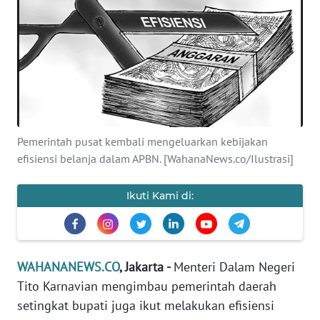
SAINS-TEKNO
KESEHATAN
INTERNASIONAL
SERBA-SERBI
Pemerintah pusat kembali mengeluarkan kebijakan
efisiensi belanja dalam APBN. [WahanaNews.co/Ilustrasi]
PENDIDIKAN
Ikuti Kami di:
OLAHRAGA
OPINI
WAHANANEWS.CO
, Jakarta -
Menteri Dalam Negeri
Tito Karnavian mengimbau pemerintah daerah
EDITORIAL
setingkat bupati juga ikut melakukan efisiensi