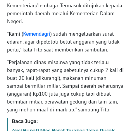
Kementerian/Lembaga. Termasuk ditujukan kepada
pemerintah daerah melalui Kementerian Dalam
KARIR
Negeri.
DISCLAIMER
"Kami (
Kemendagri
) sudah mengeluarkan surat
edaran, agar dipelototi betul anggaran yang tidak
Wahana
perlu," kata Tito saat memberikan sambutan.
News
Regional
"Perjalanan dinas misalnya yang tidak terlalu
banyak, rapat-rapat yang sebetulnya cukup 2 kali di
WN
SUMUT
buat 20 kali (dikurangi), makanan minuman
sampai bermiliar-miliar. Sampai daerah seharusnya
WN
(anggaran) Rp100 juta juga cukup tapi dibuat
JAKARTA
bermiliar-miliar, perawatan gedung dan lain-lain,
yang mohon maaf di-mark up," sambung Tito.
WN
JABAR
Baca Juga:
Aksi Bupati Nias Barat Terabas Jalan Rusak