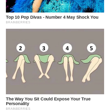
WN
BOGOR
WN
DEPOK
WN
TAPANULI
UTARA
WN
SAMOSIR
WN
PADANG
LAWAS