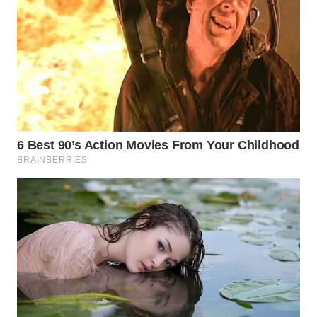
WN
INDRAMAYU
WN
KUNINGAN
WN
MAJALENGKA
WN
SUBANG
WN
SUKABUMI
WN
PURWAKARTA