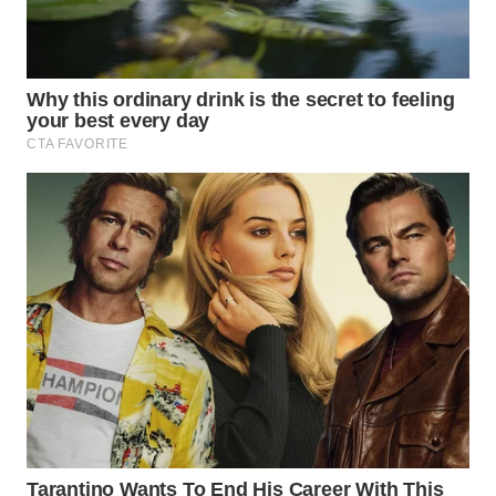
WN
PRIANGAN
TIMUR
WN
SEMARANG
WN
SOLO
WN
BOROBUDUR
WN
MADURA
WN
SURABAYA