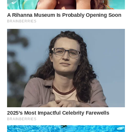
WN
MALUKU
WN
MALUT
WN
DAIRI
WN
DANAU
TOBA
WN
NIAS
WN
LANGKAT