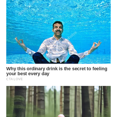
WN
TAPANULI
SELATAN
WN
TANJUNG
LESUNG
WN
KARO
WN
SIMALUNGUN
WN
LABUHANBATU
WN