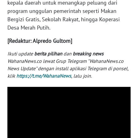
kepala daerah untuk menangkap peluang dari
program unggulan pemerintah seperti Makan
WN
SERAMBI
Bergizi Gratis, Sekolah Rakyat, hingga Koperasi
Desa Merah Putih.
WN
JAMBI
[Redaktur: Alpredo Gultom]
Ikuti update
berita pilihan
dan
breaking news
WN
WahanaNews.co lewat Grup Telegram "WahanaNews.co
SULTRA
News Update" dengan install aplikasi Telegram di ponsel,
klik
https://t.me/WahanaNews
, lalu join.
WN
NTB
WN
SULTENG
WN
SULBAR