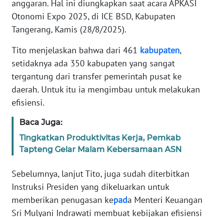
anggaran. Hal ini diungkapkan saat acara APKASI
Informasi
Otonomi Expo 2025, di ICE BSD, Kabupaten
INDEKS
Tangerang, Kamis (28/8/2025).
BERITA
Tito menjelaskan bahwa dari 461
kabupaten
,
KONTAK
setidaknya ada 350 kabupaten yang sangat
KAMI
tergantung dari transfer pemerintah pusat ke
daerah. Untuk itu ia mengimbau untuk melakukan
INFO
efisiensi.
IKLAN
Baca Juga:
TENTANG
Tingkatkan Produktivitas Kerja, Pemkab
KAMI
Tapteng Gelar Malam Kebersamaan ASN
PEDOMAN
Sebelumnya, lanjut Tito, juga sudah diterbitkan
MEDIA
Instruksi Presiden yang dikeluarkan untuk
SIBER
memberikan penugasan ke
pad
a Menteri Keuangan
Sri Mulyani Indrawati membuat kebijakan efisiensi
REDAKSI