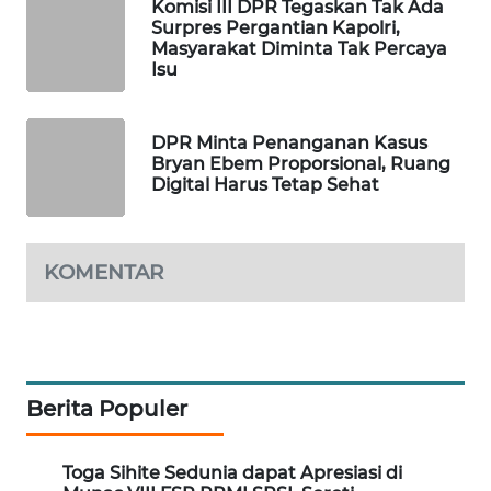
Komisi III DPR Tegaskan Tak Ada
Surpres Pergantian Kapolri,
MAWAKA
Masyarakat Diminta Tak Percaya
ID
Isu
MARTABAT
NET
DPR Minta Penanganan Kasus
Bryan Ebem Proporsional, Ruang
Digital Harus Tetap Sehat
PLN
WATCH
KOMENTAR
MKLI
LPKKI
LKKI
Berita Populer
KOPEKLIN
Toga Sihite Sedunia dapat Apresiasi di