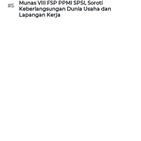
Munas VIII FSP PPMI SPSI, Soroti
#5
Keberlangsungan Dunia Usaha dan
WN
Lapangan Kerja
BABEL
WN
SUMBAR
WN
SUMSEL
WN
BENGKULU
WN
LAMPUNG
WN
JATENG