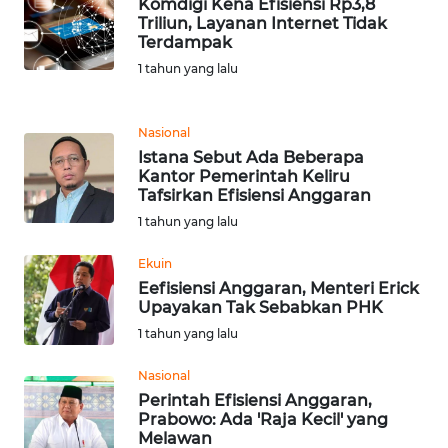
Komdigi Kena Efisiensi Rp3,8
Triliun, Layanan Internet Tidak
Terdampak
KARIR
1 tahun yang lalu
DISCLAIMER
Nasional
Wahana
Istana Sebut Ada Beberapa
News
Kantor Pemerintah Keliru
Regional
Tafsirkan Efisiensi Anggaran
1 tahun yang lalu
WN
SUMUT
Ekuin
Eefisiensi Anggaran, Menteri Erick
Upayakan Tak Sebabkan PHK
WN
1 tahun yang lalu
JAKARTA
Nasional
WN
Perintah Efisiensi Anggaran,
JABAR
Prabowo: Ada 'Raja Kecil' yang
Melawan