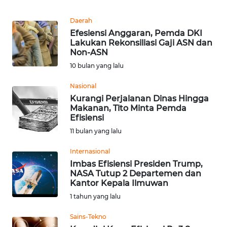
Informasi
Daerah
INDEKS
Efesiensi Anggaran, Pemda DKI
BERITA
Lakukan Rekonsiliasi Gaji ASN dan
Non-ASN
KONTAK
10 bulan yang lalu
KAMI
Nasional
Kurangi Perjalanan Dinas Hingga
INFO
Makanan, Tito Minta Pemda
IKLAN
Efisiensi
11 bulan yang lalu
TENTANG
KAMI
Internasional
Imbas Efisiensi Presiden Trump,
NASA Tutup 2 Departemen dan
PEDOMAN
Kantor Kepala Ilmuwan
MEDIA
1 tahun yang lalu
SIBER
Sains-Tekno
REDAKSI