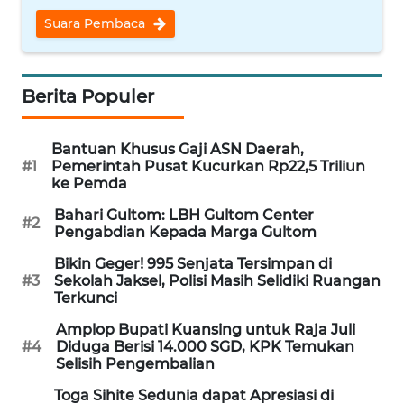
Suara Pembaca
WN
SERAMBI
Berita Populer
WN
JAMBI
Bantuan Khusus Gaji ASN Daerah,
WN
#1
Pemerintah Pusat Kucurkan Rp22,5 Triliun
SULTRA
ke Pemda
Bahari Gultom: LBH Gultom Center
#2
WN
Pengabdian Kepada Marga Gultom
NTB
Bikin Geger! 995 Senjata Tersimpan di
#3
Sekolah Jaksel, Polisi Masih Selidiki Ruangan
WN
Terkunci
SULTENG
Amplop Bupati Kuansing untuk Raja Juli
#4
Diduga Berisi 14.000 SGD, KPK Temukan
Selisih Pengembalian
WN
SULBAR
Toga Sihite Sedunia dapat Apresiasi di