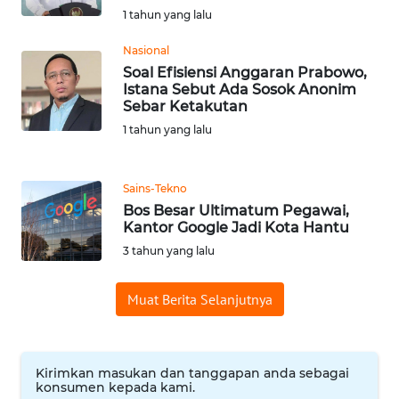
WN
1 tahun yang lalu
BANTEN
Nasional
Soal Efisiensi Anggaran Prabowo,
WN
Istana Sebut Ada Sosok Anonim
NTT
Sebar Ketakutan
1 tahun yang lalu
WN
KEPRI
Sains-Tekno
Bos Besar Ultimatum Pegawai,
WN
Kantor Google Jadi Kota Hantu
PAPUA
3 tahun yang lalu
WN
PAPUA
Muat Berita Selanjutnya
BARAT
WN
Kirimkan masukan dan tanggapan anda sebagai
RIAU
konsumen kepada kami.