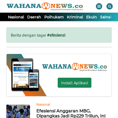
Nasional
Daerah
Polhukam
Kriminal
Ekuin
Sains-Te
WAHANA
Tutup
TV
Berita dengan tagar
#efesiensi
NASIONAL
DAERAH
POLHUKAM
Install Aplikasi
KRIMINAL
Nasional
EKUIN
Efesiensi Anggaran MBG,
Dipangkas Jadi Rp229 Triliun, Ini