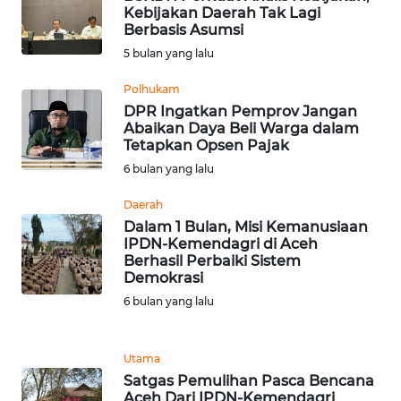
Kebijakan Daerah Tak Lagi
Berbasis Asumsi
WN
SERAMBI
5 bulan yang lalu
Polhukam
WN
DPR Ingatkan Pemprov Jangan
JAMBI
Abaikan Daya Beli Warga dalam
Tetapkan Opsen Pajak
WN
6 bulan yang lalu
SULTRA
Daerah
Dalam 1 Bulan, Misi Kemanusiaan
WN
IPDN-Kemendagri di Aceh
NTB
Berhasil Perbaiki Sistem
Demokrasi
WN
6 bulan yang lalu
SULTENG
Utama
WN
SULBAR
Satgas Pemulihan Pasca Bencana
Aceh Dari IPDN-Kemendagri