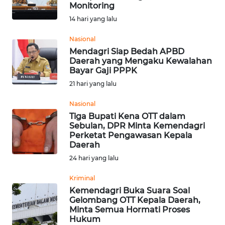
SAINS-TEKNO
Monitoring
14 hari yang lalu
KESEHATAN
Nasional
Mendagri Siap Bedah APBD
Daerah yang Mengaku Kewalahan
INTERNASIONAL
Bayar Gaji PPPK
21 hari yang lalu
SERBA-SERBI
Nasional
Tiga Bupati Kena OTT dalam
PENDIDIKAN
Sebulan, DPR Minta Kemendagri
Perketat Pengawasan Kepala
Daerah
OLAHRAGA
24 hari yang lalu
OPINI
Kriminal
Kemendagri Buka Suara Soal
Gelombang OTT Kepala Daerah,
EDITORIAL
Minta Semua Hormati Proses
Hukum