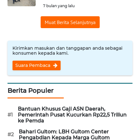
7 bulan yang lalu
WN
NUSANTARA
Muat Berita Selanjutnya
WN
JOGJA
Kirimkan masukan dan tanggapan anda sebagai
konsumen kepada kami.
WN
JATIM
Suara Pembaca
WN
BALI
Berita Populer
WN
KALBAR
Bantuan Khusus Gaji ASN Daerah,
#1
Pemerintah Pusat Kucurkan Rp22,5 Triliun
ke Pemda
WN
KALTENG
Bahari Gultom: LBH Gultom Center
#2
Pengabdian Kepada Marga Gultom