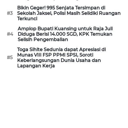
WN
Bikin Geger! 995 Senjata Tersimpan di
KALTARA
#3
Sekolah Jaksel, Polisi Masih Selidiki Ruangan
Terkunci
WN
Amplop Bupati Kuansing untuk Raja Juli
KALSEL
#4
Diduga Berisi 14.000 SGD, KPK Temukan
Selisih Pengembalian
WN
Toga Sihite Sedunia dapat Apresiasi di
KALTIM
Munas VIII FSP PPMI SPSI, Soroti
#5
Keberlangsungan Dunia Usaha dan
Lapangan Kerja
WN
SULSEL
WN
GORONTALO
WN
SULUT