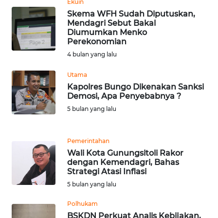
Ekuin
WN
Skema WFH Sudah Diputuskan,
BANTEN
Mendagri Sebut Bakal
Diumumkan Menko
Perekonomian
WN
NTT
4 bulan yang lalu
Utama
WN
Kapolres Bungo Dikenakan Sanksi
KEPRI
Demosi, Apa Penyebabnya ?
5 bulan yang lalu
WN
PAPUA
Pemerintahan
WN
Wali Kota Gunungsitoli Rakor
dengan Kemendagri, Bahas
PAPUA
Strategi Atasi Inflasi
BARAT
5 bulan yang lalu
WN
Polhukam
RIAU
BSKDN Perkuat Analis Kebijakan,