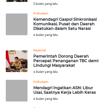
3 bulan yang lalu
KARIR
Polhukam
Kemendagri Gaspol Sinkronisasi
Komunikasi, Pusat dan Daerah
DISCLAIMER
Disatukan dalam Satu Narasi
4 bulan yang lalu
Wahana
News
Regional
Nasional
Pemerintah Dorong Daerah
WN
Percepat Penanganan TBC demi
SUMUT
Lindungi Masyarakat
4 bulan yang lalu
WN
JAKARTA
Polhukam
Mendagri Ingatkan ASN: Libur
Usai, Saatnya Kerja Lebih Keras
WN
4 bulan yang lalu
JABAR