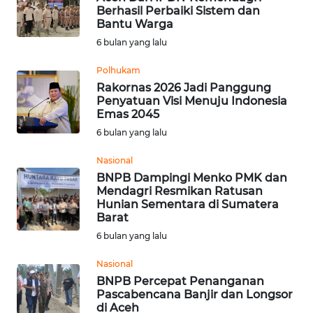
Berhasil Perbaiki Sistem dan
WN
Bantu Warga
BABEL
6 bulan yang lalu
Polhukam
WN
SUMBAR
Rakornas 2026 Jadi Panggung
Penyatuan Visi Menuju Indonesia
Emas 2045
WN
6 bulan yang lalu
SUMSEL
Nasional
WN
BNPB Dampingi Menko PMK dan
BENGKULU
Mendagri Resmikan Ratusan
Hunian Sementara di Sumatera
Barat
WN
6 bulan yang lalu
LAMPUNG
Nasional
WN
BNPB Percepat Penanganan
JATENG
Pascabencana Banjir dan Longsor
di Aceh