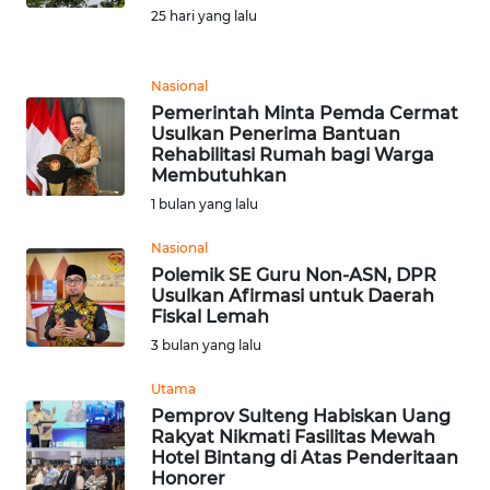
Informasi
25 hari yang lalu
INDEKS
BERITA
Nasional
Pemerintah Minta Pemda Cermat
Usulkan Penerima Bantuan
KONTAK
Rehabilitasi Rumah bagi Warga
KAMI
Membutuhkan
1 bulan yang lalu
INFO
IKLAN
Nasional
Polemik SE Guru Non-ASN, DPR
Usulkan Afirmasi untuk Daerah
TENTANG
Fiskal Lemah
KAMI
3 bulan yang lalu
PEDOMAN
Utama
MEDIA
Pemprov Sulteng Habiskan Uang
SIBER
Rakyat Nikmati Fasilitas Mewah
Hotel Bintang di Atas Penderitaan
Honorer
REDAKSI