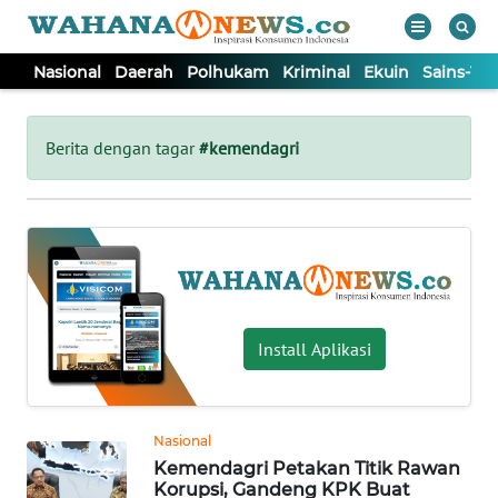
Nasional
Daerah
Polhukam
Kriminal
Ekuin
Sains-Te
WAHANA
Tutup
TV
Berita dengan tagar
#kemendagri
NASIONAL
DAERAH
POLHUKAM
Install Aplikasi
KRIMINAL
Nasional
EKUIN
Kemendagri Petakan Titik Rawan
Korupsi, Gandeng KPK Buat