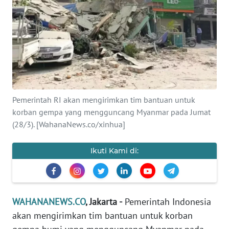
SAINS-TEKNO
KESEHATAN
INTERNASIONAL
SERBA-SERBI
Pemerintah RI akan mengirimkan tim bantuan untuk
korban gempa yang mengguncang Myanmar pada Jumat
PENDIDIKAN
(28/3). [WahanaNews.co/xinhua]
OLAHRAGA
Ikuti Kami di:
OPINI
WAHANANEWS.CO
, Jakarta -
Pemerintah Indonesia
EDITORIAL
akan mengirimkan tim bantuan untuk korban