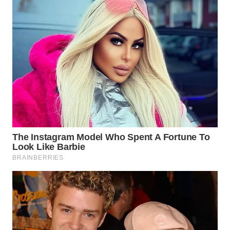
WN
INDRAMAYU
WN
KUNINGAN
WN
MAJALENGKA
WN
SUBANG
WN
SUKABUMI
WN
PURWAKARTA