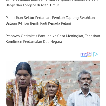
Banjir dan Longsor di Aceh Timur
WN
KALTARA
Pemulihan Sektor Pertanian, Pemkab Tapteng Serahkan
WN
Batuan 94 Ton Benih Padi Kepada Petani
KALSEL
Prabowo Optimistis Bantuan ke Gaza Meningkat, Tegaskan
WN
Komitmen Perdamaian Dua Negara
KALTIM
WN
SULSEL
WN
GORONTALO
WN
SULUT