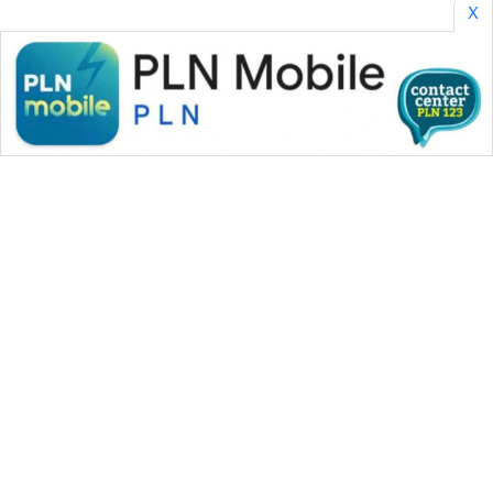
X
WAHANA MEDIA GROUP
|
|
|
WAHANA NEWS co
WAHANA TANI
WAHANA ADVOKAT
|
|
WAHANA INFRASTRUKTUR
WAHANA KONSUMEN