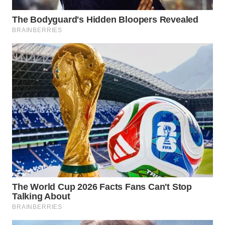
Wahana
Media
Group
WAHANA
NEWS
WAHANA
TANI
WAHANA
ADVOKAT
WAHANA
INFRASTRUKTUR
WAHANA
KONSUMEN