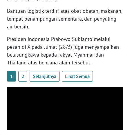
WN
Bantuan logistik terdiri atas obat-obatan, makanan,
SERAMBI
tempat penampungan sementara, dan penyuling
air bersih.
WN
JAMBI
Presiden Indonesia Prabowo Subianto melalui
pesan di X pada Jumat (28/3) juga menyampaikan
WN
belasungkawa kepada rakyat Myanmar dan
SULTRA
Thailand atas bencana alam tersebut.
WN
1
2
Selanjutnya
Lihat Semua
NTB
WN
SULTENG
WN
SULBAR