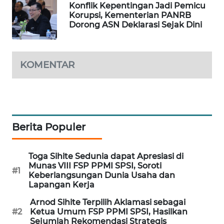
Konflik Kepentingan Jadi Pemicu
PORTAL
Korupsi, Kementerian PANRB
KONSUMEN
Dorong ASN Deklarasi Sejak Dini
FORWAMKI
KOMENTAR
ALPERKLINAS
FORJASIDA
Berita Populer
TAMBANG
NEWS
Toga Sihite Sedunia dapat Apresiasi di
SITUNGIR
Munas VIII FSP PPMI SPSI, Soroti
#1
NEWS
Keberlangsungan Dunia Usaha dan
Lapangan Kerja
SIDIKALANG
Arnod Sihite Terpilih Aklamasi sebagai
NEWS
#2
Ketua Umum FSP PPMI SPSI, Hasilkan
Sejumlah Rekomendasi Strategis