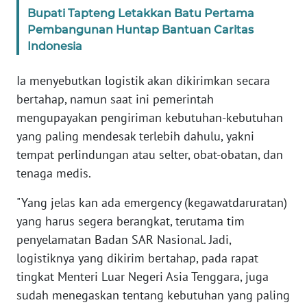
Bupati Tapteng Letakkan Batu Pertama
Pembangunan Huntap Bantuan Caritas
KARIR
Indonesia
DISCLAIMER
Ia menyebutkan logistik akan dikirimkan secara
bertahap, namun saat ini pemerintah
Wahana
mengupayakan pengiriman kebutuhan-kebutuhan
News
Regional
yang paling mendesak terlebih dahulu, yakni
tempat perlindungan atau selter, obat-obatan, dan
WN
tenaga medis.
SUMUT
"Yang jelas kan ada emergency (kegawatdaruratan)
WN
yang harus segera berangkat, terutama tim
JAKARTA
penyelamatan Badan SAR Nasional. Jadi,
logistiknya yang dikirim bertahap, pada rapat
WN
tingkat Menteri Luar Negeri Asia Tenggara, juga
JABAR
sudah menegaskan tentang kebutuhan yang paling