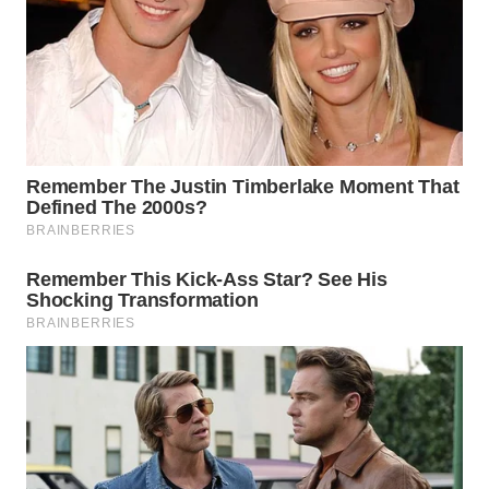
WN
PRIANGAN
TIMUR
WN
SEMARANG
WN
SOLO
WN
BOROBUDUR
WN
MADURA
WN
SURABAYA