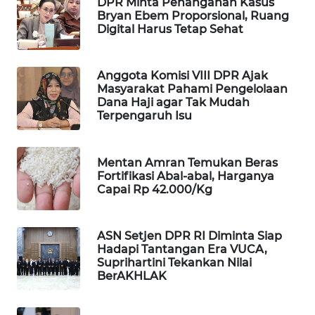
DPR Minta Penanganan Kasus
Bryan Ebem Proporsional, Ruang
MAWAKA
Digital Harus Tetap Sehat
ID
Anggota Komisi VIII DPR Ajak
MARTABAT
Masyarakat Pahami Pengelolaan
NET
Dana Haji agar Tak Mudah
Terpengaruh Isu
PLN
WATCH
Mentan Amran Temukan Beras
Fortifikasi Abal-abal, Harganya
MKLI
Capai Rp 42.000/Kg
LPKKI
ASN Setjen DPR RI Diminta Siap
Hadapi Tantangan Era VUCA,
LKKI
Suprihartini Tekankan Nilai
BerAKHLAK
KOPEKLIN