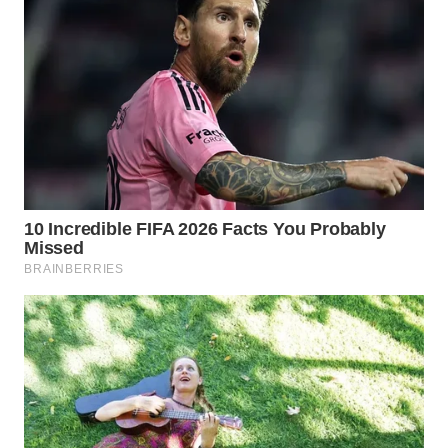
TAPANULI
TENGAH
WN DELI
SERDANG
WN
TEBING
TINGGI
WN
PAKPAK
WN
KARAWANG
WN
BEKASI