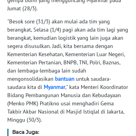
gempa bumi yang mengguncang Myanmar pada
Informasi
Jumat (28/3).
INDEKS
"Besok sore (31/3) akan mulai ada tim yang
BERITA
berangkat, Selasa (1/4) pagi akan ada tim lagi yang
berangkat, kemudian logistik yang lain juga akan
KONTAK
KAMI
segera disusulkan. Jadi, kita bersama dengan
Kementerian Kesehatan, Kementerian Luar Negeri,
INFO
Kementerian Pertanian, BNPB, TNI, Polri, Baznas,
IKLAN
dan lembaga-lembaga lain sudah
mengonsolidasikan
bantuan
untuk saudara-
TENTANG
saudara kita di
Myanmar
," kata Menteri Koordinator
KAMI
Bidang Pembangunan Manusia dan Kebudayaan
(Menko PMK) Pratikno usai menghadiri Gema
PEDOMAN
Takbir Akbar Nasional di Masjid Istiqlal di Jakarta,
MEDIA
SIBER
Minggu (30/3).
Baca Juga:
REDAKSI