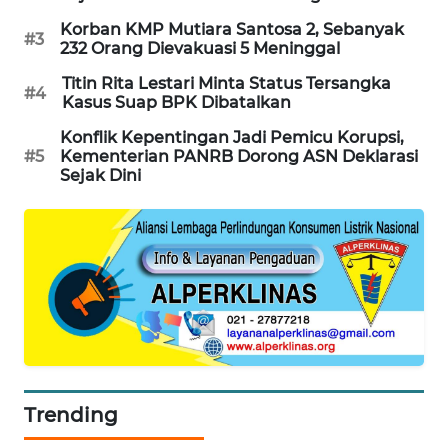
SIBARAGAS
Korban KMP Mutiara Santosa 2, Sebanyak
#3
NEWS
232 Orang Dievakuasi 5 Meninggal
Titin Rita Lestari Minta Status Tersangka
#4
METRO
Kasus Suap BPK Dibatalkan
SIANTAR
Konflik Kepentingan Jadi Pemicu Korupsi,
NEWS
#5
Kementerian PANRB Dorong ASN Deklarasi
Sejak Dini
METRO
MEDAN
NEWS
METRO
JAKARTA
NEWS
KRT
NEWS
Trending