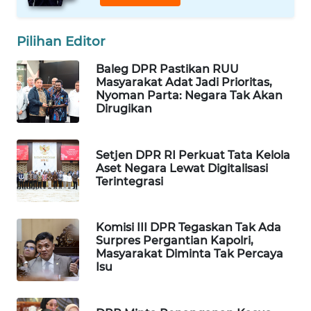
WAHANA
DESA
Pilihan Editor
WISATA
Baleg DPR Pastikan RUU
LAPAK
Masyarakat Adat Jadi Prioritas,
WAHANA
Nyoman Parta: Negara Tak Akan
Dirugikan
Wahana
Network
Setjen DPR RI Perkuat Tata Kelola
Aset Negara Lewat Digitalisasi
KONSUMEN
Terintegrasi
LISTRIK
Komisi III DPR Tegaskan Tak Ada
MASYARAKAT
Surpres Pergantian Kapolri,
KELISTRIKAN
Masyarakat Diminta Tak Percaya
Isu
WALINKI
ID