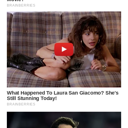
WN
TAPANULI
SELATAN
WN
TANJUNG
LESUNG
WN
KARO
WN
SIMALUNGUN
WN
LABUHANBATU
WN