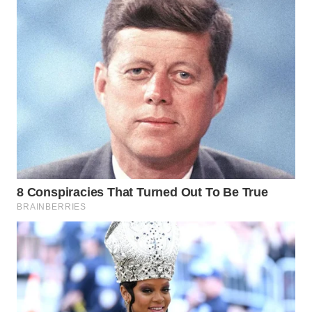
WAHANA
LISTRIK
WAHANA
TRAVEL
WAHANA
TV
WAHANANEWS
ID
WAHANANEWS
CO ID
WAHANANEWS
NET