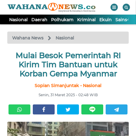
Nasional
Daerah
Polhukam
Kriminal
Ekuin
Sains-Te
WAHANA
Tutup
TV
Wahana News
Nasional
NASIONAL
Mulai Besok Pemerintah RI
Kirim Tim Bantuan untuk
DAERAH
Korban Gempa Myanmar
Sopian Simanjuntak - Nasional
POLHUKAM
Senin, 31 Maret 2025 - 02:48 WIB
KRIMINAL
EKUIN