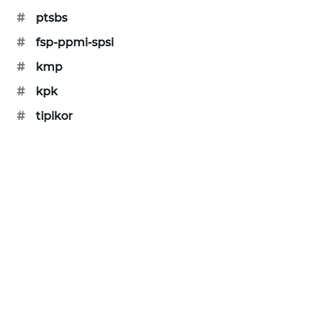
KARING
#
ptsbs
NEWS
#
fsp-ppmi-spsi
JURNAL
#
kmp
MARITIM
#
kpk
HUMBANG
#
tipikor
NEWS
GARONGGANG
NEWS
FISUELRI
ID
ENERGI
NEWS