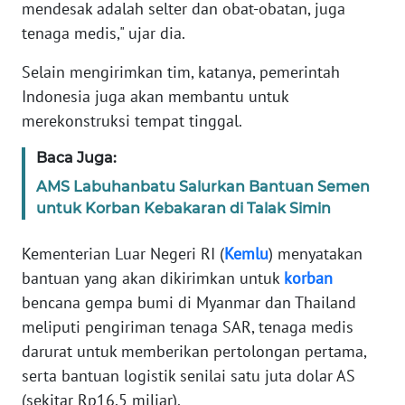
mendesak adalah selter dan obat-obatan, juga
WN
tenaga medis," ujar dia.
BANTEN
Selain mengirimkan tim, katanya, pemerintah
WN
Indonesia juga akan membantu untuk
NTT
merekonstruksi tempat tinggal.
WN
Baca Juga:
KEPRI
AMS Labuhanbatu Salurkan Bantuan Semen
untuk Korban Kebakaran di Talak Simin
WN
PAPUA
Kementerian Luar Negeri RI (
Kemlu
) menyatakan
bantuan yang akan dikirimkan untuk
korban
WN
bencana gempa bumi di Myanmar dan Thailand
PAPUA
BARAT
meliputi pengiriman tenaga SAR, tenaga medis
darurat untuk memberikan pertolongan pertama,
WN
serta bantuan logistik senilai satu juta dolar AS
RIAU
(sekitar Rp16,5 miliar).