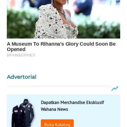
WAHANA
SPORT
WAHANA
UMKM
WAHANA
SELEB
WAHANA
PERSONA
Advertorial
WAHANA
OTOMOTIF
Dapatkan Merchandise Eksklusif
Wahana News
WAHANA
HEALTH
Buka Katalog