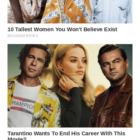
WN
MALUKU
WN
MALUT
WN
DAIRI
WN
DANAU
TOBA
WN
NIAS
WN
LANGKAT