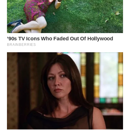
WN
BOGOR
WN
DEPOK
WN
TAPANULI
UTARA
WN
SAMOSIR
WN
PADANG
LAWAS