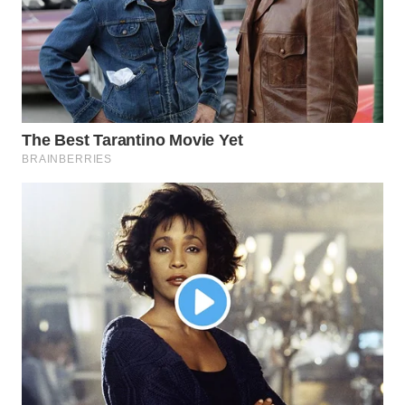
WN
NATUNA
WN
BINTAN
WN
MANDALIKA
WN
LIKUPANG
WN
LABUANBAJO
WN
BORNEO