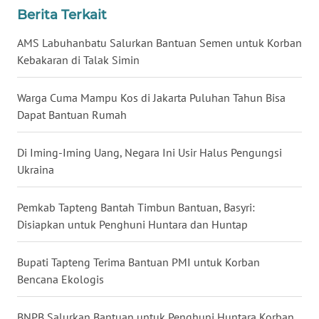
Berita Terkait
WN
NUSANTARA
AMS Labuhanbatu Salurkan Bantuan Semen untuk Korban
Kebakaran di Talak Simin
WN
JOGJA
Warga Cuma Mampu Kos di Jakarta Puluhan Tahun Bisa
Dapat Bantuan Rumah
WN
JATIM
Di Iming-Iming Uang, Negara Ini Usir Halus Pengungsi
Ukraina
WN
BALI
Pemkab Tapteng Bantah Timbun Bantuan, Basyri:
Disiapkan untuk Penghuni Huntara dan Huntap
WN
KALBAR
Bupati Tapteng Terima Bantuan PMI untuk Korban
Bencana Ekologis
WN
KALTENG
BNPB Salurkan Bantuan untuk Penghuni Huntara Korban