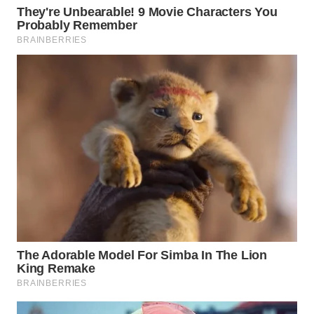
WN
SUMEDANG
WN
CIANJUR
WN
KEPULAUAN
SERIBU
WN
TANGERANG
WN
BINJAI
WN
CIREBON