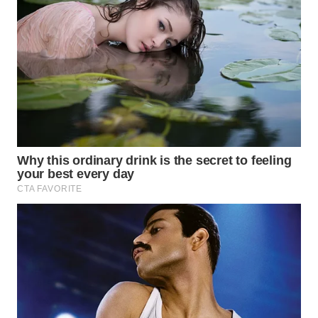
WAHANA
DESA
WISATA
LAPAK
WAHANA
Wahana
Network
KONSUMEN
LISTRIK
MASYARAKAT
KELISTRIKAN
WALINKI
ID