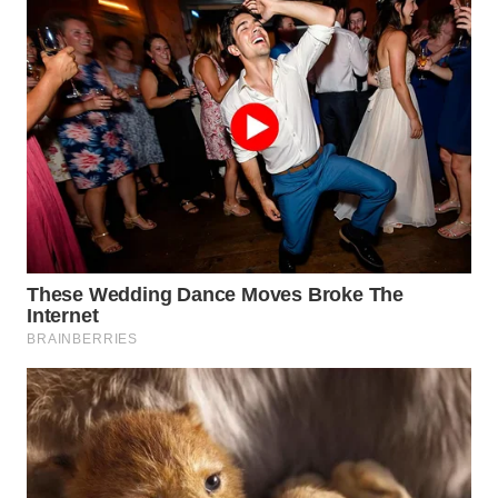
WN
NATUNA
WN
BINTAN
WN
MANDALIKA
WN
LIKUPANG
WN
LABUANBAJO
WN
BORNEO