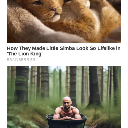
Wahana
Media
Group
WAHANA
NEWS
WAHANA
TANI
WAHANA
ADVOKAT
WAHANA
INFRASTRUKTUR
WAHANA
KONSUMEN