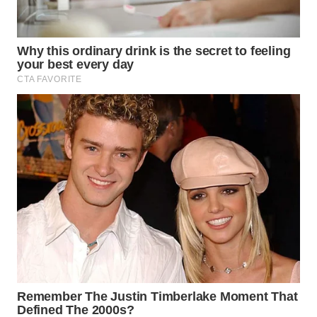
TAPANULI
TENGAH
WN DELI
SERDANG
WN
TEBING
TINGGI
WN
PAKPAK
WN
KARAWANG
WN
BEKASI