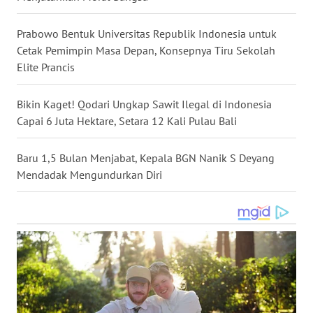
WN
MALUKU
Prabowo Bentuk Universitas Republik Indonesia untuk
Cetak Pemimpin Masa Depan, Konsepnya Tiru Sekolah
WN
Elite Prancis
MALUT
Bikin Kaget! Qodari Ungkap Sawit Ilegal di Indonesia
WN
Capai 6 Juta Hektare, Setara 12 Kali Pulau Bali
DAIRI
Baru 1,5 Bulan Menjabat, Kepala BGN Nanik S Deyang
WN
Mendadak Mengundurkan Diri
DANAU
TOBA
WN
NIAS
WN
LANGKAT