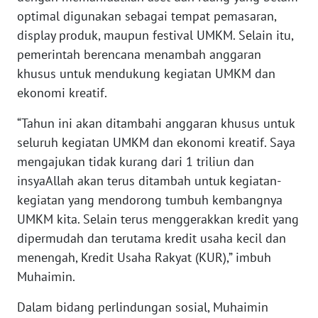
WN
optimal digunakan sebagai tempat pemasaran,
BANTEN
display produk, maupun festival UMKM. Selain itu,
pemerintah berencana menambah anggaran
WN
khusus untuk mendukung kegiatan UMKM dan
NTT
ekonomi kreatif.
WN
“Tahun ini akan ditambahi anggaran khusus untuk
KEPRI
seluruh kegiatan UMKM dan ekonomi kreatif. Saya
mengajukan tidak kurang dari 1 triliun dan
WN
insyaAllah akan terus ditambah untuk kegiatan-
PAPUA
kegiatan yang mendorong tumbuh kembangnya
UMKM kita. Selain terus menggerakkan kredit yang
WN
dipermudah dan terutama kredit usaha kecil dan
PAPUA
BARAT
menengah, Kredit Usaha Rakyat (KUR),” imbuh
Muhaimin.
WN
RIAU
Dalam bidang perlindungan sosial, Muhaimin