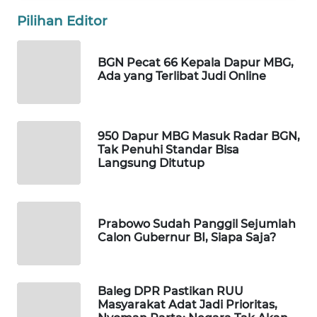
PORTAL
Pilihan Editor
KONSUMEN
BGN Pecat 66 Kepala Dapur MBG,
FORWAMKI
Ada yang Terlibat Judi Online
ALPERKLINAS
950 Dapur MBG Masuk Radar BGN,
FORJASIDA
Tak Penuhi Standar Bisa
Langsung Ditutup
TAMBANG
NEWS
Prabowo Sudah Panggil Sejumlah
SITUNGIR
Calon Gubernur BI, Siapa Saja?
NEWS
SIDIKALANG
Baleg DPR Pastikan RUU
NEWS
Masyarakat Adat Jadi Prioritas,