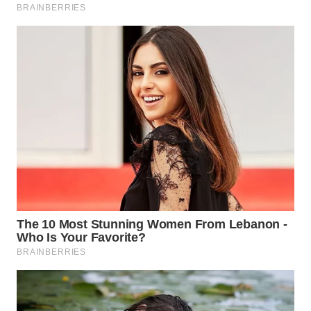
WAHANA
SPORT
WAHANA
UMKM
WAHANA
SELEB
WAHANA
PERSONA
WAHANA
OTOMOTIF
WAHANA
HEALTH