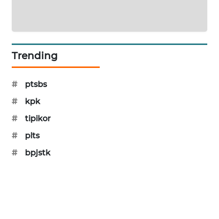
SONYA
ASA
NEWS
Trending
#
ptsbs
#
kpk
#
tipikor
#
plts
#
bpjstk