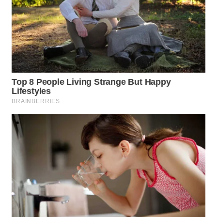
WN
TAPANULI
SELATAN
WN
TANJUNG
LESUNG
WN
KARO
WN
SIMALUNGUN
WN
LABUHANBATU
WN