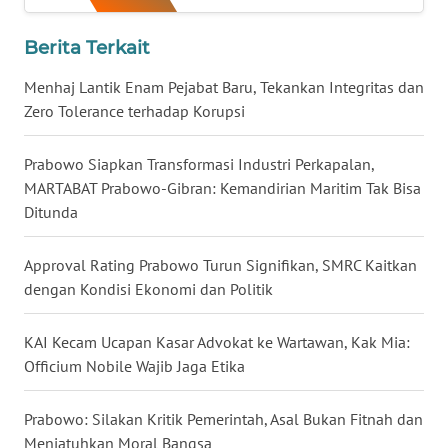
WN
KALTARA
Berita Terkait
Menhaj Lantik Enam Pejabat Baru, Tekankan Integritas dan
WN
Zero Tolerance terhadap Korupsi
KALSEL
Prabowo Siapkan Transformasi Industri Perkapalan,
WN
MARTABAT Prabowo-Gibran: Kemandirian Maritim Tak Bisa
KALTIM
Ditunda
WN
SULSEL
Approval Rating Prabowo Turun Signifikan, SMRC Kaitkan
dengan Kondisi Ekonomi dan Politik
WN
GORONTALO
KAI Kecam Ucapan Kasar Advokat ke Wartawan, Kak Mia:
Officium Nobile Wajib Jaga Etika
WN
SULUT
Prabowo: Silakan Kritik Pemerintah, Asal Bukan Fitnah dan
Menjatuhkan Moral Bangsa