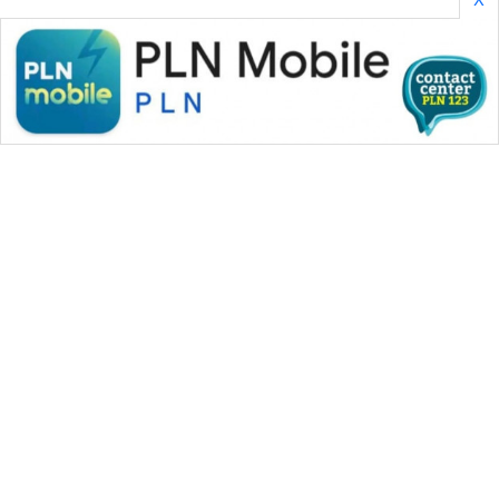
WAHANA MEDIA GROUP
|
|
|
WAHANA NEWS co
WAHANA TANI
WAHANA ADVOKAT
|
|
WAHANA INFRASTRUKTUR
WAHANA KONSUMEN
|
|
|
WAHANA LISTRIK
WAHANA TRAVEL
WAHANA TV