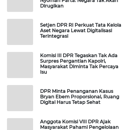
Nyoman Parta: Negara Tak Akan
Dirugikan
SIBARAGAS
NEWS
Setjen DPR RI Perkuat Tata Kelola
METRO
Aset Negara Lewat Digitalisasi
SIANTAR
Terintegrasi
NEWS
Komisi III DPR Tegaskan Tak Ada
METRO
Surpres Pergantian Kapolri,
MEDAN
Masyarakat Diminta Tak Percaya
NEWS
Isu
METRO
JAKARTA
DPR Minta Penanganan Kasus
NEWS
Bryan Ebem Proporsional, Ruang
Digital Harus Tetap Sehat
KRT
NEWS
Anggota Komisi VIII DPR Ajak
Masyarakat Pahami Pengelolaan