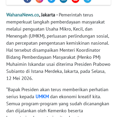
Informasi
INDEKS
WahanaNews.co
, Jakarta -
Pemerintah terus
BERITA
memperkuat langkah pemberdayaan masyarakat
melalui penguatan Usaha Mikro, Kecil, dan
KONTAK
Menengah (UMKM), perluasan perlindungan sosial,
KAMI
dan percepatan pengentasan kemiskinan nasional.
Hal tersebut disampaikan Menteri Koordinator
INFO
Bidang Pemberdayaan Masyarakat (Menko PM)
IKLAN
Muhaimin Iskandar usai diterima Presiden Prabowo
Subianto di Istana Merdeka, Jakarta, pada Selasa,
TENTANG
KAMI
12 Mei 2026.
“Bapak Presiden akan terus memberikan perhatian
PEDOMAN
serius kepada
UMKM
dan ekonomi kreatif kita.
MEDIA
SIBER
Semua program-program yang sudah dicanangkan
dan dijalankan oleh Kemenko beserta
REDAKSI