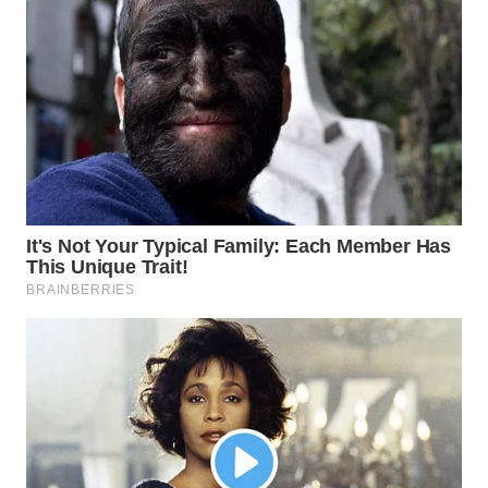
WN
SUMEDANG
WN
CIANJUR
WN
KEPULAUAN
SERIBU
WN
TANGERANG
WN
BINJAI
WN
CIREBON