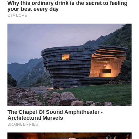
WN
PRIANGAN
TIMUR
WN
SEMARANG
WN
SOLO
WN
BOROBUDUR
WN
MADURA
WN
SURABAYA