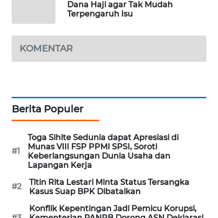
Dana Haji agar Tak Mudah
KARING
Terpengaruh Isu
NEWS
JURNAL
KOMENTAR
MARITIM
HUMBANG
NEWS
Berita Populer
GARONGGANG
NEWS
Toga Sihite Sedunia dapat Apresiasi di
Munas VIII FSP PPMI SPSI, Soroti
FISUELRI
#1
Keberlangsungan Dunia Usaha dan
ID
Lapangan Kerja
Titin Rita Lestari Minta Status Tersangka
ENERGI
#2
Kasus Suap BPK Dibatalkan
NEWS
Konflik Kepentingan Jadi Pemicu Korupsi,
#3
Kementerian PANRB Dorong ASN Deklarasi