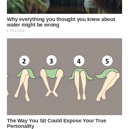
WAHANA
LISTRIK
WAHANA
TRAVEL
WAHANA
TV
WAHANANEWS
ID
WAHANANEWS
CO ID
WAHANANEWS
NET