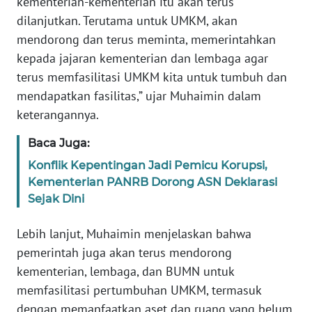
kementerian-kementerian itu akan terus
dilanjutkan. Terutama untuk UMKM, akan
KARIR
mendorong dan terus meminta, memerintahkan
kepada jajaran kementerian dan lembaga agar
DISCLAIMER
terus memfasilitasi UMKM kita untuk tumbuh dan
mendapatkan fasilitas,” ujar Muhaimin dalam
Wahana
keterangannya.
News
Regional
Baca Juga:
Konflik Kepentingan Jadi Pemicu Korupsi,
WN
Kementerian PANRB Dorong ASN Deklarasi
SUMUT
Sejak Dini
WN
Lebih lanjut, Muhaimin menjelaskan bahwa
JAKARTA
pemerintah juga akan terus mendorong
kementerian, lembaga, dan BUMN untuk
WN
JABAR
memfasilitasi pertumbuhan UMKM, termasuk
dengan memanfaatkan aset dan ruang yang belum