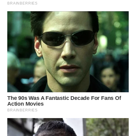
WN
BOGOR
WN
DEPOK
WN
TAPANULI
UTARA
WN
SAMOSIR
WN
PADANG
LAWAS