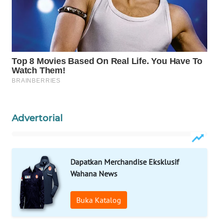
MAWAKA
ID
MARTABAT
NET
PLN
WATCH
Advertorial
MKLI
LPKKI
Dapatkan Merchandise Eksklusif
Wahana News
LKKI
Buka Katalog
KOPEKLIN