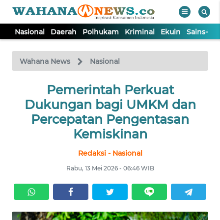
Nasional
Daerah
Polhukam
Kriminal
Ekuin
Sains-Te
WAHANA
Tutup
TV
Wahana News
Nasional
NASIONAL
Pemerintah Perkuat
Dukungan bagi UMKM dan
DAERAH
Percepatan Pengentasan
Kemiskinan
POLHUKAM
Redaksi - Nasional
Rabu, 13 Mei 2026 - 06:46 WIB
KRIMINAL
EKUIN