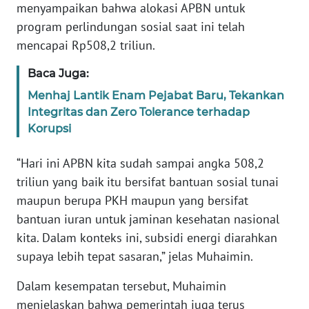
menyampaikan bahwa alokasi APBN untuk
WN
program perlindungan sosial saat ini telah
SERAMBI
mencapai Rp508,2 triliun.
Baca Juga:
WN
JAMBI
Menhaj Lantik Enam Pejabat Baru, Tekankan
Integritas dan Zero Tolerance terhadap
WN
Korupsi
SULTRA
“Hari ini APBN kita sudah sampai angka 508,2
WN
triliun yang baik itu bersifat bantuan sosial tunai
NTB
maupun berupa PKH maupun yang bersifat
bantuan iuran untuk jaminan kesehatan nasional
WN
kita. Dalam konteks ini, subsidi energi diarahkan
SULTENG
supaya lebih tepat sasaran,” jelas Muhaimin.
WN
Dalam kesempatan tersebut, Muhaimin
SULBAR
menjelaskan bahwa pemerintah juga terus