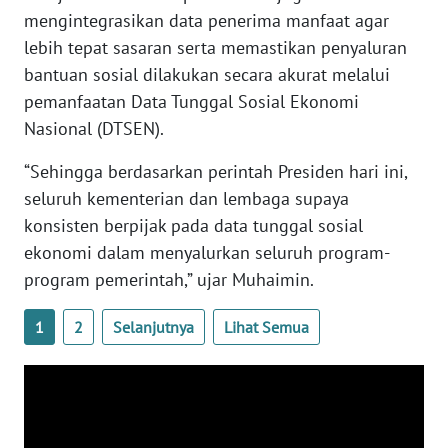
mengintegrasikan data penerima manfaat agar
WN
lebih tepat sasaran serta memastikan penyaluran
BABEL
bantuan sosial dilakukan secara akurat melalui
pemanfaatan Data Tunggal Sosial Ekonomi
WN
SUMBAR
Nasional (DTSEN).
“Sehingga berdasarkan perintah Presiden hari ini,
WN
seluruh kementerian dan lembaga supaya
SUMSEL
konsisten berpijak pada data tunggal sosial
ekonomi dalam menyalurkan seluruh program-
WN
BENGKULU
program pemerintah,” ujar Muhaimin.
WN
1
2
Selanjutnya
Lihat Semua
LAMPUNG
WN
JATENG