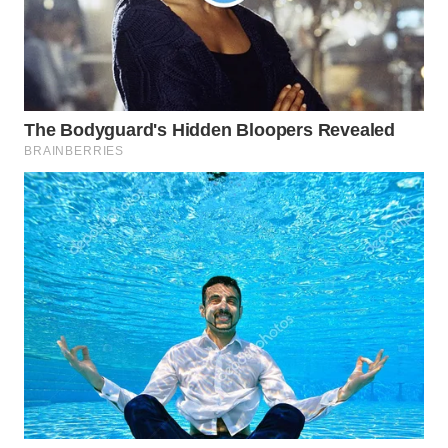
WN
INDRAMAYU
WN
KUNINGAN
WN
MAJALENGKA
WN
SUBANG
WN
SUKABUMI
WN
PURWAKARTA