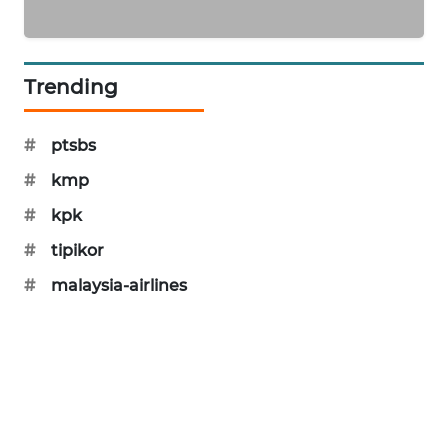
SIBARAGAS
NEWS
Trending
METRO
SIANTAR
NEWS
#
ptsbs
#
kmp
METRO
#
kpk
MEDAN
NEWS
#
tipikor
#
malaysia-airlines
METRO
JAKARTA
NEWS
KRT
NEWS