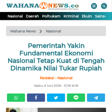
Nasional
Daerah
Polhukam
Kriminal
Ekuin
Sains-Te
WAHANA
Tutup
TV
Wahana News
Nasional
NASIONAL
Pemerintah Yakin
Fundamental Ekonomi
DAERAH
Nasional Tetap Kuat di Tengah
Dinamika Nilai Tukar Rupiah
POLHUKAM
Redaksi - Nasional
Sabtu, 6 Juni 2026 - 13:36 WIB
KRIMINAL
EKUIN