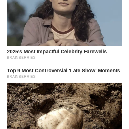
WN
BOGOR
WN
DEPOK
WN
TAPANULI
UTARA
WN
SAMOSIR
WN
PADANG
LAWAS