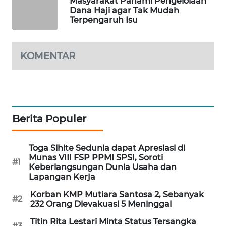
Masyarakat Pahami Pengelolaan
Dana Haji agar Tak Mudah
MAWAKA
Terpengaruh Isu
ID
KOMENTAR
MARTABAT
NET
PLN
WATCH
Berita Populer
MKLI
Toga Sihite Sedunia dapat Apresiasi di
LPKKI
Munas VIII FSP PPMI SPSI, Soroti
#1
Keberlangsungan Dunia Usaha dan
Lapangan Kerja
LKKI
Korban KMP Mutiara Santosa 2, Sebanyak
#2
232 Orang Dievakuasi 5 Meninggal
KOPEKLIN
Titin Rita Lestari Minta Status Tersangka