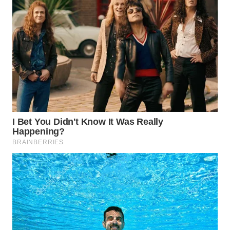
Wahana
Media
Group
WAHANA
NEWS
WAHANA
TANI
WAHANA
ADVOKAT
WAHANA
INFRASTRUKTUR
WAHANA
KONSUMEN