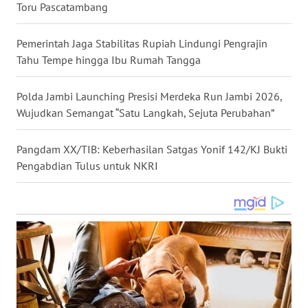
Toru Pascatambang
WN
KALTARA
Pemerintah Jaga Stabilitas Rupiah Lindungi Pengrajin
Tahu Tempe hingga Ibu Rumah Tangga
WN
KALSEL
Polda Jambi Launching Presisi Merdeka Run Jambi 2026,
Wujudkan Semangat “Satu Langkah, Sejuta Perubahan”
WN
KALTIM
Pangdam XX/TIB: Keberhasilan Satgas Yonif 142/KJ Bukti
Pengabdian Tulus untuk NKRI
WN
SULSEL
WN
GORONTALO
WN
SULUT