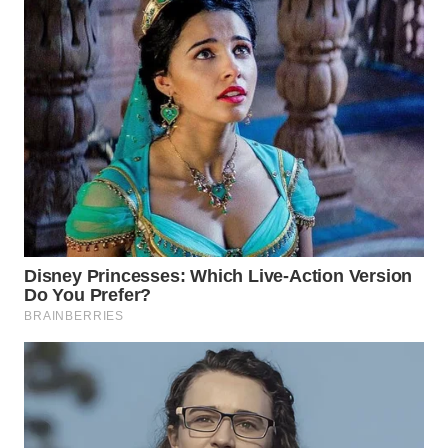
TAPANULI
TENGAH
WN DELI
SERDANG
WN
TEBING
TINGGI
WN
PAKPAK
WN
KARAWANG
WN
BEKASI