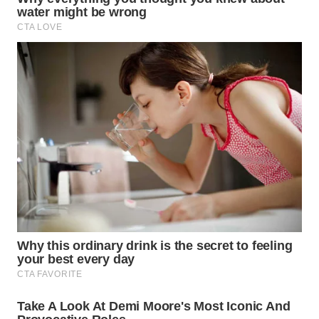
WN
PRIANGAN
TIMUR
WN
SEMARANG
WN
SOLO
WN
BOROBUDUR
WN
MADURA
WN
SURABAYA