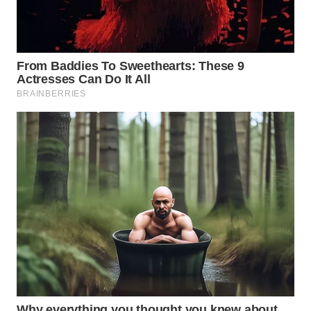
WN
INDRAMAYU
WN
KUNINGAN
WN
MAJALENGKA
WN
SUBANG
WN
SUKABUMI
WN
PURWAKARTA