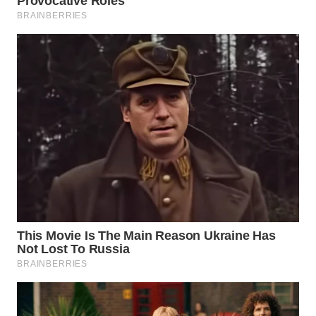
WN
NATUNA
WN
BINTAN
WN
MANDALIKA
WN
LIKUPANG
WN
LABUANBAJO
WN
BORNEO