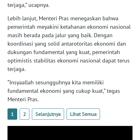
terjaga,” ucapnya.
WN
SERAMBI
Lebih lanjut, Menteri Pras menegaskan bahwa
pemerintah meyakini ketahanan ekonomi nasional
WN
masih berada pada jalur yang baik. Dengan
JAMBI
koordinasi yang solid antarotoritas ekonomi dan
dukungan fundamental yang kuat, pemerintah
WN
optimistis stabilitas ekonomi nasional dapat terus
SULTRA
terjaga.
WN
“Insyaallah sesungguhnya kita memiliki
NTB
fundamental ekonomi yang cukup kuat,” tegas
Menteri Pras.
WN
SULTENG
1
2
Selanjutnya
Lihat Semua
WN
SULBAR