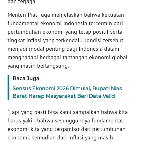
dan terjaga.
WN
BANTEN
Menteri Pras juga menjelaskan bahwa kekuatan
fundamental ekonomi Indonesia tercermin dari
WN
pertumbuhan ekonomi yang tetap positif serta
NTT
tingkat inflasi yang terkendali. Kondisi tersebut
menjadi modal penting bagi Indonesia dalam
WN
menghadapi berbagai tantangan ekonomi global
KEPRI
yang masih berlangsung.
WN
Baca Juga:
PAPUA
Sensus Ekonomi 2026 Dimulai, Bupati Nias
Barat Harap Masyarakat Beri Data Valid
WN
PAPUA
“Tapi yang pasti bisa kami sampaikan bahwa kita
BARAT
harus yakin bahwa sesungguhnya fundamental
WN
ekonomi kita yang tergambar dari pertumbuhan
RIAU
ekonomi, kemudian dari inflasi yang masih