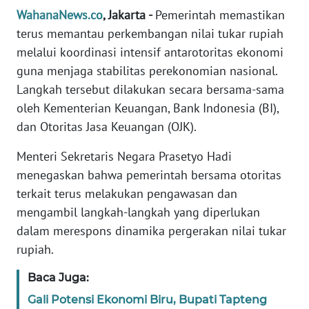
Informasi
WahanaNews.co
, Jakarta -
Pemerintah memastikan
terus memantau perkembangan nilai tukar rupiah
INDEKS
BERITA
melalui koordinasi intensif antarotoritas ekonomi
guna menjaga stabilitas perekonomian nasional.
KONTAK
Langkah tersebut dilakukan secara bersama-sama
KAMI
oleh Kementerian Keuangan, Bank Indonesia (BI),
dan Otoritas Jasa Keuangan (OJK).
INFO
IKLAN
Menteri Sekretaris Negara Prasetyo Hadi
menegaskan bahwa pemerintah bersama otoritas
TENTANG
terkait terus melakukan pengawasan dan
KAMI
mengambil langkah-langkah yang diperlukan
dalam merespons dinamika pergerakan nilai tukar
PEDOMAN
rupiah.
MEDIA
SIBER
Baca Juga:
Gali Potensi Ekonomi Biru, Bupati Tapteng
REDAKSI