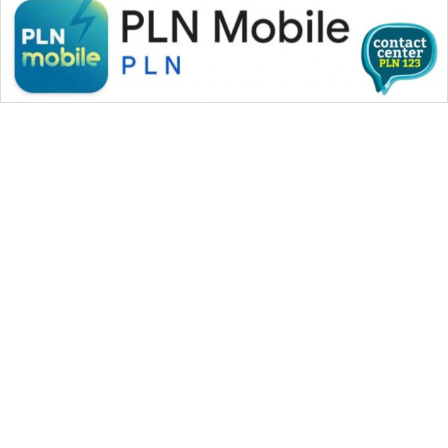
WAHANA MEDIA GROUP
|
|
|
WAHANA NEWS co
WAHANA TANI
WAHANA ADVOKAT
|
|
WAHANA INFRASTRUKTUR
WAHANA KONSUMEN
|
|
|
WAHANA LISTRIK
WAHANA TRAVEL
WAHANA TV
|
|
|
WAHANANEWS id
WAHANANEWS CO ID
WAHANANEWS NET