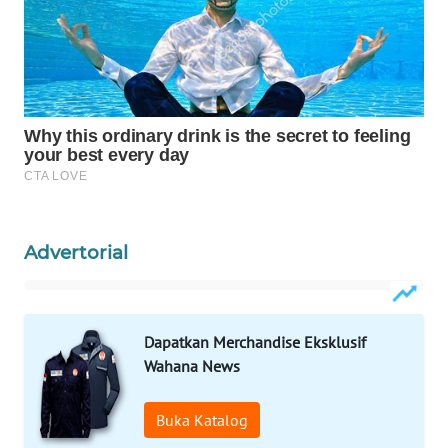
WAHANA
LISTRIK
WAHANA
TRAVEL
WAHANA
TV
Advertorial
WAHANANEWS
ID
WAHANANEWS
Dapatkan Merchandise Eksklusif
CO ID
Wahana News
WAHANANEWS
Buka Katalog
NET