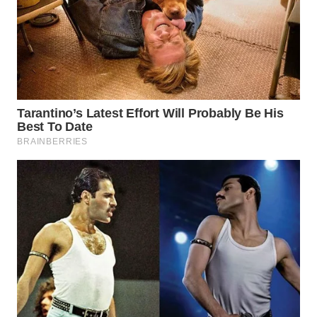
WN
MALUKU
WN
MALUT
WN
DAIRI
WN
DANAU
TOBA
WN
NIAS
WN
LANGKAT