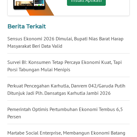
WN
NUSANTARA
Berita Terkait
WN
JOGJA
Sensus Ekonomi 2026 Dimulai, Bupati Nias Barat Harap
Masyarakat Beri Data Valid
WN
JATIM
Survei BI: Konsumen Tetap Percaya Ekonomi Kuat, Tapi
Porsi Tabungan Mulai Menipis
WN
BALI
Perkuat Pencegahan Karhutla, Danrem 042/Garuda Putih
Ditunjuk Jadi Plh. Dansatgas Karhutla Jambi 2026
WN
KALBAR
Pemerintah Optimis Pertumbuhan Ekonomi Tembus 6,5
Persen
WN
KALTENG
Martabe Social Enterprise, Membangun Ekonomi Batang