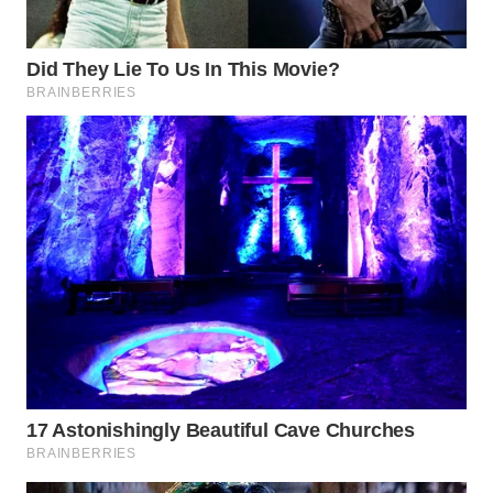
WN
TAPANULI
SELATAN
WN
TANJUNG
LESUNG
WN
KARO
WN
SIMALUNGUN
WN
LABUHANBATU
WN