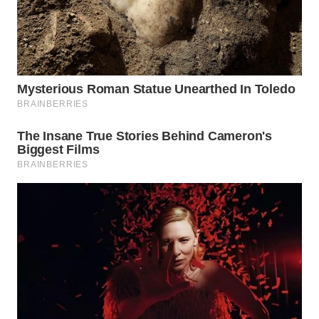
WN
SUMEDANG
WN
CIANJUR
WN
KEPULAUAN
SERIBU
WN
TANGERANG
WN
BINJAI
WN
CIREBON