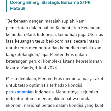
Dorong Sinergi Strategis Bersama STPK
Matauli
KARIR
“Berkenaan dengan masalah rupiah, kami
DISCLAIMER
pemerintah dalam hal ini Kementerian Keuangan,
kemudian Bank Indonesia, kemudian juga Otoritas
Wahana
Jasa Keuangan terus berkoordinasi secara intens
News
Regional
untuk terus memonitor dan kemudian melakukan
langkah-langkah,” ujar Menteri Pras dalam
WN
keterangan pers di kompleks Istana Kepresidenan
SUMUT
Jakarta, Kamis, 4 Juni 2026.
Meski demikian, Menteri Pras meminta masyarakat
WN
JAKARTA
untuk tetap optimistis terhadap kondisi
per
ekonomi
an Indonesia. Menurutnya, sejumlah
WN
indikator utama menunjukkan bahwa fondasi
JABAR
ekonomi nasional berada dalam kondisi yang kuat