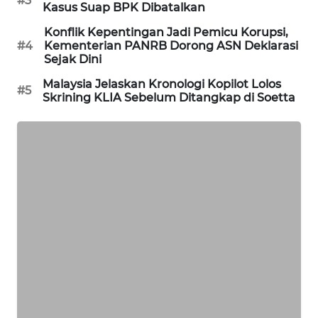
#3
Kasus Suap BPK Dibatalkan
PORTAL
KONSUMEN
Konflik Kepentingan Jadi Pemicu Korupsi,
#4
Kementerian PANRB Dorong ASN Deklarasi
Sejak Dini
FORWAMKI
Malaysia Jelaskan Kronologi Kopilot Lolos
#5
Skrining KLIA Sebelum Ditangkap di Soetta
ALPERKLINAS
FORJASIDA
TAMBANG
NEWS
SITUNGIR
NEWS
SIDIKALANG
NEWS