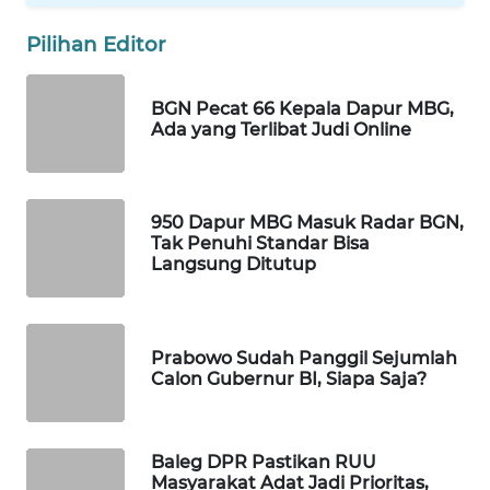
WAHANA
Pilihan Editor
SPORT
BGN Pecat 66 Kepala Dapur MBG,
WAHANA
Ada yang Terlibat Judi Online
UMKM
WAHANA
SELEB
950 Dapur MBG Masuk Radar BGN,
Tak Penuhi Standar Bisa
Langsung Ditutup
WAHANA
PERSONA
WAHANA
Prabowo Sudah Panggil Sejumlah
OTOMOTIF
Calon Gubernur BI, Siapa Saja?
WAHANA
HEALTH
Baleg DPR Pastikan RUU
Masyarakat Adat Jadi Prioritas,