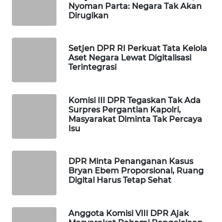
Nyoman Parta: Negara Tak Akan
WAHANA
Dirugikan
DESA
WISATA
Setjen DPR RI Perkuat Tata Kelola
LAPAK
Aset Negara Lewat Digitalisasi
Terintegrasi
WAHANA
Wahana
Komisi III DPR Tegaskan Tak Ada
Network
Surpres Pergantian Kapolri,
Masyarakat Diminta Tak Percaya
Isu
KONSUMEN
LISTRIK
DPR Minta Penanganan Kasus
MASYARAKAT
Bryan Ebem Proporsional, Ruang
KELISTRIKAN
Digital Harus Tetap Sehat
WALINKI
ID
Anggota Komisi VIII DPR Ajak