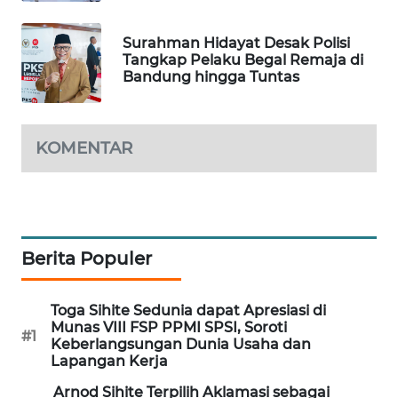
PORTAL
KONSUMEN
Surahman Hidayat Desak Polisi
Tangkap Pelaku Begal Remaja di
Bandung hingga Tuntas
FORWAMKI
ALPERKLINAS
KOMENTAR
FORJASIDA
TAMBANG
NEWS
Berita Populer
SITUNGIR
NEWS
Toga Sihite Sedunia dapat Apresiasi di
Munas VIII FSP PPMI SPSI, Soroti
#1
Keberlangsungan Dunia Usaha dan
SIDIKALANG
Lapangan Kerja
NEWS
Arnod Sihite Terpilih Aklamasi sebagai