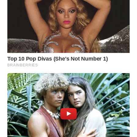
WN
NATUNA
WN
BINTAN
WN
MANDALIKA
WN
LIKUPANG
WN
LABUANBAJO
WN
BORNEO