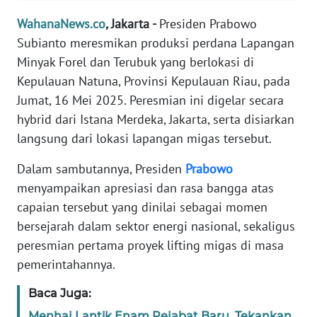
Informasi
WahanaNews.co
, Jakarta -
Presiden Prabowo
INDEKS
Subianto meresmikan produksi perdana Lapangan
BERITA
Minyak Forel dan Terubuk yang berlokasi di
Kepulauan Natuna, Provinsi Kepulauan Riau, pada
KONTAK
Jumat, 16 Mei 2025. Peresmian ini digelar secara
KAMI
hybrid dari Istana Merdeka, Jakarta, serta disiarkan
langsung dari lokasi lapangan migas tersebut.
INFO
IKLAN
Dalam sambutannya, Presiden
Prabowo
menyampaikan apresiasi dan rasa bangga atas
TENTANG
capaian tersebut yang dinilai sebagai momen
KAMI
bersejarah dalam sektor energi nasional, sekaligus
peresmian pertama proyek lifting migas di masa
PEDOMAN
MEDIA
pemerintahannya.
SIBER
Baca Juga:
REDAKSI
Menhaj Lantik Enam Pejabat Baru, Tekankan