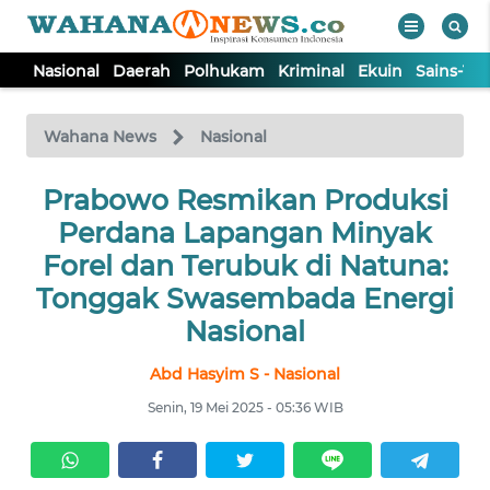
Nasional
Daerah
Polhukam
Kriminal
Ekuin
Sains-Te
WAHANA
Tutup
TV
Wahana News
Nasional
NASIONAL
Prabowo Resmikan Produksi
Perdana Lapangan Minyak
DAERAH
Forel dan Terubuk di Natuna:
Tonggak Swasembada Energi
POLHUKAM
Nasional
Abd Hasyim S - Nasional
KRIMINAL
Senin, 19 Mei 2025 - 05:36 WIB
EKUIN