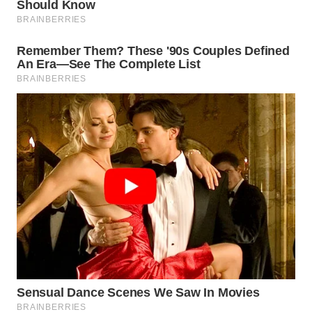
WN
SUMEDANG
WN
CIANJUR
WN
KEPULAUAN
SERIBU
WN
TANGERANG
WN
BINJAI
WN
CIREBON