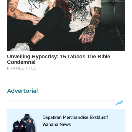
WAHANA
SPORT
WAHANA
UMKM
WAHANA
SELEB
WAHANA
PERSONA
Advertorial
WAHANA
OTOMOTIF
WAHANA
Dapatkan Merchandise Eksklusif
HEALTH
Wahana News