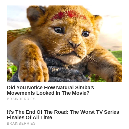
WN
INDRAMAYU
WN
KUNINGAN
WN
MAJALENGKA
WN
SUBANG
WN
SUKABUMI
WN
PURWAKARTA