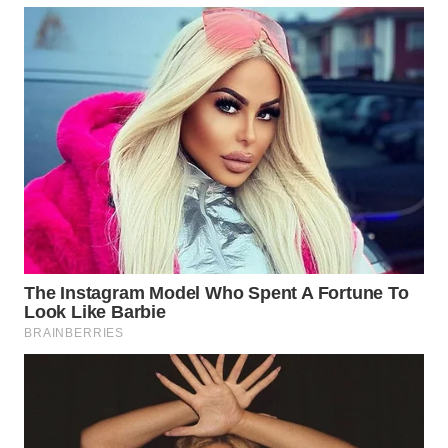
WN
PRIANGAN
TIMUR
WN
SEMARANG
WN
SOLO
WN
BOROBUDUR
WN
MADURA
WN
SURABAYA