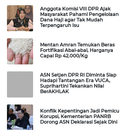
Anggota Komisi VIII DPR Ajak
MAWAKA
Masyarakat Pahami Pengelolaan
ID
Dana Haji agar Tak Mudah
Terpengaruh Isu
MARTABAT
NET
Mentan Amran Temukan Beras
Fortifikasi Abal-abal, Harganya
PLN
Capai Rp 42.000/Kg
WATCH
MKLI
ASN Setjen DPR RI Diminta Siap
Hadapi Tantangan Era VUCA,
Suprihartini Tekankan Nilai
LPKKI
BerAKHLAK
LKKI
Konflik Kepentingan Jadi Pemicu
Korupsi, Kementerian PANRB
KOPEKLIN
Dorong ASN Deklarasi Sejak Dini