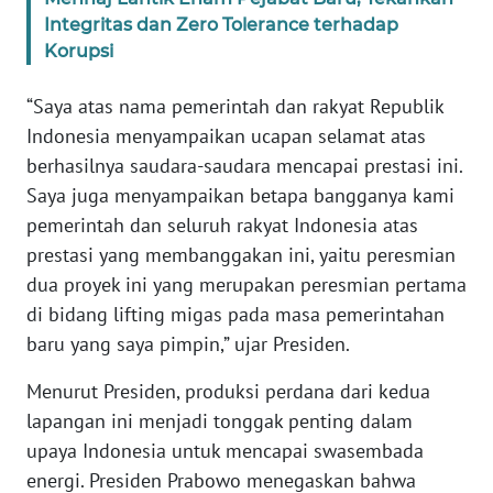
Integritas dan Zero Tolerance terhadap
Korupsi
KARIR
“Saya atas nama pemerintah dan rakyat Republik
DISCLAIMER
Indonesia menyampaikan ucapan selamat atas
berhasilnya saudara-saudara mencapai prestasi ini.
Wahana
News
Saya juga menyampaikan betapa bangganya kami
Regional
pemerintah dan seluruh rakyat Indonesia atas
prestasi yang membanggakan ini, yaitu peresmian
WN
dua proyek ini yang merupakan peresmian pertama
SUMUT
di bidang lifting migas pada masa pemerintahan
baru yang saya pimpin,” ujar Presiden.
WN
JAKARTA
Menurut Presiden, produksi perdana dari kedua
lapangan ini menjadi tonggak penting dalam
WN
upaya Indonesia untuk mencapai swasembada
JABAR
energi. Presiden Prabowo menegaskan bahwa