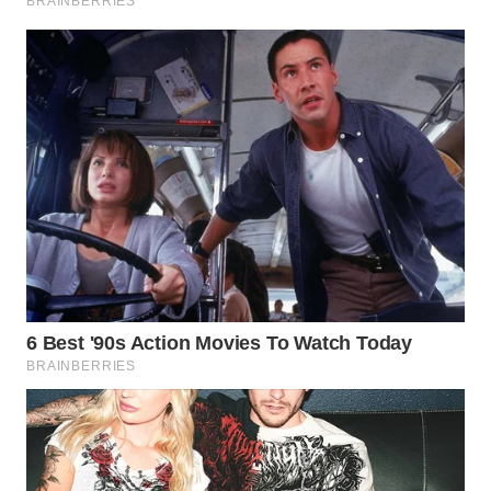
WAHANA
LISTRIK
WAHANA
TRAVEL
WAHANA
TV
WAHANANEWS
ID
WAHANANEWS
CO ID
WAHANANEWS
NET