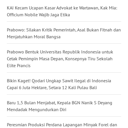
WN
KAI Kecam Ucapan Kasar Advokat ke Wartawan, Kak Mia:
KALTARA
Officium Nobile Wajib Jaga Etika
WN
Prabowo: Silakan Kritik Pemerintah, Asal Bukan Fitnah dan
KALSEL
Menjatuhkan Moral Bangsa
WN
Prabowo Bentuk Universitas Republik Indonesia untuk
KALTIM
Cetak Pemimpin Masa Depan, Konsepnya Tiru Sekolah
Elite Prancis
WN
SULSEL
Bikin Kaget! Qodari Ungkap Sawit Ilegal di Indonesia
Capai 6 Juta Hektare, Setara 12 Kali Pulau Bali
WN
GORONTALO
Baru 1,5 Bulan Menjabat, Kepala BGN Nanik S Deyang
Mendadak Mengundurkan Diri
WN
SULUT
Peresmian Produksi Perdana Lapangan Minyak Forel dan