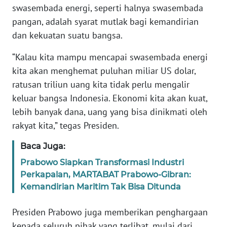
swasembada energi, seperti halnya swasembada
WN
BANTEN
pangan, adalah syarat mutlak bagi kemandirian
dan kekuatan suatu bangsa.
WN
“Kalau kita mampu mencapai swasembada energi
NTT
kita akan menghemat puluhan miliar US dolar,
WN
ratusan triliun uang kita tidak perlu mengalir
KEPRI
keluar bangsa Indonesia. Ekonomi kita akan kuat,
lebih banyak dana, uang yang bisa dinikmati oleh
WN
rakyat kita,” tegas Presiden.
PAPUA
Baca Juga:
WN
Prabowo Siapkan Transformasi Industri
PAPUA
Perkapalan, MARTABAT Prabowo-Gibran:
BARAT
Kemandirian Maritim Tak Bisa Ditunda
WN
Presiden Prabowo juga memberikan penghargaan
RIAU
kepada seluruh pihak yang terlibat, mulai dari