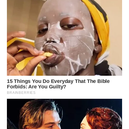
WN
TAPANULI
SELATAN
WN
TANJUNG
LESUNG
WN
KARO
WN
SIMALUNGUN
WN
LABUHANBATU
WN