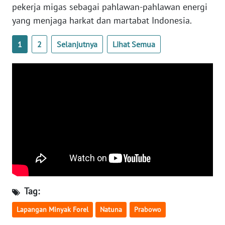
pekerja migas sebagai pahlawan-pahlawan energi
WN
yang menjaga harkat dan martabat Indonesia.
BABEL
1
2
Selanjutnya
Lihat Semua
WN
SUMBAR
WN
SUMSEL
WN
BENGKULU
WN
LAMPUNG
Tag:
WN
Lapangan Minyak Forel
Natuna
Prabowo
JATENG