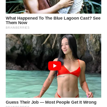
Wahana
Media
Group
WAHANA
NEWS
WAHANA
TANI
WAHANA
ADVOKAT
WAHANA
INFRASTRUKTUR
WAHANA
KONSUMEN