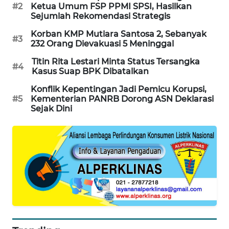
#2
Ketua Umum FSP PPMI SPSI, Hasilkan
SIBARAGAS
Sejumlah Rekomendasi Strategis
NEWS
Korban KMP Mutiara Santosa 2, Sebanyak
#3
232 Orang Dievakuasi 5 Meninggal
METRO
Titin Rita Lestari Minta Status Tersangka
SIANTAR
#4
Kasus Suap BPK Dibatalkan
NEWS
Konflik Kepentingan Jadi Pemicu Korupsi,
#5
Kementerian PANRB Dorong ASN Deklarasi
METRO
Sejak Dini
MEDAN
NEWS
METRO
JAKARTA
NEWS
KRT
NEWS