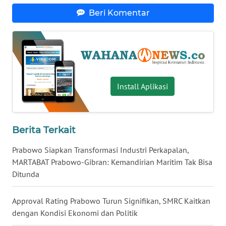
Beri Komentar
WN
NUSANTARA
WN
JOGJA
Install Aplikasi
WN
JATIM
WN
Berita Terkait
BALI
Prabowo Siapkan Transformasi Industri Perkapalan,
MARTABAT Prabowo-Gibran: Kemandirian Maritim Tak Bisa
WN
KALBAR
Ditunda
WN
Approval Rating Prabowo Turun Signifikan, SMRC Kaitkan
KALTENG
dengan Kondisi Ekonomi dan Politik