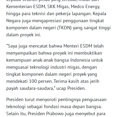
Kementerian ESDM, SKK Migas, Medco Energy,
WN
hingga para teknisi dan pekerja lapangan. Kepala
SERAMBI
Negara juga mengapresiasi penggunaan tingkat
komponen dalam negeri (TKDN) yang sangat tinggi
WN
JAMBI
dalam proyek ini.
“Saya juga mencatat bahwa Menteri ESDM telah
WN
menyampaikan bahwa proyek ini membuktikan
SULTRA
kemampuan anak-anak bangsa Indonesia untuk
menguasai teknologi industri migas, dengan
WN
NTB
tingkat komponen dalam negeri proyek yang
mendekati 100 persen. Terima kasih atas jerih
WN
payah saudara-saudara,” ucap Presiden.
SULTENG
Presiden turut menyoroti pentingnya penguasaan
WN
teknologi sebagai fondasi masa depan bangsa.
SULBAR
Selain itu, Presiden Prabowo juga menyebut para