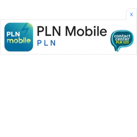
X
WAHANA MEDIA GROUP
|
|
|
WAHANA NEWS co
WAHANA TANI
WAHANA ADVOKAT