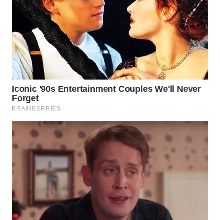
TAPANULI
TENGAH
WN DELI
SERDANG
WN
TEBING
TINGGI
WN
PAKPAK
WN
KARAWANG
WN
BEKASI