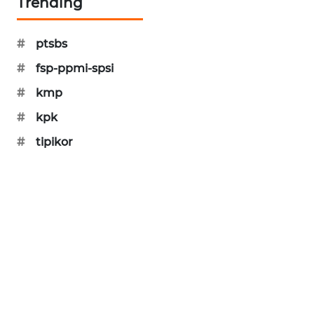
Trending
KARING
NEWS
#
ptsbs
JURNAL
#
fsp-ppmi-spsi
MARITIM
#
kmp
HUMBANG
#
kpk
NEWS
#
tipikor
GARONGGANG
NEWS
FISUELRI
ID
ENERGI
NEWS