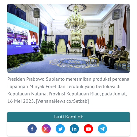
SAINS-TEKNO
KESEHATAN
INTERNASIONAL
SERBA-SERBI
PENDIDIKAN
Presiden Prabowo Subianto meresmikan produksi perdana
Lapangan Minyak Forel dan Terubuk yang berlokasi di
OLAHRAGA
Kepulauan Natuna, Provinsi Kepulauan Riau, pada Jumat,
16 Mei 2025. [WahanaNews.co/Setkab]
OPINI
Ikuti Kami di:
EDITORIAL