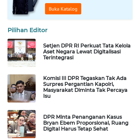
WAHANA
Buka Katalog
DESA
WISATA
Pilihan Editor
LAPAK
WAHANA
Setjen DPR RI Perkuat Tata Kelola
Aset Negara Lewat Digitalisasi
Terintegrasi
Wahana
Network
Komisi III DPR Tegaskan Tak Ada
KONSUMEN
Surpres Pergantian Kapolri,
LISTRIK
Masyarakat Diminta Tak Percaya
Isu
MASYARAKAT
KELISTRIKAN
DPR Minta Penanganan Kasus
Bryan Ebem Proporsional, Ruang
WALINKI
Digital Harus Tetap Sehat
ID