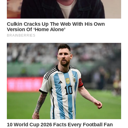
WN
BOGOR
WN
DEPOK
WN
TAPANULI
UTARA
WN
SAMOSIR
WN
PADANG
LAWAS