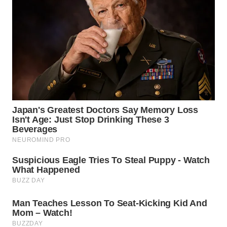
WN
MALUKU
WN
MALUT
WN
DAIRI
WN
DANAU
TOBA
WN
NIAS
WN
LANGKAT