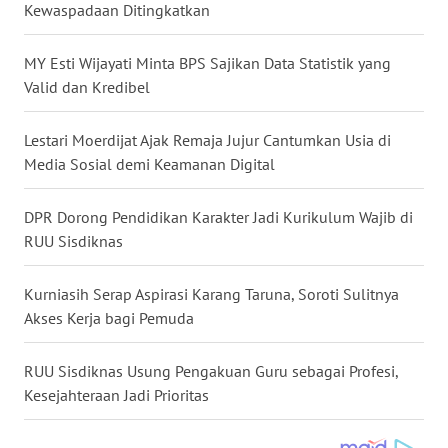
Kewaspadaan Ditingkatkan
WN
NUSANTARA
MY Esti Wijayati Minta BPS Sajikan Data Statistik yang
Valid dan Kredibel
WN
JOGJA
Lestari Moerdijat Ajak Remaja Jujur Cantumkan Usia di
Media Sosial demi Keamanan Digital
WN
JATIM
DPR Dorong Pendidikan Karakter Jadi Kurikulum Wajib di
RUU Sisdiknas
WN
BALI
Kurniasih Serap Aspirasi Karang Taruna, Soroti Sulitnya
Akses Kerja bagi Pemuda
WN
KALBAR
RUU Sisdiknas Usung Pengakuan Guru sebagai Profesi,
Kesejahteraan Jadi Prioritas
WN
KALTENG