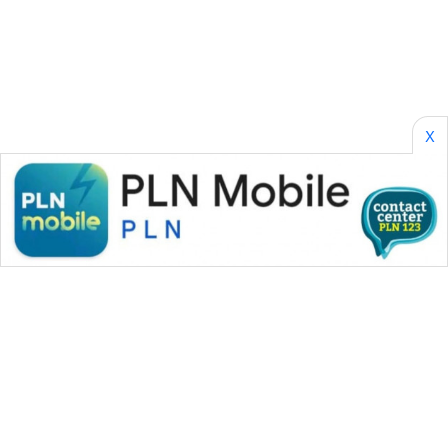
SONYA
ASA
NEWS
X