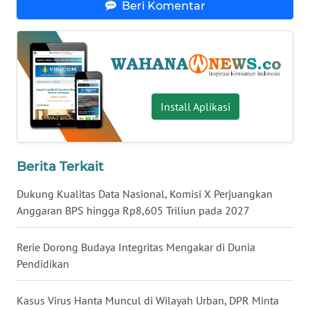
Beri Komentar
WN
BABEL
WN
SUMBAR
Install Aplikasi
WN
SUMSEL
Berita Terkait
WN
BENGKULU
Dukung Kualitas Data Nasional, Komisi X Perjuangkan
Anggaran BPS hingga Rp8,605 Triliun pada 2027
WN
LAMPUNG
Rerie Dorong Budaya Integritas Mengakar di Dunia
Pendidikan
WN
JATENG
Kasus Virus Hanta Muncul di Wilayah Urban, DPR Minta