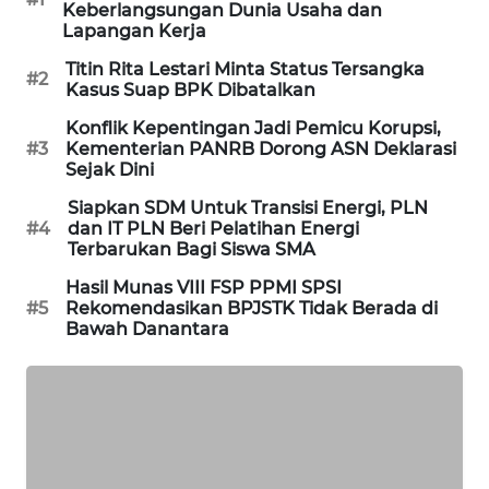
Keberlangsungan Dunia Usaha dan
WAHANA
Lapangan Kerja
DESA
Titin Rita Lestari Minta Status Tersangka
WISATA
#2
Kasus Suap BPK Dibatalkan
LAPAK
Konflik Kepentingan Jadi Pemicu Korupsi,
#3
Kementerian PANRB Dorong ASN Deklarasi
WAHANA
Sejak Dini
Wahana
Siapkan SDM Untuk Transisi Energi, PLN
Network
#4
dan IT PLN Beri Pelatihan Energi
Terbarukan Bagi Siswa SMA
KONSUMEN
Hasil Munas VIII FSP PPMI SPSI
LISTRIK
#5
Rekomendasikan BPJSTK Tidak Berada di
Bawah Danantara
MASYARAKAT
KELISTRIKAN
WALINKI
ID