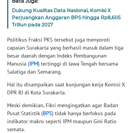
Baca Juga:
WN
Dukung Kualitas Data Nasional, Komisi X
BANTEN
Perjuangkan Anggaran BPS hingga Rp8,605
Triliun pada 2027
WN
NTT
Politikus Fraksi PKS tersebut juga menyoroti
capaian Surakarta yang berhasil masuk dalam tiga
WN
KEPRI
besar daerah dengan Indeks Pembangunan
Manusia (
IPM
) tertinggi di Jawa Tengah bersama
WN
Salatiga dan Semarang.
PAPUA
Hal itu disampaikan saat kunjungan kerja Komisi X
DPR RI di Kota Surakarta.
WN
PAPUA
Meski demikian, Fikri mengingatkan agar Badan
BARAT
Pusat Statistik (
BPS
) tidak hanya berfokus pada
indikator makro seperti IPM maupun Gini Ratio
WN
RIAU
semata.