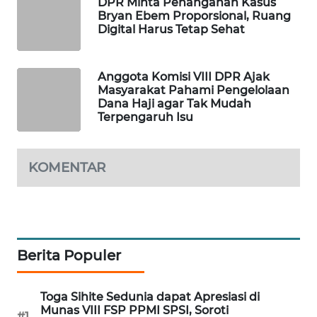
DPR Minta Penanganan Kasus
Bryan Ebem Proporsional, Ruang
WAHANA
Digital Harus Tetap Sehat
SPORT
WAHANA
Anggota Komisi VIII DPR Ajak
UMKM
Masyarakat Pahami Pengelolaan
Dana Haji agar Tak Mudah
Terpengaruh Isu
WAHANA
SELEB
KOMENTAR
WAHANA
PERSONA
WAHANA
OTOMOTIF
Berita Populer
WAHANA
HEALTH
Toga Sihite Sedunia dapat Apresiasi di
Munas VIII FSP PPMI SPSI, Soroti
#1