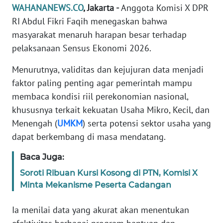
Informasi
WAHANANEWS.CO
, Jakarta -
Anggota Komisi X DPR
RI Abdul Fikri Faqih menegaskan bahwa
INDEKS
masyarakat menaruh harapan besar terhadap
BERITA
pelaksanaan Sensus Ekonomi 2026.
KONTAK
Menurutnya, validitas dan kejujuran data menjadi
KAMI
faktor paling penting agar pemerintah mampu
membaca kondisi riil perekonomian nasional,
INFO
khususnya terkait kekuatan Usaha Mikro, Kecil, dan
IKLAN
Menengah (
UMKM
) serta potensi sektor usaha yang
dapat berkembang di masa mendatang.
TENTANG
KAMI
Baca Juga:
PEDOMAN
Soroti Ribuan Kursi Kosong di PTN, Komisi X
MEDIA
Minta Mekanisme Peserta Cadangan
SIBER
Ia menilai data yang akurat akan menentukan
REDAKSI