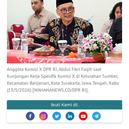
SAINS-TEKNO
KESEHATAN
INTERNASIONAL
SERBA-SERBI
PENDIDIKAN
Anggota Komisi X DPR RI, Abdul Fikri Faqih saat
Kunjungan Kerja Spesifik Komisi X di Kelurahan Sumber,
Kecamatan Banjarsari, Kota Surakarta, Jawa Tengah, Rabu
OLAHRAGA
(13/5/2026). [WAHANANEWS.CO/DPR RI].
OPINI
Ikuti Kami di:
EDITORIAL