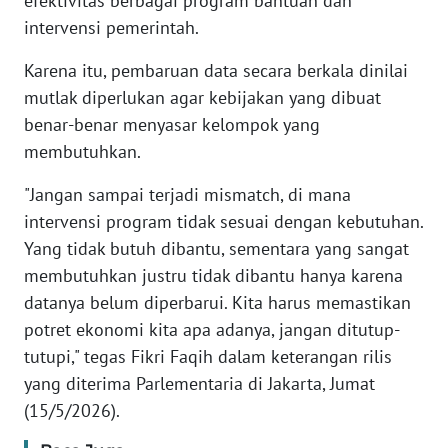
efektivitas berbagai program bantuan dan
intervensi pemerintah.
KARIR
Karena itu, pembaruan data secara berkala dinilai
mutlak diperlukan agar kebijakan yang dibuat
DISCLAIMER
benar-benar menyasar kelompok yang
membutuhkan.
Wahana
News
Regional
"Jangan sampai terjadi mismatch, di mana
intervensi program tidak sesuai dengan kebutuhan.
WN
Yang tidak butuh dibantu, sementara yang sangat
SUMUT
membutuhkan justru tidak dibantu hanya karena
datanya belum diperbarui. Kita harus memastikan
WN
potret ekonomi kita apa adanya, jangan ditutup-
JAKARTA
tutupi," tegas Fikri Faqih dalam keterangan rilis
yang diterima Parlementaria di Jakarta, Jumat
WN
(15/5/2026).
JABAR