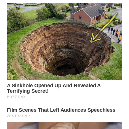
WN
PRIANGAN
TIMUR
WN
SEMARANG
WN
SOLO
WN
BOROBUDUR
WN
MADURA
WN
SURABAYA