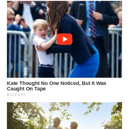
TAPANULI
TENGAH
WN DELI
SERDANG
WN
TEBING
TINGGI
WN
PAKPAK
WN
KARAWANG
WN
BEKASI