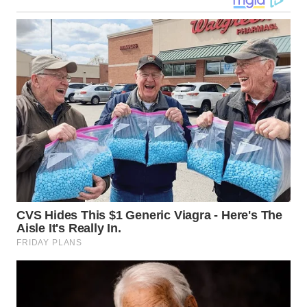
WN
KALTARA
WN
KALSEL
WN
KALTIM
WN
SULSEL
WN
GORONTALO
WN
SULUT