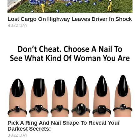
WN
INDRAMAYU
WN
KUNINGAN
WN
MAJALENGKA
WN
SUBANG
WN
SUKABUMI
WN
PURWAKARTA