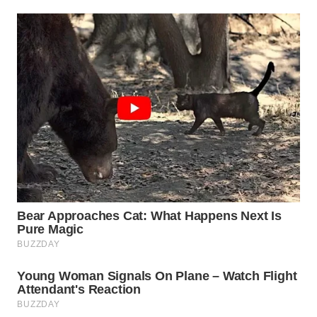
WN
TAPANULI
SELATAN
WN
TANJUNG
LESUNG
WN
KARO
WN
SIMALUNGUN
WN
LABUHANBATU
WN