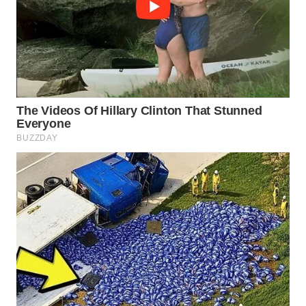
WN
SUMEDANG
WN
CIANJUR
WN
KEPULAUAN
SERIBU
WN
TANGERANG
WN
BINJAI
WN
CIREBON