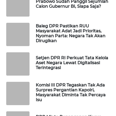
Prabowo Sudah Panggil Sejumlah
Calon Gubernur BI, Siapa Saja?
WAHANA
LISTRIK
Baleg DPR Pastikan RUU
WAHANA
Masyarakat Adat Jadi Prioritas,
TRAVEL
Nyoman Parta: Negara Tak Akan
Dirugikan
WAHANA
TV
Setjen DPR RI Perkuat Tata Kelola
Aset Negara Lewat Digitalisasi
WAHANANEWS
Terintegrasi
ID
WAHANANEWS
Komisi III DPR Tegaskan Tak Ada
CO ID
Surpres Pergantian Kapolri,
Masyarakat Diminta Tak Percaya
Isu
WAHANANEWS
NET