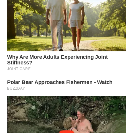
WN
BOGOR
WN
DEPOK
WN
TAPANULI
UTARA
WN
SAMOSIR
WN
PADANG
LAWAS