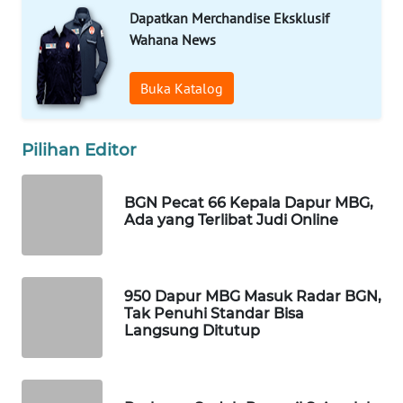
Dapatkan Merchandise Eksklusif
Wahana
Wahana News
Media
Group
Buka Katalog
WAHANA
NEWS
Pilihan Editor
WAHANA
TANI
BGN Pecat 66 Kepala Dapur MBG,
Ada yang Terlibat Judi Online
WAHANA
ADVOKAT
WAHANA
950 Dapur MBG Masuk Radar BGN,
Tak Penuhi Standar Bisa
INFRASTRUKTUR
Langsung Ditutup
WAHANA
KONSUMEN