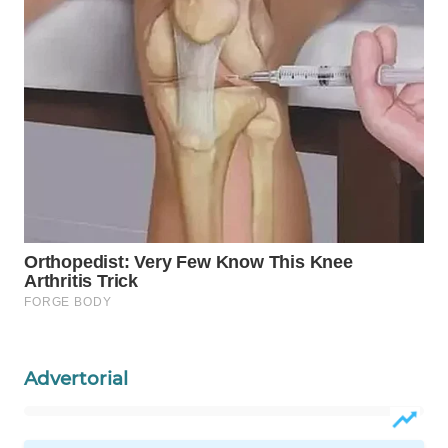
WN
NATUNA
WN
BINTAN
WN
MANDALIKA
WN
LIKUPANG
WN
LABUANBAJO
Advertorial
WN
BORNEO