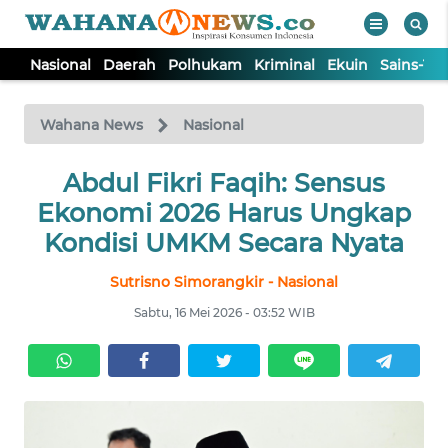
Nasional
Daerah
Polhukam
Kriminal
Ekuin
Sains-Te
WAHANA
Tutup
TV
Wahana News
Nasional
NASIONAL
Abdul Fikri Faqih: Sensus
Ekonomi 2026 Harus Ungkap
DAERAH
Kondisi UMKM Secara Nyata
Sutrisno Simorangkir - Nasional
POLHUKAM
Sabtu, 16 Mei 2026 - 03:52 WIB
KRIMINAL
EKUIN