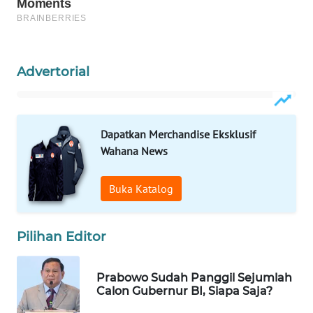
WAHANA
SPORT
WAHANA
Advertorial
UMKM
WAHANA
Dapatkan Merchandise Eksklusif
SELEB
Wahana News
WAHANA
PERSONA
Buka Katalog
WAHANA
Pilihan Editor
OTOMOTIF
WAHANA
Prabowo Sudah Panggil Sejumlah
Calon Gubernur BI, Siapa Saja?
HEALTH