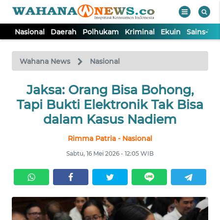
Nasional
Daerah
Polhukam
Kriminal
Ekuin
Sains-Te
WAHANA
Tutup
TV
Wahana News
Nasional
NASIONAL
Jaksa: Orang Bisa Bohong,
Tapi Bukti Elektronik Tak Bisa
DAERAH
dalam Kasus Nadiem
Rimma Patria - Nasional
POLHUKAM
Sabtu, 16 Mei 2026 - 12:05 WIB
KRIMINAL
EKUIN