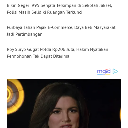
Bikin Geger! 995 Senjata Tersimpan di Sekolah Jaksel,
WN
Polisi Masih Selidiki Ruangan Terkunci
KALTARA
Purbaya Tahan Pajak E-Commerce, Daya Beli Masyarakat
WN
KALSEL
Jadi Pertimbangan
WN
Roy Suryo Gugat Polda Rp206 Juta, Hakim Nyatakan
KALTIM
Permohonan Tak Dapat Diterima
WN
SULSEL
WN
GORONTALO
WN
SULUT