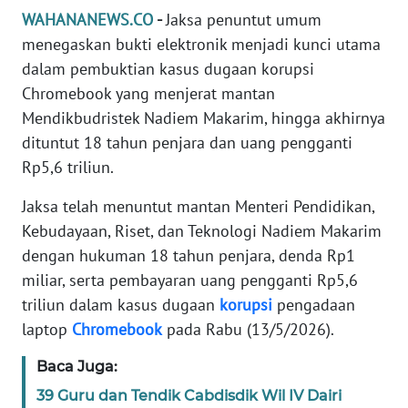
Informasi
WAHANANEWS.CO
-
Jaksa penuntut umum
menegaskan bukti elektronik menjadi kunci utama
INDEKS
BERITA
dalam pembuktian kasus dugaan korupsi
Chromebook yang menjerat mantan
KONTAK
Mendikbudristek Nadiem Makarim, hingga akhirnya
KAMI
dituntut 18 tahun penjara dan uang pengganti
Rp5,6 triliun.
INFO
IKLAN
Jaksa telah menuntut mantan Menteri Pendidikan,
Kebudayaan, Riset, dan Teknologi Nadiem Makarim
TENTANG
dengan hukuman 18 tahun penjara, denda Rp1
KAMI
miliar, serta pembayaran uang pengganti Rp5,6
triliun dalam kasus dugaan
korupsi
pengadaan
PEDOMAN
laptop
Chromebook
pada Rabu (13/5/2026).
MEDIA
SIBER
Baca Juga:
39 Guru dan Tendik Cabdisdik Wil IV Dairi
REDAKSI