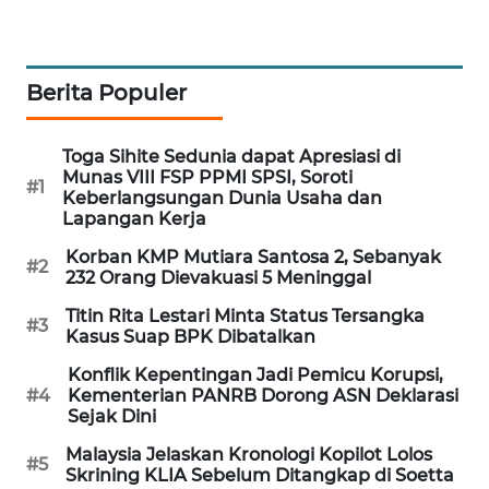
PORTAL
KONSUMEN
Berita Populer
FORWAMKI
Toga Sihite Sedunia dapat Apresiasi di
ALPERKLINAS
Munas VIII FSP PPMI SPSI, Soroti
#1
Keberlangsungan Dunia Usaha dan
Lapangan Kerja
FORJASIDA
Korban KMP Mutiara Santosa 2, Sebanyak
#2
TAMBANG
232 Orang Dievakuasi 5 Meninggal
NEWS
Titin Rita Lestari Minta Status Tersangka
#3
Kasus Suap BPK Dibatalkan
SITUNGIR
Konflik Kepentingan Jadi Pemicu Korupsi,
NEWS
#4
Kementerian PANRB Dorong ASN Deklarasi
Sejak Dini
SIDIKALANG
Malaysia Jelaskan Kronologi Kopilot Lolos
NEWS
#5
Skrining KLIA Sebelum Ditangkap di Soetta