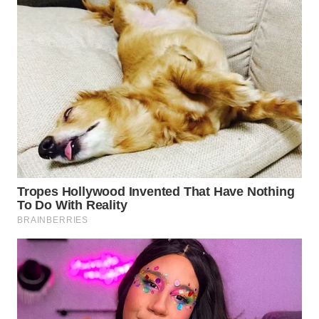
TAPANULI
TENGAH
WN DELI
SERDANG
WN
TEBING
TINGGI
WN
PAKPAK
WN
KARAWANG
WN
BEKASI