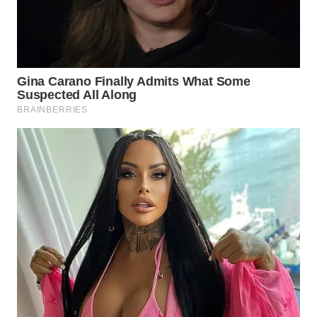
WN
MALUKU
WN
MALUT
WN
DAIRI
WN
DANAU
TOBA
WN
NIAS
WN
LANGKAT