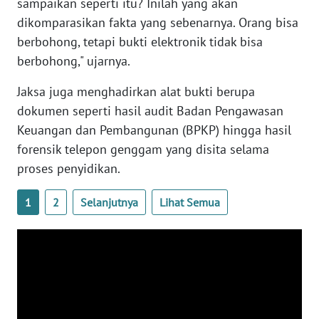
sampaikan seperti itu? Inilah yang akan
dikomparasikan fakta yang sebenarnya. Orang bisa
WN
SERAMBI
berbohong, tetapi bukti elektronik tidak bisa
berbohong," ujarnya.
WN
Jaksa juga menghadirkan alat bukti berupa
JAMBI
dokumen seperti hasil audit Badan Pengawasan
Keuangan dan Pembangunan (BPKP) hingga hasil
WN
SULTRA
forensik telepon genggam yang disita selama
proses penyidikan.
WN
NTB
1
2
Selanjutnya
Lihat Semua
WN
SULTENG
WN
SULBAR