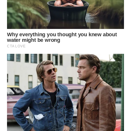
Wahana
Media
Group
WAHANA
NEWS
WAHANA
TANI
WAHANA
ADVOKAT
WAHANA
INFRASTRUKTUR
WAHANA
KONSUMEN