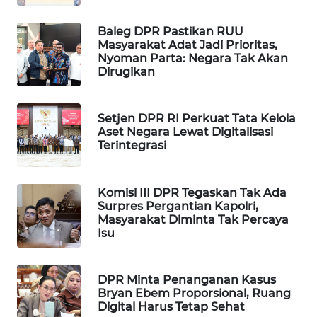
WAHANA
DESA
Baleg DPR Pastikan RUU
Masyarakat Adat Jadi Prioritas,
WISATA
Nyoman Parta: Negara Tak Akan
Dirugikan
LAPAK
WAHANA
Setjen DPR RI Perkuat Tata Kelola
Aset Negara Lewat Digitalisasi
Wahana
Terintegrasi
Network
KONSUMEN
Komisi III DPR Tegaskan Tak Ada
LISTRIK
Surpres Pergantian Kapolri,
Masyarakat Diminta Tak Percaya
Isu
MASYARAKAT
KELISTRIKAN
DPR Minta Penanganan Kasus
WALINKI
Bryan Ebem Proporsional, Ruang
ID
Digital Harus Tetap Sehat