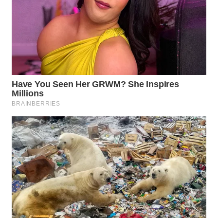
WN
BOGOR
WN
DEPOK
WN
TAPANULI
UTARA
WN
SAMOSIR
WN
PADANG
LAWAS