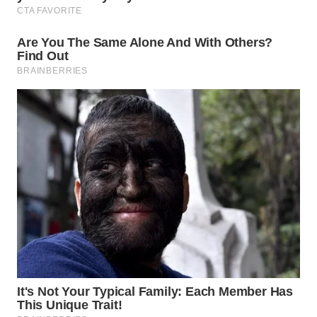
WN
INDRAMAYU
WN
KUNINGAN
WN
MAJALENGKA
WN
SUBANG
WN
SUKABUMI
WN
PURWAKARTA