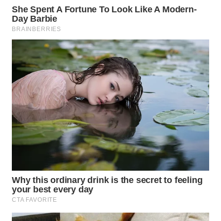
WN
TAPANULI
SELATAN
WN
TANJUNG
LESUNG
WN
KARO
WN
SIMALUNGUN
WN
LABUHANBATU
WN