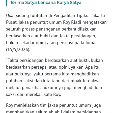
Terima Satya Lencana Karya Satya
KARIR
Usai sidang tuntutan di Pengadilan Tipikor Jakarta
Pusat, jaksa penuntut umum Roy Riadi mengatakan
DISCLAIMER
seluruh proses penanganan perkara dilakukan
berdasarkan alat bukti dan fakta persidangan,
Wahana
bukan sekadar opini atau persepsi pada Jumat
News
Regional
(15/5/2026).
"Fakta persidangan berdasarkan alat bukti, bukan
WN
SUMUT
berdasarkan persepsi atau opini, ya kan. Apa itu
alat buktinya, yaitu pertama kita menghadirkan
WN
puluhan saksi dan kita tahu dari pihak Terdakwa
JAKARTA
melalui penasihat hukumnya juga menghadirkan
saksi dari mereka," kata Roy.
WN
JABAR
Roy menjelaskan tim jaksa penuntut umum juga
menghadirkan sejumlah ahli dalam persidangan