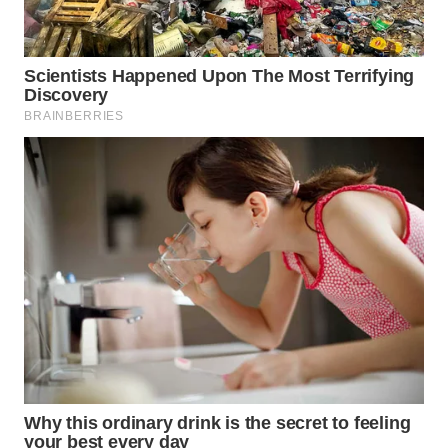
WN
SUMEDANG
WN
CIANJUR
WN
KEPULAUAN
SERIBU
WN
TANGERANG
WN
BINJAI
WN
CIREBON