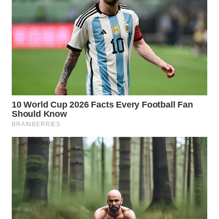
WN
NATUNA
WN
BINTAN
WN
MANDALIKA
WN
LIKUPANG
WN
LABUANBAJO
WN
BORNEO