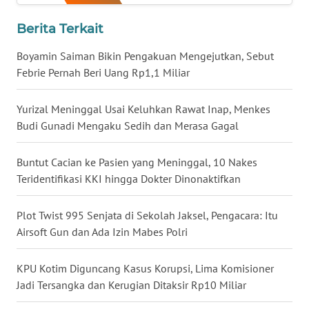
WN
Berita Terkait
NUSANTARA
Boyamin Saiman Bikin Pengakuan Mengejutkan, Sebut
WN
Febrie Pernah Beri Uang Rp1,1 Miliar
JOGJA
Yurizal Meninggal Usai Keluhkan Rawat Inap, Menkes
WN
Budi Gunadi Mengaku Sedih dan Merasa Gagal
JATIM
Buntut Cacian ke Pasien yang Meninggal, 10 Nakes
WN
Teridentifikasi KKI hingga Dokter Dinonaktifkan
BALI
Plot Twist 995 Senjata di Sekolah Jaksel, Pengacara: Itu
WN
Airsoft Gun dan Ada Izin Mabes Polri
KALBAR
KPU Kotim Diguncang Kasus Korupsi, Lima Komisioner
WN
Jadi Tersangka dan Kerugian Ditaksir Rp10 Miliar
KALTENG