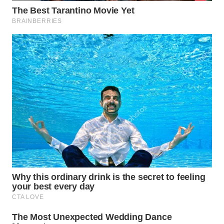
WAHANA
LISTRIK
WAHANA
TRAVEL
WAHANA
TV
WAHANANEWS
ID
WAHANANEWS
CO ID
WAHANANEWS
NET