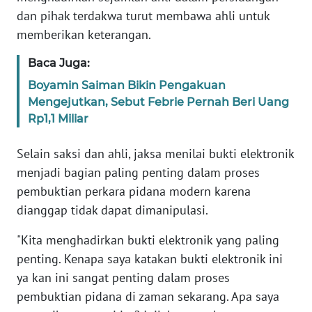
WN
dan pihak terdakwa turut membawa ahli untuk
BANTEN
memberikan keterangan.
WN
Baca Juga:
NTT
Boyamin Saiman Bikin Pengakuan
Mengejutkan, Sebut Febrie Pernah Beri Uang
WN
Rp1,1 Miliar
KEPRI
Selain saksi dan ahli, jaksa menilai bukti elektronik
WN
menjadi bagian paling penting dalam proses
PAPUA
pembuktian perkara pidana modern karena
dianggap tidak dapat dimanipulasi.
WN
PAPUA
"Kita menghadirkan bukti elektronik yang paling
BARAT
penting. Kenapa saya katakan bukti elektronik ini
ya kan ini sangat penting dalam proses
WN
pembuktian pidana di zaman sekarang. Apa saya
RIAU