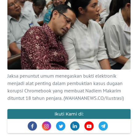
SAINS-TEKNO
KESEHATAN
INTERNASIONAL
SERBA-SERBI
PENDIDIKAN
Jaksa penuntut umum menegaskan bukti elektronik
menjadi alat penting dalam pembuktian kasus dugaan
OLAHRAGA
korupsi Chromebook yang membuat Nadiem Makarim
dituntut 18 tahun penjara. (WAHANANEWS.CO/Ilustrasi)
OPINI
Ikuti Kami di:
EDITORIAL