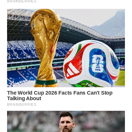
WN
PRIANGAN
TIMUR
WN
SEMARANG
WN
SOLO
WN
BOROBUDUR
WN
MADURA
WN
SURABAYA