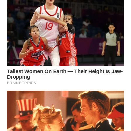
TAPANULI
TENGAH
WN DELI
SERDANG
WN
TEBING
TINGGI
WN
PAKPAK
WN
KARAWANG
WN
BEKASI