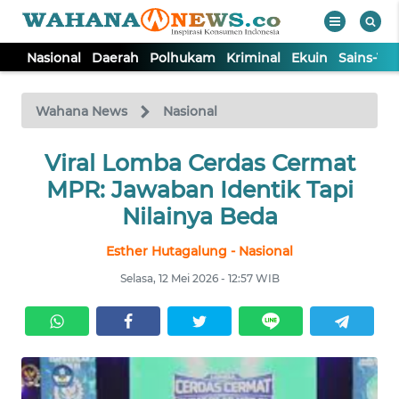
Nasional
Daerah
Polhukam
Kriminal
Ekuin
Sains-Te
WAHANA
Tutup
TV
Wahana News
Nasional
NASIONAL
Viral Lomba Cerdas Cermat
MPR: Jawaban Identik Tapi
DAERAH
Nilainya Beda
Esther Hutagalung - Nasional
POLHUKAM
Selasa, 12 Mei 2026 - 12:57 WIB
KRIMINAL
EKUIN