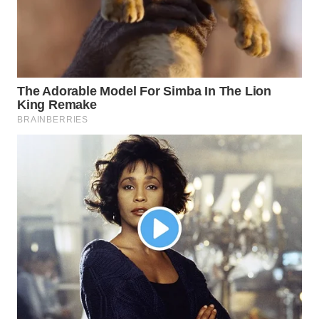
WN
MALUKU
WN
MALUT
WN
DAIRI
WN
DANAU
TOBA
WN
NIAS
WN
LANGKAT