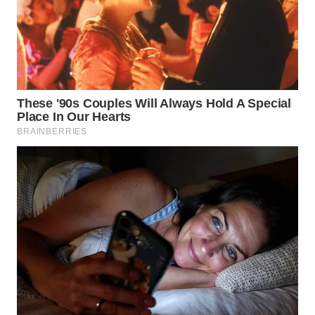
WN
BOGOR
WN
DEPOK
WN
TAPANULI
UTARA
WN
SAMOSIR
WN
PADANG
LAWAS