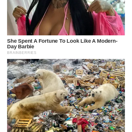
Wahana
Media
Group
WAHANA
NEWS
WAHANA
TANI
WAHANA
ADVOKAT
WAHANA
INFRASTRUKTUR
WAHANA
KONSUMEN