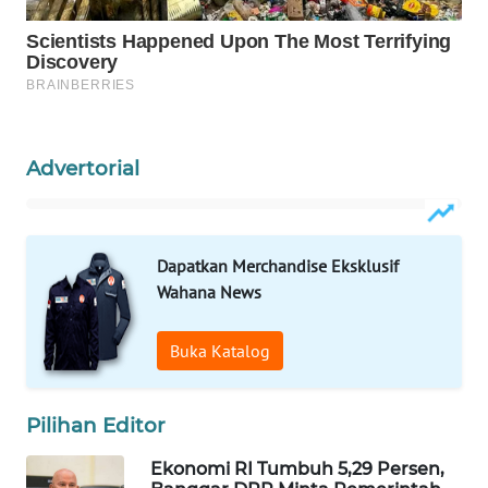
WAHANA
LISTRIK
WAHANA
TRAVEL
Advertorial
WAHANA
TV
Dapatkan Merchandise Eksklusif
WAHANANEWS
Wahana News
ID
Buka Katalog
WAHANANEWS
CO ID
Pilihan Editor
WAHANANEWS
NET
Ekonomi RI Tumbuh 5,29 Persen,