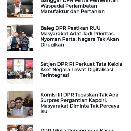
Banggar DPR Minta Pemerintah
Waspadai Perlambatan
WAHANA
Manufaktur dan Pertanian
SPORT
Baleg DPR Pastikan RUU
WAHANA
Masyarakat Adat Jadi Prioritas,
UMKM
Nyoman Parta: Negara Tak Akan
Dirugikan
WAHANA
SELEB
Setjen DPR RI Perkuat Tata Kelola
Aset Negara Lewat Digitalisasi
WAHANA
Terintegrasi
PERSONA
WAHANA
Komisi III DPR Tegaskan Tak Ada
OTOMOTIF
Surpres Pergantian Kapolri,
Masyarakat Diminta Tak Percaya
Isu
WAHANA
HEALTH
DPR Minta Penanganan Kasus