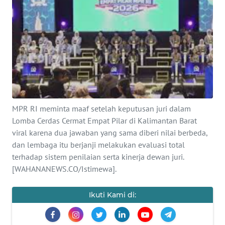
SAINS-TEKNO
KESEHATAN
INTERNASIONAL
SERBA-SERBI
MPR RI meminta maaf setelah keputusan juri dalam
PENDIDIKAN
Lomba Cerdas Cermat Empat Pilar di Kalimantan Barat
viral karena dua jawaban yang sama diberi nilai berbeda,
dan lembaga itu berjanji melakukan evaluasi total
OLAHRAGA
terhadap sistem penilaian serta kinerja dewan juri.
[WAHANANEWS.CO/Istimewa].
OPINI
Ikuti Kami di:
EDITORIAL