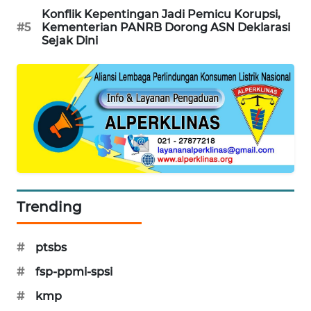
Konflik Kepentingan Jadi Pemicu Korupsi,
PORTAL
#5
Kementerian PANRB Dorong ASN Deklarasi
KONSUMEN
Sejak Dini
FORWAMKI
ALPERKLINAS
FORJASIDA
TAMBANG
NEWS
Trending
SITUNGIR
NEWS
#
ptsbs
#
fsp-ppmi-spsi
SIDIKALANG
NEWS
#
kmp