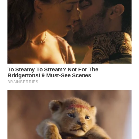
WN
KALTARA
WN
KALSEL
WN
KALTIM
WN
SULSEL
WN
GORONTALO
WN
SULUT