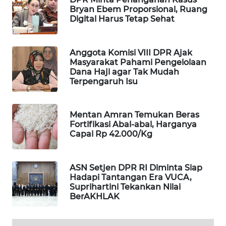
Bryan Ebem Proporsional, Ruang
WAHANA
Digital Harus Tetap Sehat
DESA
WISATA
Anggota Komisi VIII DPR Ajak
LAPAK
Masyarakat Pahami Pengelolaan
WAHANA
Dana Haji agar Tak Mudah
Terpengaruh Isu
Wahana
Network
Mentan Amran Temukan Beras
Fortifikasi Abal-abal, Harganya
KONSUMEN
Capai Rp 42.000/Kg
LISTRIK
ASN Setjen DPR RI Diminta Siap
MASYARAKAT
Hadapi Tantangan Era VUCA,
KELISTRIKAN
Suprihartini Tekankan Nilai
BerAKHLAK
WALINKI
ID