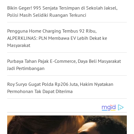
WN
Bikin Geger! 995 Senjata Tersimpan di Sekolah Jaksel,
NUSANTARA
Polisi Masih Selidiki Ruangan Terkunci
WN
Pengguna Home Charging Tembus 92 Ribu,
JOGJA
ALPERKLINAS: PLN Membawa EV Lebih Dekat ke
Masyarakat
WN
JATIM
Purbaya Tahan Pajak E-Commerce, Daya Beli Masyarakat
Jadi Pertimbangan
WN
BALI
Roy Suryo Gugat Polda Rp206 Juta, Hakim Nyatakan
Permohonan Tak Dapat Diterima
WN
KALBAR
WN
KALTENG