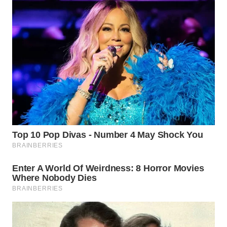
WN
PRIANGAN
TIMUR
WN
SEMARANG
WN
SOLO
WN
BOROBUDUR
WN
MADURA
WN
SURABAYA