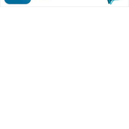
WAHANA MEDIA GROUP
|
|
|
WAHANA NEWS co
WAHANA TANI
WAHANA ADVOKAT
|
|
WAHANA INFRASTRUKTUR
WAHANA KONSUMEN
|
|
|
WAHANA LISTRIK
WAHANA TRAVEL
WAHANA TV
|
|
|
WAHANANEWS id
WAHANANEWS CO ID
WAHANANEWS NET
|
|
|
WAHANA SPORT ID
Wahana UMKM
Wahana Seleb
|
|
|
Wahana Persona
Wahana Otomotif
Wahana Health
|
Wahana Desa Wisata
Lapak Wahana