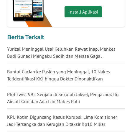
WN
Install Aplikasi
BABEL
WN
SUMBAR
Berita Terkait
Yurizal Meninggal Usai Keluhkan Rawat Inap, Menkes
WN
Budi Gunadi Mengaku Sedih dan Merasa Gagal
SUMSEL
Buntut Cacian ke Pasien yang Meninggal, 10 Nakes
WN
Teridentifikasi KKI hingga Dokter Dinonaktifkan
BENGKULU
Plot Twist 995 Senjata di Sekolah Jaksel, Pengacara: Itu
WN
Airsoft Gun dan Ada Izin Mabes Polri
LAMPUNG
KPU Kotim Diguncang Kasus Korupsi, Lima Komisioner
WN
JATENG
Jadi Tersangka dan Kerugian Ditaksir Rp10 Miliar