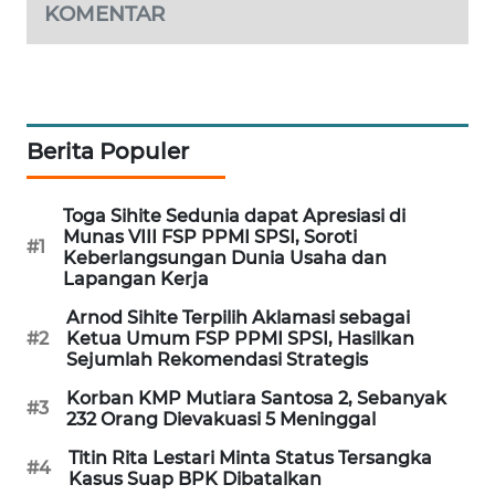
KOMENTAR
MAWAKA
ID
MARTABAT
NET
Berita Populer
PLN
Toga Sihite Sedunia dapat Apresiasi di
WATCH
Munas VIII FSP PPMI SPSI, Soroti
#1
Keberlangsungan Dunia Usaha dan
Lapangan Kerja
MKLI
Arnod Sihite Terpilih Aklamasi sebagai
#2
Ketua Umum FSP PPMI SPSI, Hasilkan
LPKKI
Sejumlah Rekomendasi Strategis
Korban KMP Mutiara Santosa 2, Sebanyak
LKKI
#3
232 Orang Dievakuasi 5 Meninggal
Titin Rita Lestari Minta Status Tersangka
KOPEKLIN
#4
Kasus Suap BPK Dibatalkan