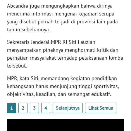
WN
Abcandra juga mengungkapkan bahwa dirinya
BANTEN
menerima informasi mengenai kejadian serupa
yang disebut pernah terjadi di provinsi lain pada
WN
tahun sebelumnya.
NTT
Sekretaris Jenderal MPR RI Siti Fauziah
WN
menyampaikan pihaknya menghormati kritik dan
KEPRI
perhatian masyarakat terhadap pelaksanaan lomba
tersebut.
WN
PAPUA
MPR, kata Siti, memandang kegiatan pendidikan
kebangsaan harus menjunjung tinggi sportivitas,
WN
objektivitas, keadilan, dan semangat edukatif.
PAPUA
BARAT
1
2
3
4
Selanjutnya
Lihat Semua
WN
RIAU