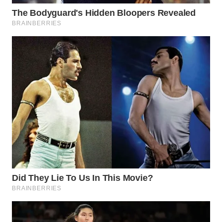
WN
TAPANULI
SELATAN
WN
TANJUNG
LESUNG
WN
KARO
WN
SIMALUNGUN
WN
LABUHANBATU
WN