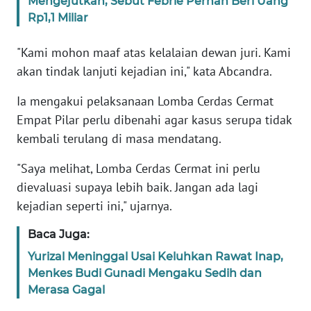
Mengejutkan, Sebut Febrie Pernah Beri Uang
Rp1,1 Miliar
KARIR
"Kami mohon maaf atas kelalaian dewan juri. Kami
DISCLAIMER
akan tindak lanjuti kejadian ini," kata Abcandra.
Ia mengakui pelaksanaan Lomba Cerdas Cermat
Wahana
News
Empat Pilar perlu dibenahi agar kasus serupa tidak
Regional
kembali terulang di masa mendatang.
"Saya melihat, Lomba Cerdas Cermat ini perlu
WN
SUMUT
dievaluasi supaya lebih baik. Jangan ada lagi
kejadian seperti ini," ujarnya.
WN
JAKARTA
Baca Juga:
Yurizal Meninggal Usai Keluhkan Rawat Inap,
WN
Menkes Budi Gunadi Mengaku Sedih dan
JABAR
Merasa Gagal