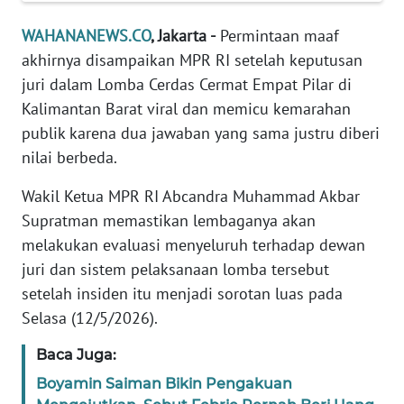
Informasi
WAHANANEWS.CO
, Jakarta -
Permintaan maaf
INDEKS
akhirnya disampaikan MPR RI setelah keputusan
BERITA
juri dalam Lomba Cerdas Cermat Empat Pilar di
Kalimantan Barat viral dan memicu kemarahan
KONTAK
publik karena dua jawaban yang sama justru diberi
KAMI
nilai berbeda.
INFO
Wakil Ketua MPR RI Abcandra Muhammad Akbar
IKLAN
Supratman memastikan lembaganya akan
melakukan evaluasi menyeluruh terhadap dewan
TENTANG
KAMI
juri dan sistem pelaksanaan lomba tersebut
setelah insiden itu menjadi sorotan luas pada
PEDOMAN
Selasa (12/5/2026).
MEDIA
SIBER
Baca Juga:
Boyamin Saiman Bikin Pengakuan
REDAKSI