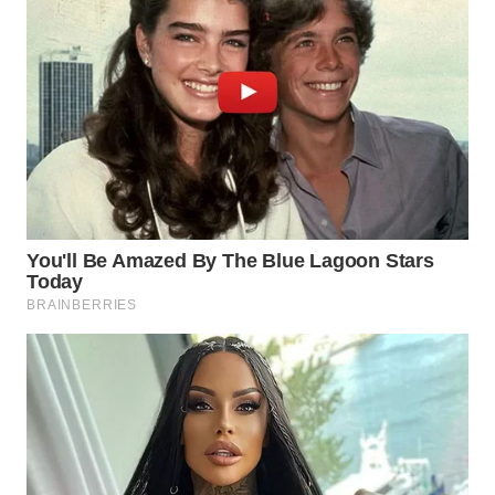
WN
NATUNA
WN
BINTAN
WN
MANDALIKA
WN
LIKUPANG
WN
LABUANBAJO
WN
BORNEO