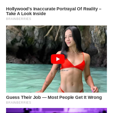
WN
INDRAMAYU
WN
KUNINGAN
WN
MAJALENGKA
WN
SUBANG
WN
SUKABUMI
WN
PURWAKARTA