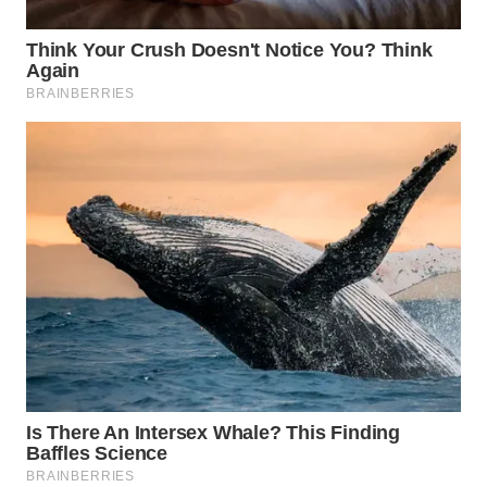
WN
SUMEDANG
WN
CIANJUR
WN
KEPULAUAN
SERIBU
WN
TANGERANG
WN
BINJAI
WN
CIREBON