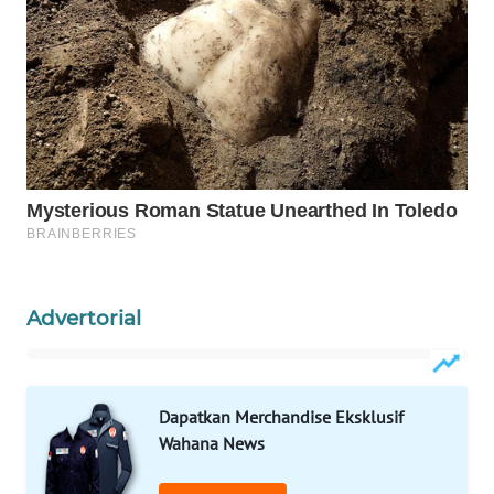
WAHANA
LISTRIK
WAHANA
TRAVEL
WAHANA
TV
WAHANANEWS
ID
Advertorial
WAHANANEWS
CO ID
Dapatkan Merchandise Eksklusif
WAHANANEWS
Wahana News
NET