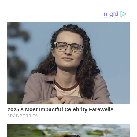
WN
KALTARA
WN
KALSEL
WN
KALTIM
WN
SULSEL
WN
GORONTALO
WN
SULUT