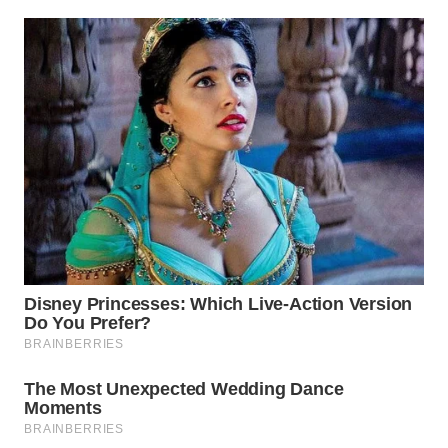
WN
NATUNA
WN
BINTAN
WN
MANDALIKA
WN
LIKUPANG
WN
LABUANBAJO
WN
BORNEO