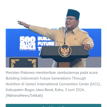
SAINS-TEKNO
KESEHATAN
INTERNASIONAL
SERBA-SERBI
PENDIDIKAN
OLAHRAGA
Presiden Prabowo memberikan sambutannya pada acara
Building Indonesia’s Future Generations Through
OPINI
Nutrition di Sentul International Convention Center (SICC),
Kabupaten Bogor, Jawa Barat, Rabu, 3 Juni 2026.
[WahanaNews/Setkab]
EDITORIAL