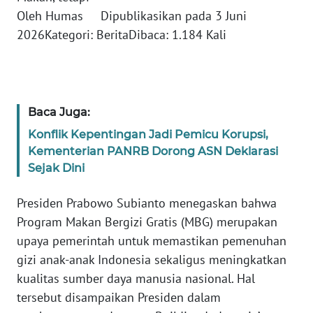
Oleh Humas Dipublikasikan pada 3 Juni
KARIR
2026Kategori: BeritaDibaca: 1.184 Kali
DISCLAIMER
Wahana
Baca Juga:
News
Regional
Konflik Kepentingan Jadi Pemicu Korupsi,
Kementerian PANRB Dorong ASN Deklarasi
Sejak Dini
WN
SUMUT
Presiden Prabowo Subianto menegaskan bahwa
Program Makan Bergizi Gratis (MBG) merupakan
WN
JAKARTA
upaya pemerintah untuk memastikan pemenuhan
gizi anak-anak Indonesia sekaligus meningkatkan
WN
kualitas sumber daya manusia nasional. Hal
JABAR
tersebut disampaikan Presiden dalam