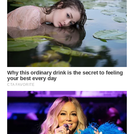
WN
MALUKU
WN
MALUT
WN
DAIRI
WN
DANAU
TOBA
WN
NIAS
WN
LANGKAT