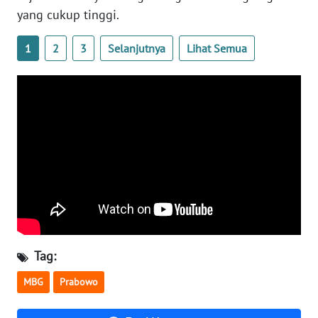
yang cukup tinggi.
WN
SERAMBI
1
2
3
Selanjutnya
Lihat Semua
WN
JAMBI
WN
SULTRA
WN
NTB
WN
SULTENG
Tag:
MBG
Prabowo
WN
SULBAR