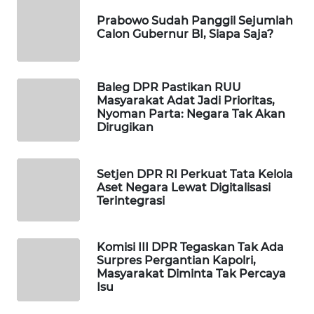
WAHANA
Prabowo Sudah Panggil Sejumlah
DESA
Calon Gubernur BI, Siapa Saja?
WISATA
LAPAK
Baleg DPR Pastikan RUU
WAHANA
Masyarakat Adat Jadi Prioritas,
Nyoman Parta: Negara Tak Akan
Dirugikan
Wahana
Network
Setjen DPR RI Perkuat Tata Kelola
KONSUMEN
Aset Negara Lewat Digitalisasi
LISTRIK
Terintegrasi
MASYARAKAT
Komisi III DPR Tegaskan Tak Ada
KELISTRIKAN
Surpres Pergantian Kapolri,
Masyarakat Diminta Tak Percaya
WALINKI
Isu
ID