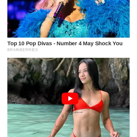
WN
TAPANULI
SELATAN
WN
TANJUNG
LESUNG
WN
KARO
WN
SIMALUNGUN
WN
LABUHANBATU
WN