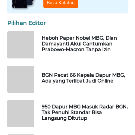
Buka Katalog
WAHANA
SPORT
Pilihan Editor
WAHANA
UMKM
Heboh Paper Nobel MBG, Dian
Damayanti Akui Cantumkan
Prabowo-Macron Tanpa Izin
WAHANA
SELEB
WAHANA
BGN Pecat 66 Kepala Dapur MBG,
PERSONA
Ada yang Terlibat Judi Online
WAHANA
OTOMOTIF
950 Dapur MBG Masuk Radar BGN,
Tak Penuhi Standar Bisa
Langsung Ditutup
WAHANA
HEALTH