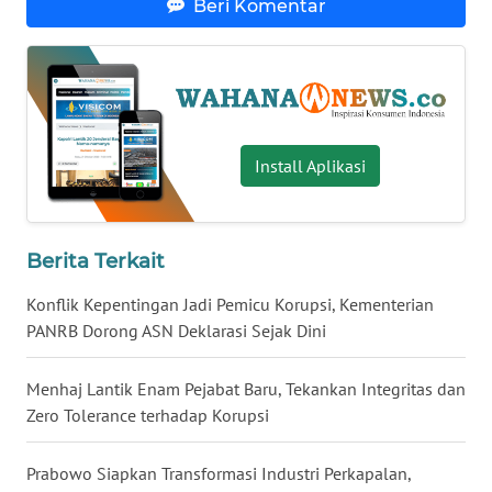
Beri Komentar
WN
BABEL
WN
SUMBAR
Install Aplikasi
WN
SUMSEL
Berita Terkait
WN
BENGKULU
Konflik Kepentingan Jadi Pemicu Korupsi, Kementerian
PANRB Dorong ASN Deklarasi Sejak Dini
WN
LAMPUNG
Menhaj Lantik Enam Pejabat Baru, Tekankan Integritas dan
Zero Tolerance terhadap Korupsi
WN
JATENG
Prabowo Siapkan Transformasi Industri Perkapalan,