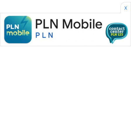
X
WAHANA MEDIA GROUP
|
|
|
WAHANA NEWS co
WAHANA TANI
WAHANA ADVOKAT
|
|
WAHANA INFRASTRUKTUR
WAHANA KONSUMEN