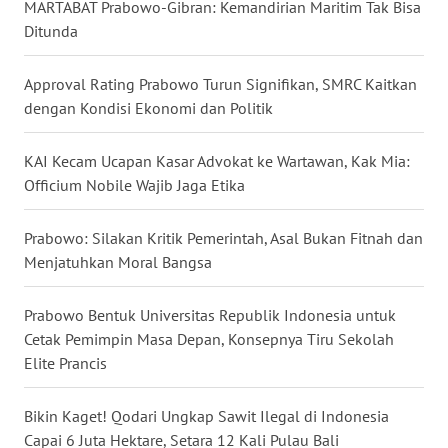
MARTABAT Prabowo-Gibran: Kemandirian Maritim Tak Bisa
WN
Ditunda
NUSANTARA
Approval Rating Prabowo Turun Signifikan, SMRC Kaitkan
WN
dengan Kondisi Ekonomi dan Politik
JOGJA
KAI Kecam Ucapan Kasar Advokat ke Wartawan, Kak Mia:
WN
Officium Nobile Wajib Jaga Etika
JATIM
Prabowo: Silakan Kritik Pemerintah, Asal Bukan Fitnah dan
WN
Menjatuhkan Moral Bangsa
BALI
Prabowo Bentuk Universitas Republik Indonesia untuk
WN
Cetak Pemimpin Masa Depan, Konsepnya Tiru Sekolah
KALBAR
Elite Prancis
WN
Bikin Kaget! Qodari Ungkap Sawit Ilegal di Indonesia
KALTENG
Capai 6 Juta Hektare, Setara 12 Kali Pulau Bali