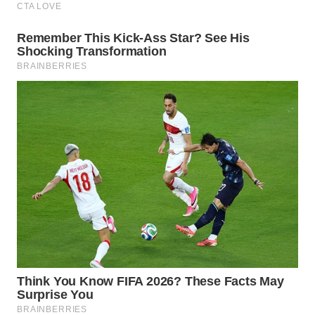
WN
PRIANGAN
TIMUR
WN
SEMARANG
WN
SOLO
WN
BOROBUDUR
WN
MADURA
WN
SURABAYA