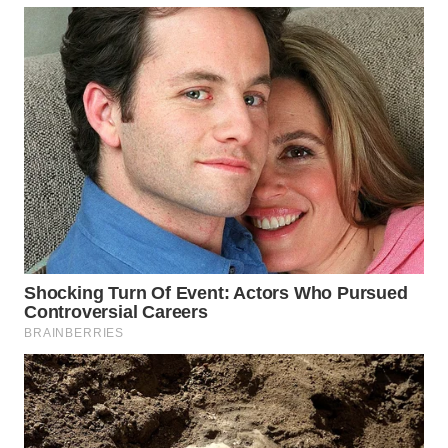
Wahana
Media
Group
WAHANA
NEWS
WAHANA
TANI
WAHANA
ADVOKAT
WAHANA
INFRASTRUKTUR
WAHANA
KONSUMEN