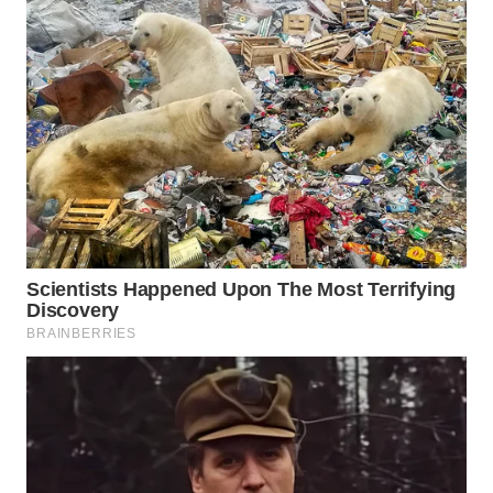
WN
BOGOR
WN
DEPOK
WN
TAPANULI
UTARA
WN
SAMOSIR
WN
PADANG
LAWAS