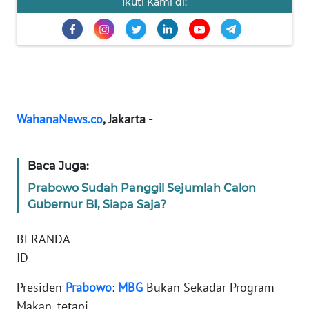
Ikuti Kami di:
Informasi
INDEKS
BERITA
KONTAK
KAMI
WahanaNews.co
, Jakarta -
INFO
IKLAN
Baca Juga:
Prabowo Sudah Panggil Sejumlah Calon
TENTANG
KAMI
Gubernur BI, Siapa Saja?
BERANDA
PEDOMAN
MEDIA
ID
SIBER
Presiden
Prabowo
:
MBG
Bukan Sekadar Program
Makan, tetapi
REDAKSI