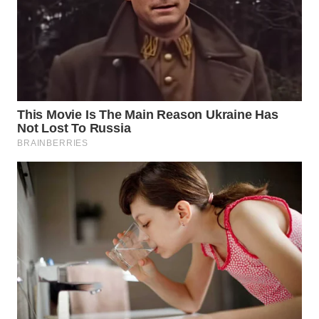
WN
SUMEDANG
WN
CIANJUR
WN
KEPULAUAN
SERIBU
WN
TANGERANG
WN
BINJAI
WN
CIREBON