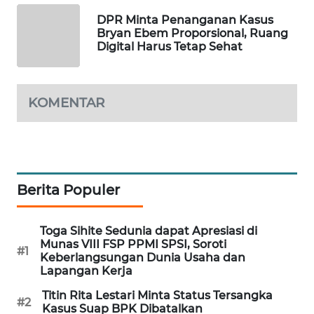
DPR Minta Penanganan Kasus
MAWAKA
Bryan Ebem Proporsional, Ruang
ID
Digital Harus Tetap Sehat
MARTABAT
NET
KOMENTAR
PLN
WATCH
MKLI
Berita Populer
LPKKI
Toga Sihite Sedunia dapat Apresiasi di
Munas VIII FSP PPMI SPSI, Soroti
#1
LKKI
Keberlangsungan Dunia Usaha dan
Lapangan Kerja
KOPEKLIN
Titin Rita Lestari Minta Status Tersangka
#2
Kasus Suap BPK Dibatalkan