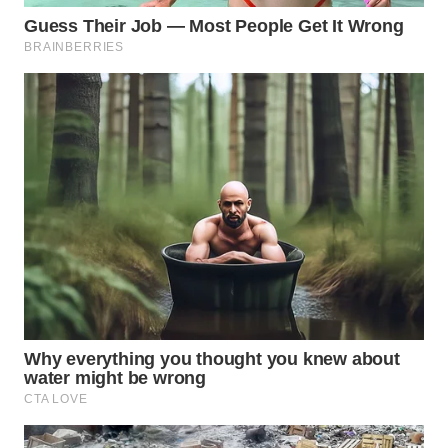
TAPANULI
TENGAH
WN DELI
SERDANG
WN
TEBING
TINGGI
WN
PAKPAK
WN
KARAWANG
WN
BEKASI