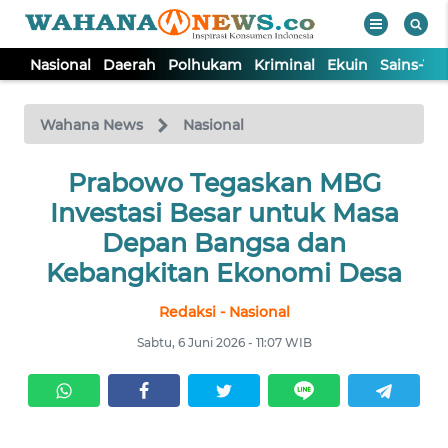
Nasional
Daerah
Polhukam
Kriminal
Ekuin
Sains-Te
WAHANA
Tutup
TV
Wahana News
Nasional
NASIONAL
Prabowo Tegaskan MBG
Investasi Besar untuk Masa
DAERAH
Depan Bangsa dan
Kebangkitan Ekonomi Desa
POLHUKAM
Redaksi - Nasional
Sabtu, 6 Juni 2026 - 11:07 WIB
KRIMINAL
EKUIN