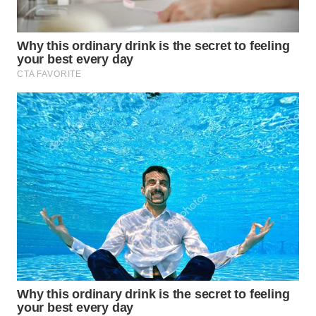
WN
INDRAMAYU
WN
KUNINGAN
WN
MAJALENGKA
WN
SUBANG
WN
SUKABUMI
WN
PURWAKARTA