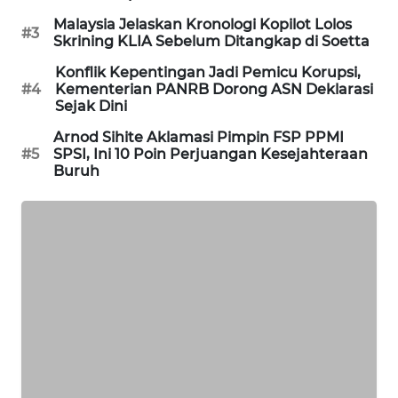
PORTAL
Malaysia Jelaskan Kronologi Kopilot Lolos
#3
KONSUMEN
Skrining KLIA Sebelum Ditangkap di Soetta
Konflik Kepentingan Jadi Pemicu Korupsi,
FORWAMKI
#4
Kementerian PANRB Dorong ASN Deklarasi
Sejak Dini
ALPERKLINAS
Arnod Sihite Aklamasi Pimpin FSP PPMI
#5
SPSI, Ini 10 Poin Perjuangan Kesejahteraan
Buruh
FORJASIDA
TAMBANG
NEWS
SITUNGIR
NEWS
SIDIKALANG
NEWS