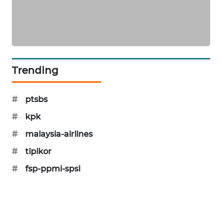
SIBARAGAS
NEWS
METRO
SIANTAR
Trending
NEWS
METRO
#
ptsbs
MEDAN
#
kpk
NEWS
#
malaysia-airlines
METRO
#
tipikor
JAKARTA
NEWS
#
fsp-ppmi-spsi
KRT
NEWS