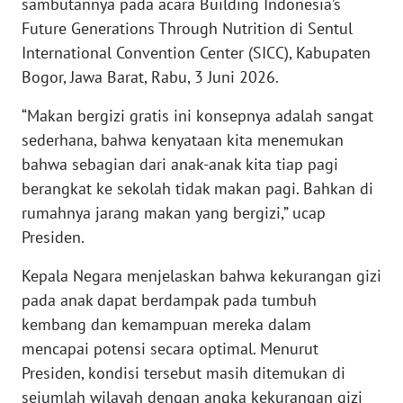
sambutannya pada acara Building Indonesia’s
WN
Future Generations Through Nutrition di Sentul
BANTEN
International Convention Center (SICC), Kabupaten
Bogor, Jawa Barat, Rabu, 3 Juni 2026.
WN
NTT
“Makan bergizi gratis ini konsepnya adalah sangat
sederhana, bahwa kenyataan kita menemukan
WN
bahwa sebagian dari anak-anak kita tiap pagi
KEPRI
berangkat ke sekolah tidak makan pagi. Bahkan di
rumahnya jarang makan yang bergizi,” ucap
WN
PAPUA
Presiden.
Kepala Negara menjelaskan bahwa kekurangan gizi
WN
pada anak dapat berdampak pada tumbuh
PAPUA
BARAT
kembang dan kemampuan mereka dalam
mencapai potensi secara optimal. Menurut
WN
Presiden, kondisi tersebut masih ditemukan di
RIAU
sejumlah wilayah dengan angka kekurangan gizi