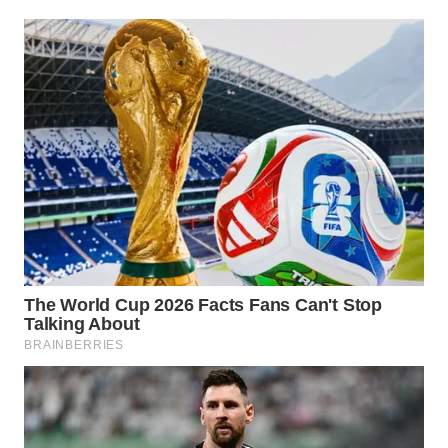
Wahana
Media
Group
WAHANA
NEWS
WAHANA
TANI
WAHANA
ADVOKAT
WAHANA
INFRASTRUKTUR
WAHANA
KONSUMEN