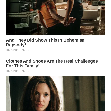
WN
INDRAMAYU
WN
KUNINGAN
WN
MAJALENGKA
WN
SUBANG
WN
SUKABUMI
WN
PURWAKARTA