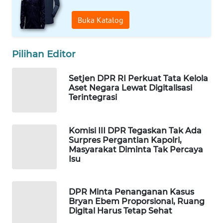
WAHANA
Buka Katalog
SPORT
WAHANA
Pilihan Editor
UMKM
Setjen DPR RI Perkuat Tata Kelola
WAHANA
Aset Negara Lewat Digitalisasi
SELEB
Terintegrasi
WAHANA
Komisi III DPR Tegaskan Tak Ada
PERSONA
Surpres Pergantian Kapolri,
Masyarakat Diminta Tak Percaya
Isu
WAHANA
OTOMOTIF
DPR Minta Penanganan Kasus
WAHANA
Bryan Ebem Proporsional, Ruang
HEALTH
Digital Harus Tetap Sehat