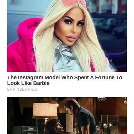
WN
SUMEDANG
WN
CIANJUR
WN
KEPULAUAN
SERIBU
WN
TANGERANG
WN
BINJAI
WN
CIREBON