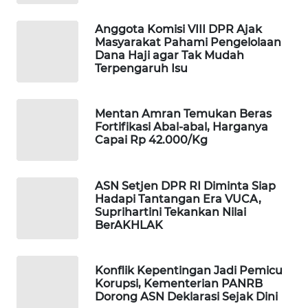
WAHANA
Anggota Komisi VIII DPR Ajak
DESA
Masyarakat Pahami Pengelolaan
WISATA
Dana Haji agar Tak Mudah
Terpengaruh Isu
LAPAK
WAHANA
Mentan Amran Temukan Beras
Fortifikasi Abal-abal, Harganya
Wahana
Capai Rp 42.000/Kg
Network
KONSUMEN
ASN Setjen DPR RI Diminta Siap
LISTRIK
Hadapi Tantangan Era VUCA,
Suprihartini Tekankan Nilai
BerAKHLAK
MASYARAKAT
KELISTRIKAN
Konflik Kepentingan Jadi Pemicu
WALINKI
Korupsi, Kementerian PANRB
ID
Dorong ASN Deklarasi Sejak Dini