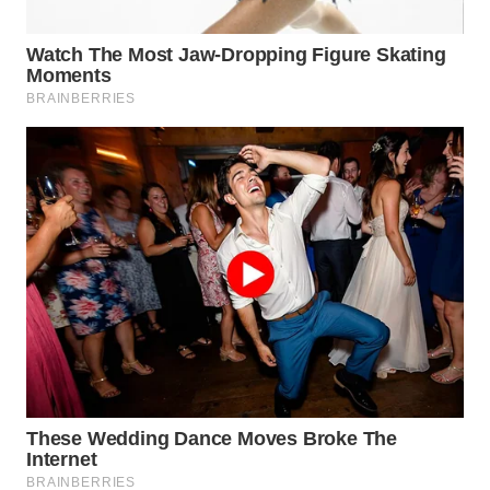
WN
NATUNA
WN
BINTAN
WN
MANDALIKA
WN
LIKUPANG
WN
LABUANBAJO
WN
BORNEO