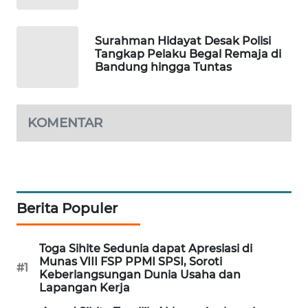
MAWAKA
ID
Surahman Hidayat Desak Polisi
Tangkap Pelaku Begal Remaja di
Bandung hingga Tuntas
MARTABAT
NET
KOMENTAR
PLN
WATCH
MKLI
Berita Populer
LPKKI
Toga Sihite Sedunia dapat Apresiasi di
LKKI
Munas VIII FSP PPMI SPSI, Soroti
#1
Keberlangsungan Dunia Usaha dan
KOPEKLIN
Lapangan Kerja