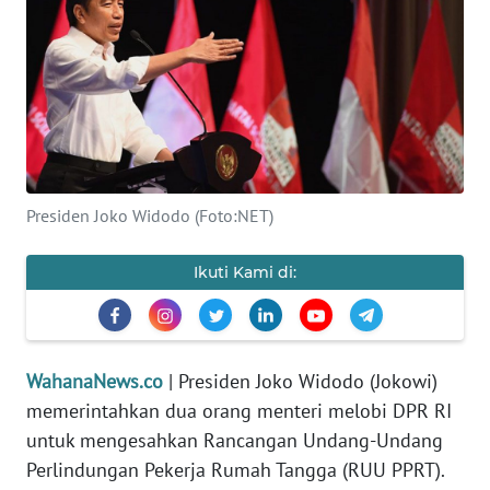
SAINS-TEKNO
KESEHATAN
INTERNASIONAL
SERBA-SERBI
Presiden Joko Widodo (Foto:NET)
PENDIDIKAN
Ikuti Kami di:
OLAHRAGA
OPINI
WahanaNews.co
| Presiden Joko Widodo (Jokowi)
memerintahkan dua orang menteri melobi DPR RI
untuk mengesahkan Rancangan Undang-Undang
EDITORIAL
Perlindungan Pekerja Rumah Tangga (RUU PPRT).