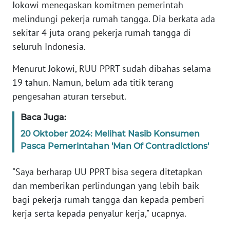
Jokowi menegaskan komitmen pemerintah
melindungi pekerja rumah tangga. Dia berkata ada
KARIR
sekitar 4 juta orang pekerja rumah tangga di
seluruh Indonesia.
DISCLAIMER
Menurut Jokowi, RUU PPRT sudah dibahas selama
Wahana
19 tahun. Namun, belum ada titik terang
News
pengesahan aturan tersebut.
Regional
Baca Juga:
WN
20 Oktober 2024: Melihat Nasib Konsumen
SUMUT
Pasca Pemerintahan 'Man Of Contradictions'
WN
"Saya berharap UU PPRT bisa segera ditetapkan
JAKARTA
dan memberikan perlindungan yang lebih baik
bagi pekerja rumah tangga dan kepada pemberi
WN
JABAR
kerja serta kepada penyalur kerja," ucapnya.