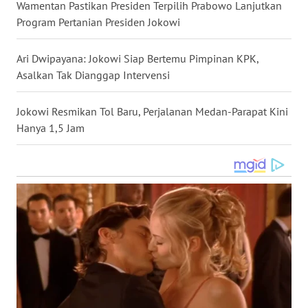
Wamentan Pastikan Presiden Terpilih Prabowo Lanjutkan
WN
Program Pertanian Presiden Jokowi
NUSANTARA
Ari Dwipayana: Jokowi Siap Bertemu Pimpinan KPK,
WN
Asalkan Tak Dianggap Intervensi
JOGJA
Jokowi Resmikan Tol Baru, Perjalanan Medan-Parapat Kini
WN
Hanya 1,5 Jam
JATIM
WN
BALI
WN
KALBAR
WN
KALTENG