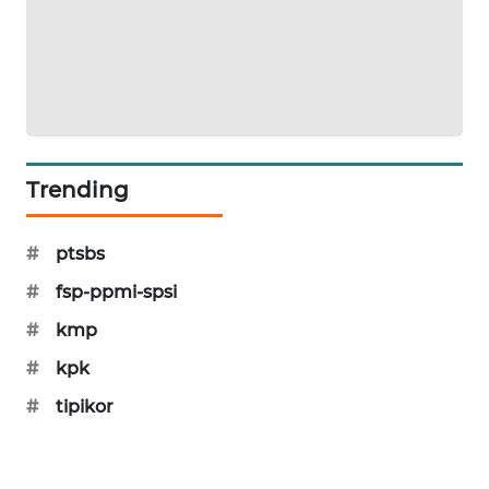
SIBARAGAS
NEWS
METRO
SIANTAR
NEWS
Trending
METRO
MEDAN
#
ptsbs
NEWS
#
fsp-ppmi-spsi
METRO
#
kmp
JAKARTA
NEWS
#
kpk
#
tipikor
KRT
NEWS