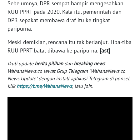
Sebelumnya, DPR sempat hampir mengesahkan
WN
RUU PPRT pada 2020. Kala itu, pemerintah dan
BANTEN
DPR sepakat membawa draf itu ke tingkat
paripurna.
WN
NTT
Meski demikian, rencana itu tak berlanjut. Tiba-tiba
RUU PPRT batal dibawa ke paripurna.
[ast]
WN
KEPRI
Ikuti update
berita pilihan
dan
breaking news
WahanaNews.co lewat Grup Telegram "WahanaNews.co
WN
News Update" dengan install aplikasi Telegram di ponsel,
PAPUA
klik
https://t.me/WahanaNews
, lalu join.
WN
PAPUA
BARAT
WN
RIAU