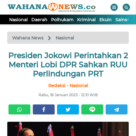
Nasional
Daerah
Polhukam
Kriminal
Ekuin
Sains-Te
WAHANA
Tutup
TV
Wahana News
Nasional
Presiden Jokowi Perintahkan 2
NASIONAL
Menteri Lobi DPR Sahkan RUU
DAERAH
Perlindungan PRT
Redaksi - Nasional
POLHUKAM
Rabu, 18 Januari 2023 - 12:31 WIB
KRIMINAL
EKUIN