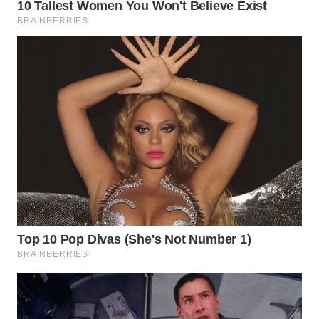
WN
MALUKU
WN
MALUT
WN
DAIRI
WN
DANAU
TOBA
WN
NIAS
WN
LANGKAT