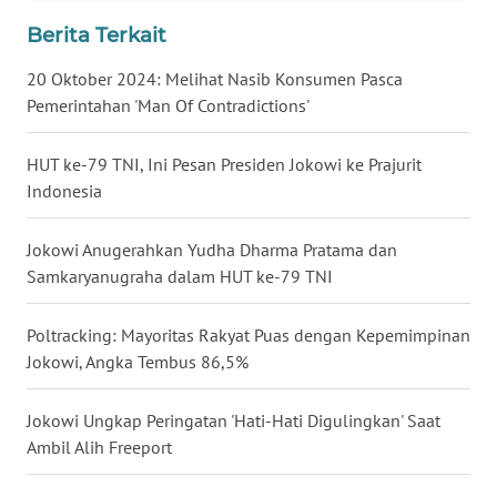
Berita Terkait
WN
BABEL
20 Oktober 2024: Melihat Nasib Konsumen Pasca
Pemerintahan 'Man Of Contradictions'
WN
SUMBAR
HUT ke-79 TNI, Ini Pesan Presiden Jokowi ke Prajurit
Indonesia
WN
SUMSEL
Jokowi Anugerahkan Yudha Dharma Pratama dan
Samkaryanugraha dalam HUT ke-79 TNI
WN
BENGKULU
Poltracking: Mayoritas Rakyat Puas dengan Kepemimpinan
Jokowi, Angka Tembus 86,5%
WN
LAMPUNG
Jokowi Ungkap Peringatan 'Hati-Hati Digulingkan' Saat
WN
Ambil Alih Freeport
JATENG