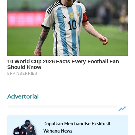
WAHANA
LISTRIK
WAHANA
TRAVEL
WAHANA
TV
WAHANANEWS
ID
Advertorial
WAHANANEWS
CO ID
WAHANANEWS
Dapatkan Merchandise Eksklusif
NET
Wahana News