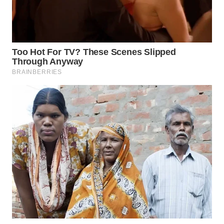
WN
KALTARA
WN
KALSEL
WN
KALTIM
WN
SULSEL
WN
GORONTALO
WN
SULUT