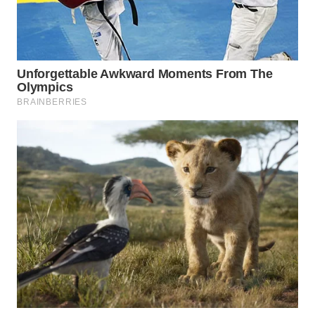
TAPANULI
TENGAH
WN DELI
SERDANG
WN
TEBING
TINGGI
WN
PAKPAK
WN
KARAWANG
WN
BEKASI