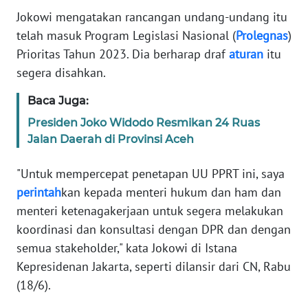
Informasi
Jokowi mengatakan rancangan undang-undang itu
telah masuk Program Legislasi Nasional (
Prolegnas
)
INDEKS
BERITA
Prioritas Tahun 2023. Dia berharap draf
aturan
itu
segera disahkan.
KONTAK
KAMI
Baca Juga:
Presiden Joko Widodo Resmikan 24 Ruas
INFO
Jalan Daerah di Provinsi Aceh
IKLAN
"Untuk mempercepat penetapan UU PPRT ini, saya
TENTANG
perintah
kan kepada menteri hukum dan ham dan
KAMI
menteri ketenagakerjaan untuk segera melakukan
koordinasi dan konsultasi dengan DPR dan dengan
PEDOMAN
semua stakeholder," kata Jokowi di Istana
MEDIA
Kepresidenan Jakarta, seperti dilansir dari CN, Rabu
SIBER
(18/6).
REDAKSI