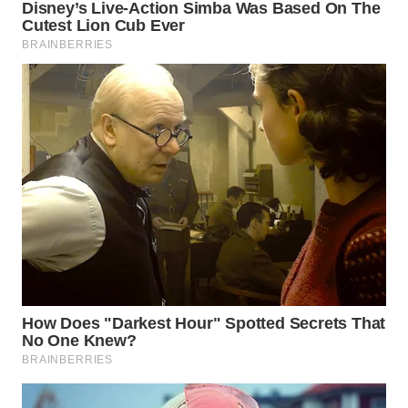
WN
BOGOR
WN
DEPOK
WN
TAPANULI
UTARA
WN
SAMOSIR
WN
PADANG
LAWAS