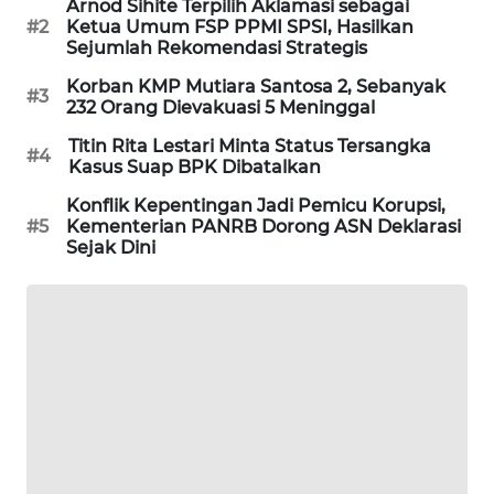
Arnod Sihite Terpilih Aklamasi sebagai
PORTAL
#2
Ketua Umum FSP PPMI SPSI, Hasilkan
KONSUMEN
Sejumlah Rekomendasi Strategis
Korban KMP Mutiara Santosa 2, Sebanyak
#3
FORWAMKI
232 Orang Dievakuasi 5 Meninggal
Titin Rita Lestari Minta Status Tersangka
#4
ALPERKLINAS
Kasus Suap BPK Dibatalkan
Konflik Kepentingan Jadi Pemicu Korupsi,
FORJASIDA
#5
Kementerian PANRB Dorong ASN Deklarasi
Sejak Dini
TAMBANG
NEWS
SITUNGIR
NEWS
SIDIKALANG
NEWS