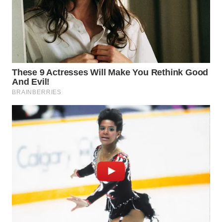
WN
PRIANGAN
TIMUR
WN
SEMARANG
WN
SOLO
WN
BOROBUDUR
WN
MADURA
WN
SURABAYA