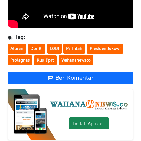
WN
SERAMBI
WN
Tag:
JAMBI
Aturan
Dpr Ri
LOBI
Perintah
Presiden Jokowi
WN
Prolegnas
Ruu Pprt
Wahananewsco
SULTRA
Beri Komentar
WN
NTB
WN
SULTENG
Install Aplikasi
WN
SULBAR