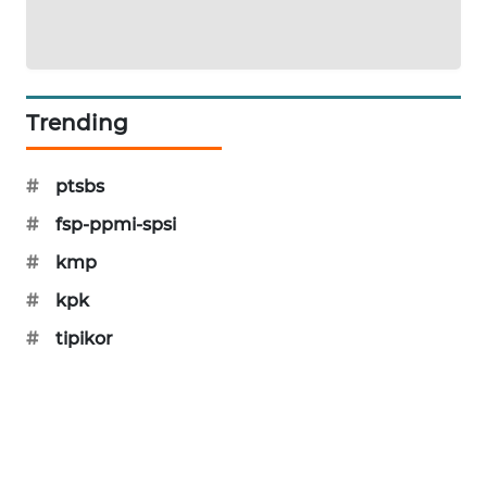
PORTAL
KONSUMEN
FORWAMKI
Trending
ALPERKLINAS
#
ptsbs
FORJASIDA
#
fsp-ppmi-spsi
#
kmp
TAMBANG
NEWS
#
kpk
#
tipikor
SITUNGIR
NEWS
SIDIKALANG
NEWS