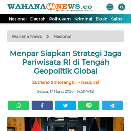
Nasional
Daerah
Polhukam
Kriminal
Ekuin
Sains-Te
WAHANA
Tutup
TV
Wahana News
Nasional
NASIONAL
Menpar Siapkan Strategi Jaga
Pariwisata RI di Tengah
DAERAH
Geopolitik Global
Sutrisno Simorangkir - Nasional
POLHUKAM
Selasa, 17 Maret 2026 - 14:59 WIB
KRIMINAL
EKUIN