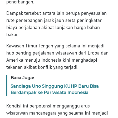
penerbangan.
KARIR
Dampak tersebut antara lain berupa penyesuaian
rute penerbangan jarak jauh serta peningkatan
DISCLAIMER
biaya perjalanan akibat lonjakan harga bahan
bakar.
Wahana
News
Kawasan Timur Tengah yang selama ini menjadi
Regional
hub penting perjalanan wisatawan dari Eropa dan
Amerika menuju Indonesia kini menghadapi
WN
tekanan akibat konflik yang terjadi.
SUMUT
Baca Juga:
WN
Sandiaga Uno Singgung KUHP Baru Bisa
JAKARTA
Berdampak ke Pariwisata Indonesia
WN
Kondisi ini berpotensi mengganggu arus
JABAR
wisatawan mancanegara yang selama ini menjadi