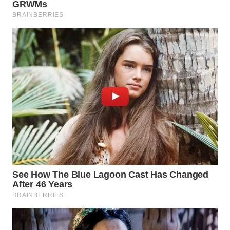
WN
PRIANGAN
TIMUR
WN
SEMARANG
WN
SOLO
WN
BOROBUDUR
WN
MADURA
WN
SURABAYA