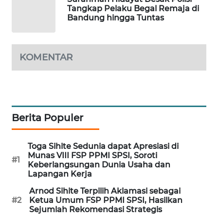
Tangkap Pelaku Begal Remaja di
WAHANA
Bandung hingga Tuntas
DESA
WISATA
KOMENTAR
LAPAK
WAHANA
Wahana
Network
Berita Populer
KONSUMEN
LISTRIK
Toga Sihite Sedunia dapat Apresiasi di
Munas VIII FSP PPMI SPSI, Soroti
#1
MASYARAKAT
Keberlangsungan Dunia Usaha dan
KELISTRIKAN
Lapangan Kerja
Arnod Sihite Terpilih Aklamasi sebagai
WALINKI
#2
Ketua Umum FSP PPMI SPSI, Hasilkan
ID
Sejumlah Rekomendasi Strategis