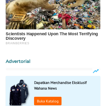
Wahana
Media
Group
WAHANA
NEWS
WAHANA
TANI
WAHANA
Advertorial
ADVOKAT
WAHANA
Dapatkan Merchandise Eksklusif
INFRASTRUKTUR
Wahana News
WAHANA
KONSUMEN
Buka Katalog