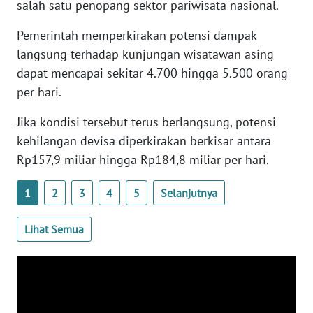
salah satu penopang sektor pariwisata nasional.
WN
BANTEN
Pemerintah memperkirakan potensi dampak
langsung terhadap kunjungan wisatawan asing
WN
dapat mencapai sekitar 4.700 hingga 5.500 orang
NTT
per hari.
WN
Jika kondisi tersebut terus berlangsung, potensi
KEPRI
kehilangan devisa diperkirakan berkisar antara
Rp157,9 miliar hingga Rp184,8 miliar per hari.
WN
PAPUA
1
2
3
4
5
Selanjutnya
WN
Lihat Semua
PAPUA
BARAT
WN
RIAU