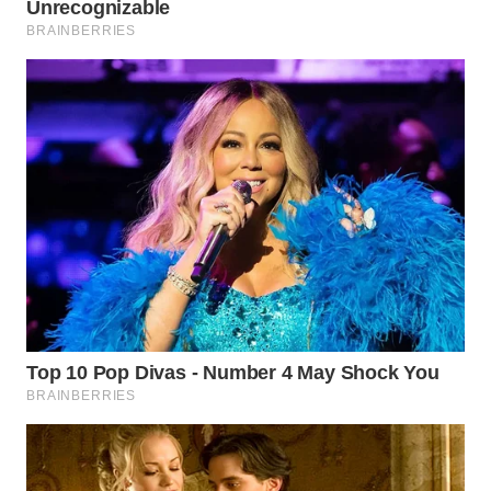
WN
BOGOR
WN
DEPOK
WN
TAPANULI
UTARA
WN
SAMOSIR
WN
PADANG
LAWAS