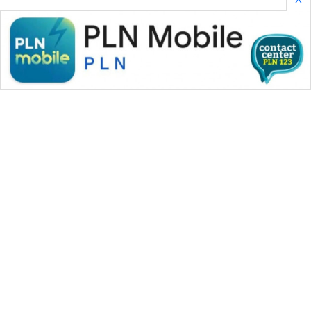
WAHANA MEDIA GROUP
|
|
|
WAHANA NEWS co
WAHANA TANI
WAHANA ADVOKAT
|
|
WAHANA INFRASTRUKTUR
WAHANA KONSUMEN
|
|
|
WAHANA LISTRIK
WAHANA TRAVEL
WAHANA TV