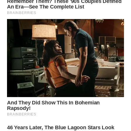
TAPANULI
TENGAH
WN DELI
SERDANG
WN
TEBING
TINGGI
WN
PAKPAK
WN
KARAWANG
WN
BEKASI