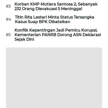
Korban KMP Mutiara Santosa 2, Sebanyak
#3
MAWAKA
232 Orang Dievakuasi 5 Meninggal
ID
Titin Rita Lestari Minta Status Tersangka
#4
Kasus Suap BPK Dibatalkan
MARTABAT
Konflik Kepentingan Jadi Pemicu Korupsi,
NET
#5
Kementerian PANRB Dorong ASN Deklarasi
Sejak Dini
PLN
WATCH
MKLI
LPKKI
LKKI
KOPEKLIN