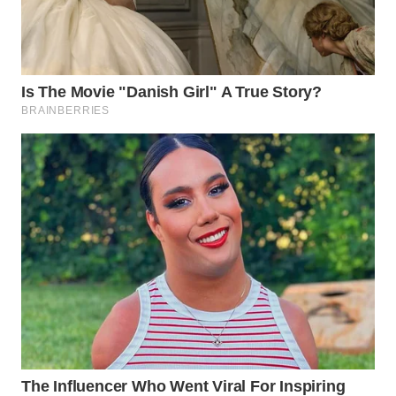
WN
INDRAMAYU
WN
KUNINGAN
WN
MAJALENGKA
WN
SUBANG
WN
SUKABUMI
WN
PURWAKARTA