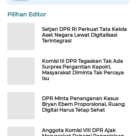
WAHANA
Pilihan Editor
LISTRIK
Setjen DPR RI Perkuat Tata Kelola
WAHANA
Aset Negara Lewat Digitalisasi
TRAVEL
Terintegrasi
WAHANA
TV
Komisi III DPR Tegaskan Tak Ada
Surpres Pergantian Kapolri,
Masyarakat Diminta Tak Percaya
WAHANANEWS
Isu
ID
DPR Minta Penanganan Kasus
WAHANANEWS
Bryan Ebem Proporsional, Ruang
CO ID
Digital Harus Tetap Sehat
WAHANANEWS
NET
Anggota Komisi VIII DPR Ajak