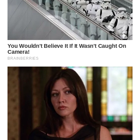
WN
KALTARA
WN
KALSEL
WN
KALTIM
WN
SULSEL
WN
GORONTALO
WN
SULUT