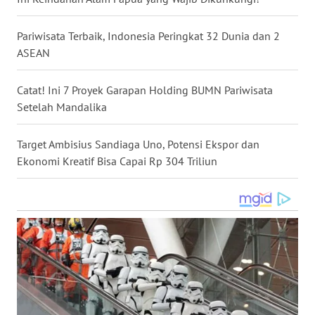
WN
NUSANTARA
Pariwisata Terbaik, Indonesia Peringkat 32 Dunia dan 2
ASEAN
WN
JOGJA
Catat! Ini 7 Proyek Garapan Holding BUMN Pariwisata
Setelah Mandalika
WN
JATIM
Target Ambisius Sandiaga Uno, Potensi Ekspor dan
Ekonomi Kreatif Bisa Capai Rp 304 Triliun
WN
BALI
WN
KALBAR
WN
KALTENG