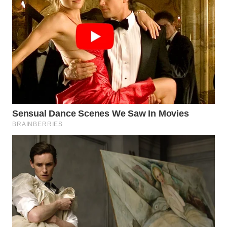
WN
SUMEDANG
WN
CIANJUR
WN
KEPULAUAN
SERIBU
WN
TANGERANG
WN
BINJAI
WN
CIREBON