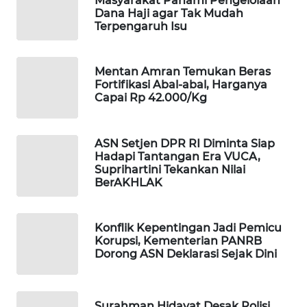
Masyarakat Pahami Pengelolaan
Dana Haji agar Tak Mudah
WAHANA
Terpengaruh Isu
SPORT
WAHANA
Mentan Amran Temukan Beras
UMKM
Fortifikasi Abal-abal, Harganya
Capai Rp 42.000/Kg
WAHANA
SELEB
ASN Setjen DPR RI Diminta Siap
Hadapi Tantangan Era VUCA,
Suprihartini Tekankan Nilai
WAHANA
BerAKHLAK
PERSONA
WAHANA
Konflik Kepentingan Jadi Pemicu
OTOMOTIF
Korupsi, Kementerian PANRB
Dorong ASN Deklarasi Sejak Dini
WAHANA
HEALTH
Surahman Hidayat Desak Polisi