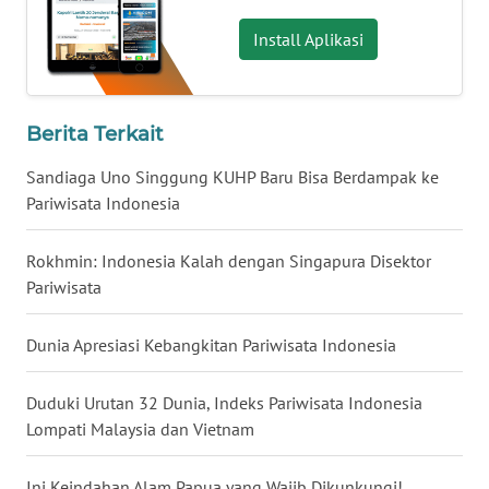
WN
Install Aplikasi
BABEL
WN
Berita Terkait
SUMBAR
Sandiaga Uno Singgung KUHP Baru Bisa Berdampak ke
WN
Pariwisata Indonesia
SUMSEL
Rokhmin: Indonesia Kalah dengan Singapura Disektor
WN
Pariwisata
BENGKULU
Dunia Apresiasi Kebangkitan Pariwisata Indonesia
WN
LAMPUNG
Duduki Urutan 32 Dunia, Indeks Pariwisata Indonesia
Lompati Malaysia dan Vietnam
WN
JATENG
Ini Keindahan Alam Papua yang Wajib Dikunkungi!