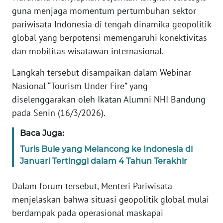
Informasi
guna menjaga momentum pertumbuhan sektor
pariwisata Indonesia di tengah dinamika geopolitik
INDEKS
BERITA
global yang berpotensi memengaruhi konektivitas
dan mobilitas wisatawan internasional.
KONTAK
Langkah tersebut disampaikan dalam Webinar
KAMI
Nasional “Tourism Under Fire” yang
diselenggarakan oleh Ikatan Alumni NHI Bandung
INFO
IKLAN
pada Senin (16/3/2026).
Baca Juga:
TENTANG
KAMI
Turis Bule yang Melancong ke Indonesia di
Januari Tertinggi dalam 4 Tahun Terakhir
PEDOMAN
MEDIA
Dalam forum tersebut, Menteri Pariwisata
SIBER
menjelaskan bahwa situasi geopolitik global mulai
berdampak pada operasional maskapai
REDAKSI