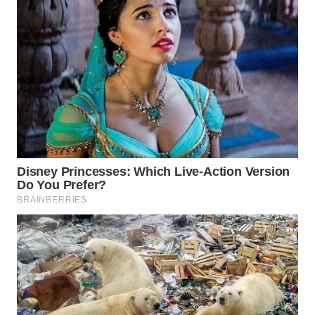
WN
NATUNA
WN
BINTAN
WN
MANDALIKA
WN
LIKUPANG
WN
LABUANBAJO
WN
BORNEO