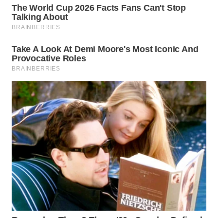
WN
TAPANULI
SELATAN
WN
TANJUNG
LESUNG
WN
KARO
WN
SIMALUNGUN
WN
LABUHANBATU
WN