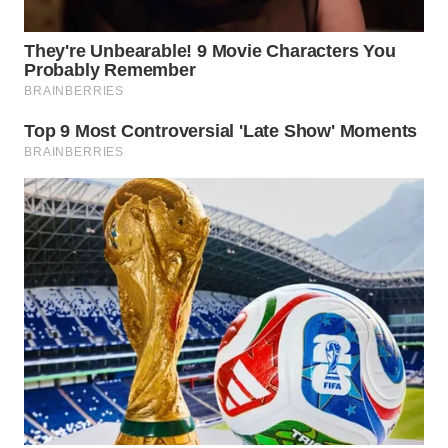
WN
MALUKU
WN
MALUT
WN
DAIRI
WN
DANAU
TOBA
WN
NIAS
WN
LANGKAT