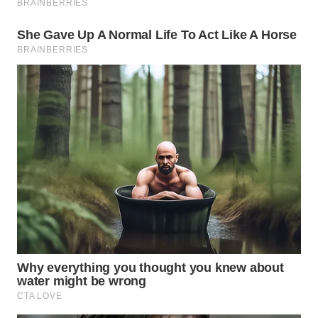
TAPANULI
TENGAH
WN DELI
SERDANG
WN
TEBING
TINGGI
WN
PAKPAK
WN
KARAWANG
WN
BEKASI