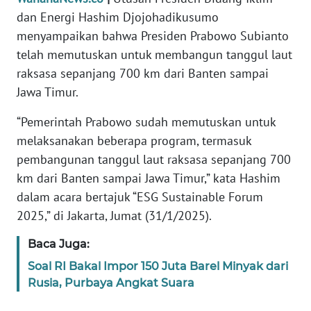
Informasi
dan Energi Hashim Djojohadikusumo
menyampaikan bahwa Presiden Prabowo Subianto
INDEKS
BERITA
telah memutuskan untuk membangun tanggul laut
raksasa sepanjang 700 km dari Banten sampai
KONTAK
Jawa Timur.
KAMI
“Pemerintah Prabowo sudah memutuskan untuk
INFO
melaksanakan beberapa program, termasuk
IKLAN
pembangunan tanggul laut raksasa sepanjang 700
km dari Banten sampai Jawa Timur,” kata Hashim
TENTANG
dalam acara bertajuk “ESG Sustainable Forum
KAMI
2025,” di Jakarta, Jumat (31/1/2025).
PEDOMAN
Baca Juga:
MEDIA
Soal RI Bakal Impor 150 Juta Barel Minyak dari
SIBER
Rusia, Purbaya Angkat Suara
REDAKSI