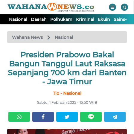
Nasional
Daerah
Polhukam
Kriminal
Ekuin
Sains-Te
WAHANA
Tutup
TV
Wahana News
Nasional
NASIONAL
Presiden Prabowo Bakal
Bangun Tanggul Laut Raksasa
DAERAH
Sepanjang 700 km dari Banten
- Jawa Timur
POLHUKAM
Tio - Nasional
Sabtu, 1 Februari 2025 - 15:50 WIB
KRIMINAL
EKUIN