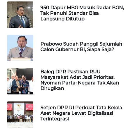
950 Dapur MBG Masuk Radar BGN,
WAHANA
Tak Penuhi Standar Bisa
LISTRIK
Langsung Ditutup
WAHANA
TRAVEL
Prabowo Sudah Panggil Sejumlah
Calon Gubernur BI, Siapa Saja?
WAHANA
TV
Baleg DPR Pastikan RUU
WAHANANEWS
Masyarakat Adat Jadi Prioritas,
ID
Nyoman Parta: Negara Tak Akan
Dirugikan
WAHANANEWS
CO ID
Setjen DPR RI Perkuat Tata Kelola
Aset Negara Lewat Digitalisasi
WAHANANEWS
Terintegrasi
NET