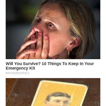
WN
SUMEDANG
WN
CIANJUR
WN
KEPULAUAN
SERIBU
WN
TANGERANG
WN
BINJAI
WN
CIREBON