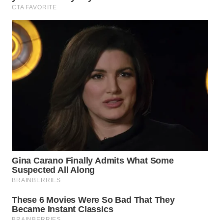
WN
NATUNA
WN
BINTAN
WN
MANDALIKA
WN
LIKUPANG
WN
LABUANBAJO
WN
BORNEO