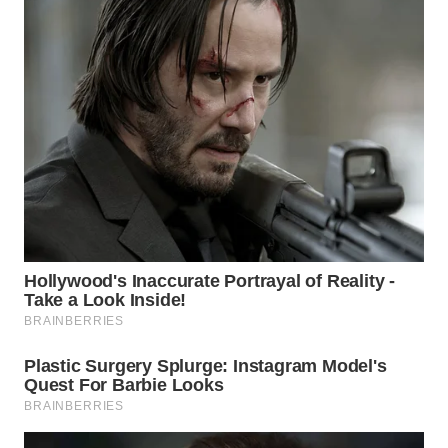
WN
BOGOR
WN
DEPOK
WN
TAPANULI
UTARA
WN
SAMOSIR
WN
PADANG
LAWAS