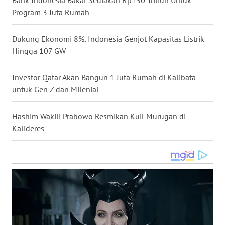
Program 3 Juta Rumah
WN
NUSANTARA
Dukung Ekonomi 8%, Indonesia Genjot Kapasitas Listrik
WN
Hingga 107 GW
JOGJA
Investor Qatar Akan Bangun 1 Juta Rumah di Kalibata
WN
untuk Gen Z dan Milenial
JATIM
Hashim Wakili Prabowo Resmikan Kuil Murugan di
WN
Kalideres
BALI
WN
KALBAR
WN
KALTENG