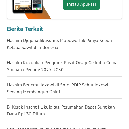
Install Aplikasi
WN
BABEL
Berita Terkait
WN
SUMBAR
Hashim Djojohadikusumo: Prabowo Tak Punya Kebun
Kelapa Sawit di Indonesia
WN
SUMSEL
Hashim Kukuhkan Pengurus Pusat Orsap Gerindra Gema
Sadhana Periode 2025-2030
WN
BENGKULU
Hashim Bertemu Jokowi di Solo, PDIP Sebut Jokowi
Sedang Membangun Opini
WN
LAMPUNG
BI Kerek Insentif Likuiditas, Perumahan Dapat Suntikan
Dana Rp130 Triliun
WN
JATENG
Bank Indonesia Bakal Sediakan Rp130 Triliun Untuk