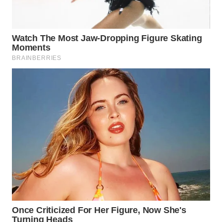
WN
MALUKU
WN
MALUT
WN
DAIRI
WN
DANAU
TOBA
WN
NIAS
WN
LANGKAT