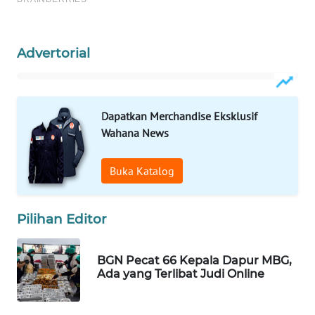
Wahana
Media
Group
Advertorial
WAHANA
NEWS
Dapatkan Merchandise Eksklusif
WAHANA
Wahana News
TANI
Buka Katalog
WAHANA
ADVOKAT
Pilihan Editor
WAHANA
INFRASTRUKTUR
BGN Pecat 66 Kepala Dapur MBG,
Ada yang Terlibat Judi Online
WAHANA
KONSUMEN