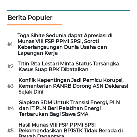
WAHANA
DESA
Berita Populer
WISATA
Toga Sihite Sedunia dapat Apresiasi di
LAPAK
Munas VIII FSP PPMI SPSI, Soroti
WAHANA
#1
Keberlangsungan Dunia Usaha dan
Lapangan Kerja
Wahana
Network
Titin Rita Lestari Minta Status Tersangka
#2
Kasus Suap BPK Dibatalkan
KONSUMEN
Konflik Kepentingan Jadi Pemicu Korupsi,
#3
Kementerian PANRB Dorong ASN Deklarasi
LISTRIK
Sejak Dini
MASYARAKAT
Siapkan SDM Untuk Transisi Energi, PLN
#4
dan IT PLN Beri Pelatihan Energi
KELISTRIKAN
Terbarukan Bagi Siswa SMA
Hasil Munas VIII FSP PPMI SPSI
WALINKI
#5
Rekomendasikan BPJSTK Tidak Berada di
ID
Bawah Danantara