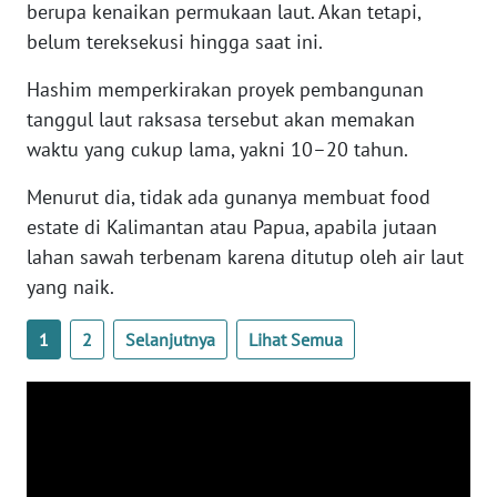
berupa kenaikan permukaan laut. Akan tetapi,
WN
belum tereksekusi hingga saat ini.
BANTEN
Hashim memperkirakan proyek pembangunan
WN
tanggul laut raksasa tersebut akan memakan
NTT
waktu yang cukup lama, yakni 10–20 tahun.
WN
Menurut dia, tidak ada gunanya membuat food
KEPRI
estate di Kalimantan atau Papua, apabila jutaan
lahan sawah terbenam karena ditutup oleh air laut
WN
yang naik.
PAPUA
1
2
Selanjutnya
Lihat Semua
WN
PAPUA
BARAT
WN
RIAU