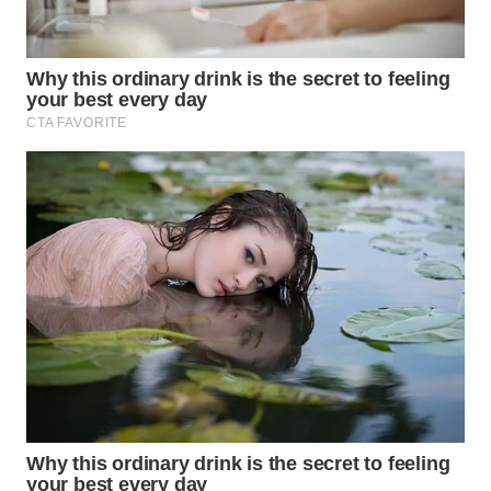
WN
PRIANGAN
TIMUR
WN
SEMARANG
WN
SOLO
WN
BOROBUDUR
WN
MADURA
WN
SURABAYA