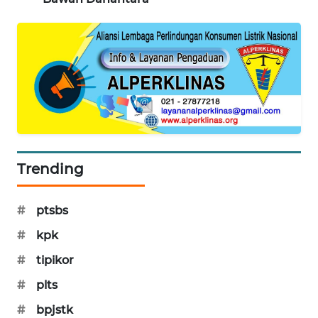
MAWAKA
ID
MARTABAT
NET
PLN
WATCH
Trending
MKLI
#
ptsbs
LPKKI
#
kpk
LKKI
#
tipikor
#
plts
KOPEKLIN
#
bpjstk