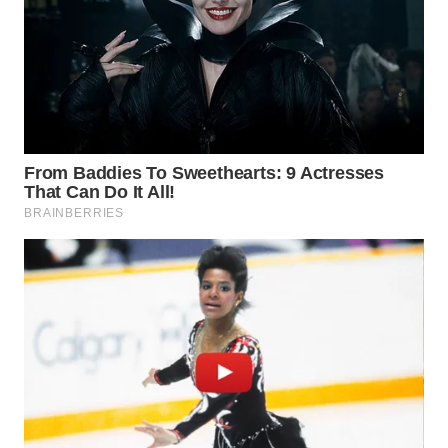
WN
KALTARA
WN
KALSEL
WN
KALTIM
WN
SULSEL
WN
GORONTALO
WN
SULUT