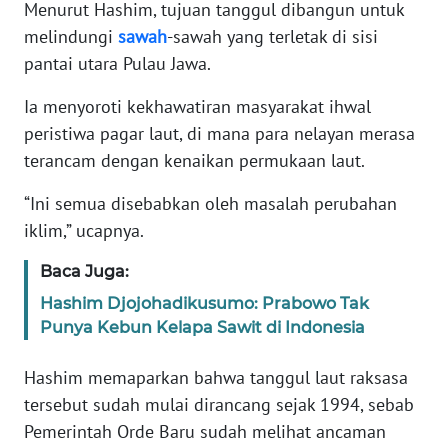
Menurut Hashim, tujuan tanggul dibangun untuk
melindungi
sawah
-sawah yang terletak di sisi
KARIR
pantai utara Pulau Jawa.
DISCLAIMER
Ia menyoroti kekhawatiran masyarakat ihwal
peristiwa pagar laut, di mana para nelayan merasa
Wahana
terancam dengan kenaikan permukaan laut.
News
Regional
“Ini semua disebabkan oleh masalah perubahan
iklim,” ucapnya.
WN
SUMUT
Baca Juga:
Hashim Djojohadikusumo: Prabowo Tak
WN
Punya Kebun Kelapa Sawit di Indonesia
JAKARTA
Hashim memaparkan bahwa tanggul laut raksasa
WN
tersebut sudah mulai dirancang sejak 1994, sebab
JABAR
Pemerintah Orde Baru sudah melihat ancaman