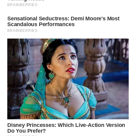
WN
TAPANULI
SELATAN
WN
TANJUNG
LESUNG
WN
KARO
WN
SIMALUNGUN
WN
LABUHANBATU
WN