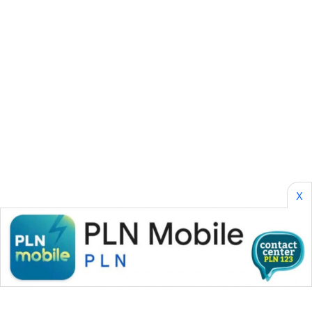
SONYA
ASA
NEWS
X