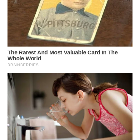
WN
INDRAMAYU
WN
KUNINGAN
WN
MAJALENGKA
WN
SUBANG
WN
SUKABUMI
WN
PURWAKARTA