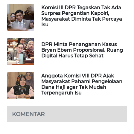
Komisi III DPR Tegaskan Tak Ada
WAHANA
Surpres Pergantian Kapolri,
SPORT
Masyarakat Diminta Tak Percaya
Isu
WAHANA
UMKM
DPR Minta Penanganan Kasus
Bryan Ebem Proporsional, Ruang
WAHANA
Digital Harus Tetap Sehat
SELEB
WAHANA
Anggota Komisi VIII DPR Ajak
PERSONA
Masyarakat Pahami Pengelolaan
Dana Haji agar Tak Mudah
Terpengaruh Isu
WAHANA
OTOMOTIF
KOMENTAR
WAHANA
HEALTH