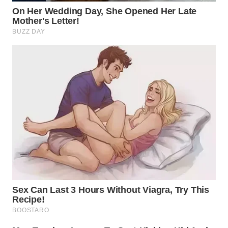
WN
BOGOR
WN
DEPOK
WN
TAPANULI
UTARA
WN
SAMOSIR
WN
PADANG
LAWAS