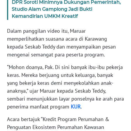
DPR Soroti Minimnya Dukungan Pemerintah,
Studio Alam Gamplong Jadi Bukti
KARIR
Kemandirian UMKM Kreatif
DISCLAIMER
Dalam panggilan video itu, Maruar
memperlihatkan suasana acara di Karawang
Wahana
kepada Seskab Teddy dan menyampaikan pesan
News
mengenai semangat para peserta program.
Regional
“Mohon doanya, Pak. Di sini banyak ibu-ibu pekerja
WN
keras. Mereka berjuang untuk keluarga, banyak
SUMUT
yang bekerja keras demi menyekolahkan anak-
anaknya,” ujar Maruar kepada Seskab Teddy,
WN
sembari menunjukkan layar ponselnya ke arah para
JAKARTA
penerima manfaat program
KUR
.
WN
Acara bertajuk “Kredit Program Perumahan &
JABAR
Penguatan Ekosistem Perumahan Kawasan