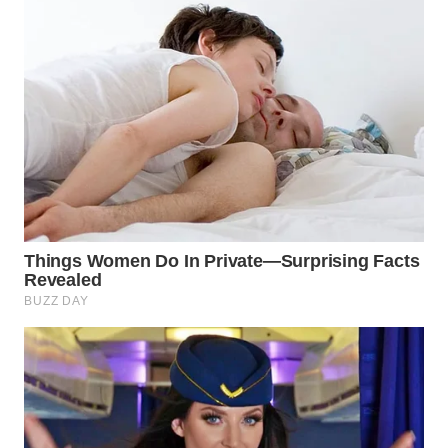
WN
INDRAMAYU
WN
KUNINGAN
WN
MAJALENGKA
WN
SUBANG
WN
SUKABUMI
WN
PURWAKARTA