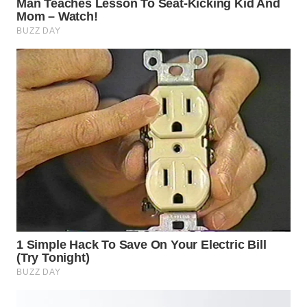
WN
SUMEDANG
WN
CIANJUR
WN
KEPULAUAN
SERIBU
WN
TANGERANG
WN
BINJAI
WN
CIREBON