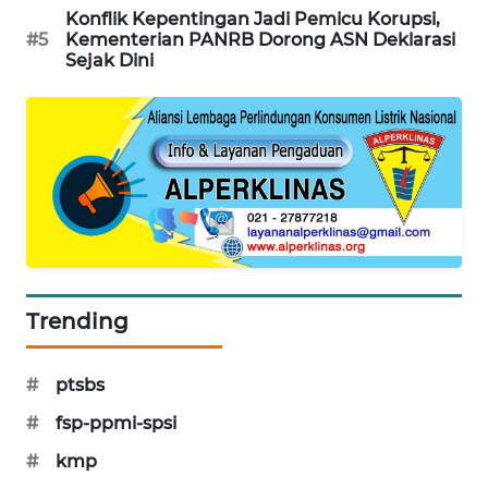
Konflik Kepentingan Jadi Pemicu Korupsi,
PORTAL
#5
Kementerian PANRB Dorong ASN Deklarasi
KONSUMEN
Sejak Dini
FORWAMKI
ALPERKLINAS
FORJASIDA
TAMBANG
NEWS
Trending
SITUNGIR
NEWS
#
ptsbs
#
fsp-ppmi-spsi
SIDIKALANG
NEWS
#
kmp