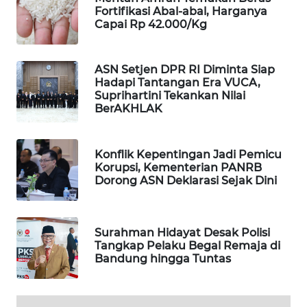
Fortifikasi Abal-abal, Harganya
WAHANA
Capai Rp 42.000/Kg
DESA
WISATA
ASN Setjen DPR RI Diminta Siap
LAPAK
Hadapi Tantangan Era VUCA,
WAHANA
Suprihartini Tekankan Nilai
BerAKHLAK
Wahana
Network
Konflik Kepentingan Jadi Pemicu
Korupsi, Kementerian PANRB
KONSUMEN
Dorong ASN Deklarasi Sejak Dini
LISTRIK
MASYARAKAT
Surahman Hidayat Desak Polisi
KELISTRIKAN
Tangkap Pelaku Begal Remaja di
Bandung hingga Tuntas
WALINKI
ID