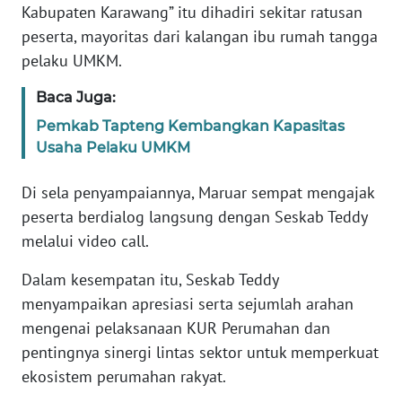
Kabupaten Karawang” itu dihadiri sekitar ratusan
WN
BANTEN
peserta, mayoritas dari kalangan ibu rumah tangga
pelaku UMKM.
WN
Baca Juga:
NTT
Pemkab Tapteng Kembangkan Kapasitas
WN
Usaha Pelaku UMKM
KEPRI
Di sela penyampaiannya, Maruar sempat mengajak
WN
peserta berdialog langsung dengan Seskab Teddy
PAPUA
melalui video call.
Dalam kesempatan itu, Seskab Teddy
WN
PAPUA
menyampaikan apresiasi serta sejumlah arahan
BARAT
mengenai pelaksanaan KUR Perumahan dan
pentingnya sinergi lintas sektor untuk memperkuat
WN
ekosistem perumahan rakyat.
RIAU