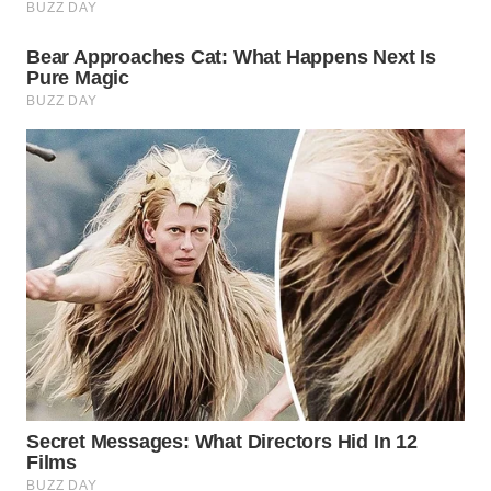
Wahana
Media
Group
WAHANA
NEWS
WAHANA
TANI
WAHANA
ADVOKAT
WAHANA
INFRASTRUKTUR
WAHANA
KONSUMEN