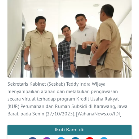
SAINS-TEKNO
KESEHATAN
INTERNASIONAL
SERBA-SERBI
PENDIDIKAN
Sekretaris Kabinet (Seskab) Teddy Indra Wijaya
OLAHRAGA
menyampaikan arahan dan melakukan pengawasan
secara virtual terhadap program Kredit Usaha Rakyat
(KUR) Perumahan dan Rumah Subsidi di Karawang, Jawa
OPINI
Barat, pada Senin (27/10/2025). [WahanaNews.co/JDI]
EDITORIAL
Ikuti Kami di: