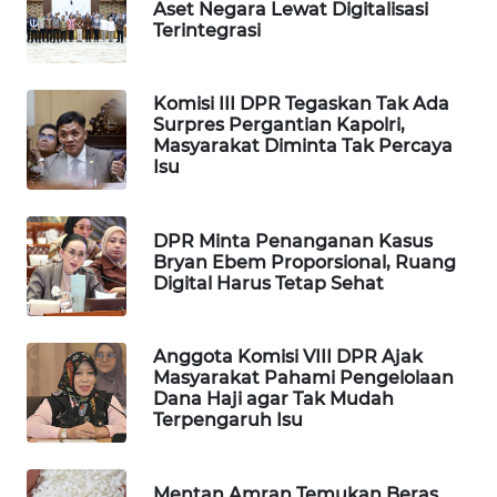
Aset Negara Lewat Digitalisasi
WAHANA
Terintegrasi
SPORT
Komisi III DPR Tegaskan Tak Ada
WAHANA
Surpres Pergantian Kapolri,
UMKM
Masyarakat Diminta Tak Percaya
Isu
WAHANA
SELEB
DPR Minta Penanganan Kasus
Bryan Ebem Proporsional, Ruang
WAHANA
Digital Harus Tetap Sehat
PERSONA
WAHANA
Anggota Komisi VIII DPR Ajak
Masyarakat Pahami Pengelolaan
OTOMOTIF
Dana Haji agar Tak Mudah
Terpengaruh Isu
WAHANA
HEALTH
Mentan Amran Temukan Beras