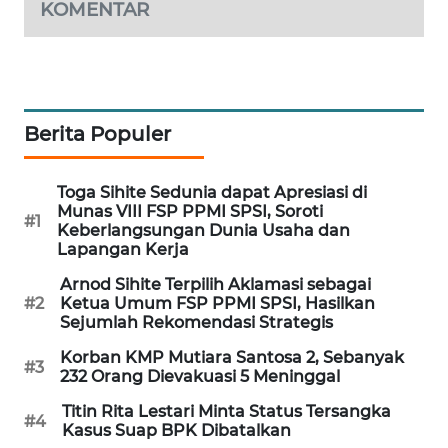
KOMENTAR
MAWAKA
ID
MARTABAT
NET
Berita Populer
PLN
Toga Sihite Sedunia dapat Apresiasi di
WATCH
Munas VIII FSP PPMI SPSI, Soroti
#1
Keberlangsungan Dunia Usaha dan
Lapangan Kerja
MKLI
Arnod Sihite Terpilih Aklamasi sebagai
#2
Ketua Umum FSP PPMI SPSI, Hasilkan
LPKKI
Sejumlah Rekomendasi Strategis
Korban KMP Mutiara Santosa 2, Sebanyak
LKKI
#3
232 Orang Dievakuasi 5 Meninggal
Titin Rita Lestari Minta Status Tersangka
KOPEKLIN
#4
Kasus Suap BPK Dibatalkan