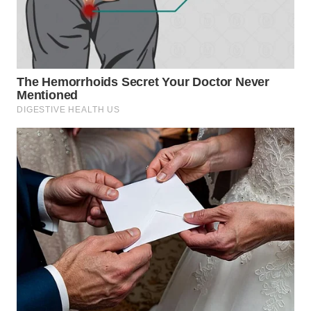
TAPANULI
TENGAH
WN DELI
SERDANG
WN
TEBING
TINGGI
WN
PAKPAK
WN
KARAWANG
WN
BEKASI