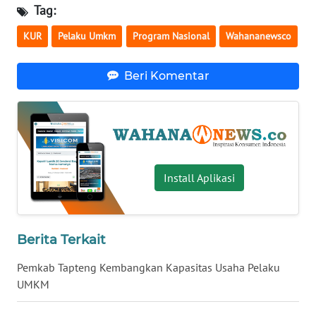
Tag:
WN
BABEL
KUR
Pelaku Umkm
Program Nasional
Wahananewsco
WN
Beri Komentar
SUMBAR
WN
SUMSEL
WN
Install Aplikasi
BENGKULU
WN
Berita Terkait
LAMPUNG
Pemkab Tapteng Kembangkan Kapasitas Usaha Pelaku
WN
UMKM
JATENG