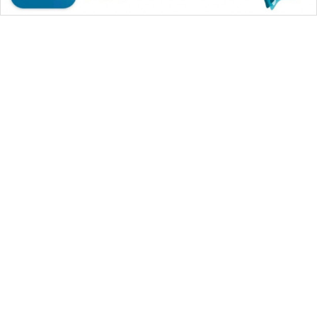
WAHANA MEDIA GROUP
|
|
|
WAHANA NEWS co
WAHANA TANI
WAHANA ADVOKAT
|
|
WAHANA INFRASTRUKTUR
WAHANA KONSUMEN
|
|
|
WAHANA LISTRIK
WAHANA TRAVEL
WAHANA TV
|
|
|
WAHANANEWS id
WAHANANEWS CO ID
WAHANANEWS NET
|
|
|
WAHANA SPORT ID
Wahana UMKM
Wahana Seleb
|
|
|
Wahana Persona
Wahana Otomotif
Wahana Health
|
Wahana Desa Wisata
Lapak Wahana