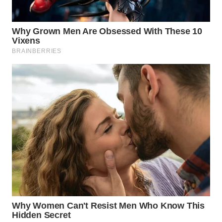
WN
NATUNA
WN
BINTAN
WN
MANDALIKA
WN
LIKUPANG
WN
LABUANBAJO
WN
BORNEO