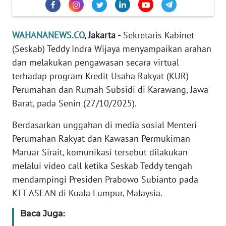
Informasi
INDEKS
WAHANANEWS.CO
, Jakarta -
Sekretaris Kabinet
BERITA
(Seskab) Teddy Indra Wijaya menyampaikan arahan
dan melakukan pengawasan secara virtual
KONTAK
KAMI
terhadap program Kredit Usaha Rakyat (KUR)
Perumahan dan Rumah Subsidi di Karawang, Jawa
INFO
Barat, pada Senin (27/10/2025).
IKLAN
Berdasarkan unggahan di media sosial Menteri
Perumahan Rakyat dan Kawasan Permukiman
TENTANG
KAMI
Maruar Sirait, komunikasi tersebut dilakukan
melalui video call ketika Seskab Teddy tengah
PEDOMAN
mendampingi Presiden Prabowo Subianto pada
MEDIA
KTT ASEAN di Kuala Lumpur, Malaysia.
SIBER
Baca Juga:
REDAKSI