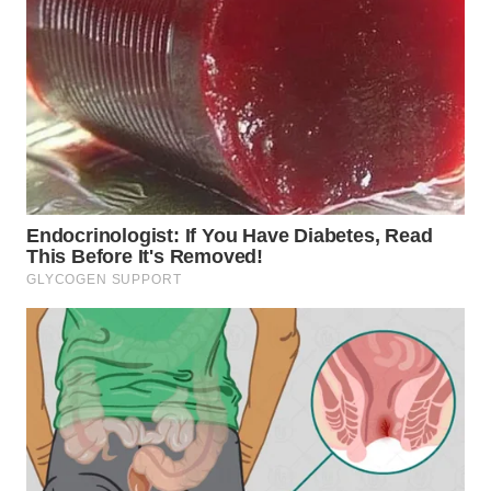
WN
TAPANULI
SELATAN
WN
TANJUNG
LESUNG
WN
KARO
WN
SIMALUNGUN
WN
LABUHANBATU
WN