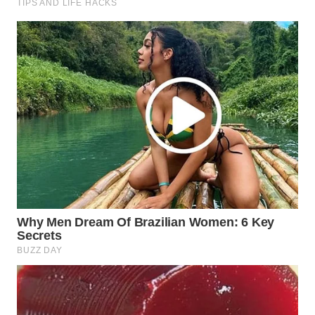
WN
MALUKU
WN
MALUT
WN
DAIRI
WN
DANAU
TOBA
WN
NIAS
WN
LANGKAT