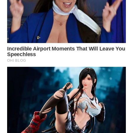
WN
PRIANGAN
TIMUR
WN
SEMARANG
WN
SOLO
WN
BOROBUDUR
WN
MADURA
WN
SURABAYA