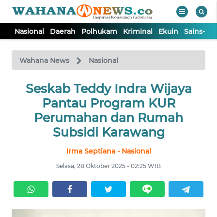
Nasional
Daerah
Polhukam
Kriminal
Ekuin
Sains-Te
WAHANA
Tutup
TV
Wahana News
Nasional
NASIONAL
Seskab Teddy Indra Wijaya
Pantau Program KUR
DAERAH
Perumahan dan Rumah
Subsidi Karawang
POLHUKAM
Irma Septiana - Nasional
Selasa, 28 Oktober 2025 - 02:25 WIB
KRIMINAL
EKUIN