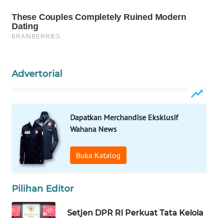
WAHANA
LISTRIK
WAHANA
TRAVEL
Advertorial
WAHANA
TV
Dapatkan Merchandise Eksklusif
WAHANANEWS
Wahana News
ID
Buka Katalog
WAHANANEWS
CO ID
Pilihan Editor
WAHANANEWS
NET
Setjen DPR RI Perkuat Tata Kelola