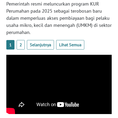
Pemerintah resmi meluncurkan program KUR
WN
Perumahan pada 2025 sebagai terobosan baru
SERAMBI
dalam memperluas akses pembiayaan bagi pelaku
usaha mikro, kecil dan menengah (UMKM) di sektor
WN
perumahan.
JAMBI
1
2
Selanjutnya
Lihat Semua
WN
SULTRA
WN
NTB
WN
SULTENG
WN
SULBAR