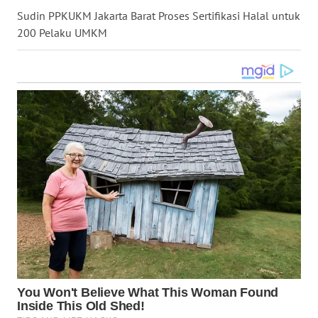
Sudin PPKUKM Jakarta Barat Proses Sertifikasi Halal untuk
WN
KALTARA
200 Pelaku UMKM
WN
KALSEL
WN
KALTIM
WN
SULSEL
WN
GORONTALO
WN
SULUT