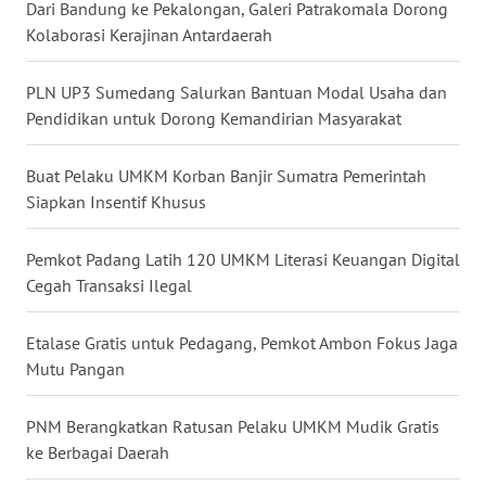
Dari Bandung ke Pekalongan, Galeri Patrakomala Dorong
WN
Kolaborasi Kerajinan Antardaerah
NUSANTARA
PLN UP3 Sumedang Salurkan Bantuan Modal Usaha dan
WN
Pendidikan untuk Dorong Kemandirian Masyarakat
JOGJA
Buat Pelaku UMKM Korban Banjir Sumatra Pemerintah
WN
Siapkan Insentif Khusus
JATIM
Pemkot Padang Latih 120 UMKM Literasi Keuangan Digital
WN
Cegah Transaksi Ilegal
BALI
Etalase Gratis untuk Pedagang, Pemkot Ambon Fokus Jaga
WN
Mutu Pangan
KALBAR
PNM Berangkatkan Ratusan Pelaku UMKM Mudik Gratis
WN
ke Berbagai Daerah
KALTENG