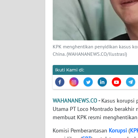
KARIR
DISCLAIMER
Wahana
News
Regional
KPK menghentikan penyidikan kasus kor
China. (WAHANANEWS.CO/Ilustrasi)
WN
SUMUT
Ikuti Kami di:
WN
JAKARTA
WAHANANEWS.CO
-
Kasus korupsi 
WN
Utama PT Loco Montrado berakhir 
JABAR
membuat KPK resmi menghentikan 
Komisi Pemberantasan
Korupsi
(
KP
WN
BANTEN