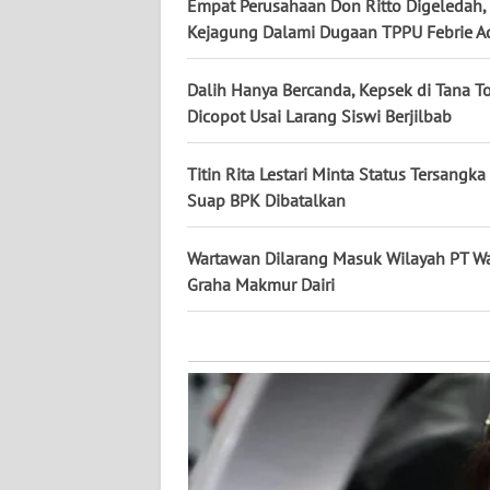
KALTARA
Empat Perusahaan Don Ritto Digeledah,
Kejagung Dalami Dugaan TPPU Febrie A
WN
KALSEL
Dalih Hanya Bercanda, Kepsek di Tana To
Dicopot Usai Larang Siswi Berjilbab
WN
KALTIM
Titin Rita Lestari Minta Status Tersangk
Suap BPK Dibatalkan
WN
SULSEL
Wartawan Dilarang Masuk Wilayah PT W
Graha Makmur Dairi
WN
GORONTALO
WN
SULUT
WN
MALUKU