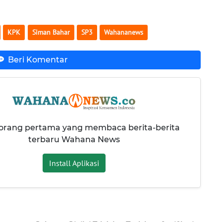
KPK
Siman Bahar
SP3
Wahananews
Beri Komentar
 orang pertama yang membaca berita-berita
terbaru Wahana News
Install Aplikasi