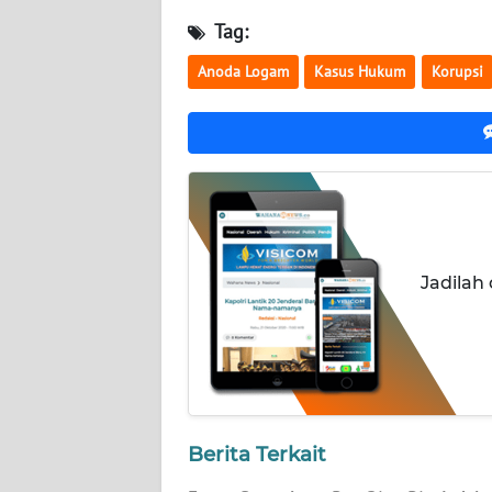
NUSANTARA
Tag:
WN
Anoda Logam
Kasus Hukum
Korupsi
JOGJA
WN
JATIM
WN
BALI
Jadilah
WN
KALBAR
WN
KALTENG
Berita Terkait
WN