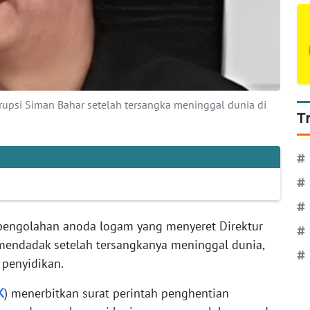
upsi Siman Bahar setelah tersangka meninggal dunia di
T
#
#
#
pengolahan anoda logam yang menyeret Direktur
#
mendadak setelah tersangkanya meninggal dunia,
#
penyidikan.
K
) menerbitkan surat perintah penghentian