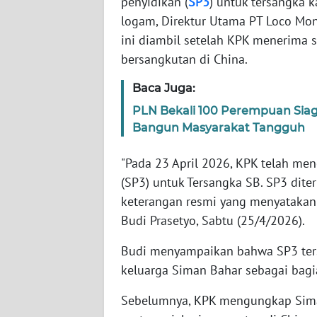
penyidikan (
SP3
) untuk tersangka 
logam, Direktur Utama PT Loco Mon
WN
ini diambil setelah KPK menerima s
NTT
bersangkutan di China.
WN
Baca Juga:
KEPRI
PLN Bekali 100 Perempuan Sia
Bangun Masyarakat Tangguh
WN
PAPUA
"Pada 23 April 2026, KPK telah men
(SP3) untuk Tersangka SB. SP3 dite
WN
keterangan resmi yang menyatakan 
PAPUA
Budi Prasetyo, Sabtu (25/4/2026).
BARAT
Budi menyampaikan bahwa SP3 ters
WN
keluarga Siman Bahar sebagai bagi
RIAU
Sebelumnya, KPK mengungkap Sima
WN