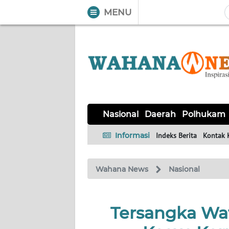
MENU
WAHANA
Tutup
TV
NASIONAL
DAERAH
POLHUKAM
KRIMINAL
EKUIN
SAINS-
KESEHATAN
INTERNASIONAL
Nasional
Daerah
Polhukam
TEKNO
Informasi
Indeks Berita
Kontak 
SERBA-
PENDIDIKAN
OLAHRAGA
OPINI
SERBI
Wahana News
Nasional
EDITORIAL
Tersangka Waf
Informasi