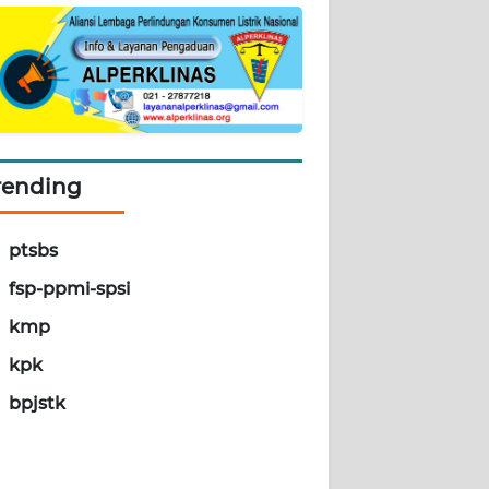
rending
ptsbs
fsp-ppmi-spsi
kmp
kpk
bpjstk