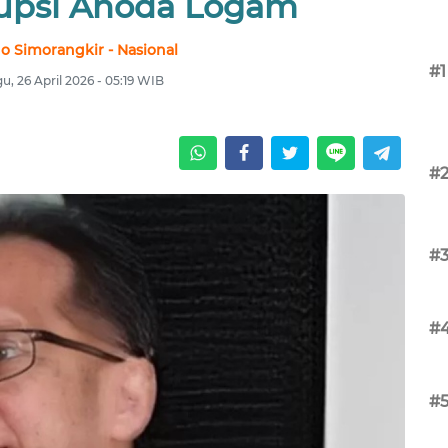
upsi Anoda Logam
no Simorangkir - Nasional
#1
u, 26 April 2026 - 05:19 WIB
#
#
#
#