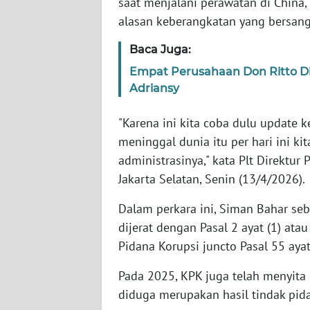
saat menjalani perawatan di China
SERAMBI
alasan keberangkatan yang bersangk
WN
Baca Juga:
JAMBI
Empat Perusahaan Don Ritto D
Adriansy
WN
SULTRA
"Karena ini kita coba dulu update k
meninggal dunia itu per hari ini ki
WN
administrasinya," kata Plt Direktu
NTB
Jakarta Selatan, Senin (13/4/2026).
WN
Dalam perkara ini, Siman Bahar se
SULTENG
dijerat dengan Pasal 2 ayat (1) a
Pidana Korupsi juncto Pasal 55 ayat
WN
SULBAR
Pada 2025, KPK juga telah menyita 
diduga merupakan hasil tindak pida
WN