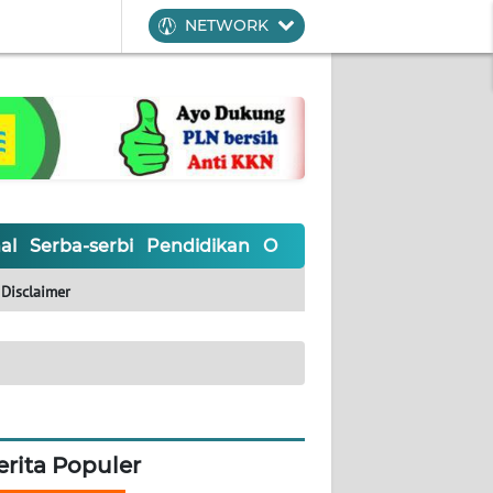
NETWORK
al
Serba-serbi
Pendidikan
Olahraga
Opini
Editoria
Disclaimer
erita Populer