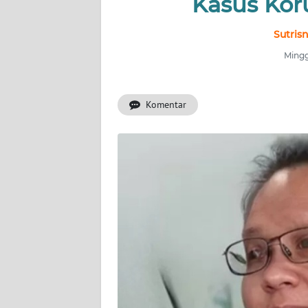
Kasus Kor
INDEKS
BERITA
Sutris
Mingg
KONTAK
KAMI
Komentar
INFO
IKLAN
TENTANG
KAMI
PEDOMAN
MEDIA
SIBER
REDAKSI