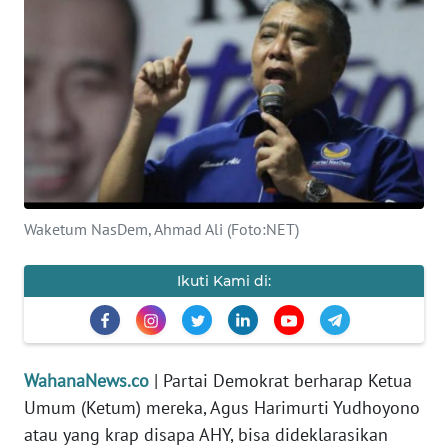
SAINS-TEKNO
KESEHATAN
INTERNASIONAL
SERBA-SERBI
Waketum NasDem, Ahmad Ali (Foto:NET)
PENDIDIKAN
Ikuti Kami di:
OLAHRAGA
OPINI
WahanaNews.co
| Partai Demokrat berharap Ketua
EDITORIAL
Umum (Ketum) mereka, Agus Harimurti Yudhoyono
atau yang krap disapa AHY, bisa dideklarasikan