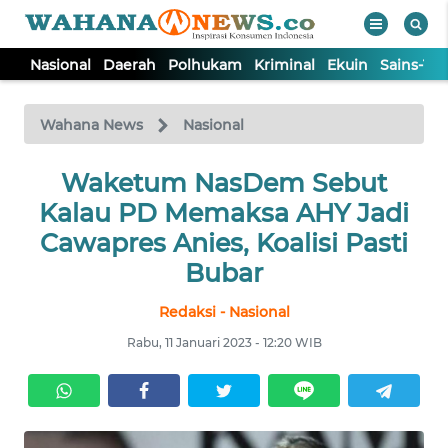
Nasional
Daerah
Polhukam
Kriminal
Ekuin
Sains-Te
WAHANA
Tutup
TV
Wahana News
Nasional
NASIONAL
Waketum NasDem Sebut
Kalau PD Memaksa AHY Jadi
DAERAH
Cawapres Anies, Koalisi Pasti
Bubar
POLHUKAM
Redaksi - Nasional
Rabu, 11 Januari 2023 - 12:20 WIB
KRIMINAL
EKUIN