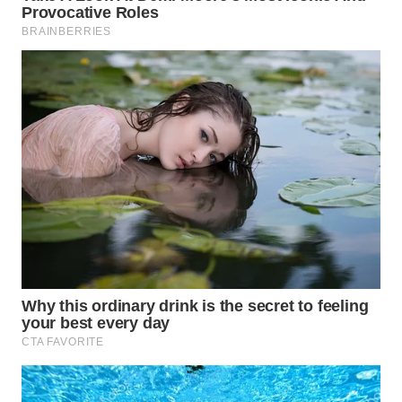
WN
INDRAMAYU
WN
KUNINGAN
WN
MAJALENGKA
WN
SUBANG
WN
SUKABUMI
WN
PURWAKARTA