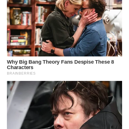
WN
TAPANULI
SELATAN
WN
TANJUNG
LESUNG
WN
KARO
WN
SIMALUNGUN
WN
LABUHANBATU
WN