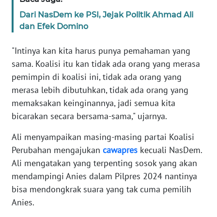
WN
Dari NasDem ke PSI, Jejak Politik Ahmad Ali
BANTEN
dan Efek Domino
WN
"Intinya kan kita harus punya pemahaman yang
NTT
sama. Koalisi itu kan tidak ada orang yang merasa
pemimpin di koalisi ini, tidak ada orang yang
WN
merasa lebih dibutuhkan, tidak ada orang yang
KEPRI
memaksakan keinginannya, jadi semua kita
bicarakan secara bersama-sama," ujarnya.
WN
PAPUA
Ali menyampaikan masing-masing partai Koalisi
Perubahan mengajukan
cawapres
kecuali NasDem.
WN
PAPUA
Ali mengatakan yang terpenting sosok yang akan
BARAT
mendampingi Anies dalam Pilpres 2024 nantinya
bisa mendongkrak suara yang tak cuma pemilih
WN
Anies.
RIAU