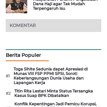
Dana Haji agar Tak Mudah
WAHANA
Terpengaruh Isu
DESA
WISATA
KOMENTAR
LAPAK
WAHANA
Wahana
Network
Berita Populer
KONSUMEN
LISTRIK
Toga Sihite Sedunia dapat Apresiasi di
Munas VIII FSP PPMI SPSI, Soroti
#1
Keberlangsungan Dunia Usaha dan
MASYARAKAT
Lapangan Kerja
KELISTRIKAN
Titin Rita Lestari Minta Status Tersangka
#2
Kasus Suap BPK Dibatalkan
WALINKI
ID
Konflik Kepentingan Jadi Pemicu Korupsi,