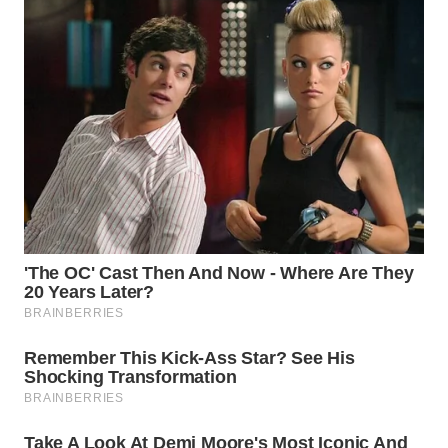
WN
SUMEDANG
WN
CIANJUR
WN
KEPULAUAN
SERIBU
WN
TANGERANG
WN
BINJAI
WN
CIREBON