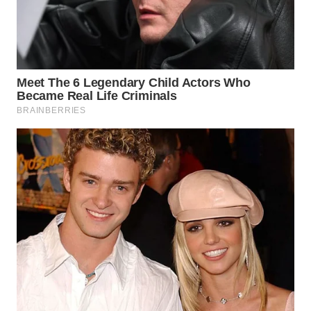
TAPANULI
TENGAH
WN DELI
SERDANG
WN
TEBING
TINGGI
WN
PAKPAK
WN
KARAWANG
WN
BEKASI