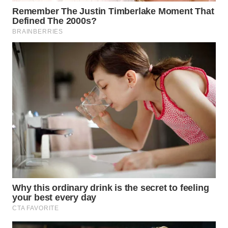
WN
BOGOR
WN
DEPOK
WN
TAPANULI
UTARA
WN
SAMOSIR
WN
PADANG
LAWAS