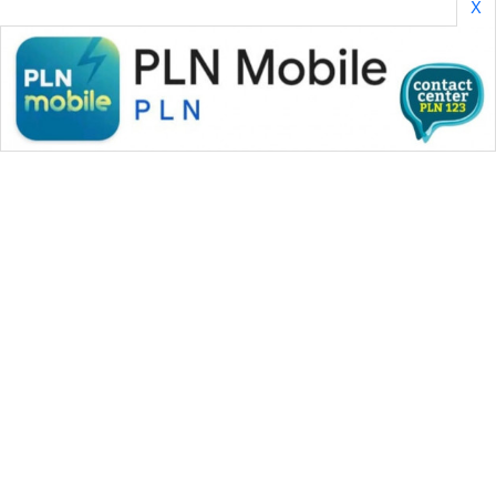
X
WAHANA MEDIA GROUP
|
|
|
WAHANA NEWS co
WAHANA TANI
WAHANA ADVOKAT
|
|
WAHANA INFRASTRUKTUR
WAHANA KONSUMEN
|
|
|
WAHANA LISTRIK
WAHANA TRAVEL
WAHANA TV