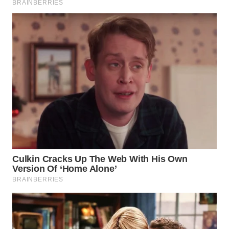
WN
MALUKU
WN
MALUT
WN
DAIRI
WN
DANAU
TOBA
WN
NIAS
WN
LANGKAT