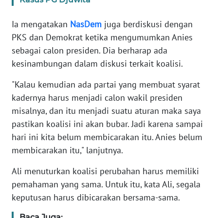
KARIR
Ia mengatakan
NasDem
juga berdiskusi dengan
PKS dan Demokrat ketika mengumumkan Anies
DISCLAIMER
sebagai calon presiden. Dia berharap ada
kesinambungan dalam diskusi terkait koalisi.
Wahana
News
"Kalau kemudian ada partai yang membuat syarat
Regional
kadernya harus menjadi calon wakil presiden
misalnya, dan itu menjadi suatu aturan maka saya
WN
pastikan koalisi ini akan bubar. Jadi karena sampai
SUMUT
hari ini kita belum membicarakan itu. Anies belum
membicarakan itu," lanjutnya.
WN
JAKARTA
Ali menuturkan koalisi perubahan harus memiliki
pemahaman yang sama. Untuk itu, kata Ali, segala
WN
keputusan harus dibicarakan bersama-sama.
JABAR
Baca Juga: