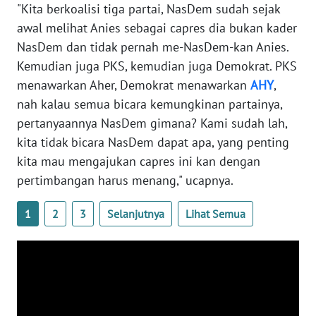
"Kita berkoalisi tiga partai, NasDem sudah sejak
WN
awal melihat Anies sebagai capres dia bukan kader
SERAMBI
NasDem dan tidak pernah me-NasDem-kan Anies.
Kemudian juga PKS, kemudian juga Demokrat. PKS
WN
menawarkan Aher, Demokrat menawarkan
AHY
,
JAMBI
nah kalau semua bicara kemungkinan partainya,
pertanyaannya NasDem gimana? Kami sudah lah,
WN
kita tidak bicara NasDem dapat apa, yang penting
SULTRA
kita mau mengajukan capres ini kan dengan
pertimbangan harus menang," ucapnya.
WN
NTB
1
2
3
Selanjutnya
Lihat Semua
WN
SULTENG
WN
SULBAR