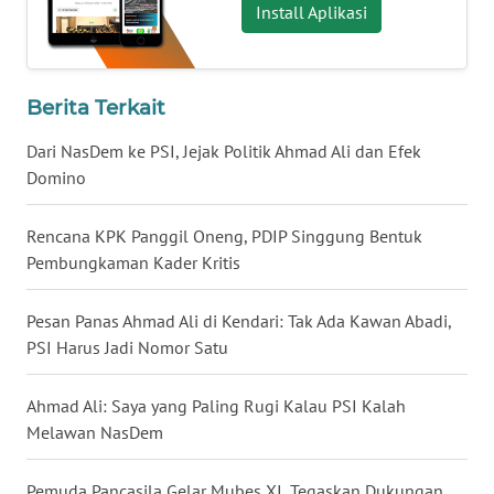
Install Aplikasi
WN
NUSANTARA
Berita Terkait
WN
JOGJA
Dari NasDem ke PSI, Jejak Politik Ahmad Ali dan Efek
Domino
WN
JATIM
Rencana KPK Panggil Oneng, PDIP Singgung Bentuk
Pembungkaman Kader Kritis
WN
BALI
Pesan Panas Ahmad Ali di Kendari: Tak Ada Kawan Abadi,
PSI Harus Jadi Nomor Satu
WN
KALBAR
Ahmad Ali: Saya yang Paling Rugi Kalau PSI Kalah
Melawan NasDem
WN
KALTENG
Pemuda Pancasila Gelar Mubes XI, Tegaskan Dukungan