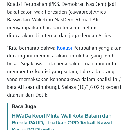
Informasi
Koalisi Perubahan (PKS, Demokrat, NasDem) jadi
bakal calon wakil presiden (cawapres) Anies
INDEKS
Baswedan. Waketum NasDem, Ahmad Ali
BERITA
menyampaikan harapan tersebut belum
dibicarakan di internal dan juga dengan Anies.
KONTAK
KAMI
"Kita berharap bahwa
Koalisi
Perubahan yang akan
diusung ini membicarakan untuk hal yang lebih
INFO
besar. Sejak awal kita bersepakat koalisi ini untuk
IKLAN
membentuk koalisi yang setara, tidak ada orang
yang memaksakan kehendaknya dalam koalisi ini,"
TENTANG
KAMI
kata Ali saat dihubungi, Selasa (10/1/2023) seperti
dilansir dari Detik.
PEDOMAN
Baca Juga:
MEDIA
SIBER
HiWaDa Kepri Minta Wali Kota Batam dan
Bunda PAUD, Libatkan OPD Terkait Kawal
REDAKSI
Kasus PG Djuwita