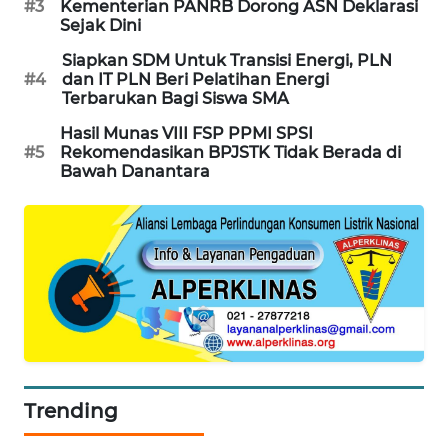
#3
Kementerian PANRB Dorong ASN Deklarasi
Sejak Dini
MAWAKA
ID
Siapkan SDM Untuk Transisi Energi, PLN
#4
dan IT PLN Beri Pelatihan Energi
Terbarukan Bagi Siswa SMA
MARTABAT
NET
Hasil Munas VIII FSP PPMI SPSI
#5
Rekomendasikan BPJSTK Tidak Berada di
Bawah Danantara
PLN
WATCH
MKLI
LPKKI
LKKI
Trending
KOPEKLIN