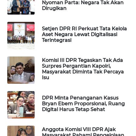
Nyoman Parta: Negara Tak Akan
WAHANA
Dirugikan
SPORT
Setjen DPR RI Perkuat Tata Kelola
WAHANA
Aset Negara Lewat Digitalisasi
UMKM
Terintegrasi
WAHANA
SELEB
Komisi III DPR Tegaskan Tak Ada
Surpres Pergantian Kapolri,
Masyarakat Diminta Tak Percaya
WAHANA
Isu
PERSONA
WAHANA
DPR Minta Penanganan Kasus
Bryan Ebem Proporsional, Ruang
OTOMOTIF
Digital Harus Tetap Sehat
WAHANA
HEALTH
Anggota Komisi VIII DPR Ajak
Masyarakat Pahami Pengelolaan