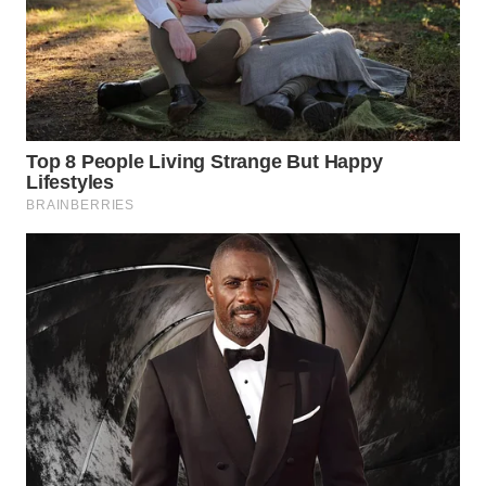
WN
NATUNA
WN
BINTAN
WN
MANDALIKA
WN
LIKUPANG
WN
LABUANBAJO
WN
BORNEO