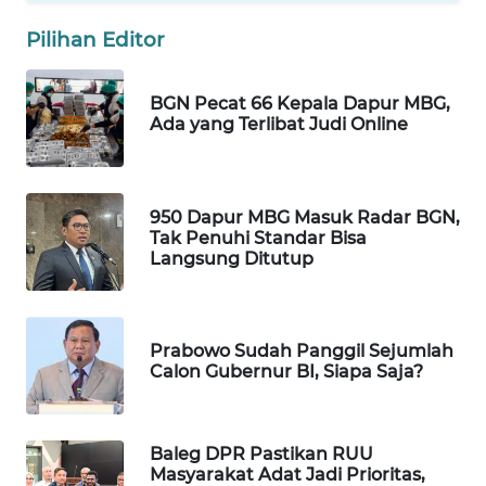
WAHANA
Pilihan Editor
LISTRIK
BGN Pecat 66 Kepala Dapur MBG,
WAHANA
Ada yang Terlibat Judi Online
TRAVEL
WAHANA
TV
950 Dapur MBG Masuk Radar BGN,
Tak Penuhi Standar Bisa
Langsung Ditutup
WAHANANEWS
ID
Prabowo Sudah Panggil Sejumlah
WAHANANEWS
Calon Gubernur BI, Siapa Saja?
CO ID
WAHANANEWS
Baleg DPR Pastikan RUU
NET
Masyarakat Adat Jadi Prioritas,