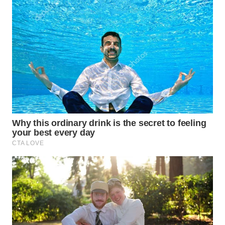
WN
PRIANGAN
TIMUR
WN
SEMARANG
WN
SOLO
WN
BOROBUDUR
WN
MADURA
WN
SURABAYA