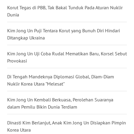
Korut Tegas di PBB, Tak Bakal Tunduk Pada Aturan Nuklir
WN
NUSANTARA
Dunia
WN
Kim Jong Un Puji Tentara Korut yang Bunuh Diri Hindari
JOGJA
Ditangkap Ukraina
WN
Kim Jong Un Uji Coba Rudal Mematikan Baru, Korsel Sebut
JATIM
Provokasi
WN
Di Tengah Mandeknya Diplomasi Global, Diam-Diam
BALI
Nuklir Korea Utara "Melesat"
WN
Kim Jong Un Kembali Berkuasa, Perolehan Suaranya
KALBAR
dalam Pemilu Bikin Dunia Terdiam
WN
Dinasti Kim Berlanjut, Anak Kim Jong Un Disiapkan Pimpin
KALTENG
Korea Utara