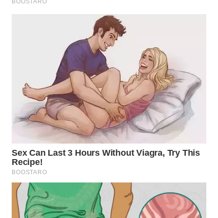
WN
BOGOR
WN
DEPOK
WN
TAPANULI
UTARA
WN
SAMOSIR
WN
PADANG
LAWAS