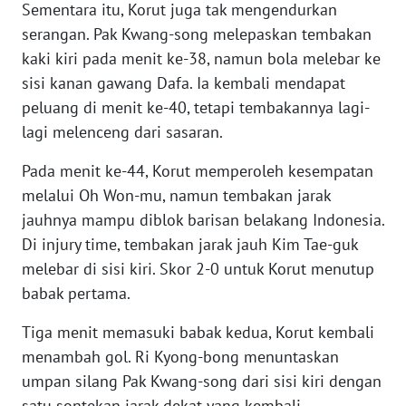
Sementara itu, Korut juga tak mengendurkan
WN
serangan. Pak Kwang-song melepaskan tembakan
BANTEN
kaki kiri pada menit ke-38, namun bola melebar ke
sisi kanan gawang Dafa. Ia kembali mendapat
WN
NTT
peluang di menit ke-40, tetapi tembakannya lagi-
lagi melenceng dari sasaran.
WN
KEPRI
Pada menit ke-44, Korut memperoleh kesempatan
melalui Oh Won-mu, namun tembakan jarak
WN
jauhnya mampu diblok barisan belakang Indonesia.
PAPUA
Di injury time, tembakan jarak jauh Kim Tae-guk
melebar di sisi kiri. Skor 2-0 untuk Korut menutup
WN
babak pertama.
PAPUA
BARAT
Tiga menit memasuki babak kedua, Korut kembali
menambah gol. Ri Kyong-bong menuntaskan
WN
umpan silang Pak Kwang-song dari sisi kiri dengan
RIAU
satu sontekan jarak dekat yang kembali