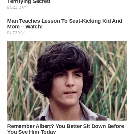
WN
NATUNA
WN
BINTAN
WN
MANDALIKA
WN
LIKUPANG
WN
LABUANBAJO
WN
BORNEO