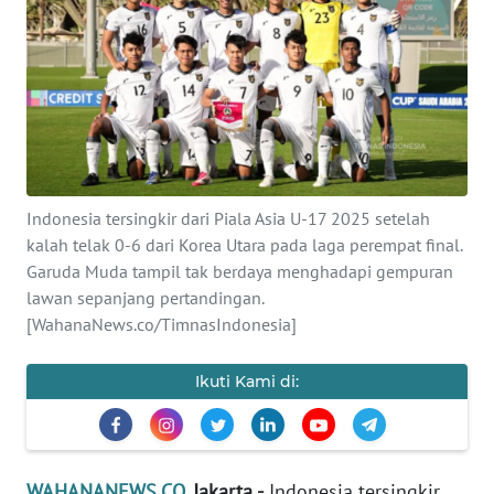
SAINS-TEKNO
KESEHATAN
INTERNASIONAL
SERBA-SERBI
Indonesia tersingkir dari Piala Asia U-17 2025 setelah
kalah telak 0-6 dari Korea Utara pada laga perempat final.
PENDIDIKAN
Garuda Muda tampil tak berdaya menghadapi gempuran
lawan sepanjang pertandingan.
OLAHRAGA
[WahanaNews.co/TimnasIndonesia]
OPINI
Ikuti Kami di:
EDITORIAL
WAHANANEWS.CO
, Jakarta -
Indonesia tersingkir