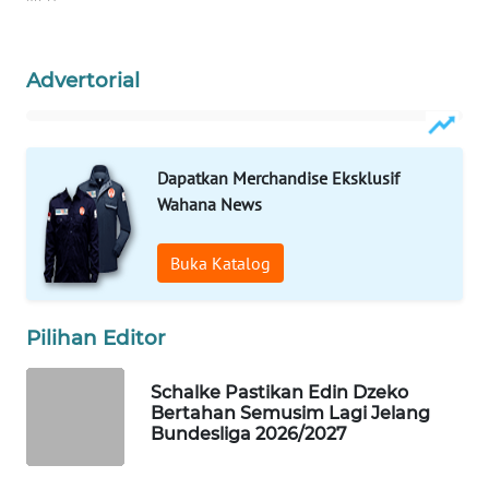
WAHANA
LISTRIK
Advertorial
WAHANA
TRAVEL
Dapatkan Merchandise Eksklusif
WAHANA
Wahana News
TV
Buka Katalog
WAHANANEWS
ID
Pilihan Editor
WAHANANEWS
CO ID
Schalke Pastikan Edin Dzeko
Bertahan Semusim Lagi Jelang
Bundesliga 2026/2027
WAHANANEWS
NET