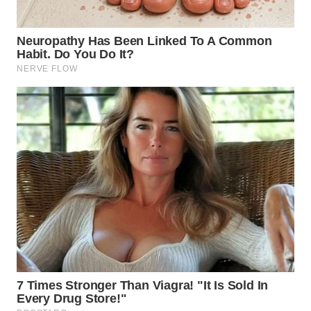
TAPANULI
TENGAH
WN DELI
SERDANG
WN
TEBING
TINGGI
WN
PAKPAK
WN
KARAWANG
WN
BEKASI