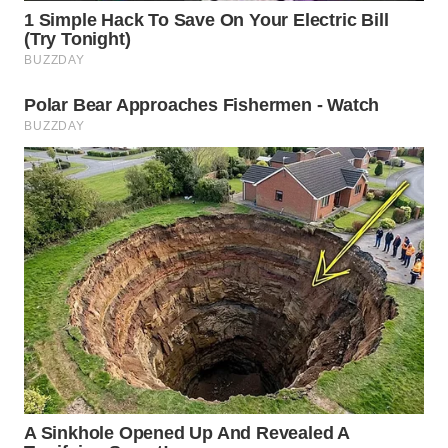
WN
PRIANGAN
TIMUR
WN
SEMARANG
WN
SOLO
WN
BOROBUDUR
WN
MADURA
WN
SURABAYA