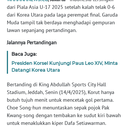
Informasi
dari Piala Asia U-17 2025 setelah kalah telak 0-6
dari Korea Utara pada laga perempat final. Garuda
INDEKS
BERITA
Muda tampil tak berdaya menghadapi gempuran
lawan sepanjang pertandingan.
KONTAK
KAMI
Jalannya Pertandingan
Baca Juga:
INFO
IKLAN
Presiden Korsel Kunjungi Paus Leo XIV, Minta
Datangi Korea Utara
TENTANG
Bertanding di King Abdullah Sports City Hall
KAMI
Stadium, Jeddah, Senin (14/4/2025), Korut hanya
PEDOMAN
butuh tujuh menit untuk mencetak gol pertama.
MEDIA
Choe Song-hun menuntaskan sepak pojok Pak
SIBER
Kwang-song dengan tembakan ke sudut kiri bawah
untuk menaklukkan kiper Dafa Setiawarman.
REDAKSI