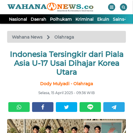
Nasional
Daerah
Polhukam
Kriminal
Ekuin
Sains-Te
WAHANA
Tutup
TV
Wahana News
Olahraga
NASIONAL
Indonesia Tersingkir dari Piala
Asia U-17 Usai Dihajar Korea
DAERAH
Utara
Dody Mulyadi - Olahraga
POLHUKAM
Selasa, 15 April 2025 - 09:36 WIB
KRIMINAL
EKUIN