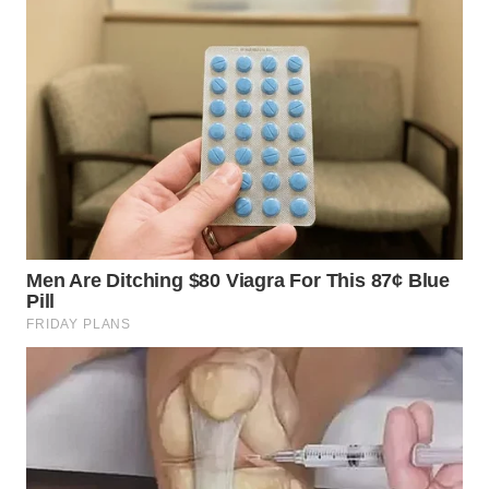
WN
MALUKU
WN
MALUT
WN
DAIRI
WN
DANAU
TOBA
WN
NIAS
WN
LANGKAT