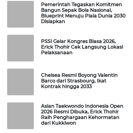
Pemerintah Tegaskan Komitmen
WAHANA
Bangun Sepak Bola Nasional,
SPORT
Blueprint Menuju Piala Dunia 2030
Disiapkan
WAHANA
UMKM
PSSI Gelar Kongres Biasa 2026,
Erick Thohir Cek Langsung Lokasi
WAHANA
Pelaksanaan
SELEB
WAHANA
Chelsea Resmi Boyong Valentin
PERSONA
Barco dari Strasbourg, Ikat
Kontrak hingga 2033
WAHANA
OTOMOTIF
Asian Taekwondo Indonesia Open
2026 Resmi Dibuka, Erick Thohir
WAHANA
Raih Penghargaan Kehormatan
dari Kukkiwon
HEALTH