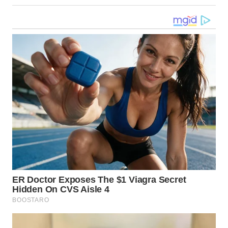
WN
KALTARA
WN
KALSEL
WN
KALTIM
WN
SULSEL
WN
GORONTALO
WN
SULUT