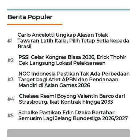
MAWAKA
Berita Populer
ID
MARTABAT
Carlo Ancelotti Ungkap Alasan Tolak
NET
#1
Tawaran Latih Italia, Pilih Tetap Setia kepada
Brasil
PLN
PSSI Gelar Kongres Biasa 2026, Erick Thohir
#2
WATCH
Cek Langsung Lokasi Pelaksanaan
NOC Indonesia Pastikan Tak Ada Perbedaan
MKLI
#3
Target bagi Atlet APBN dan Pendanaan
Mandiri di Asian Games 2026
LPKKI
Chelsea Resmi Boyong Valentin Barco dari
#4
Strasbourg, Ikat Kontrak hingga 2033
LKKI
Schalke Pastikan Edin Dzeko Bertahan
#5
Semusim Lagi Jelang Bundesliga 2026/2027
KOPEKLIN