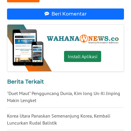
WN
Beri Komentar
BABEL
WN
SUMBAR
WN
Install Aplikasi
SUMSEL
WN
BENGKULU
Berita Terkait
"Duet Maut" Pengguncang Dunia, Kim Jong Un-Xi Jinping
WN
Makin Lengket
LAMPUNG
Korea Utara Panaskan Semenanjung Korea, Kembali
WN
Luncurkan Rudal Balistik
JATENG