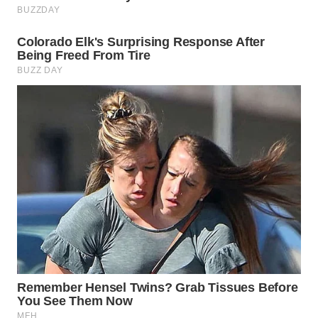
Wahana
Media
Group
WAHANA
NEWS
WAHANA
TANI
WAHANA
ADVOKAT
WAHANA
INFRASTRUKTUR
WAHANA
KONSUMEN