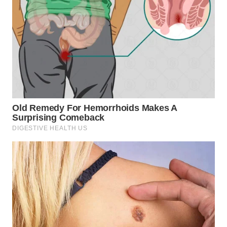
WN
SUMEDANG
WN
CIANJUR
WN
KEPULAUAN
SERIBU
WN
TANGERANG
WN
BINJAI
WN
CIREBON