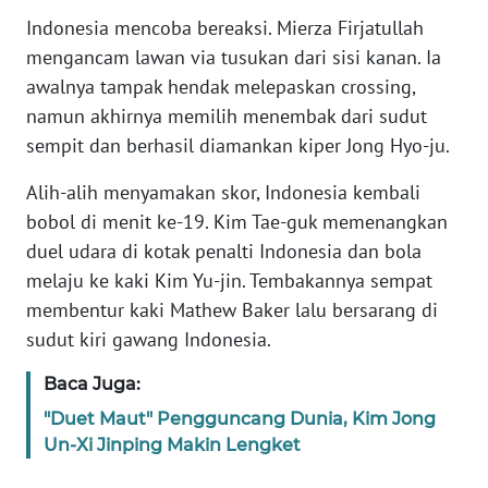
Indonesia mencoba bereaksi. Mierza Firjatullah
KARIR
mengancam lawan via tusukan dari sisi kanan. Ia
awalnya tampak hendak melepaskan crossing,
DISCLAIMER
namun akhirnya memilih menembak dari sudut
sempit dan berhasil diamankan kiper Jong Hyo-ju.
Wahana
News
Alih-alih menyamakan skor, Indonesia kembali
Regional
bobol di menit ke-19. Kim Tae-guk memenangkan
duel udara di kotak penalti Indonesia dan bola
WN
melaju ke kaki Kim Yu-jin. Tembakannya sempat
SUMUT
membentur kaki Mathew Baker lalu bersarang di
sudut kiri gawang Indonesia.
WN
JAKARTA
Baca Juga:
"Duet Maut" Pengguncang Dunia, Kim Jong
WN
Un-Xi Jinping Makin Lengket
JABAR