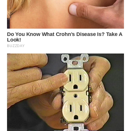
WN
INDRAMAYU
WN
KUNINGAN
WN
MAJALENGKA
WN
SUBANG
WN
SUKABUMI
WN
PURWAKARTA