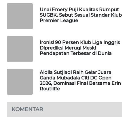
WAHANA
Unai Emery Puji Kualitas Rumput
DESA
SUGBK, Sebut Sesuai Standar Klub
WISATA
Premier League
LAPAK
WAHANA
Ironis! 90 Persen Klub Liga Inggris
Diprediksi Merugi Meski
Pendapatan Terbesar di Dunia
Wahana
Network
Aldila Sutjiadi Raih Gelar Juara
KONSUMEN
Ganda Mubadala Citi DC Open
LISTRIK
2026, Dominasi Final Bersama Erin
Routliffe
MASYARAKAT
KELISTRIKAN
KOMENTAR
WALINKI
ID