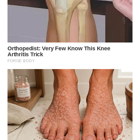
WN
TAPANULI
SELATAN
WN
TANJUNG
LESUNG
WN
KARO
WN
SIMALUNGUN
WN
LABUHANBATU
WN