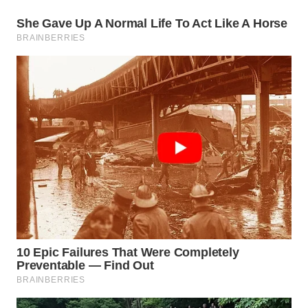
WN
SUMEDANG
WN
CIANJUR
WN
KEPULAUAN
SERIBU
WN
TANGERANG
WN
BINJAI
WN
CIREBON