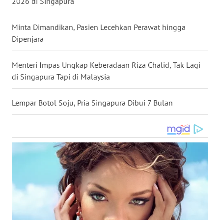
2026 di Singapura
WN
NUSANTARA
Minta Dimandikan, Pasien Lecehkan Perawat hingga
Dipenjara
WN
JOGJA
Menteri Impas Ungkap Keberadaan Riza Chalid, Tak Lagi
di Singapura Tapi di Malaysia
WN
JATIM
Lempar Botol Soju, Pria Singapura Dibui 7 Bulan
WN
BALI
WN
KALBAR
WN
KALTENG