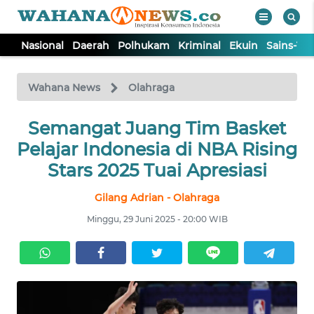
Nasional
Daerah
Polhukam
Kriminal
Ekuin
Sains-Te
WAHANA
Tutup
TV
Wahana News
Olahraga
NASIONAL
Semangat Juang Tim Basket
Pelajar Indonesia di NBA Rising
DAERAH
Stars 2025 Tuai Apresiasi
Gilang Adrian - Olahraga
POLHUKAM
Minggu, 29 Juni 2025 - 20:00 WIB
KRIMINAL
EKUIN