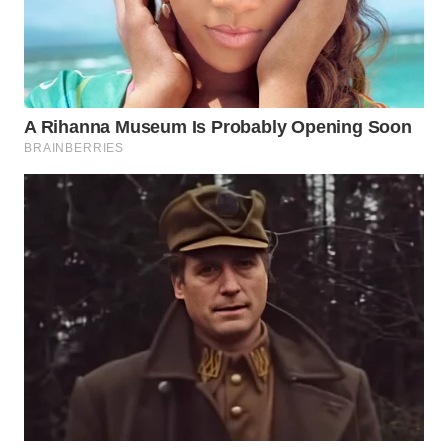
WN
KALTARA
WN
KALSEL
WN
KALTIM
WN
SULSEL
WN
GORONTALO
WN
SULUT