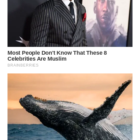
WN
PRIANGAN
TIMUR
WN
SEMARANG
WN
SOLO
WN
BOROBUDUR
WN
MADURA
WN
SURABAYA