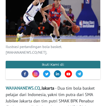
SAINS-TEKNO
KESEHATAN
INTERNASIONAL
SERBA-SERBI
Ilustrasi pertandingan bola basket.
[WAHANANEWS.CO/NET].
PENDIDIKAN
Ikuti Kami di:
OLAHRAGA
OPINI
WAHANANEWS.CO
, Jakarta
- Dua tim bola basket
pelajar dari Indonesia, yakni tim putra dari SMA
EDITORIAL
Jubilee Jakarta dan tim putri SMAK BPK Penabur