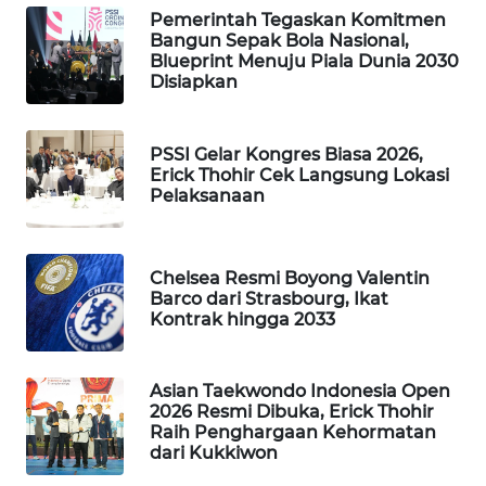
Pemerintah Tegaskan Komitmen
WAHANA
Bangun Sepak Bola Nasional,
SPORT
Blueprint Menuju Piala Dunia 2030
Disiapkan
WAHANA
UMKM
PSSI Gelar Kongres Biasa 2026,
Erick Thohir Cek Langsung Lokasi
WAHANA
Pelaksanaan
SELEB
WAHANA
Chelsea Resmi Boyong Valentin
PERSONA
Barco dari Strasbourg, Ikat
Kontrak hingga 2033
WAHANA
OTOMOTIF
Asian Taekwondo Indonesia Open
2026 Resmi Dibuka, Erick Thohir
WAHANA
Raih Penghargaan Kehormatan
HEALTH
dari Kukkiwon