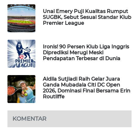
WAHANA
Unai Emery Puji Kualitas Rumput
DESA
SUGBK, Sebut Sesuai Standar Klub
WISATA
Premier League
LAPAK
WAHANA
Ironis! 90 Persen Klub Liga Inggris
Diprediksi Merugi Meski
Pendapatan Terbesar di Dunia
Wahana
Network
Aldila Sutjiadi Raih Gelar Juara
KONSUMEN
Ganda Mubadala Citi DC Open
LISTRIK
2026, Dominasi Final Bersama Erin
Routliffe
MASYARAKAT
KELISTRIKAN
KOMENTAR
WALINKI
ID