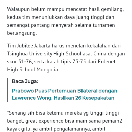
Walaupun belum mampu mencatat hasil gemilang,
KARIR
kedua tim menunjukkan daya juang tinggi dan
semangat pantang menyerah selama turnamen
DISCLAIMER
berlangsung.
Wahana
Tim Jubilee Jakarta harus menelan kekalahan dari
News
Tsinghua University High School asal China dengan
Regional
skor 51-76, serta kalah tipis 73-75 dari Erdenet
High School Mongolia.
WN
SUMUT
Baca Juga:
Prabowo Puas Pertemuan Bilateral dengan
WN
Lawrence Wong, Hasilkan 26 Kesepakatan
JAKARTA
"Senang sih bisa ketemu mereka yg tinggi-tinggi
WN
banget, great experience bisa main sama pemain2
JABAR
kayak gitu, ya ambil pengalamannya, ambil