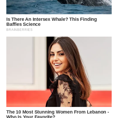
WN
NATUNA
WN
BINTAN
WN
MANDALIKA
WN
LIKUPANG
WN
LABUANBAJO
WN
BORNEO