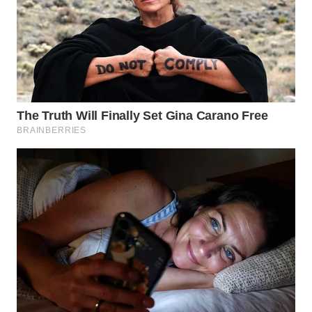
TAPANULI
TENGAH
WN DELI
SERDANG
WN
TEBING
TINGGI
WN
PAKPAK
WN
KARAWANG
WN
BEKASI