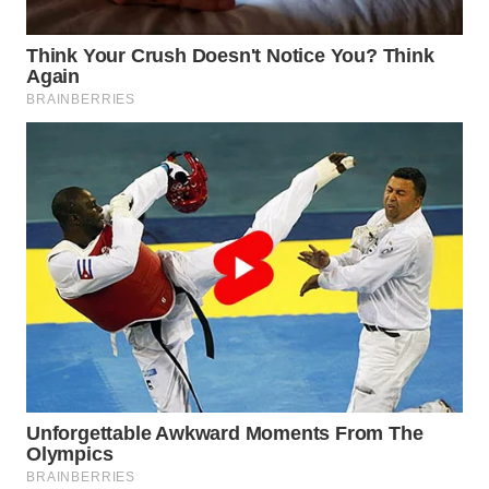
WN
BOGOR
WN
DEPOK
WN
TAPANULI
UTARA
WN
SAMOSIR
WN
PADANG
LAWAS