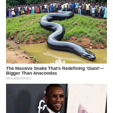
WN
INDRAMAYU
WN
KUNINGAN
WN
MAJALENGKA
WN
SUBANG
WN
SUKABUMI
WN
PURWAKARTA