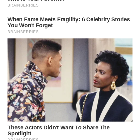
Wahana
Media
Group
WAHANA
NEWS
WAHANA
TANI
WAHANA
ADVOKAT
WAHANA
INFRASTRUKTUR
WAHANA
KONSUMEN