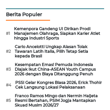
MAWAKA
ID
Berita Populer
MARTABAT
Kemenpora Gandeng UI Dirikan Prodi
NET
#1
Manajemen Olahraga, Siapkan Karier Atlet
hingga Industri Sports
PLN
Carlo Ancelotti Ungkap Alasan Tolak
WATCH
#2
Tawaran Latih Italia, Pilih Tetap Setia
kepada Brasil
MKLI
Kesempatan Emas! Pemuda Indonesia
#3
Diajak Ikut China-ASEAN Youth Campus
2026 dengan Biaya Ditanggung Penuh
LPKKI
PSSI Gelar Kongres Biasa 2026, Erick Thohir
#4
Cek Langsung Lokasi Pelaksanaan
LKKI
Franco Ramos Mingo dan Nermin Haljeta
#5
Resmi Bertahan, PSIM Jogja Mantapkan
KOPEKLIN
Skuad Musim 2026/27