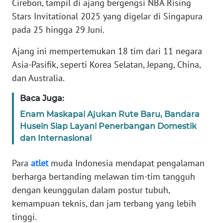
Cirebon, tampil di ajang bergengsi NBA Rising
Informasi
Stars Invitational 2025 yang digelar di Singapura
INDEKS
pada 25 hingga 29 Juni.
BERITA
Ajang ini mempertemukan 18 tim dari 11 negara
KONTAK
Asia-Pasifik, seperti Korea Selatan, Jepang, China,
KAMI
dan Australia.
Baca Juga:
INFO
IKLAN
Enam Maskapai Ajukan Rute Baru, Bandara
Husein Siap Layani Penerbangan Domestik
TENTANG
dan Internasional
KAMI
Para
atlet
muda Indonesia mendapat pengalaman
PEDOMAN
berharga bertanding melawan tim-tim tangguh
MEDIA
dengan keunggulan dalam postur tubuh,
SIBER
kemampuan teknis, dan jam terbang yang lebih
tinggi.
REDAKSI