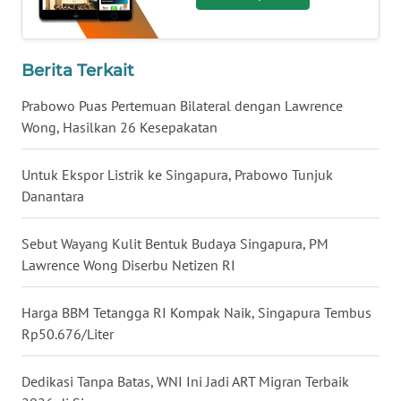
WN
BABEL
Berita Terkait
WN
Prabowo Puas Pertemuan Bilateral dengan Lawrence
SUMBAR
Wong, Hasilkan 26 Kesepakatan
WN
Untuk Ekspor Listrik ke Singapura, Prabowo Tunjuk
SUMSEL
Danantara
WN
Sebut Wayang Kulit Bentuk Budaya Singapura, PM
BENGKULU
Lawrence Wong Diserbu Netizen RI
WN
LAMPUNG
Harga BBM Tetangga RI Kompak Naik, Singapura Tembus
Rp50.676/Liter
WN
JATENG
Dedikasi Tanpa Batas, WNI Ini Jadi ART Migran Terbaik