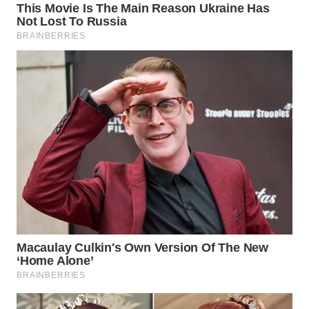
WN
MALUKU
WN
MALUT
WN
DAIRI
WN
DANAU
TOBA
WN
NIAS
WN
LANGKAT