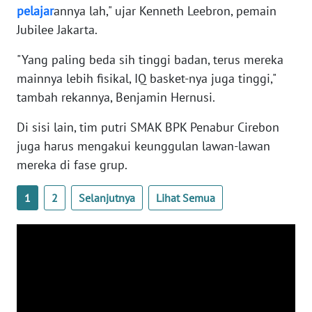
pelajar
annya lah," ujar Kenneth Leebron, pemain
WN
BANTEN
Jubilee Jakarta.
"Yang paling beda sih tinggi badan, terus mereka
WN
mainnya lebih fisikal, IQ basket-nya juga tinggi,"
NTT
tambah rekannya, Benjamin Hernusi.
WN
Di sisi lain, tim putri SMAK BPK Penabur Cirebon
KEPRI
juga harus mengakui keunggulan lawan-lawan
mereka di fase grup.
WN
PAPUA
1
2
Selanjutnya
Lihat Semua
WN
PAPUA
BARAT
WN
RIAU