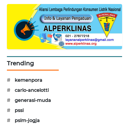
PORTAL
KONSUMEN
FORWAMKI
ALPERKLINAS
FORJASIDA
Trending
TAMBANG
NEWS
#
kemenpora
#
carlo-ancelotti
SITUNGIR
NEWS
#
generasi-muda
#
pssi
SIDIKALANG
#
psim-jogja
NEWS