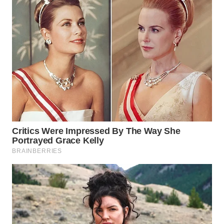
WN
TAPANULI
SELATAN
WN
TANJUNG
LESUNG
WN
KARO
WN
SIMALUNGUN
WN
LABUHANBATU
WN