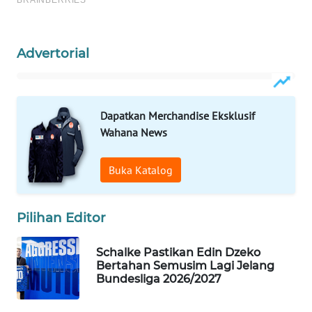
WAHANA
LISTRIK
Advertorial
WAHANA
TRAVEL
Dapatkan Merchandise Eksklusif
WAHANA
Wahana News
TV
Buka Katalog
WAHANANEWS
ID
Pilihan Editor
WAHANANEWS
CO ID
Schalke Pastikan Edin Dzeko
Bertahan Semusim Lagi Jelang
WAHANANEWS
Bundesliga 2026/2027
NET