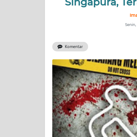
Singapura, T
INDEKS
BERITA
Ima
Senin,
KONTAK
KAMI
Komentar
INFO
IKLAN
TENTANG
KAMI
PEDOMAN
MEDIA
SIBER
REDAKSI