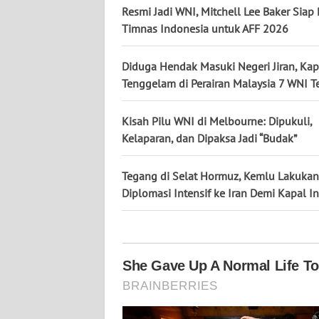
KALTARA
Resmi Jadi WNI, Mitchell Lee Baker Siap 
Timnas Indonesia untuk AFF 2026
WN
KALSEL
Diduga Hendak Masuki Negeri Jiran, Kap
Tenggelam di Perairan Malaysia 7 WNI 
WN
KALTIM
Kisah Pilu WNI di Melbourne: Dipukuli,
Kelaparan, dan Dipaksa Jadi “Budak”
WN
SULSEL
Tegang di Selat Hormuz, Kemlu Lakukan
Diplomasi Intensif ke Iran Demi Kapal I
WN
GORONTALO
WN
SULUT
WN
MALUKU