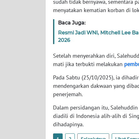
sudah tidak bernyawa, sementara p
SERAMBI
menyatakan kematian korban di lok
WN
Baca Juga:
JAMBI
Resmi Jadi WNI, Mitchell Lee B
2026
WN
SULTRA
Setelah menyerahkan diri, Salehud
mati jika terbukti melakukan
pemb
WN
NTB
Pada Sabtu (25/10/2025), ia dihadi
mendengarkan dakwaan yang dibac
WN
penerjemah.
SULTENG
Dalam persidangan itu, Salehuddin
WN
diadili di Indonesia alih-alih di
SULBAR
dihadapinya.
WN
1
2
Selanjutnya
Lihat Sem