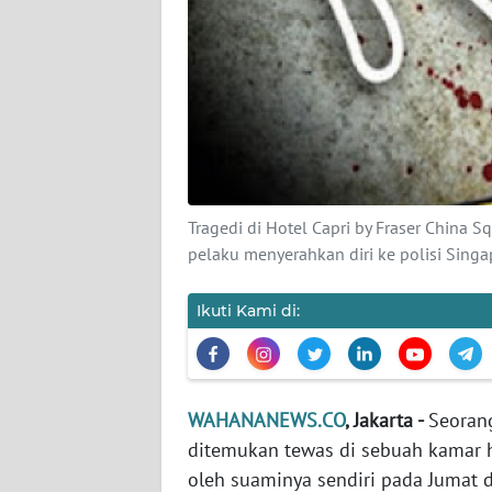
KARIR
DISCLAIMER
Wahana
News
Regional
WN
Tragedi di Hotel Capri by Fraser China
SUMUT
pelaku menyerahkan diri ke polisi Sing
WN
Ikuti Kami di:
JAKARTA
WN
JABAR
WAHANANEWS.CO
, Jakarta -
Seoran
ditemukan tewas di sebuah kamar h
WN
oleh suaminya sendiri pada Jumat d
BANTEN