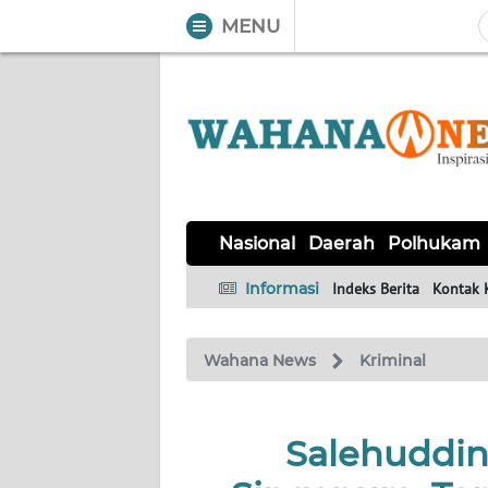
MENU
WAHANA
Tutup
TV
NASIONAL
DAERAH
POLHUKAM
KRIMINAL
EKUIN
SAINS-
KESEHATAN
INTERNASIONAL
Nasional
Daerah
Polhukam
TEKNO
Informasi
Indeks Berita
Kontak 
SERBA-
PENDIDIKAN
OLAHRAGA
OPINI
SERBI
Wahana News
Kriminal
EDITORIAL
Salehuddin 
Informasi