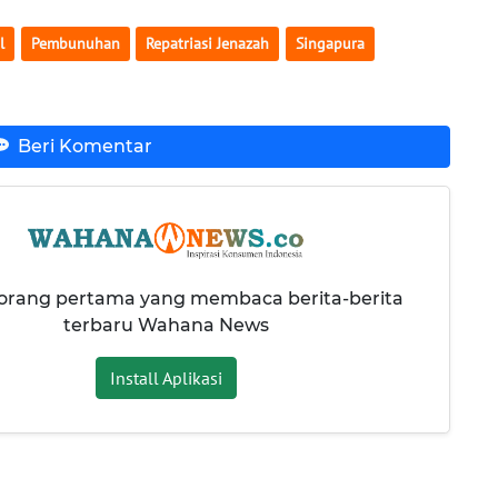
l
Pembunuhan
Repatriasi Jenazah
Singapura
Beri Komentar
 orang pertama yang membaca berita-berita
terbaru Wahana News
Install Aplikasi