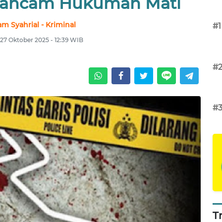
erancam Hukuman Mati
m Syahrial - Kriminal
#1
 27 Oktober 2025 - 12:39 WIB
#
#
T