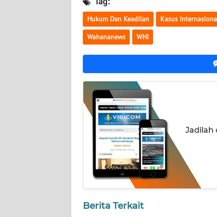
Tag:
NUSANTARA
Hukum Dan Keadilan
Kasus Internasiona
WN
Wahananews
WNI
JOGJA
WN
JATIM
WN
BALI
Jadilah
WN
KALBAR
WN
KALTENG
Berita Terkait
WN