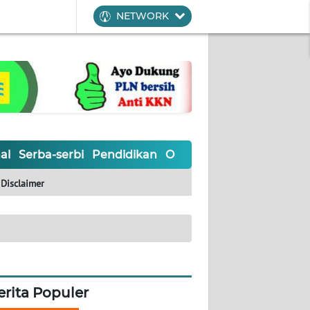
NETWORK
al
Serba-serbi
Pendidikan
Olahraga
Opini
Editoria
Disclaimer
erita Populer