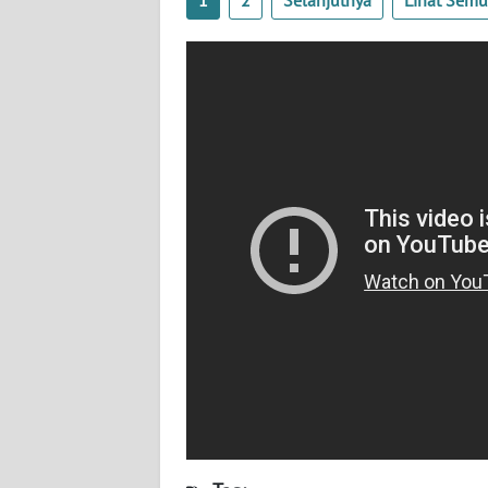
BABEL
WN
SUMBAR
WN
SUMSEL
WN
BENGKULU
WN
LAMPUNG
WN
JATENG
WN