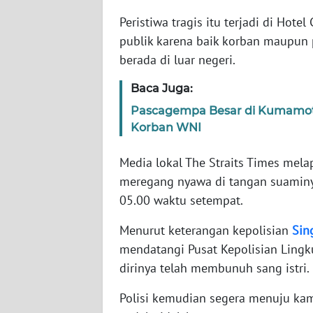
Peristiwa tragis itu terjadi di Hot
WN
publik karena baik korban maupu
NTT
berada di luar negeri.
WN
Baca Juga:
KEPRI
Pascagempa Besar di Kumamoto
Korban WNI
WN
PAPUA
Media lokal The Straits Times mel
meregang nyawa di tangan suaminya
WN
05.00 waktu setempat.
PAPUA
BARAT
Menurut keterangan kepolisian
Sin
mendatangi Pusat Kepolisian Ling
WN
dirinya telah membunuh sang istri.
RIAU
Polisi kemudian segera menuju ka
WN