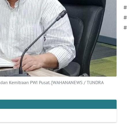
#
#
#
ma dan Kemitraan PWI Pusat. [WAHANANEWS / TUNDRA