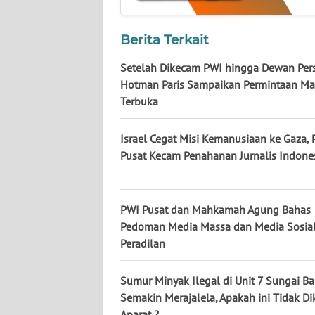
KALTARA
Berita Terkait
WN
KALSEL
Setelah Dikecam PWI hingga Dewan Pers
Hotman Paris Sampaikan Permintaan Ma
WN
Terbuka
KALTIM
Israel Cegat Misi Kemanusiaan ke Gaza,
WN
Pusat Kecam Penahanan Jurnalis Indone
SULSEL
WN
PWI Pusat dan Mahkamah Agung Bahas
GORONTALO
Pedoman Media Massa dan Media Sosia
Peradilan
WN
SULUT
Sumur Minyak Ilegal di Unit 7 Sungai Ba
Semakin Merajalela, Apakah ini Tidak Di
WN
MALUKU
Aparat ?