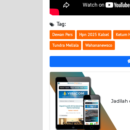
NUSANTARA
WN
JOGJA
Tag:
Dewan Pers
Hpn 2025 Kalsel
Ketum 
WN
JATIM
Tundra Meliala
Wahananewsco
WN
BALI
WN
KALBAR
Jadilah
WN
KALTENG
WN