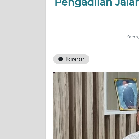
Pengadilan Jal
INDEKS
BERITA
KONTAK
KAMI
Kamis,
INFO
IKLAN
Komentar
TENTANG
KAMI
PEDOMAN
MEDIA
SIBER
REDAKSI