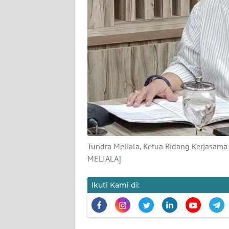
KARIR
DISCLAIMER
Wahana
News
Regional
WN
SUMUT
WN
Tundra Meliala, Ketua Bidang Kerjasa
JAKARTA
MELIALA]
WN
Ikuti Kami di:
JABAR
WN
BANTEN