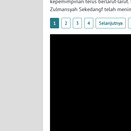
kepemimpinan terus berlarut-larut
BABEL
Zulmansyah Sekedangf telah menimb
WN
1
2
3
4
Selanjutnya
SUMBAR
WN
SUMSEL
WN
BENGKULU
WN
LAMPUNG
WN
JATENG
WN