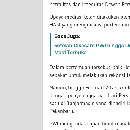
netralitas dan integritas Dewan Pe
SERAMBI
Upaya mediasi telah dilakukan ole
WN
HAM yang menginisiasi pertemuan 
JAMBI
Baca Juga:
WN
Setelah Dikecam PWI hingga D
SULTRA
Maaf Terbuka
WN
Dalam pertemuan tersebut, baik 
NTB
sepakat untuk melakukan rekonsili
WN
Namun, hingga Februari 2025, konfl
SULTENG
dengan penyelenggaraan Hari Pers 
satu di Banjarmasin yang dihadiri 
WN
Pekanbaru.
SULBAR
PWI menghadapi ujian berat manakal
WN