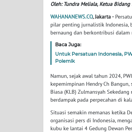
Oleh: Tundra Meliala, Ketua Bidan
WN
WAHANANEWS.CO
, Jakarta -
Persatu
NTT
pilar penting jurnalistik Indonesi
bernaung dan berkontribusi dalam
WN
KEPRI
Baca Juga:
Untuk Persatuan Indonesia, PW
WN
Polemik
PAPUA
Namun, sejak awal tahun 2024, PWI 
WN
kepemimpinan Hendry Ch Bangun, 
PAPUA
Biasa (KLB) Zulmansyah Sekedang 
BARAT
berdampak pada perpecahan di kal
WN
Situasi semakin memanas ketika De
RIAU
organisasi pers di Indonesia, men
kubu ke lantai 4 Gedung Dewan Per
WN