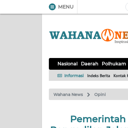
MENU
WAHANA
Tutup
TV
NASIONAL
DAERAH
POLHUKAM
KRIMINAL
EKUIN
SAINS-
KESEHATAN
INTERNASIONAL
Nasional
Daerah
Polhukam
TEKNO
Informasi
Indeks Berita
Kontak 
SERBA-
PENDIDIKAN
OLAHRAGA
OPINI
SERBI
Wahana News
Opini
EDITORIAL
Pemerintah
Informasi