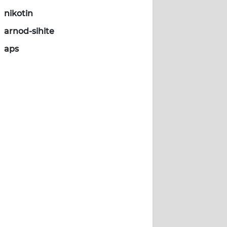
nikotin
arnod-sihite
aps