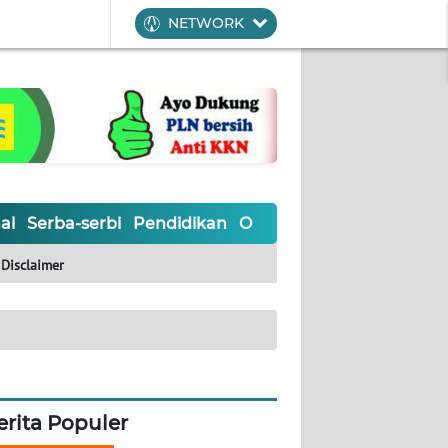
NETWORK
al
Serba-serbi
Pendidikan
Olahraga
Opini
Editoria
Disclaimer
erita Populer