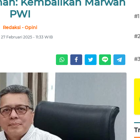
anan: Kembalikan Marwah
PWI
#1
Redaksi - Opini
#
 27 Februari 2025 - 11:33 WIB
#
T