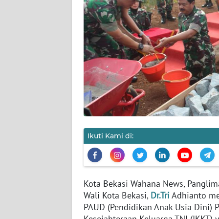
KARIR
DISCLAIMER
Wahana
News
Regional
WN
SUMUT
WN
Ikuti Kami di:
JAKARTA
WN
JABAR
Kota Bekasi Wahana News, Panglima
Wali Kota Bekasi,
Dr.Tri
Adhianto me
PAUD (Pendidikan Anak Usia Dini) 
WN
Kesejahteraan Keluarga TNI (IKKT
BANTEN