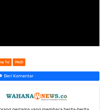
ma Tni
PAUD
Beri Komentar
 orang pertama yang membaca berita-berita