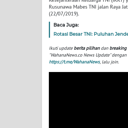
Rusunawa Mabes TNI jalan Raya Jat
(22/07/2019).
WN
NTT
Baca Juga:
Rotasi Besar TNI: Puluhan Jend
WN
KEPRI
Ikuti update
berita pilihan
dan
breaking
"WahanaNews.co News Update" dengan ins
WN
https://t.me/WahanaNews
, lalu join.
PAPUA
WN
PAPUA
BARAT
WN
RIAU
WN