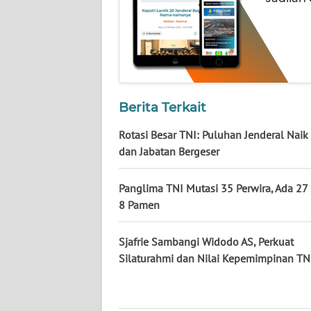
BABEL
WN
SUMBAR
WN
Berita Terkait
SUMSEL
Rotasi Besar TNI: Puluhan Jenderal Naik
WN
dan Jabatan Bergeser
BENGKULU
Panglima TNI Mutasi 35 Perwira, Ada 27 
WN
8 Pamen
LAMPUNG
Sjafrie Sambangi Widodo AS, Perkuat
WN
Silaturahmi dan Nilai Kepemimpinan TN
JATENG
WN