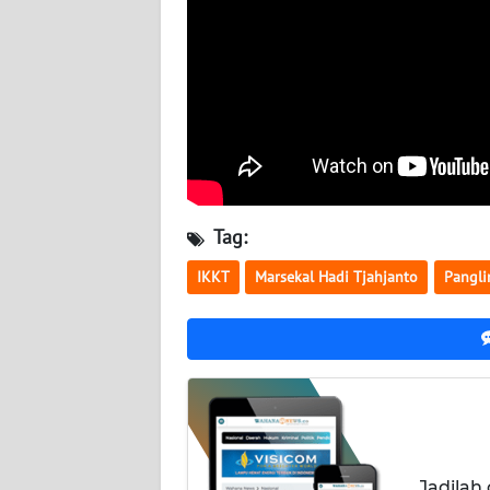
SERAMBI
WN
JAMBI
WN
SULTRA
Tag:
WN
NTB
IKKT
Marsekal Hadi Tjahjanto
Pangli
WN
SULTENG
WN
SULBAR
WN
Jadilah