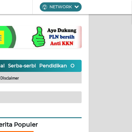
NETWORK
al
Serba-serbi
Pendidikan
Olahraga
Opini
Editoria
Disclaimer
erita Populer