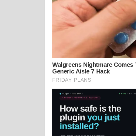
KALTARA
WN
KALSEL
WN
KALTIM
WN
SULSEL
WN
GORONTALO
WN
SULUT
WN
MALUKU