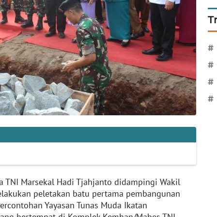
T
#
#
#
#
 TNI Marsekal Hadi Tjahjanto didampingi Wakil
lakukan peletakan batu pertama pembangunan
Percontohan Yayasan Tunas Muda Ikatan
) yang bertempat di Komplek Kemhan/Mabes TNI