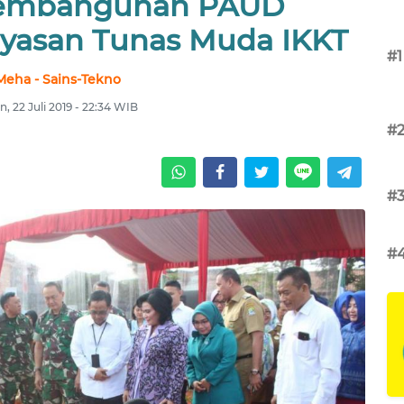
Pembangunan PAUD
yasan Tunas Muda IKKT
#1
Meha - Sains-Tekno
n, 22 Juli 2019 - 22:34 WIB
#
#
#