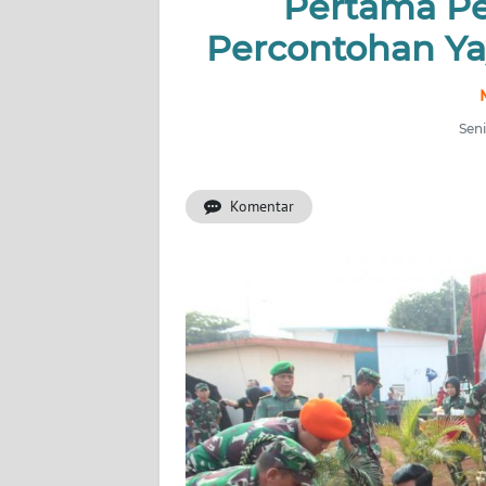
Pertama 
INDEKS
BERITA
Percontohan Ya
KONTAK
KAMI
Seni
INFO
IKLAN
Komentar
TENTANG
KAMI
PEDOMAN
MEDIA
SIBER
REDAKSI