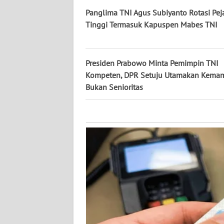
NUSANTARA
Panglima TNI Agus Subiyanto Rotasi Pej
Tinggi Termasuk Kapuspen Mabes TNI
WN
JOGJA
Presiden Prabowo Minta Pemimpin TNI
WN
Kompeten, DPR Setuju Utamakan Kema
JATIM
Bukan Senioritas
WN
BALI
WN
KALBAR
WN
KALTENG
WN