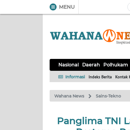
MENU
WAHANA
Tutup
TV
NASIONAL
DAERAH
POLHUKAM
KRIMINAL
EKUIN
SAINS-
KESEHATAN
INTERNASIONAL
Nasional
Daerah
Polhukam
TEKNO
Informasi
Indeks Berita
Kontak 
SERBA-
PENDIDIKAN
OLAHRAGA
OPINI
SERBI
Wahana News
Sains-Tekno
EDITORIAL
Panglima TNI 
Informasi