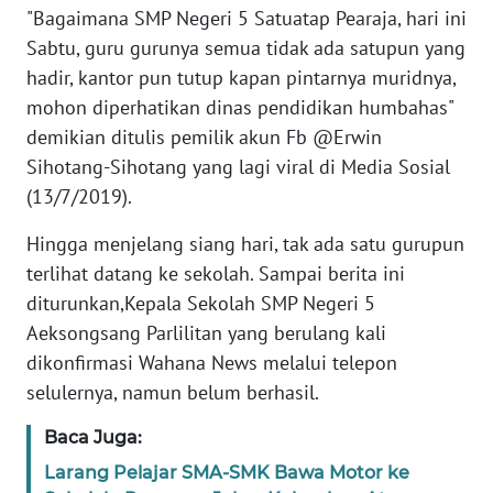
"Bagaimana SMP Negeri 5 Satuatap Pearaja, hari ini
Sabtu, guru gurunya semua tidak ada satupun yang
KARIR
hadir, kantor pun tutup kapan pintarnya muridnya,
mohon diperhatikan dinas pendidikan humbahas"
DISCLAIMER
demikian ditulis pemilik akun Fb @Erwin
Sihotang-Sihotang yang lagi viral di Media Sosial
Wahana
News
(13/7/2019).
Regional
Hingga menjelang siang hari, tak ada satu gurupun
WN
terlihat datang ke sekolah. Sampai berita ini
SUMUT
diturunkan,Kepala Sekolah SMP Negeri 5
Aeksongsang Parlilitan yang berulang kali
WN
dikonfirmasi Wahana News melalui telepon
JAKARTA
selulernya, namun belum berhasil.
WN
Baca Juga:
JABAR
Larang Pelajar SMA-SMK Bawa Motor ke