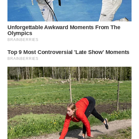
WN
BOGOR
WN
DEPOK
WN
TAPANULI
UTARA
WN
SAMOSIR
WN
PADANG
LAWAS