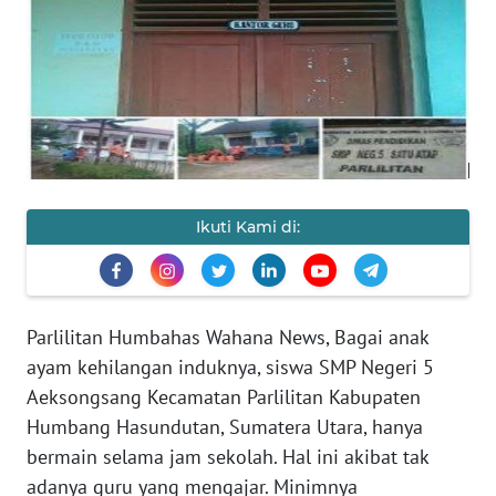
SAINS-TEKNO
KESEHATAN
INTERNASIONAL
SERBA-SERBI
Ikuti Kami di:
PENDIDIKAN
OLAHRAGA
Parlilitan Humbahas Wahana News, Bagai anak
ayam kehilangan induknya, siswa SMP Negeri 5
OPINI
Aeksongsang Kecamatan Parlilitan Kabupaten
Humbang Hasundutan, Sumatera Utara, hanya
EDITORIAL
bermain selama jam sekolah. Hal ini akibat tak
adanya guru yang mengajar. Minimnya