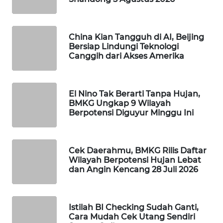
WAHANA
DESA
WISATA
China Kian Tangguh di AI, Beijing
Bersiap Lindungi Teknologi
Canggih dari Akses Amerika
LAPAK
WAHANA
El Nino Tak Berarti Tanpa Hujan,
Wahana
BMKG Ungkap 9 Wilayah
Network
Berpotensi Diguyur Minggu Ini
KONSUMEN
LISTRIK
Cek Daerahmu, BMKG Rilis Daftar
Wilayah Berpotensi Hujan Lebat
MASYARAKAT
dan Angin Kencang 28 Juli 2026
KELISTRIKAN
WALINKI
Istilah BI Checking Sudah Ganti,
ID
Cara Mudah Cek Utang Sendiri