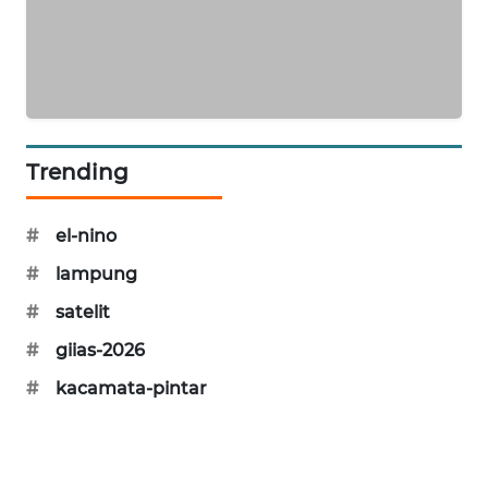
SIBARAGAS
NEWS
METRO
SIANTAR
NEWS
Trending
METRO
#
el-nino
MEDAN
NEWS
#
lampung
#
satelit
METRO
JAKARTA
#
giias-2026
NEWS
#
kacamata-pintar
KRT
NEWS