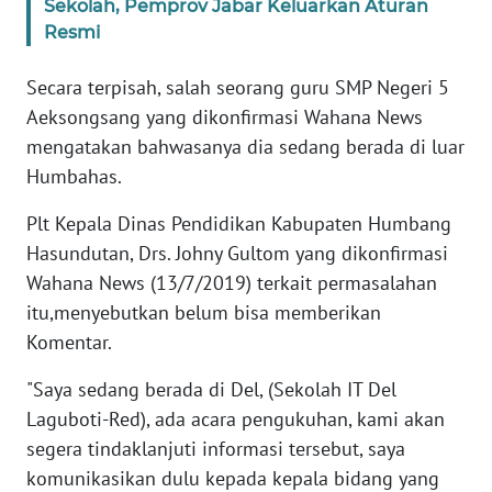
Sekolah, Pemprov Jabar Keluarkan Aturan
WN
Resmi
BANTEN
Secara terpisah, salah seorang guru SMP Negeri 5
WN
Aeksongsang yang dikonfirmasi Wahana News
NTT
mengatakan bahwasanya dia sedang berada di luar
Humbahas.
WN
KEPRI
Plt Kepala Dinas Pendidikan Kabupaten Humbang
Hasundutan, Drs. Johny Gultom yang dikonfirmasi
WN
Wahana News (13/7/2019) terkait permasalahan
PAPUA
itu,menyebutkan belum bisa memberikan
Komentar.
WN
PAPUA
"Saya sedang berada di Del, (Sekolah IT Del
BARAT
Laguboti-Red), ada acara pengukuhan, kami akan
segera tindaklanjuti informasi tersebut, saya
WN
RIAU
komunikasikan dulu kepada kepala bidang yang