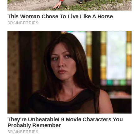
WN
SUMEDANG
WN
CIANJUR
WN
KEPULAUAN
SERIBU
WN
TANGERANG
WN
BINJAI
WN
CIREBON