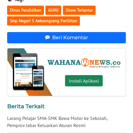
WN
Dinas Pendidikan
GURU
Siswa Terlantar
BABEL
Smp Negeri 5 Aeksongsang Parlilitan
WN
SUMBAR
Beri Komentar
WN
SUMSEL
WN
Install Aplikasi
BENGKULU
WN
LAMPUNG
Berita Terkait
Larang Pelajar SMA-SMK Bawa Motor ke Sekolah,
WN
JATENG
Pemprov Jabar Keluarkan Aturan Resmi