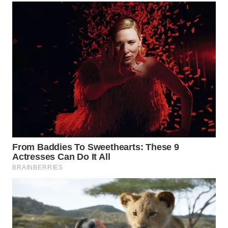
WN
INDRAMAYU
WN
KUNINGAN
WN
MAJALENGKA
WN
SUBANG
WN
SUKABUMI
WN
PURWAKARTA