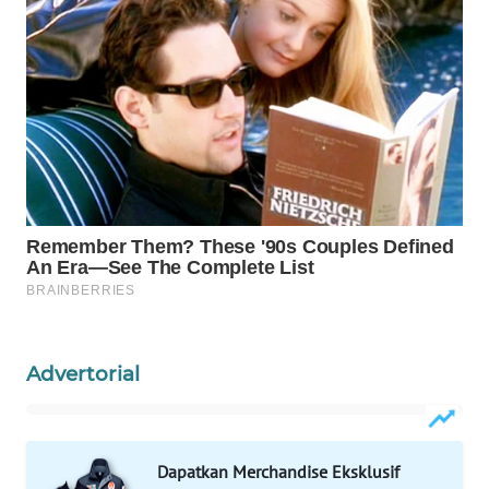
WAHANA
LISTRIK
WAHANA
TRAVEL
WAHANA
TV
WAHANANEWS
ID
WAHANANEWS
Advertorial
CO ID
WAHANANEWS
NET
Dapatkan Merchandise Eksklusif