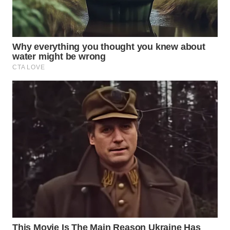
WN
NATUNA
WN
BINTAN
WN
MANDALIKA
WN
LIKUPANG
WN
LABUANBAJO
WN
BORNEO