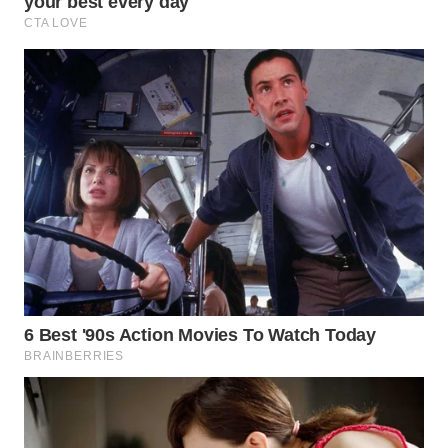
WN
MALUKU
WN
MALUT
WN
DAIRI
WN
DANAU
TOBA
WN
NIAS
WN
LANGKAT