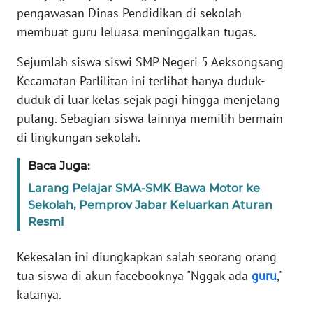
Informasi
pengawasan Dinas Pendidikan di sekolah
membuat guru leluasa meninggalkan tugas.
INDEKS
BERITA
Sejumlah siswa siswi SMP Negeri 5 Aeksongsang
Kecamatan Parlilitan ini terlihat hanya duduk-
KONTAK
duduk di luar kelas sejak pagi hingga menjelang
KAMI
pulang. Sebagian siswa lainnya memilih bermain
di lingkungan sekolah.
INFO
IKLAN
Baca Juga:
Larang Pelajar SMA-SMK Bawa Motor ke
TENTANG
Sekolah, Pemprov Jabar Keluarkan Aturan
KAMI
Resmi
PEDOMAN
Kekesalan ini diungkapkan salah seorang orang
MEDIA
SIBER
tua siswa di akun facebooknya "Nggak ada
guru
,"
katanya.
REDAKSI