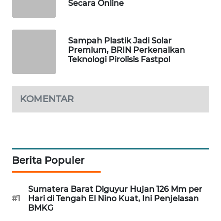
Secara Online
MAWAKA
ID
Sampah Plastik Jadi Solar
Premium, BRIN Perkenalkan
MARTABAT
Teknologi Pirolisis Fastpol
NET
PLN
KOMENTAR
WATCH
MKLI
LPKKI
Berita Populer
LKKI
Sumatera Barat Diguyur Hujan 126 Mm per
#1
Hari di Tengah El Nino Kuat, Ini Penjelasan
KOPEKLIN
BMKG