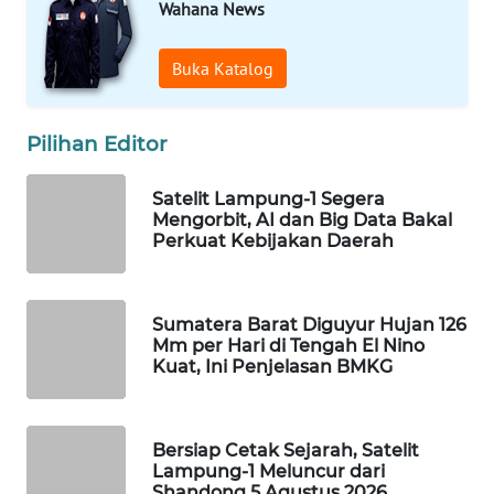
Wahana News
WAHANA
SPORT
Buka Katalog
WAHANA
UMKM
Pilihan Editor
WAHANA
Satelit Lampung-1 Segera
SELEB
Mengorbit, AI dan Big Data Bakal
Perkuat Kebijakan Daerah
WAHANA
PERSONA
Sumatera Barat Diguyur Hujan 126
Mm per Hari di Tengah El Nino
WAHANA
Kuat, Ini Penjelasan BMKG
OTOMOTIF
WAHANA
Bersiap Cetak Sejarah, Satelit
HEALTH
Lampung-1 Meluncur dari
Shandong 5 Agustus 2026