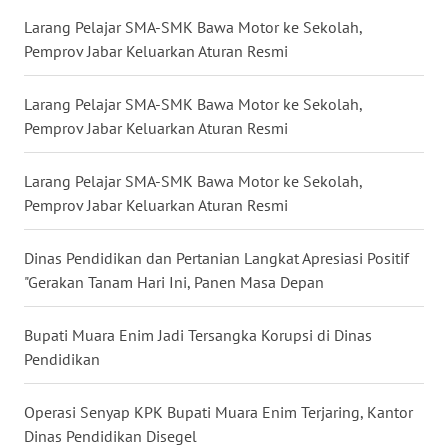
WN
Larang Pelajar SMA-SMK Bawa Motor ke Sekolah,
NUSANTARA
Pemprov Jabar Keluarkan Aturan Resmi
WN
Larang Pelajar SMA-SMK Bawa Motor ke Sekolah,
JOGJA
Pemprov Jabar Keluarkan Aturan Resmi
WN
Larang Pelajar SMA-SMK Bawa Motor ke Sekolah,
JATIM
Pemprov Jabar Keluarkan Aturan Resmi
WN
Dinas Pendidikan dan Pertanian Langkat Apresiasi Positif
BALI
"Gerakan Tanam Hari Ini, Panen Masa Depan
WN
Bupati Muara Enim Jadi Tersangka Korupsi di Dinas
KALBAR
Pendidikan
WN
Operasi Senyap KPK Bupati Muara Enim Terjaring, Kantor
KALTENG
Dinas Pendidikan Disegel