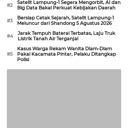
Satelit Lampung-1 Segera Mengorbit, AI dan
#2
PORTAL
Big Data Bakal Perkuat Kebijakan Daerah
KONSUMEN
Bersiap Cetak Sejarah, Satelit Lampung-1
#3
Meluncur dari Shandong 5 Agustus 2026
FORWAMKI
Jarak Tempuh Baterai Terbatas, Laju Truk
#4
Listrik Tanah Air Terganjal
ALPERKLINAS
Kasus Warga Rekam Wanita Diam-Diam
#5
Pakai Kacamata Pintar, Pelaku Ditangkap
FORJASIDA
Polisi
TAMBANG
NEWS
SITUNGIR
NEWS
SIDIKALANG
NEWS