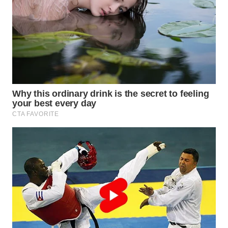
TAPANULI
TENGAH
WN DELI
SERDANG
WN
TEBING
TINGGI
WN
PAKPAK
WN
KARAWANG
WN
BEKASI