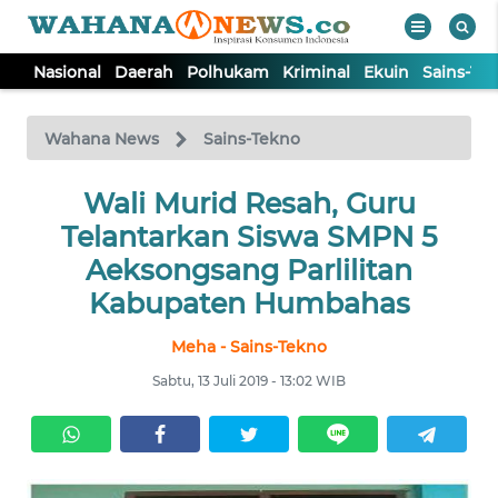
Nasional
Daerah
Polhukam
Kriminal
Ekuin
Sains-Te
WAHANA
Tutup
TV
Wahana News
Sains-Tekno
NASIONAL
Wali Murid Resah, Guru
Telantarkan Siswa SMPN 5
DAERAH
Aeksongsang Parlilitan
Kabupaten Humbahas
POLHUKAM
Meha - Sains-Tekno
Sabtu, 13 Juli 2019 - 13:02 WIB
KRIMINAL
EKUIN