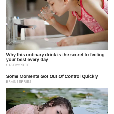
WN
TAPANULI
SELATAN
WN
TANJUNG
LESUNG
WN
KARO
WN
SIMALUNGUN
WN
LABUHANBATU
WN