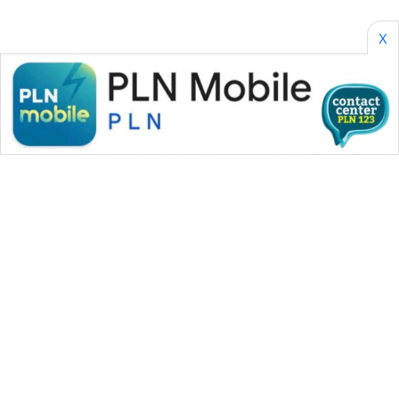
X
WAHANA MEDIA GROUP
|
|
|
WAHANA NEWS co
WAHANA TANI
WAHANA ADVOKAT