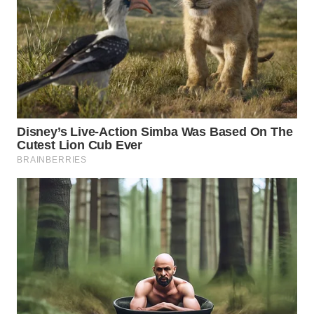
WN
PRIANGAN
TIMUR
WN
SEMARANG
WN
SOLO
WN
BOROBUDUR
WN
MADURA
WN
SURABAYA