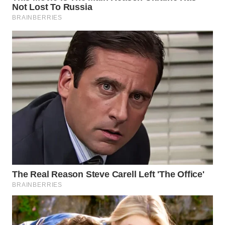
Wahana
Media
Group
WAHANA
NEWS
WAHANA
TANI
WAHANA
ADVOKAT
WAHANA
INFRASTRUKTUR
WAHANA
KONSUMEN