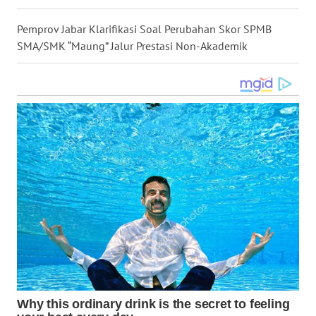
WN
Pemprov Jabar Klarifikasi Soal Perubahan Skor SPMB
KALTARA
SMA/SMK “Maung” Jalur Prestasi Non-Akademik
WN
KALSEL
WN
KALTIM
WN
SULSEL
WN
GORONTALO
WN
SULUT