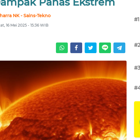
Dampak Panas Ekstrem
harra NK - Sains-Tekno
#1
t, 16 Mei 2025 - 15:36 WIB
#
#
#