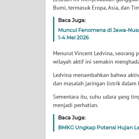
Bumi, termasuk Eropa, Asia, dan Ti
WN
Baca Juga:
NTT
Muncul Fenomena di Jawa-Nusa
1-4 Mei 2026
WN
KEPRI
Menurut Vincent Ledvina, seorang p
wilayah aktif ini semakin menghad
WN
PAPUA
Ledvina menambahkan bahwa aktivit
dan masalah jaringan listrik dalam
WN
PAPUA
Sementara itu, suhu udara yang tin
BARAT
menjadi perhatian.
WN
Baca Juga:
RIAU
BMKG Ungkap Potensi Hujan Le
WN