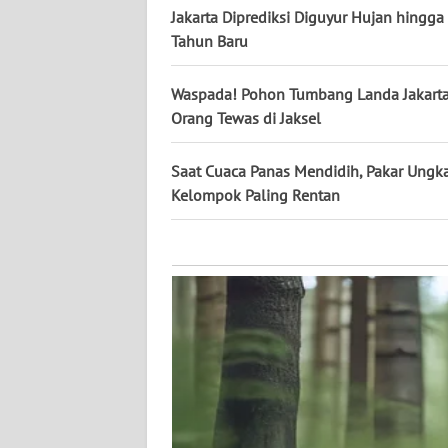
KALTARA
Jakarta Diprediksi Diguyur Hujan hingg
Tahun Baru
WN
KALSEL
Waspada! Pohon Tumbang Landa Jakarta
Orang Tewas di Jaksel
WN
KALTIM
Saat Cuaca Panas Mendidih, Pakar Ungk
Kelompok Paling Rentan
WN
SULSEL
WN
GORONTALO
WN
SULUT
WN
MALUKU