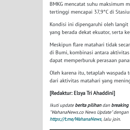
BMKG mencatat suhu maksimum mel
SERAMBI
tertinggi mencapai 37,9°C di Stasi
WN
Kondisi ini dipengaruhi oleh langi
JAMBI
yang berada dekat ekuator, serta k
WN
Meskipun flare matahari tidak sec
SULTRA
di Bumi, kombinasi antara aktivitas
dapat memperburuk perasaan panas
WN
NTB
Oleh karena itu, tetaplah waspada
dari aktivitas matahari yang menin
WN
SULTENG
[Redaktur: Elsya Tri Ahaddini]
Ikuti update
berita pilihan
dan
breaking
WN
SULBAR
"WahanaNews.co News Update" dengan ins
https://t.me/WahanaNews
, lalu join.
WN