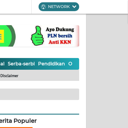
NETWORK
al
Serba-serbi
Pendidikan
Olahraga
Opini
Editoria
Disclaimer
erita Populer