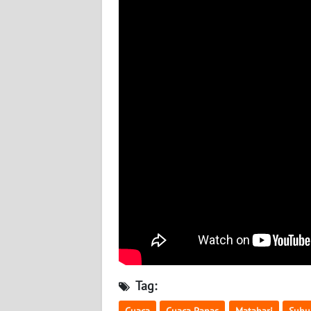
BABEL
WN
SUMBAR
WN
SUMSEL
WN
BENGKULU
WN
LAMPUNG
WN
JATENG
Tag:
WN
Cuaca
Cuaca Panas
Matahari
Suhu