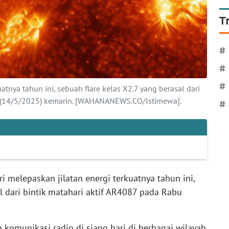
T
#
#
#
atnya tahun ini, sebuah flare kelas X2.7 yang berasal dari
u (14/5/2025) kemarin. [WAHANANEWS.CO/Istimewa].
#
i melepaskan jilatan energi terkuatnya tahun ini,
l dari bintik matahari aktif AR4087 pada Rabu
komunikasi radio di siang hari di berbagai wilayah