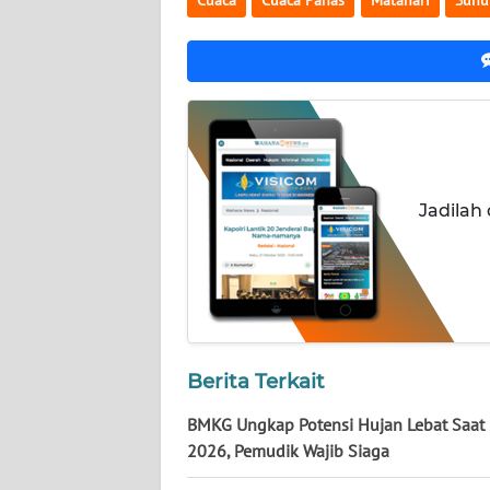
NUSANTARA
WN
JOGJA
WN
JATIM
Jadilah
WN
BALI
WN
KALBAR
Berita Terkait
WN
KALTENG
BMKG Ungkap Potensi Hujan Lebat Saat
2026, Pemudik Wajib Siaga
WN