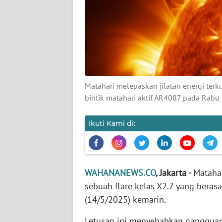
KARIR
DISCLAIMER
Wahana
News
Regional
Matahari melepaskan jilatan energi terku
bintik matahari aktif AR4087 pada Rab
WN
SUMUT
Ikuti Kami di:
WN
JAKARTA
WAHANANEWS.CO
, Jakarta -
Matahar
WN
JABAR
sebuah flare kelas X2.7 yang berasa
(14/5/2025) kemarin.
WN
Letusan ini menyebabkan gangguan 
BANTEN