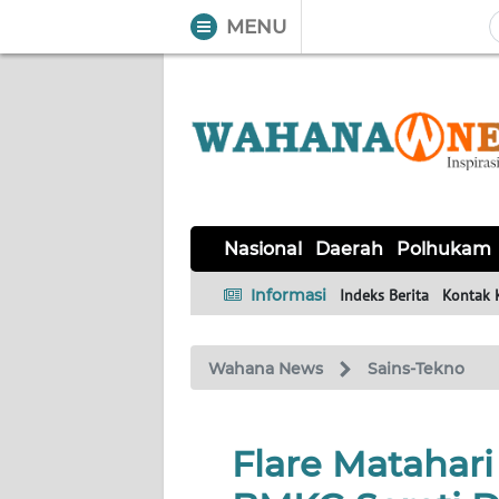
MENU
WAHANA
Tutup
TV
NASIONAL
DAERAH
POLHUKAM
KRIMINAL
EKUIN
SAINS-
KESEHATAN
INTERNASIONAL
Nasional
Daerah
Polhukam
TEKNO
Informasi
Indeks Berita
Kontak 
SERBA-
PENDIDIKAN
OLAHRAGA
OPINI
SERBI
Wahana News
Sains-Tekno
EDITORIAL
Flare Matahari
Informasi