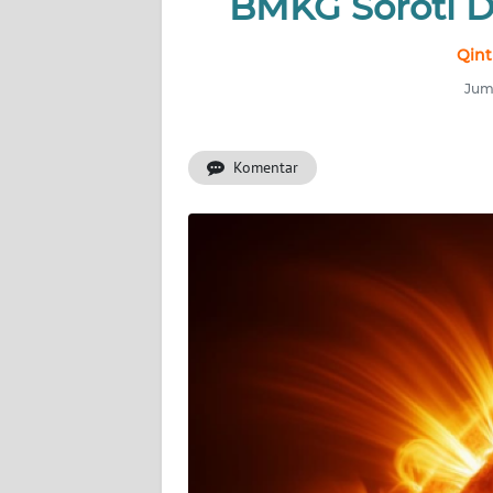
BMKG Soroti 
INDEKS
BERITA
Qint
Juma
KONTAK
KAMI
Komentar
INFO
IKLAN
TENTANG
KAMI
PEDOMAN
MEDIA
SIBER
REDAKSI