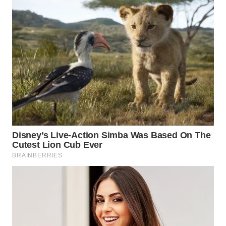
WN
NATUNA
WN
BINTAN
WN
MANDALIKA
WN
LIKUPANG
WN
LABUANBAJO
WN
BORNEO