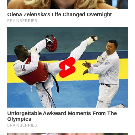
WN
INDRAMAYU
WN
KUNINGAN
WN
MAJALENGKA
WN
SUBANG
WN
SUKABUMI
WN
PURWAKARTA