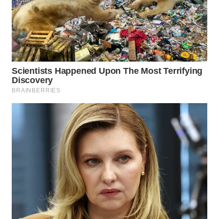
WN
SUMEDANG
WN
CIANJUR
WN
KEPULAUAN
SERIBU
WN
TANGERANG
WN
BINJAI
WN
CIREBON