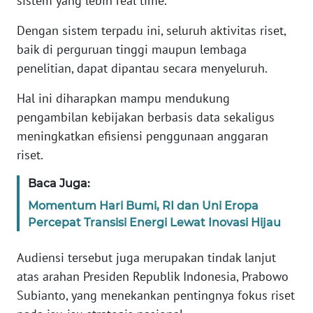
sistem yang lebih real time.
Dengan sistem terpadu ini, seluruh aktivitas riset,
KARIR
baik di perguruan tinggi maupun lembaga
penelitian, dapat dipantau secara menyeluruh.
DISCLAIMER
Hal ini diharapkan mampu mendukung
Wahana
pengambilan kebijakan berbasis data sekaligus
News
Regional
meningkatkan efisiensi penggunaan anggaran
riset.
WN
Baca Juga:
SUMUT
Momentum Hari Bumi, RI dan Uni Eropa
WN
Percepat Transisi Energi Lewat Inovasi Hijau
JAKARTA
Audiensi tersebut juga merupakan tindak lanjut
WN
atas arahan Presiden Republik Indonesia, Prabowo
JABAR
Subianto, yang menekankan pentingnya fokus riset