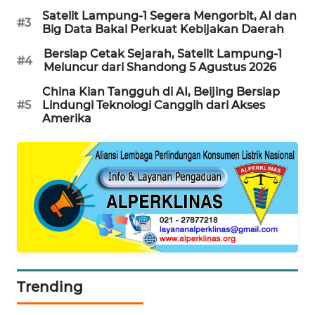
Satelit Lampung-1 Segera Mengorbit, AI dan
#3
MAWAKA
Big Data Bakal Perkuat Kebijakan Daerah
ID
Bersiap Cetak Sejarah, Satelit Lampung-1
#4
Meluncur dari Shandong 5 Agustus 2026
MARTABAT
NET
China Kian Tangguh di AI, Beijing Bersiap
#5
Lindungi Teknologi Canggih dari Akses
Amerika
PLN
WATCH
MKLI
LPKKI
LKKI
Trending
KOPEKLIN