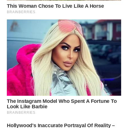
WN
TAPANULI
SELATAN
WN
TANJUNG
LESUNG
WN
KARO
WN
SIMALUNGUN
WN
LABUHANBATU
WN