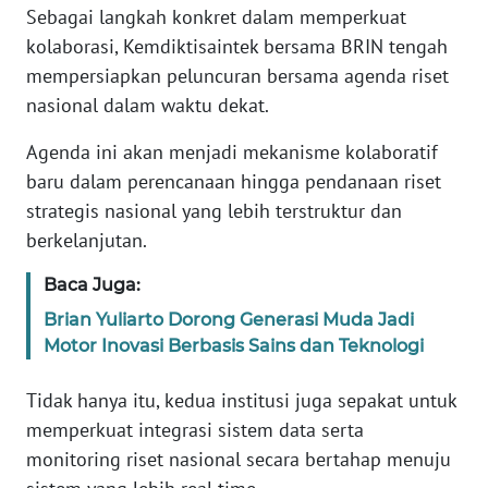
Informasi
Sebagai langkah konkret dalam memperkuat
kolaborasi, Kemdiktisaintek bersama BRIN tengah
INDEKS
mempersiapkan peluncuran bersama agenda riset
BERITA
nasional dalam waktu dekat.
KONTAK
Agenda ini akan menjadi mekanisme kolaboratif
KAMI
baru dalam perencanaan hingga pendanaan riset
strategis nasional yang lebih terstruktur dan
INFO
berkelanjutan.
IKLAN
Baca Juga:
TENTANG
Brian Yuliarto Dorong Generasi Muda Jadi
KAMI
Motor Inovasi Berbasis Sains dan Teknologi
PEDOMAN
Tidak hanya itu, kedua institusi juga sepakat untuk
MEDIA
SIBER
memperkuat integrasi sistem data serta
monitoring riset nasional secara bertahap menuju
REDAKSI