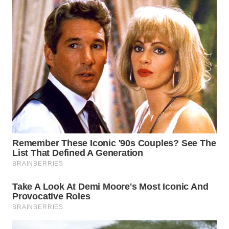
WN
PRIANGAN
TIMUR
WN
SEMARANG
WN
SOLO
WN
BOROBUDUR
WN
MADURA
WN
SURABAYA