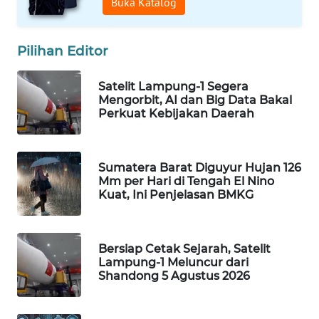
Buka Katalog
WAHANA
LISTRIK
Pilihan Editor
WAHANA
Satelit Lampung-1 Segera
TRAVEL
Mengorbit, AI dan Big Data Bakal
Perkuat Kebijakan Daerah
WAHANA
TV
Sumatera Barat Diguyur Hujan 126
WAHANANEWS
Mm per Hari di Tengah El Nino
ID
Kuat, Ini Penjelasan BMKG
WAHANANEWS
CO ID
Bersiap Cetak Sejarah, Satelit
Lampung-1 Meluncur dari
Shandong 5 Agustus 2026
WAHANANEWS
NET