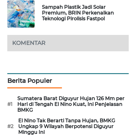
WAHANA
Sampah Plastik Jadi Solar
Premium, BRIN Perkenalkan
DESA
Teknologi Pirolisis Fastpol
WISATA
LAPAK
WAHANA
KOMENTAR
Wahana
Network
KONSUMEN
Berita Populer
LISTRIK
Sumatera Barat Diguyur Hujan 126 Mm per
MASYARAKAT
#1
Hari di Tengah El Nino Kuat, Ini Penjelasan
KELISTRIKAN
BMKG
El Nino Tak Berarti Tanpa Hujan, BMKG
WALINKI
#2
Ungkap 9 Wilayah Berpotensi Diguyur
ID
Minggu Ini