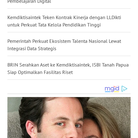
Pembelajaran Digital
WN
NUSANTARA
Kemdiktisaintek Teken Kontrak Kinerja dengan LLDikti
untuk Perkuat Tata Kelola Pendidikan Tinggi
WN
JOGJA
Pemerintah Perkuat Ekosistem Talenta Nasional Lewat
Integrasi Data Strategis
WN
JATIM
BRIN Serahkan Aset ke Kemdiktisaintek, ISBI Tanah Papua
Siap Optimalkan Fasilitas Riset
WN
BALI
WN
KALBAR
WN
KALTENG