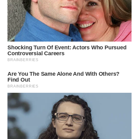
WN
KALTARA
WN
KALSEL
WN
KALTIM
WN
SULSEL
WN
GORONTALO
WN
SULUT