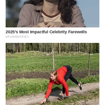
WN
MALUKU
WN
MALUT
WN
DAIRI
WN
DANAU
TOBA
WN
NIAS
WN
LANGKAT