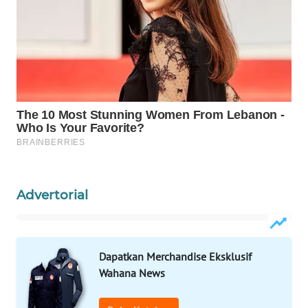
Wahana
Media
Group
WAHANA
NEWS
WAHANA
TANI
WAHANA
ADVOKAT
Advertorial
WAHANA
INFRASTRUKTUR
Dapatkan Merchandise Eksklusif
Wahana News
WAHANA
KONSUMEN