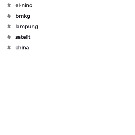
#
el-nino
PORTAL
KONSUMEN
#
bmkg
#
lampung
FORWAMKI
#
satelit
ALPERKLINAS
#
china
FORJASIDA
TAMBANG
NEWS
SITUNGIR
NEWS
SIDIKALANG
NEWS