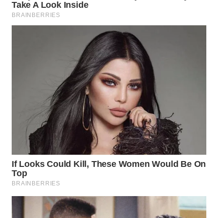
TAPANULI
TENGAH
WN DELI
SERDANG
WN
TEBING
TINGGI
WN
PAKPAK
WN
KARAWANG
WN
BEKASI