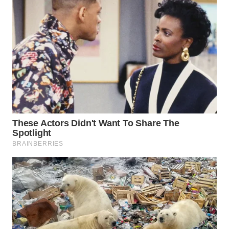
WN
BOGOR
WN
DEPOK
WN
TAPANULI
UTARA
WN
SAMOSIR
WN
PADANG
LAWAS