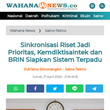
Nasional
Daerah
Polhukam
Kriminal
Ekuin
Sains-Te
WAHANA
Tutup
TV
Wahana News
Sains-Tekno
NASIONAL
Sinkronisasi Riset Jadi
Prioritas, Kemdiktisaintek dan
DAERAH
BRIN Siapkan Sistem Terpadu
Sutrisno Simorangkir - Sains-Tekno
POLHUKAM
Jumat, 17 April 2026 - 21:16 WIB
KRIMINAL
EKUIN