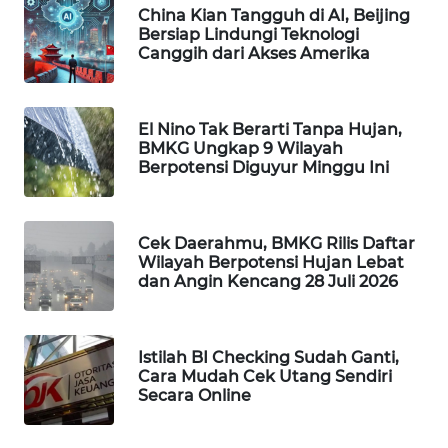
China Kian Tangguh di AI, Beijing
WAHANA
Bersiap Lindungi Teknologi
SPORT
Canggih dari Akses Amerika
WAHANA
UMKM
El Nino Tak Berarti Tanpa Hujan,
BMKG Ungkap 9 Wilayah
Berpotensi Diguyur Minggu Ini
WAHANA
SELEB
Cek Daerahmu, BMKG Rilis Daftar
WAHANA
Wilayah Berpotensi Hujan Lebat
PERSONA
dan Angin Kencang 28 Juli 2026
WAHANA
OTOMOTIF
Istilah BI Checking Sudah Ganti,
Cara Mudah Cek Utang Sendiri
Secara Online
WAHANA
HEALTH