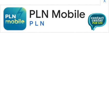
X
WAHANA MEDIA GROUP
|
|
|
WAHANA NEWS co
WAHANA TANI
WAHANA ADVOKAT
|
|
WAHANA INFRASTRUKTUR
WAHANA KONSUMEN
|
|
|
WAHANA LISTRIK
WAHANA TRAVEL
WAHANA TV