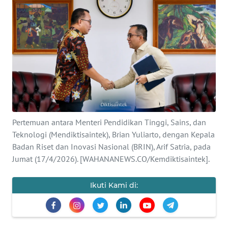
SAINS-TEKNO
KESEHATAN
INTERNASIONAL
SERBA-SERBI
PENDIDIKAN
Pertemuan antara Menteri Pendidikan Tinggi, Sains, dan
Teknologi (Mendiktisaintek), Brian Yuliarto, dengan Kepala
Badan Riset dan Inovasi Nasional (BRIN), Arif Satria, pada
OLAHRAGA
Jumat (17/4/2026). [WAHANANEWS.CO/Kemdiktisaintek].
OPINI
Ikuti Kami di:
EDITORIAL