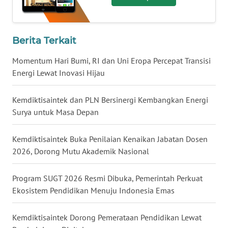
WN
BABEL
Berita Terkait
WN
Momentum Hari Bumi, RI dan Uni Eropa Percepat Transisi
SUMBAR
Energi Lewat Inovasi Hijau
WN
Kemdiktisaintek dan PLN Bersinergi Kembangkan Energi
SUMSEL
Surya untuk Masa Depan
WN
BENGKULU
Kemdiktisaintek Buka Penilaian Kenaikan Jabatan Dosen
2026, Dorong Mutu Akademik Nasional
WN
LAMPUNG
Program SUGT 2026 Resmi Dibuka, Pemerintah Perkuat
Ekosistem Pendidikan Menuju Indonesia Emas
WN
JATENG
Kemdiktisaintek Dorong Pemerataan Pendidikan Lewat