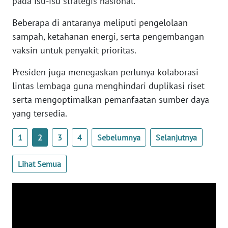
pada isu-isu strategis nasional.
WN
BANTEN
Beberapa di antaranya meliputi pengelolaan
sampah, ketahanan energi, serta pengembangan
WN
vaksin untuk penyakit prioritas.
NTT
Presiden juga menegaskan perlunya kolaborasi
WN
lintas lembaga guna menghindari duplikasi riset
KEPRI
serta mengoptimalkan pemanfaatan sumber daya
yang tersedia.
WN
PAPUA
1
2
3
4
Sebelumnya
Selanjutnya
WN
Lihat Semua
PAPUA
BARAT
WN
RIAU