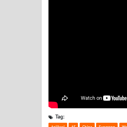
BABEL
WN
SUMBAR
WN
SUMSEL
WN
BENGKULU
WN
LAMPUNG
WN
JATENG
Tag:
WN