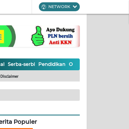
NETWORK
al
Serba-serbi
Pendidikan
Olahraga
Opini
Editoria
Disclaimer
erita Populer