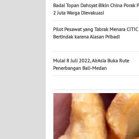
KALTARA
Badai Topan Dahsyat Bikin China Porak 
2 Juta Warga Dievakuasi
WN
KALSEL
Pilot Pesawat yang Tabrak Menara CITIC
Bertindak karena Alasan Pribadi
WN
KALTIM
Mulai 8 Juli 2022, AirAsia Buka Rute
WN
Penerbangan Bali-Medan
SULSEL
WN
GORONTALO
WN
SULUT
WN
MALUKU