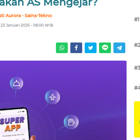
akah AS Mengejar?
ti Aurora - Sains-Tekno
#1
 23 Januari 2025 - 06:00 WIB
#
#
#