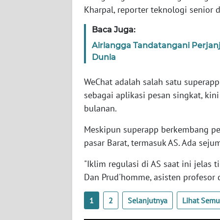
SERAMBI
Kharpal, reporter teknologi senior 
Baca Juga:
WN
JAMBI
Airlangga Tandatangani Perjanj
Dunia
WN
SULTRA
WeChat adalah salah satu superapp
sebagai aplikasi pesan singkat, kin
WN
bulanan.
NTB
Meskipun superapp berkembang pesa
pasar Barat, termasuk AS. Ada sej
WN
SULTENG
"Iklim regulasi di AS saat ini jel
Dan Prud'homme, asisten profesor di
WN
SULBAR
1
2
Selanjutnya
Lihat Sem
WN