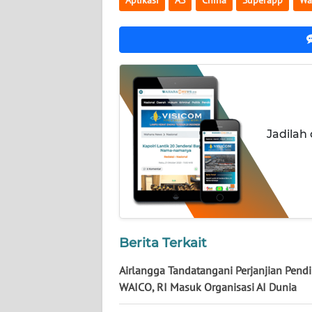
Aplikasi
AS
China
Superapp
Wa
NUSANTARA
WN
JOGJA
WN
JATIM
Jadilah
WN
BALI
WN
KALBAR
Berita Terkait
WN
KALTENG
Airlangga Tandatangani Perjanjian Pendi
WAICO, RI Masuk Organisasi AI Dunia
WN