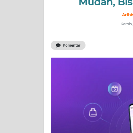
Mudah, Bis
INDEKS
BERITA
Adhis
Kamis,
KONTAK
KAMI
Komentar
INFO
IKLAN
TENTANG
KAMI
PEDOMAN
MEDIA
SIBER
REDAKSI