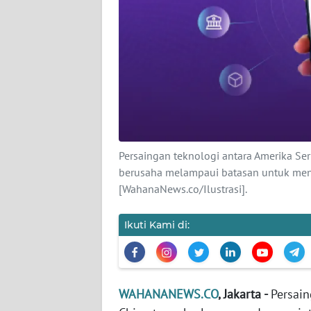
KARIR
DISCLAIMER
Wahana
News
Regional
WN
SUMUT
Persaingan teknologi antara Amerika Ser
berusaha melampaui batasan untuk mengh
[WahanaNews.co/Ilustrasi].
WN
JAKARTA
Ikuti Kami di:
WN
JABAR
WAHANANEWS.CO
, Jakarta -
Persain
WN
BANTEN