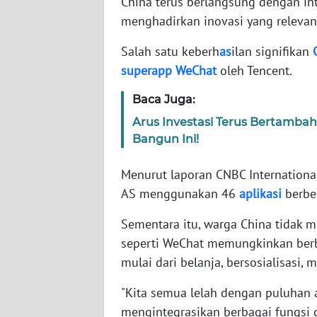
China terus berlangsung dengan in
menghadirkan inovasi yang relevan 
WN
Salah satu keberh
as
ilan signifikan
NTT
superapp
WeChat
oleh Tencent.
WN
Baca Juga:
KEPRI
Arus Investasi Terus Bertambah
Bangun Ini!
WN
PAPUA
Menurut laporan CNBC Internationa
AS menggunakan 46
aplikasi
berbed
WN
PAPUA
BARAT
Sementara itu, warga China tidak 
seperti WeChat memungkinkan berbag
WN
mulai dari belanja, bersosialisasi
RIAU
"Kita semua lelah dengan puluhan a
mengintegrasikan berbagai fungsi 
WN