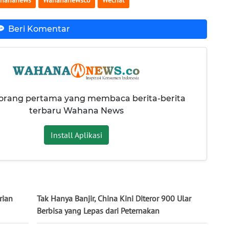
hananews
Wahananewsco
Wechat
Beri Komentar
 orang pertama yang membaca berita-berita
terbaru Wahana News
Install Aplikasi
rian
Tak Hanya Banjir, China Kini Diteror 900 Ular
Berbisa yang Lepas dari Peternakan