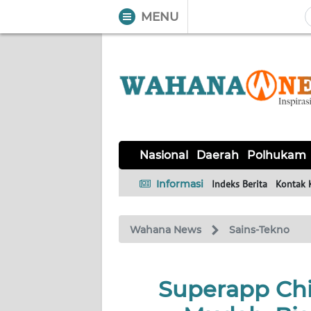
MENU
WAHANA
Tutup
TV
NASIONAL
DAERAH
POLHUKAM
KRIMINAL
EKUIN
SAINS-
KESEHATAN
INTERNASIONAL
Nasional
Daerah
Polhukam
TEKNO
Informasi
Indeks Berita
Kontak 
SERBA-
PENDIDIKAN
OLAHRAGA
OPINI
SERBI
Wahana News
Sains-Tekno
EDITORIAL
Superapp Chi
Informasi