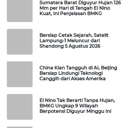
Sumatera Barat Diguyur Hujan 126
Mm per Hari di Tengah El Nino
WAHANA
Kuat, Ini Penjelasan BMKG
LISTRIK
WAHANA
Bersiap Cetak Sejarah, Satelit
TRAVEL
Lampung-1 Meluncur dari
Shandong 5 Agustus 2026
WAHANA
TV
China Kian Tangguh di AI, Beijing
WAHANANEWS
Bersiap Lindungi Teknologi
ID
Canggih dari Akses Amerika
WAHANANEWS
CO ID
El Nino Tak Berarti Tanpa Hujan,
BMKG Ungkap 9 Wilayah
Berpotensi Diguyur Minggu Ini
WAHANANEWS
NET