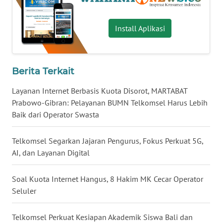
WN
NUSANTARA
Install Aplikasi
WN
JOGJA
Berita Terkait
WN
Layanan Internet Berbasis Kuota Disorot, MARTABAT
JATIM
Prabowo-Gibran: Pelayanan BUMN Telkomsel Harus Lebih
Baik dari Operator Swasta
WN
BALI
Telkomsel Segarkan Jajaran Pengurus, Fokus Perkuat 5G,
AI, dan Layanan Digital
WN
KALBAR
Soal Kuota Internet Hangus, 8 Hakim MK Cecar Operator
Seluler
WN
KALTENG
Telkomsel Perkuat Kesiapan Akademik Siswa Bali dan