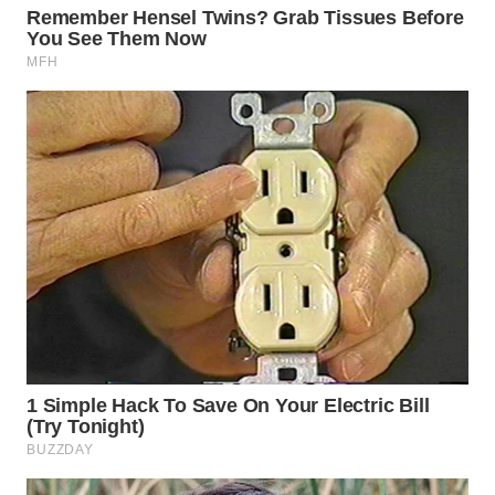
WN
SUMEDANG
WN
CIANJUR
WN
KEPULAUAN
SERIBU
WN
TANGERANG
WN
BINJAI
WN
CIREBON