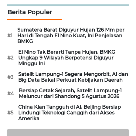
WAHANA
Berita Populer
DESA
WISATA
Sumatera Barat Diguyur Hujan 126 Mm per
LAPAK
#1
Hari di Tengah El Nino Kuat, Ini Penjelasan
BMKG
WAHANA
El Nino Tak Berarti Tanpa Hujan, BMKG
Wahana
#2
Ungkap 9 Wilayah Berpotensi Diguyur
Network
Minggu Ini
Satelit Lampung-1 Segera Mengorbit, AI dan
#3
KONSUMEN
Big Data Bakal Perkuat Kebijakan Daerah
LISTRIK
Bersiap Cetak Sejarah, Satelit Lampung-1
#4
Meluncur dari Shandong 5 Agustus 2026
MASYARAKAT
China Kian Tangguh di AI, Beijing Bersiap
KELISTRIKAN
#5
Lindungi Teknologi Canggih dari Akses
Amerika
WALINKI
ID