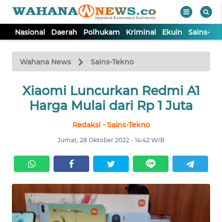
Nasional
Daerah
Polhukam
Kriminal
Ekuin
Sains-Te
WAHANA
Tutup
TV
Wahana News
Sains-Tekno
NASIONAL
Xiaomi Luncurkan Redmi A1
Harga Mulai dari Rp 1 Juta
DAERAH
Redaksi - Sains-Tekno
Jumat, 28 Oktober 2022 - 14:42 WIB
POLHUKAM
KRIMINAL
EKUIN