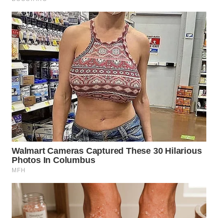
WN
TAPANULI
SELATAN
WN
TANJUNG
LESUNG
WN
KARO
WN
SIMALUNGUN
WN
LABUHANBATU
WN