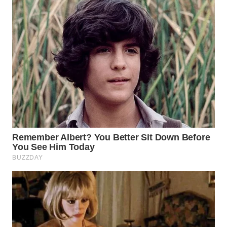
WN
INDRAMAYU
WN
KUNINGAN
WN
MAJALENGKA
WN
SUBANG
WN
SUKABUMI
WN
PURWAKARTA