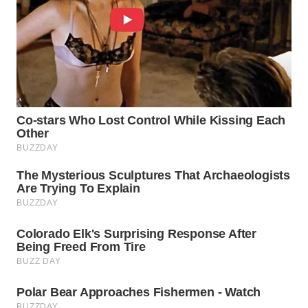
WN
PRIANGAN
TIMUR
WN
SEMARANG
WN
SOLO
WN
BOROBUDUR
WN
MADURA
WN
SURABAYA