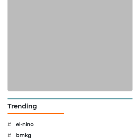
MAWAKA
ID
MARTABAT
NET
PLN
WATCH
MKLI
LPKKI
Trending
LKKI
#
el-nino
KOPEKLIN
#
bmkg