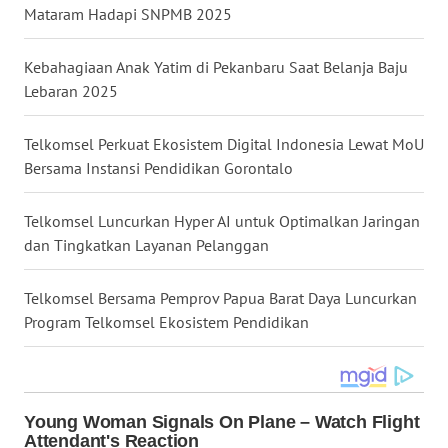
Mataram Hadapi SNPMB 2025
WN
KALTARA
Kebahagiaan Anak Yatim di Pekanbaru Saat Belanja Baju
Lebaran 2025
WN
KALSEL
Telkomsel Perkuat Ekosistem Digital Indonesia Lewat MoU
Bersama Instansi Pendidikan Gorontalo
WN
KALTIM
Telkomsel Luncurkan Hyper AI untuk Optimalkan Jaringan
WN
dan Tingkatkan Layanan Pelanggan
SULSEL
Telkomsel Bersama Pemprov Papua Barat Daya Luncurkan
WN
Program Telkomsel Ekosistem Pendidikan
GORONTALO
WN
SULUT