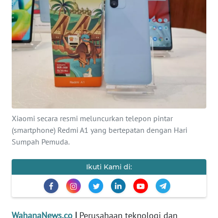
SAINS-TEKNO
KESEHATAN
INTERNASIONAL
SERBA-SERBI
PENDIDIKAN
Xiaomi secara resmi meluncurkan telepon pintar
(smartphone) Redmi A1 yang bertepatan dengan Hari
OLAHRAGA
Sumpah Pemuda.
Ikuti Kami di:
OPINI
EDITORIAL
WahanaNews.co
|
Perusahaan teknologi dan