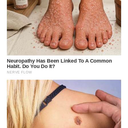
TAPANULI
TENGAH
WN DELI
SERDANG
WN
TEBING
TINGGI
WN
PAKPAK
WN
KARAWANG
WN
BEKASI