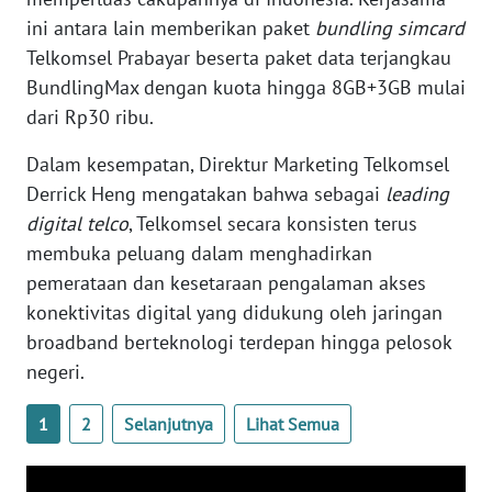
ini antara lain memberikan paket
bundling simcard
WN
Telkomsel Prabayar beserta paket data terjangkau
SERAMBI
BundlingMax dengan kuota hingga 8GB+3GB mulai
dari Rp30 ribu.
WN
JAMBI
Dalam kesempatan, Direktur Marketing Telkomsel
Derrick Heng mengatakan bahwa sebagai
leading
WN
digital telco
, Telkomsel secara konsisten terus
SULTRA
membuka peluang dalam menghadirkan
WN
pemerataan dan kesetaraan pengalaman akses
NTB
konektivitas digital yang didukung oleh jaringan
broadband berteknologi terdepan hingga pelosok
WN
negeri.
SULTENG
1
2
Selanjutnya
Lihat Semua
WN
SULBAR