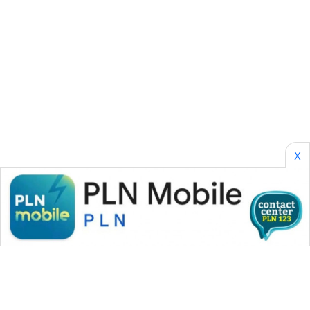
SONYA
ASA
NEWS
X