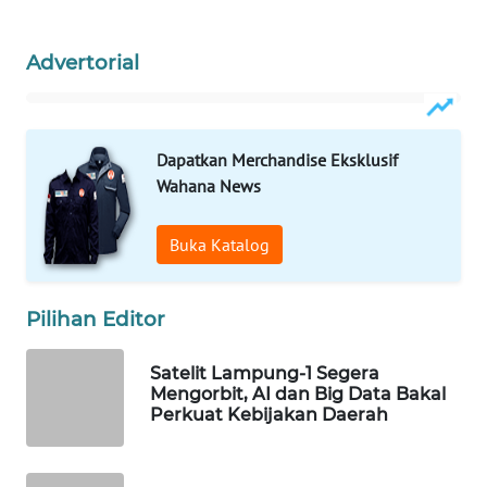
Wahana
Media
Advertorial
Group
WAHANA
NEWS
Dapatkan Merchandise Eksklusif
Wahana News
WAHANA
TANI
Buka Katalog
WAHANA
ADVOKAT
Pilihan Editor
WAHANA
Satelit Lampung-1 Segera
INFRASTRUKTUR
Mengorbit, AI dan Big Data Bakal
Perkuat Kebijakan Daerah
WAHANA
KONSUMEN