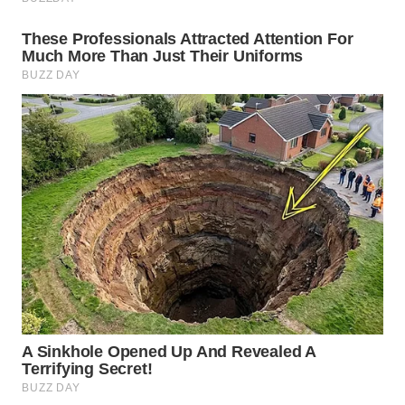
WN
NATUNA
WN
BINTAN
WN
MANDALIKA
WN
LIKUPANG
WN
LABUANBAJO
WN
BORNEO