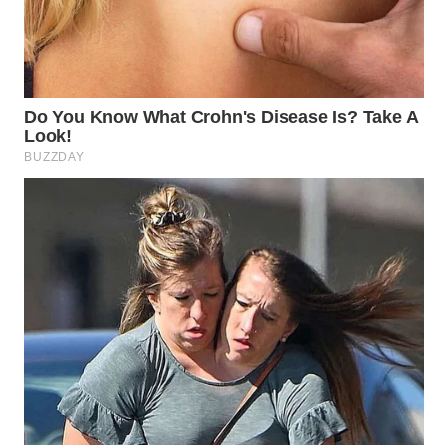
WN
BOGOR
WN
DEPOK
WN
TAPANULI
UTARA
WN
SAMOSIR
WN
PADANG
LAWAS