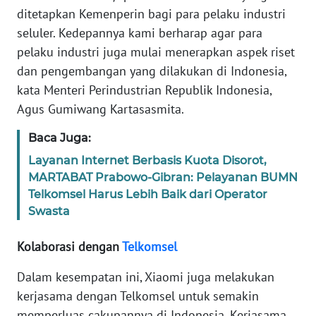
WN
ditetapkan Kemenperin bagi para pelaku industri
BANTEN
seluler. Kedepannya kami berharap agar para
pelaku industri juga mulai menerapkan aspek riset
WN
dan pengembangan yang dilakukan di Indonesia,
NTT
kata Menteri Perindustrian Republik Indonesia,
Agus Gumiwang Kartasasmita.
WN
KEPRI
Baca Juga:
Layanan Internet Berbasis Kuota Disorot,
WN
MARTABAT Prabowo-Gibran: Pelayanan BUMN
PAPUA
Telkomsel Harus Lebih Baik dari Operator
Swasta
WN
PAPUA
Kolaborasi dengan
Telkomsel
BARAT
Dalam kesempatan ini, Xiaomi juga melakukan
WN
kerjasama dengan Telkomsel untuk semakin
RIAU
memperluas cakupannya di Indonesia. Kerjasama