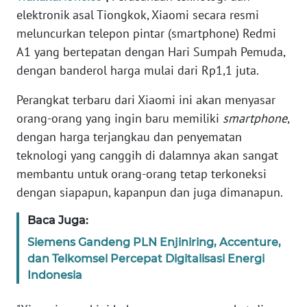
Informasi
elektronik asal Tiongkok, Xiaomi secara resmi
meluncurkan telepon pintar (smartphone) Redmi
INDEKS
BERITA
A1 yang bertepatan dengan Hari Sumpah Pemuda,
dengan banderol harga mulai dari Rp1,1 juta.
KONTAK
Perangkat terbaru dari Xiaomi ini akan menyasar
KAMI
orang-orang yang ingin baru memiliki
smartphone
,
dengan harga terjangkau dan penyematan
INFO
IKLAN
teknologi yang canggih di dalamnya akan sangat
membantu untuk orang-orang tetap terkoneksi
TENTANG
dengan siapapun, kapanpun dan juga dimanapun.
KAMI
Baca Juga:
PEDOMAN
Siemens Gandeng PLN Enjiniring, Accenture,
MEDIA
dan Telkomsel Percepat Digitalisasi Energi
SIBER
Indonesia
REDAKSI