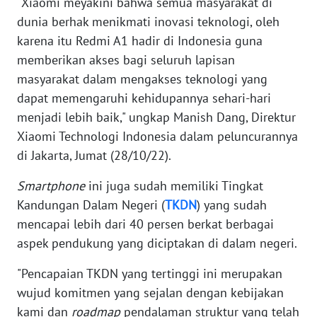
"Xiaomi meyakini bahwa semua masyarakat di
dunia berhak menikmati inovasi teknologi, oleh
KARIR
karena itu Redmi A1 hadir di Indonesia guna
memberikan akses bagi seluruh lapisan
DISCLAIMER
masyarakat dalam mengakses teknologi yang
dapat memengaruhi kehidupannya sehari-hari
Wahana
menjadi lebih baik," ungkap Manish Dang, Direktur
News
Regional
Xiaomi Technologi Indonesia dalam peluncurannya
di Jakarta, Jumat (28/10/22).
WN
Smartphone
ini juga sudah memiliki Tingkat
SUMUT
Kandungan Dalam Negeri (
TKDN
) yang sudah
mencapai lebih dari 40 persen berkat berbagai
WN
JAKARTA
aspek pendukung yang diciptakan di dalam negeri.
"Pencapaian TKDN yang tertinggi ini merupakan
WN
JABAR
wujud komitmen yang sejalan dengan kebijakan
kami dan
roadmap
pendalaman struktur yang telah