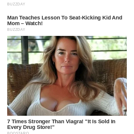
WN
MALUKU
WN
MALUT
WN
DAIRI
WN
DANAU
TOBA
WN
NIAS
WN
LANGKAT