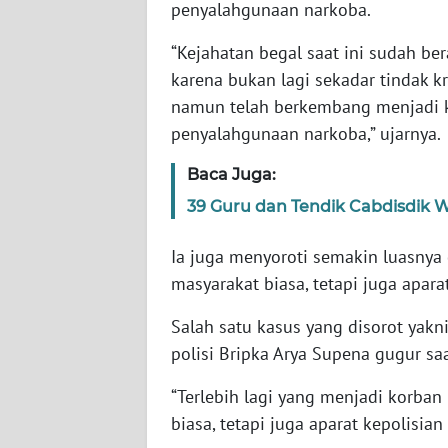
penyalahgunaan narkoba.
SERAMBI
“Kejahatan begal saat ini sudah b
WN
karena bukan lagi sekadar tindak kr
JAMBI
namun telah berkembang menjadi ke
penyalahgunaan narkoba,” ujarnya.
WN
SULTRA
Baca Juga:
39 Guru dan Tendik Cabdisdik Wi
WN
NTB
Ia juga menyoroti semakin luasnya
masyarakat biasa, tetapi juga apara
WN
SULTENG
Salah satu kasus yang disorot yakn
polisi Bripka Arya Supena gugur sa
WN
SULBAR
“Terlebih lagi yang menjadi korban
biasa, tetapi juga aparat kepolisia
WN