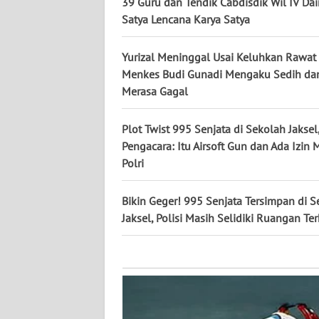
KALTARA
39 Guru dan Tendik Cabdisdik Wil IV Dai
Satya Lencana Karya Satya
WN
KALSEL
Yurizal Meninggal Usai Keluhkan Rawat 
Menkes Budi Gunadi Mengaku Sedih da
Merasa Gagal
WN
KALTIM
Plot Twist 995 Senjata di Sekolah Jaksel
WN
Pengacara: Itu Airsoft Gun dan Ada Izin
SULSEL
Polri
WN
Bikin Geger! 995 Senjata Tersimpan di 
GORONTALO
Jaksel, Polisi Masih Selidiki Ruangan Te
WN
SULUT
WN
MALUKU