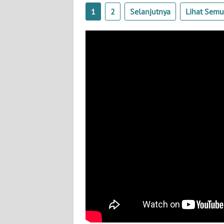
BABEL
1
2
Selanjutnya
Lihat Sem
WN
SUMBAR
WN
SUMSEL
WN
BENGKULU
WN
LAMPUNG
WN
JATENG
WN