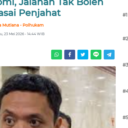
mi, Jalanan Tak Boleh
asai Penjahat
#1
a Mutiana - Polhukam
u, 23 Mei 2026 - 14:44 WIB
#
#
#
#