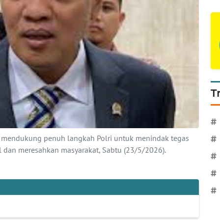
T
#
n mendukung penuh langkah Polri untuk menindak tegas
#
al dan meresahkan masyarakat, Sabtu (23/5/2026).
#
#
#