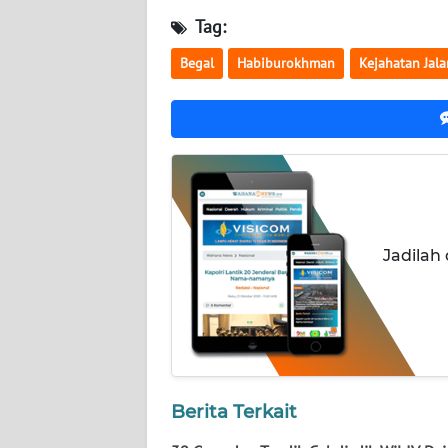
NUSANTARA
Tag:
WN
Begal
Habiburokhman
Kejahatan Jal
JOGJA
WN
JATIM
WN
BALI
Jadilah
WN
KALBAR
WN
KALTENG
Berita Terkait
WN