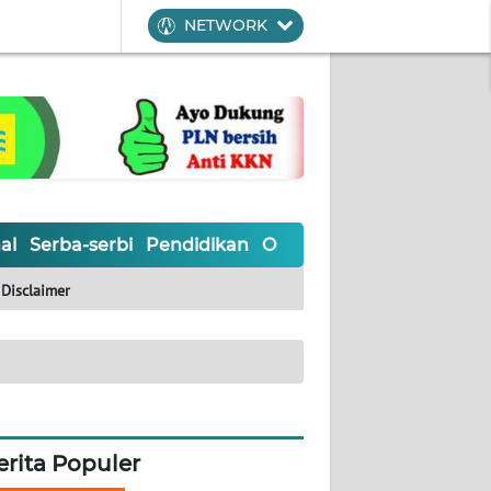
NETWORK
al
Serba-serbi
Pendidikan
Olahraga
Opini
Editoria
Disclaimer
erita Populer