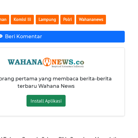
anan
Komisi Iii
Lampung
Polri
Wahananews
Beri Komentar
 orang pertama yang membaca berita-berita
terbaru Wahana News
Install Aplikasi