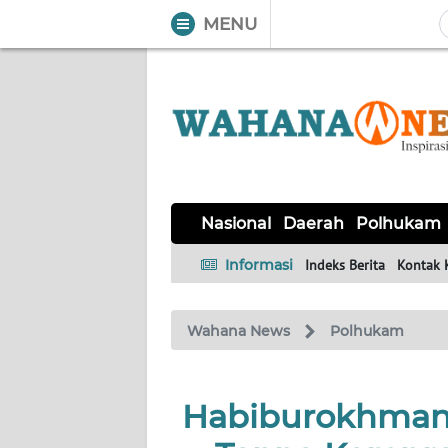
MENU
WAHANA
Tutup
TV
NASIONAL
DAERAH
POLHUKAM
KRIMINAL
EKUIN
SAINS-
KESEHATAN
INTERNASIONAL
Nasional
Daerah
Polhukam
TEKNO
Informasi
Indeks Berita
Kontak 
SERBA-
PENDIDIKAN
OLAHRAGA
OPINI
SERBI
Wahana News
Polhukam
EDITORIAL
Habiburokhman 
Informasi