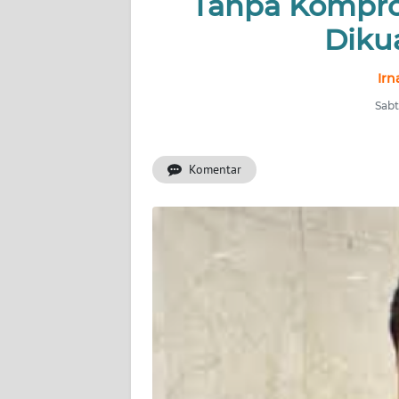
Tanpa Kompro
INDEKS
BERITA
Diku
KONTAK
Irn
KAMI
Sabt
INFO
IKLAN
Komentar
TENTANG
KAMI
PEDOMAN
MEDIA
SIBER
REDAKSI