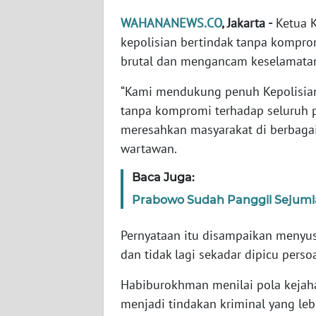
WAHANANEWS.CO
, Jakarta -
Ketua K
WN
kepolisian bertindak tanpa kompro
NTT
brutal dan mengancam keselamatan 
WN
“Kami mendukung penuh Kepolisian
KEPRI
tanpa kompromi terhadap seluruh 
meresahkan masyarakat di berbagai
WN
wartawan.
PAPUA
Baca Juga:
WN
Prabowo Sudah Panggil Sejumla
PAPUA
BARAT
Pernyataan itu disampaikan menyus
dan tidak lagi sekadar dipicu pers
WN
RIAU
Habiburokhman menilai pola kejaha
menjadi tindakan kriminal yang le
WN