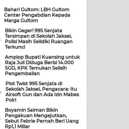
Bahari Gultom: LBH Gultom
Center Pengabdian Kepada
Marga Gultom
Bikin Geger! 995 Senjata
Tersimpan di Sekolah Jaksel,
2
Polisi Masih Selidiki Ruangan
Terkunci
Amplop Bupati Kuansing untuk
Raja Juli Diduga Berisi 14.000
3
SGD, KPK Temukan Selisih
Pengembalian
Plot Twist 995 Senjata di
Sekolah Jaksel, Pengacara: Itu
4
Airsoft Gun dan Ada Izin Mabes
Polri
Boyamin Saiman Bikin
Pengakuan Mengejutkan,
5
Sebut Febrie Pernah Beri Uang
Rp1,1 Miliar