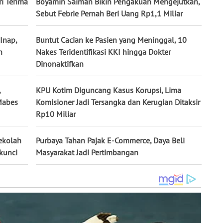
ri Terima
Boyamin Saiman Bikin Pengakuan Mengejutkan,
Sebut Febrie Pernah Beri Uang Rp1,1 Miliar
Inap,
Buntut Cacian ke Pasien yang Meninggal, 10
n
Nakes Teridentifikasi KKI hingga Dokter
Dinonaktifkan
,
KPU Kotim Diguncang Kasus Korupsi, Lima
 Mabes
Komisioner Jadi Tersangka dan Kerugian Ditaksir
Rp10 Miliar
Sekolah
Purbaya Tahan Pajak E-Commerce, Daya Beli
rkunci
Masyarakat Jadi Pertimbangan