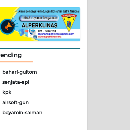
rending
bahari-gultom
senjata-api
kpk
airsoft-gun
boyamin-saiman