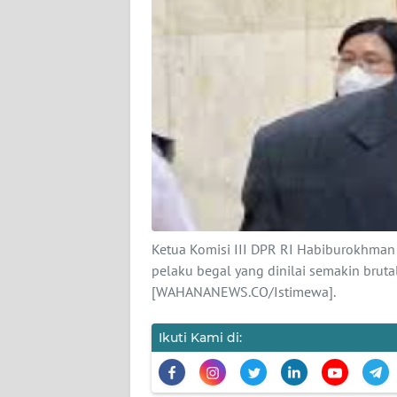
KARIR
DISCLAIMER
Wahana
News
Regional
WN
SUMUT
WN
Ketua Komisi III DPR RI Habiburokhma
JAKARTA
pelaku begal yang dinilai semakin brut
[WAHANANEWS.CO/Istimewa].
WN
JABAR
Ikuti Kami di:
WN
BANTEN