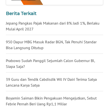
WN
NUSANTARA
Berita Terkait
Jepang Pangkas Pajak Makanan dari 8% Jadi 1%, Berlaku
WN
Mulai April 2027
JOGJA
950 Dapur MBG Masuk Radar BGN, Tak Penuhi Standar
WN
JATIM
Bisa Langsung Ditutup
WN
Prabowo Sudah Panggil Sejumlah Calon Gubernur BI,
BALI
Siapa Saja?
WN
39 Guru dan Tendik Cabdisdik Wil IV Dairi Terima Satya
KALBAR
Lencana Karya Satya
WN
Boyamin Saiman Bikin Pengakuan Mengejutkan, Sebut
KALTENG
Febrie Pernah Beri Uang Rp1,1 Miliar