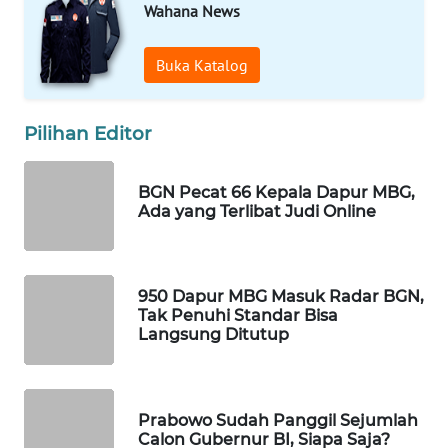
Wahana News
WAHANA
DESA
WISATA
Buka Katalog
LAPAK
Pilihan Editor
WAHANA
Wahana
BGN Pecat 66 Kepala Dapur MBG,
Network
Ada yang Terlibat Judi Online
KONSUMEN
LISTRIK
950 Dapur MBG Masuk Radar BGN,
Tak Penuhi Standar Bisa
MASYARAKAT
Langsung Ditutup
KELISTRIKAN
WALINKI
Prabowo Sudah Panggil Sejumlah
ID
Calon Gubernur BI, Siapa Saja?