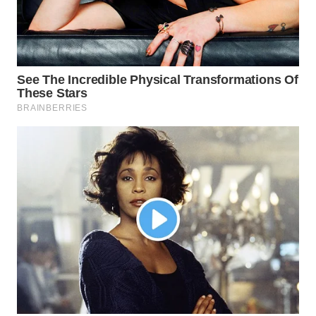
Wahana
Media
Group
WAHANA
NEWS
WAHANA
TANI
WAHANA
ADVOKAT
WAHANA
INFRASTRUKTUR
WAHANA
KONSUMEN