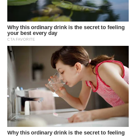
WN
SUMEDANG
WN
CIANJUR
WN
KEPULAUAN
SERIBU
WN
TANGERANG
WN
BINJAI
WN
CIREBON