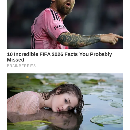
WN
BOGOR
WN
DEPOK
WN
TAPANULI
UTARA
WN
SAMOSIR
WN
PADANG
LAWAS