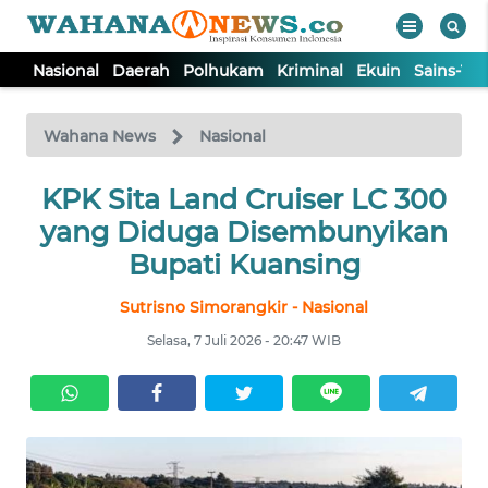
Nasional
Daerah
Polhukam
Kriminal
Ekuin
Sains-Te
WAHANA
Tutup
TV
Wahana News
Nasional
NASIONAL
KPK Sita Land Cruiser LC 300
yang Diduga Disembunyikan
DAERAH
Bupati Kuansing
Sutrisno Simorangkir - Nasional
POLHUKAM
Selasa, 7 Juli 2026 - 20:47 WIB
KRIMINAL
EKUIN