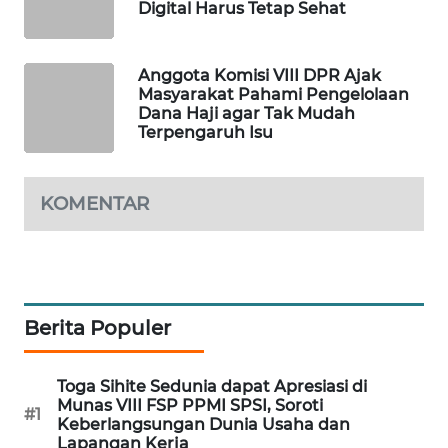
Digital Harus Tetap Sehat
PORTAL
KONSUMEN
Anggota Komisi VIII DPR Ajak
Masyarakat Pahami Pengelolaan
FORWAMKI
Dana Haji agar Tak Mudah
Terpengaruh Isu
ALPERKLINAS
FORJASIDA
KOMENTAR
TAMBANG
NEWS
Berita Populer
SITUNGIR
NEWS
Toga Sihite Sedunia dapat Apresiasi di
SIDIKALANG
Munas VIII FSP PPMI SPSI, Soroti
#1
NEWS
Keberlangsungan Dunia Usaha dan
Lapangan Kerja