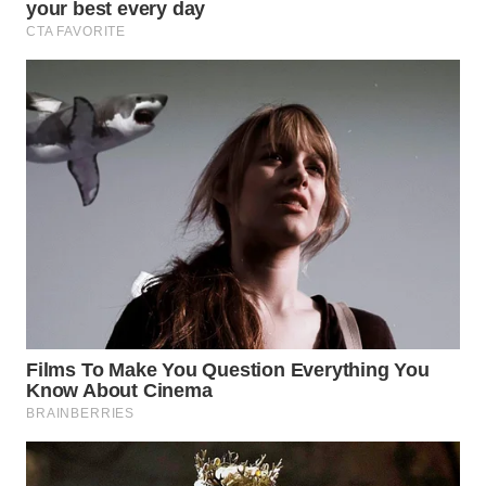
WN
INDRAMAYU
WN
KUNINGAN
WN
MAJALENGKA
WN
SUBANG
WN
SUKABUMI
WN
PURWAKARTA