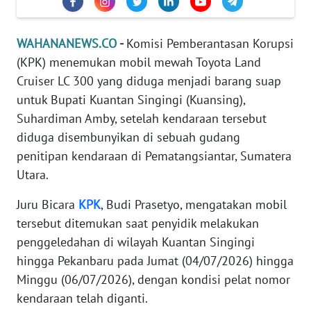
Informasi
INDEKS
WAHANANEWS.CO
-
Komisi Pemberantasan Korupsi
BERITA
(KPK) menemukan mobil mewah Toyota Land
Cruiser LC 300 yang diduga menjadi barang suap
KONTAK
untuk Bupati Kuantan Singingi (Kuansing),
KAMI
Suhardiman Amby, setelah kendaraan tersebut
diduga disembunyikan di sebuah gudang
INFO
IKLAN
penitipan kendaraan di Pematangsiantar, Sumatera
Utara.
TENTANG
Juru Bicara
KPK
, Budi Prasetyo, mengatakan mobil
KAMI
tersebut ditemukan saat penyidik melakukan
penggeledahan di wilayah Kuantan Singingi
PEDOMAN
MEDIA
hingga Pekanbaru pada Jumat (04/07/2026) hingga
SIBER
Minggu (06/07/2026), dengan kondisi pelat nomor
kendaraan telah diganti.
REDAKSI