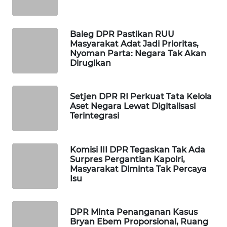
MAWAKA
ID
Baleg DPR Pastikan RUU
Masyarakat Adat Jadi Prioritas,
Nyoman Parta: Negara Tak Akan
MARTABAT
Dirugikan
NET
PLN
Setjen DPR RI Perkuat Tata Kelola
WATCH
Aset Negara Lewat Digitalisasi
Terintegrasi
MKLI
Komisi III DPR Tegaskan Tak Ada
LPKKI
Surpres Pergantian Kapolri,
Masyarakat Diminta Tak Percaya
Isu
LKKI
KOPEKLIN
DPR Minta Penanganan Kasus
Bryan Ebem Proporsional, Ruang