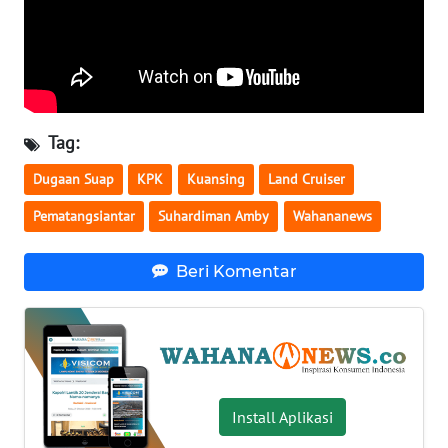
WN
BABEL
WN
SUMBAR
Tag:
WN
Dugaan Suap
KPK
Kuansing
Land Cruiser
SUMSEL
Pematangsiantar
Suhardiman Amby
Wahananews
WN
Beri Komentar
BENGKULU
WN
LAMPUNG
WN
Install Aplikasi
JATENG