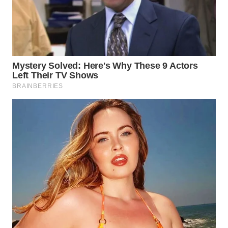
WN
MALUKU
WN
MALUT
WN
DAIRI
WN
DANAU
TOBA
WN
NIAS
WN
LANGKAT