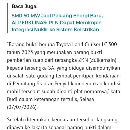
Baca Juga:
KARIR
SMR 50 MW Jadi Peluang Energi Baru,
ALPERKLINAS: PLN Dapat Memimpin
DISCLAIMER
Integrasi Nuklir ke Sistem Kelistrikan
"Barang bukti berupa Toyota Land Cruiser LC 300
Wahana
News
tahun 2023 yang merupakan barang bukti
Regional
pemberian suap dari tersangka ZKN (Zulkarnain)
kepada tersangka SA, yang diduga disembunyikan
WN
di salah satu gudang tempat penitipan kendaraan
SUMUT
di Pematang Siantar. Penyidik menemukan kondisi
mobil tersebut sudah diganti plat nomornya," kata
WN
JAKARTA
Budi dalam keterangan tertulis, Selasa
(07/07/2026).
WN
Setelah ditemukan, kendaraan tersebut langsung
JABAR
dibawa ke Jakarta sebagai barang bukti dalam