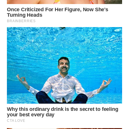
WN
TAPANULI
SELATAN
WN
TANJUNG
LESUNG
WN
KARO
WN
SIMALUNGUN
WN
LABUHANBATU
WN