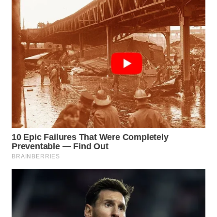
TAPANULI
TENGAH
WN DELI
SERDANG
WN
TEBING
TINGGI
WN
PAKPAK
WN
KARAWANG
WN
BEKASI