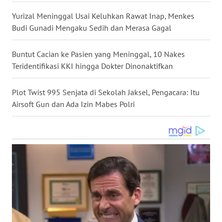
WN
Yurizal Meninggal Usai Keluhkan Rawat Inap, Menkes
KALTARA
Budi Gunadi Mengaku Sedih dan Merasa Gagal
WN
Buntut Cacian ke Pasien yang Meninggal, 10 Nakes
KALSEL
Teridentifikasi KKI hingga Dokter Dinonaktifkan
WN
Plot Twist 995 Senjata di Sekolah Jaksel, Pengacara: Itu
KALTIM
Airsoft Gun dan Ada Izin Mabes Polri
WN
SULSEL
WN
GORONTALO
WN
SULUT