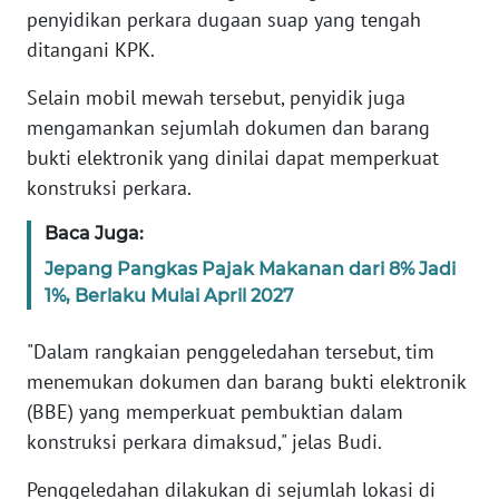
penyidikan perkara dugaan suap yang tengah
WN
BANTEN
ditangani KPK.
Selain mobil mewah tersebut, penyidik juga
WN
NTT
mengamankan sejumlah dokumen dan barang
bukti elektronik yang dinilai dapat memperkuat
WN
konstruksi perkara.
KEPRI
Baca Juga:
WN
Jepang Pangkas Pajak Makanan dari 8% Jadi
PAPUA
1%, Berlaku Mulai April 2027
WN
"Dalam rangkaian penggeledahan tersebut, tim
PAPUA
menemukan dokumen dan barang bukti elektronik
BARAT
(BBE) yang memperkuat pembuktian dalam
konstruksi perkara dimaksud," jelas Budi.
WN
RIAU
Penggeledahan dilakukan di sejumlah lokasi di