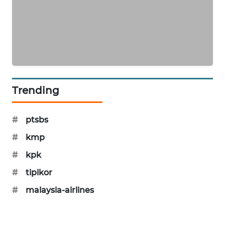
KARING
NEWS
JURNAL
MARITIM
HUMBANG
Trending
NEWS
GARONGGANG
#
ptsbs
NEWS
#
kmp
#
kpk
FISUELRI
ID
#
tipikor
#
malaysia-airlines
ENERGI
NEWS