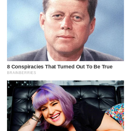
WN
NATUNA
WN
BINTAN
WN
MANDALIKA
WN
LIKUPANG
WN
LABUANBAJO
WN
BORNEO