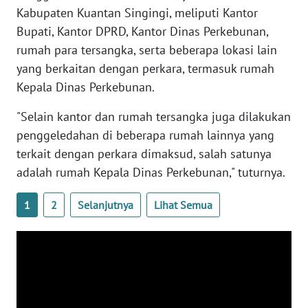
Kabupaten Kuantan Singingi, meliputi Kantor
WN
Bupati, Kantor DPRD, Kantor Dinas Perkebunan,
SERAMBI
rumah para tersangka, serta beberapa lokasi lain
yang berkaitan dengan perkara, termasuk rumah
WN
Kepala Dinas Perkebunan.
JAMBI
"Selain kantor dan rumah tersangka juga dilakukan
WN
penggeledahan di beberapa rumah lainnya yang
SULTRA
terkait dengan perkara dimaksud, salah satunya
adalah rumah Kepala Dinas Perkebunan," tuturnya.
WN
NTB
1
2
Selanjutnya
Lihat Semua
WN
SULTENG
WN
SULBAR