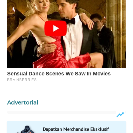
WAHANA
SPORT
WAHANA
UMKM
WAHANA
SELEB
WAHANA
PERSONA
WAHANA
OTOMOTIF
Advertorial
WAHANA
HEALTH
Dapatkan Merchandise Eksklusif