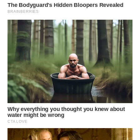
WAHANA
LISTRIK
WAHANA
TRAVEL
WAHANA
TV
WAHANANEWS
ID
WAHANANEWS
CO ID
WAHANANEWS
NET