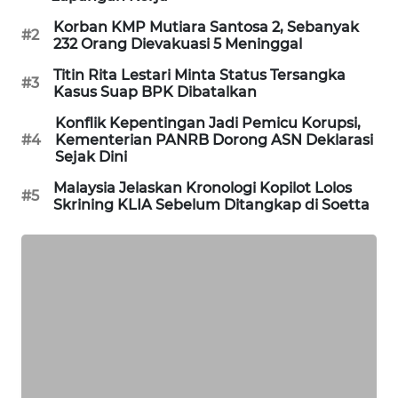
SIBARAGAS
Korban KMP Mutiara Santosa 2, Sebanyak
#2
NEWS
232 Orang Dievakuasi 5 Meninggal
Titin Rita Lestari Minta Status Tersangka
#3
METRO
Kasus Suap BPK Dibatalkan
SIANTAR
Konflik Kepentingan Jadi Pemicu Korupsi,
NEWS
#4
Kementerian PANRB Dorong ASN Deklarasi
Sejak Dini
METRO
Malaysia Jelaskan Kronologi Kopilot Lolos
MEDAN
#5
Skrining KLIA Sebelum Ditangkap di Soetta
NEWS
METRO
JAKARTA
NEWS
KRT
NEWS