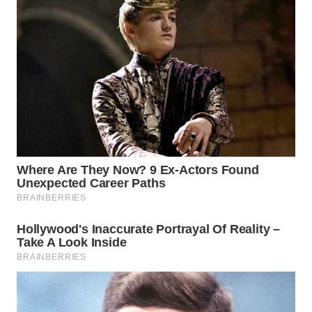
WN
PRIANGAN
TIMUR
WN
SEMARANG
WN
SOLO
WN
BOROBUDUR
WN
MADURA
WN
SURABAYA