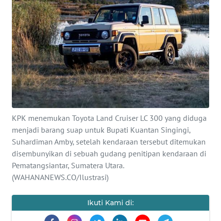
SAINS-TEKNO
KESEHATAN
INTERNASIONAL
SERBA-SERBI
PENDIDIKAN
KPK menemukan Toyota Land Cruiser LC 300 yang diduga
menjadi barang suap untuk Bupati Kuantan Singingi,
Suhardiman Amby, setelah kendaraan tersebut ditemukan
OLAHRAGA
disembunyikan di sebuah gudang penitipan kendaraan di
Pematangsiantar, Sumatera Utara.
OPINI
(WAHANANEWS.CO/Ilustrasi)
EDITORIAL
Ikuti Kami di: