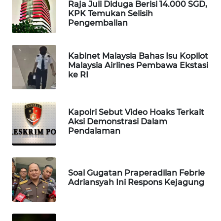
Raja Juli Diduga Berisi 14.000 SGD,
WAHANA
KPK Temukan Selisih
DESA
Pengembalian
WISATA
Kabinet Malaysia Bahas Isu Kopilot
LAPAK
Malaysia Airlines Pembawa Ekstasi
WAHANA
ke RI
Wahana
Network
Kapolri Sebut Video Hoaks Terkait
Aksi Demonstrasi Dalam
KONSUMEN
Pendalaman
LISTRIK
MASYARAKAT
Soal Gugatan Praperadilan Febrie
KELISTRIKAN
Adriansyah Ini Respons Kejagung
WALINKI
ID