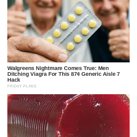
WN
KALTARA
WN
KALSEL
WN
KALTIM
WN
SULSEL
WN
GORONTALO
WN
SULUT