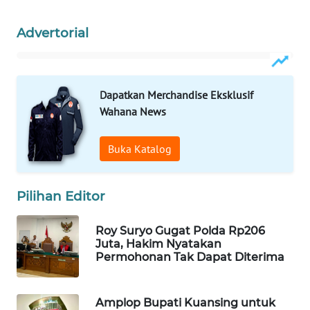
WAHANA
Advertorial
SPORT
WAHANA
UMKM
Dapatkan Merchandise Eksklusif
Wahana News
WAHANA
SELEB
Buka Katalog
WAHANA
PERSONA
Pilihan Editor
WAHANA
Roy Suryo Gugat Polda Rp206
OTOMOTIF
Juta, Hakim Nyatakan
Permohonan Tak Dapat Diterima
WAHANA
HEALTH
Amplop Bupati Kuansing untuk