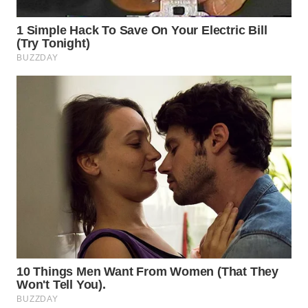
Wahana
Media
Group
WAHANA
NEWS
WAHANA
TANI
WAHANA
ADVOKAT
WAHANA
INFRASTRUKTUR
WAHANA
KONSUMEN