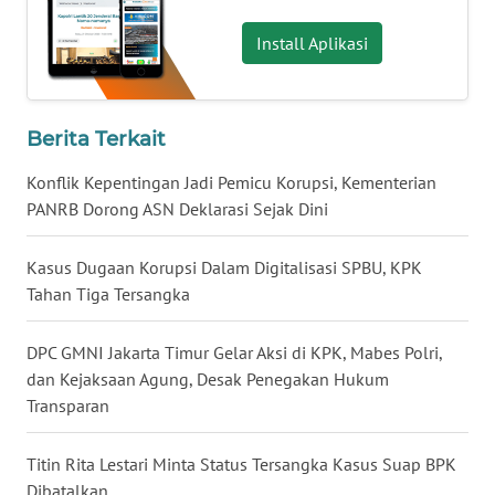
WN
Install Aplikasi
BABEL
WN
Berita Terkait
SUMBAR
Konflik Kepentingan Jadi Pemicu Korupsi, Kementerian
WN
PANRB Dorong ASN Deklarasi Sejak Dini
SUMSEL
Kasus Dugaan Korupsi Dalam Digitalisasi SPBU, KPK
WN
Tahan Tiga Tersangka
BENGKULU
DPC GMNI Jakarta Timur Gelar Aksi di KPK, Mabes Polri,
WN
dan Kejaksaan Agung, Desak Penegakan Hukum
LAMPUNG
Transparan
WN
Titin Rita Lestari Minta Status Tersangka Kasus Suap BPK
JATENG
Dibatalkan