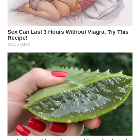
WN
SUMEDANG
WN
CIANJUR
WN
KEPULAUAN
SERIBU
WN
TANGERANG
WN
BINJAI
WN
CIREBON