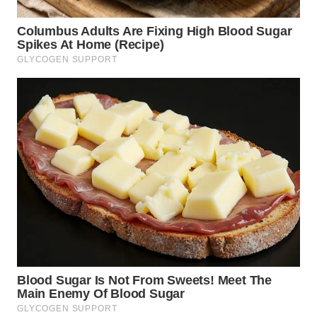
WN
TAPANULI
SELATAN
WN
TANJUNG
LESUNG
WN
KARO
WN
SIMALUNGUN
WN
LABUHANBATU
WN