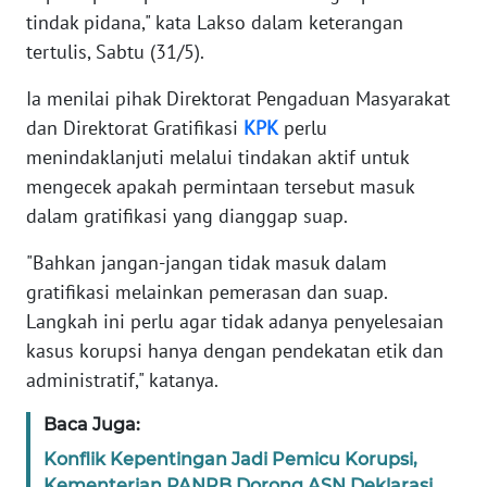
tindak pidana," kata Lakso dalam keterangan
tertulis, Sabtu (31/5).
KARIR
Ia menilai pihak Direktorat Pengaduan Masyarakat
DISCLAIMER
dan Direktorat Gratifikasi
KPK
perlu
menindaklanjuti melalui tindakan aktif untuk
Wahana
mengecek apakah permintaan tersebut masuk
News
Regional
dalam gratifikasi yang dianggap suap.
"Bahkan jangan-jangan tidak masuk dalam
WN
SUMUT
gratifikasi melainkan pemerasan dan suap.
Langkah ini perlu agar tidak adanya penyelesaian
WN
kasus korupsi hanya dengan pendekatan etik dan
JAKARTA
administratif," katanya.
Baca Juga:
WN
JABAR
Konflik Kepentingan Jadi Pemicu Korupsi,
Kementerian PANRB Dorong ASN Deklarasi