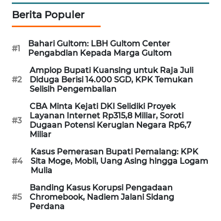
PORTAL
Berita Populer
KONSUMEN
Bahari Gultom: LBH Gultom Center
FORWAMKI
#1
Pengabdian Kepada Marga Gultom
Amplop Bupati Kuansing untuk Raja Juli
ALPERKLINAS
#2
Diduga Berisi 14.000 SGD, KPK Temukan
Selisih Pengembalian
FORJASIDA
CBA Minta Kejati DKI Selidiki Proyek
Layanan Internet Rp315,8 Miliar, Soroti
#3
TAMBANG
Dugaan Potensi Kerugian Negara Rp6,7
Miliar
NEWS
Kasus Pemerasan Bupati Pemalang: KPK
#4
Sita Moge, Mobil, Uang Asing hingga Logam
SITUNGIR
Mulia
NEWS
Banding Kasus Korupsi Pengadaan
#5
Chromebook, Nadiem Jalani Sidang
SIDIKALANG
Perdana
NEWS