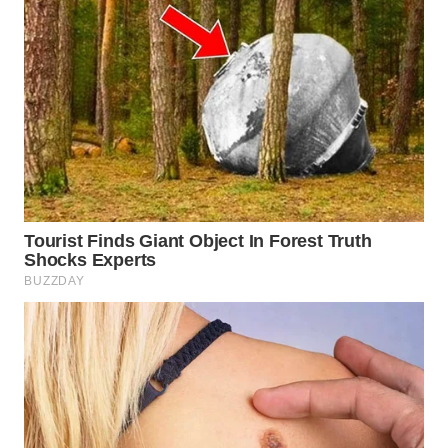
WN
PRIANGAN
TIMUR
WN
SEMARANG
WN
SOLO
WN
BOROBUDUR
WN
MADURA
WN
SURABAYA