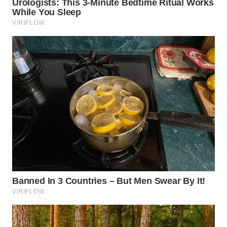
WN
INDRAMAYU
WN
KUNINGAN
WN
MAJALENGKA
WN
SUBANG
WN
SUKABUMI
WN
PURWAKARTA