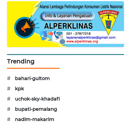
SIBARAGAS
NEWS
METRO
SIANTAR
NEWS
METRO
Trending
MEDAN
NEWS
#
bahari-gultom
METRO
#
kpk
JAKARTA
NEWS
#
uchok-sky-khadafi
#
bupati-pemalang
KRT
NEWS
#
nadim-makarim