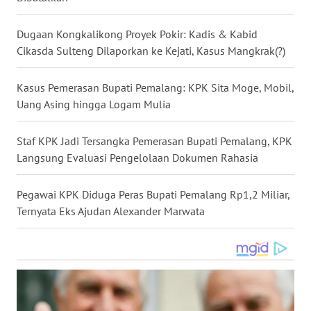
WN
NUSANTARA
Dugaan Kongkalikong Proyek Pokir: Kadis & Kabid
Cikasda Sulteng Dilaporkan ke Kejati, Kasus Mangkrak(?)
WN
JOGJA
Kasus Pemerasan Bupati Pemalang: KPK Sita Moge, Mobil,
Uang Asing hingga Logam Mulia
WN
JATIM
Staf KPK Jadi Tersangka Pemerasan Bupati Pemalang, KPK
Langsung Evaluasi Pengelolaan Dokumen Rahasia
WN
BALI
Pegawai KPK Diduga Peras Bupati Pemalang Rp1,2 Miliar,
Ternyata Eks Ajudan Alexander Marwata
WN
KALBAR
WN
KALTENG