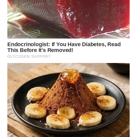
WN
MALUKU
WN
MALUT
WN
DAIRI
WN
DANAU
TOBA
WN
NIAS
WN
LANGKAT