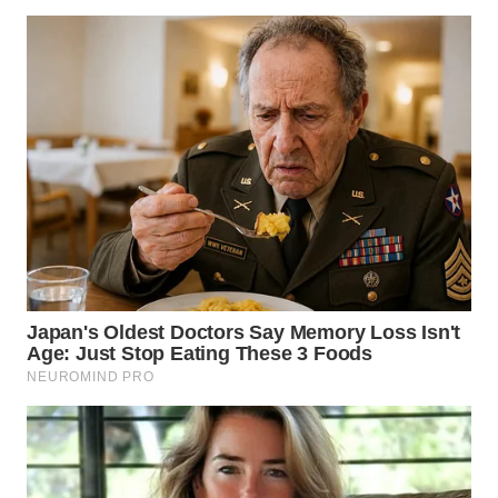
TAPANULI
TENGAH
WN DELI
SERDANG
WN
TEBING
TINGGI
WN
PAKPAK
WN
KARAWANG
WN
BEKASI