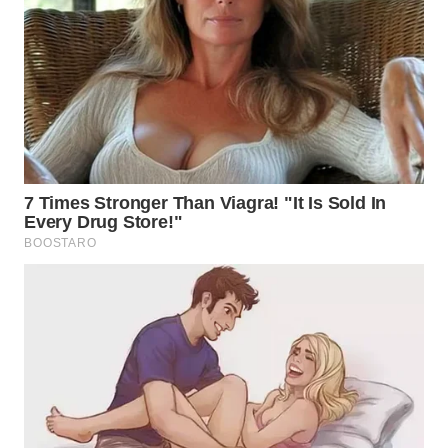
WN
BOGOR
WN
DEPOK
WN
TAPANULI
UTARA
WN
SAMOSIR
WN
PADANG
LAWAS