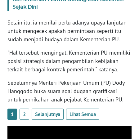
WN
Sejak Dini
BANTEN
Selain itu, ia menilai perlu adanya upaya lanjutan
WN
untuk mengecek apakah permintaan seperti itu
NTT
sudah menjadi budaya dalam Kementerian PU.
WN
"Hal tersebut mengingat, Kementerian PU memiliki
KEPRI
posisi strategis dalam pengambilan kebijakan
terkait berbagai kontrak pemerintah," katanya.
WN
PAPUA
Sebelumnya Menteri Pekerjaan Umum (PU) Dody
Hanggodo buka suara soal dugaan gratifikasi
WN
untuk pernikahan anak pejabat Kementerian PU.
PAPUA
BARAT
1
2
Selanjutnya
Lihat Semua
WN
RIAU