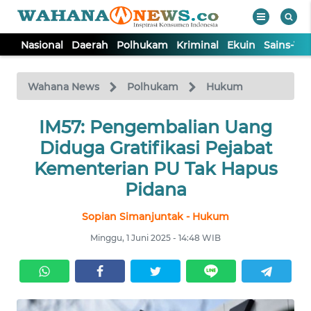
Nasional
Daerah
Polhukam
Kriminal
Ekuin
Sains-Te
WAHANA
Tutup
TV
Wahana News
Polhukam
Hukum
NASIONAL
IM57: Pengembalian Uang
Diduga Gratifikasi Pejabat
DAERAH
Kementerian PU Tak Hapus
Pidana
POLHUKAM
Sopian Simanjuntak - Hukum
Minggu, 1 Juni 2025 - 14:48 WIB
KRIMINAL
EKUIN