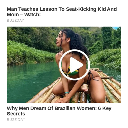
WAHANA
LISTRIK
WAHANA
TRAVEL
WAHANA
TV
WAHANANEWS
ID
WAHANANEWS
CO ID
WAHANANEWS
NET