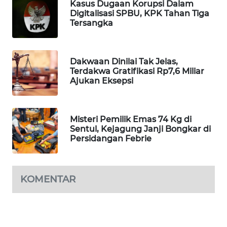
Kasus Dugaan Korupsi Dalam
Digitalisasi SPBU, KPK Tahan Tiga
MAWAKA
Tersangka
ID
MARTABAT
Dakwaan Dinilai Tak Jelas,
NET
Terdakwa Gratifikasi Rp7,6 Miliar
Ajukan Eksepsi
PLN
WATCH
Misteri Pemilik Emas 74 Kg di
Sentul, Kejagung Janji Bongkar di
MKLI
Persidangan Febrie
LPKKI
KOMENTAR
LKKI
KOPEKLIN