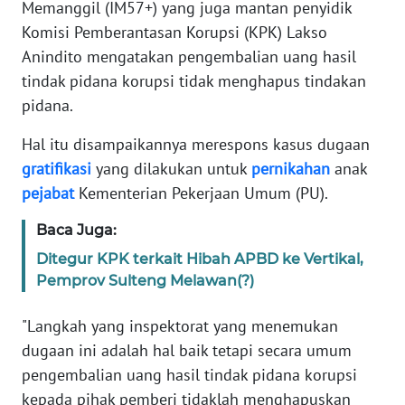
Memanggil (IM57+) yang juga mantan penyidik
Informasi
Komisi Pemberantasan Korupsi (KPK) Lakso
INDEKS
Anindito mengatakan pengembalian uang hasil
BERITA
tindak pidana korupsi tidak menghapus tindakan
pidana.
KONTAK
KAMI
Hal itu disampaikannya merespons kasus dugaan
gratifikasi
yang dilakukan untuk
pernikahan
anak
INFO
pejabat
Kementerian Pekerjaan Umum (PU).
IKLAN
Baca Juga:
TENTANG
Ditegur KPK terkait Hibah APBD ke Vertikal,
KAMI
Pemprov Sulteng Melawan(?)
PEDOMAN
"Langkah yang inspektorat yang menemukan
MEDIA
dugaan ini adalah hal baik tetapi secara umum
SIBER
pengembalian uang hasil tindak pidana korupsi
kepada pihak pemberi tidaklah menghapuskan
REDAKSI