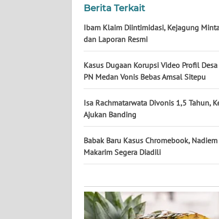
KALTARA
Berita Terkait
WN
Ibam Klaim Diintimidasi, Kejagung Minta
KALSEL
dan Laporan Resmi
WN
Kasus Dugaan Korupsi Video Profil Desa 
KALTIM
PN Medan Vonis Bebas Amsal Sitepu
WN
Isa Rachmatarwata Divonis 1,5 Tahun, 
SULSEL
Ajukan Banding
WN
Babak Baru Kasus Chromebook, Nadiem
GORONTALO
Makarim Segera Diadili
WN
SULUT
WN
MALUKU