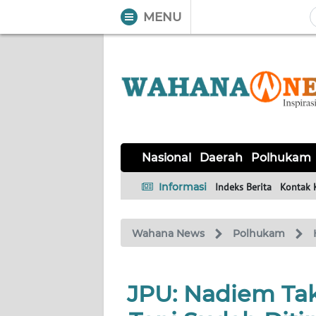
MENU
WAHANA
Tutup
TV
NASIONAL
DAERAH
POLHUKAM
KRIMINAL
EKUIN
SAINS-
KESEHATAN
INTERNASIONAL
Nasional
Daerah
Polhukam
TEKNO
Informasi
Indeks Berita
Kontak 
SERBA-
PENDIDIKAN
OLAHRAGA
OPINI
SERBI
Wahana News
Polhukam
EDITORIAL
JPU: Nadiem Tak 
Informasi