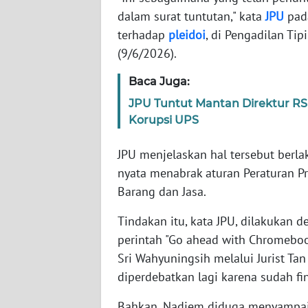
dalam surat tuntutan," kata
JPU
pada
terhadap
pleidoi
, di Pengadilan Tip
WN
NTT
(9/6/2026).
Baca Juga:
WN
KEPRI
JPU Tuntut Mantan Direktur R
Korupsi UPS
WN
PAPUA
JPU menjelaskan hal tersebut berl
nyata menabrak aturan Peraturan 
WN
Barang dan Jasa.
PAPUA
BARAT
Tindakan itu, kata JPU, dilakuk
perintah "Go ahead with Chromebo
WN
Sri Wahyuningsih melalui Jurist T
RIAU
diperdebatkan lagi karena sudah fi
WN
Bahkan, Nadiem diduga menyampaik