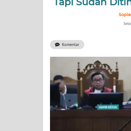
Tapi Sudah Dit
INDEKS
BERITA
Sopia
Sela
KONTAK
KAMI
Komentar
INFO
IKLAN
TENTANG
KAMI
PEDOMAN
MEDIA
SIBER
REDAKSI