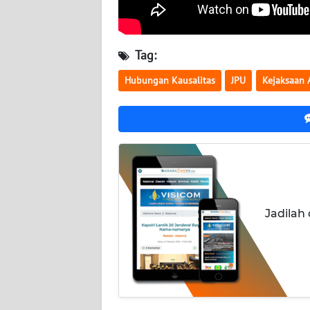
NUSANTARA
WN
Tag:
JOGJA
Hubungan Kausalitas
JPU
Kejaksaan
WN
JATIM
WN
BALI
WN
KALBAR
Jadilah
WN
KALTENG
WN