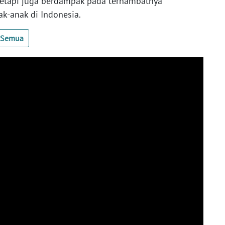
tetapi juga berdampak pada terhambatnya
k-anak di Indonesia.
t Semua