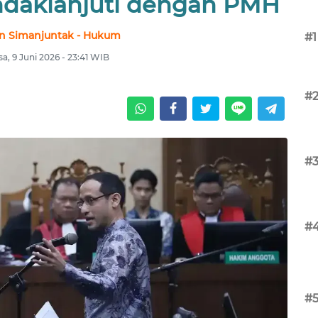
indaklanjuti dengan PMH
n Simanjuntak - Hukum
#1
sa, 9 Juni 2026 - 23:41 WIB
#
#
#
#