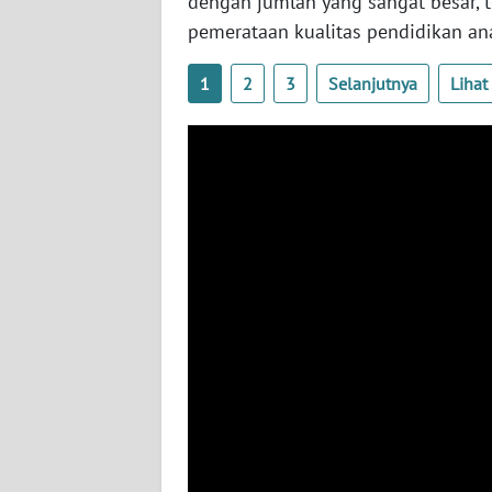
dengan jumlah yang sangat besar, 
BABEL
pemerataan kualitas pendidikan ana
WN
1
2
3
Selanjutnya
Liha
SUMBAR
WN
SUMSEL
WN
BENGKULU
WN
LAMPUNG
WN
JATENG
WN