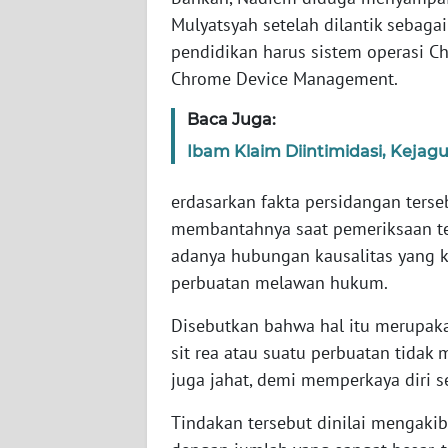
SERAMBI
Mulyatsyah setelah dilantik sebagai
pendidikan harus sistem operasi 
WN
Chrome Device Management.
JAMBI
Baca Juga:
WN
Ibam Klaim Diintimidasi, Kejag
SULTRA
erdasarkan fakta persidangan ters
WN
membantahnya saat pemeriksaan t
NTB
adanya hubungan kausalitas yang ku
perbuatan melawan hukum.
WN
SULTENG
Disebutkan bahwa hal itu merupaka
sit rea atau suatu perbuatan tidak
WN
juga jahat, demi memperkaya diri sen
SULBAR
Tindakan tersebut dinilai mengaki
WN