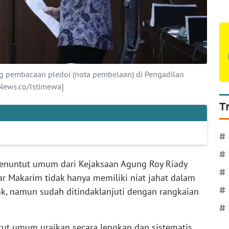
g pembacaan pledoi (nota pembelaan) di Pengadilan
naNews.co/Istimewa]
T
#
#
enuntut umum dari Kejaksaan Agung Roy Riady
#
 Makarim tidak hanya memiliki niat jahat dalam
k, namun sudah ditindaklanjuti dengan rangkaian
#
#
tut umum uraikan secara lengkap dan sistematis