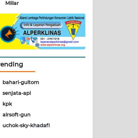
Miliar
rending
bahari-gultom
senjata-api
kpk
airsoft-gun
uchok-sky-khadafi