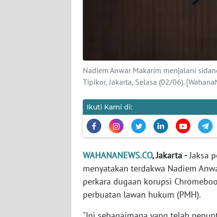
KARIR
DISCLAIMER
Wahana
News
Nadiem Anwar Makarim menjalani sidan
Regional
Tipikor, Jakarta, Selasa (02/06). [Waha
WN
Ikuti Kami di:
SUMUT
WN
JAKARTA
WAHANANEWS.CO
, Jakarta -
Jaksa p
menyatakan terdakwa Nadiem Anwar
WN
JABAR
perkara dugaan korupsi Chromeboo
perbuatan lawan hukum (PMH).
WN
"Ini sebagaimana yang telah penun
BANTEN