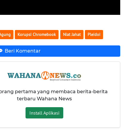
 Agung
Korupsi Chromebook
Niat Jahat
Pleidoi
Beri Komentar
 orang pertama yang membaca berita-berita
terbaru Wahana News
Install Aplikasi