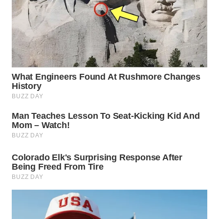
WN
MALUKU
WN
MALUT
WN
DAIRI
WN
DANAU
TOBA
WN
NIAS
WN
LANGKAT