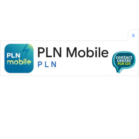
SONYA
ASA
NEWS
X