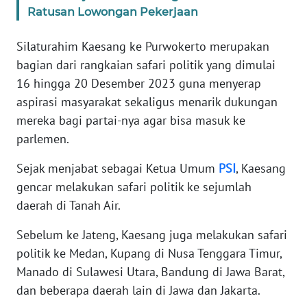
WN
Ratusan Lowongan Pekerjaan
BANTEN
Silaturahim Kaesang ke Purwokerto merupakan
WN
bagian dari rangkaian safari politik yang dimulai
NTT
16 hingga 20 Desember 2023 guna menyerap
aspirasi masyarakat sekaligus menarik dukungan
WN
mereka bagi partai-nya agar bisa masuk ke
KEPRI
parlemen.
WN
Sejak menjabat sebagai Ketua Umum
PSI
, Kaesang
PAPUA
gencar melakukan safari politik ke sejumlah
daerah di Tanah Air.
WN
PAPUA
Sebelum ke Jateng, Kaesang juga melakukan safari
BARAT
politik ke Medan, Kupang di Nusa Tenggara Timur,
Manado di Sulawesi Utara, Bandung di Jawa Barat,
WN
dan beberapa daerah lain di Jawa dan Jakarta.
RIAU