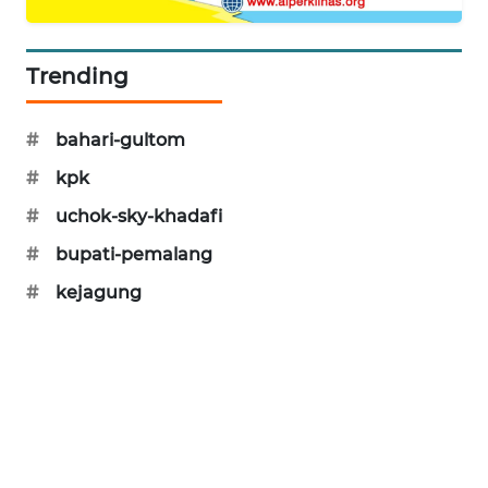
MAWAKA
ID
Trending
MARTABAT
#
bahari-gultom
NET
#
kpk
PLN
#
uchok-sky-khadafi
WATCH
#
bupati-pemalang
MKLI
#
kejagung
LPKKI
LKKI
KOPEKLIN