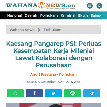
Nasional
Daerah
Polhukam
Kriminal
Ekuin
Sains-Te
WAHANA
Tutup
TV
Wahana News
Polhukam
Kaesang Pangarep PSI: Perluas
NASIONAL
Kesempatan Kerja Milenial
DAERAH
Lewat Kolaborasi dengan
Perusahaan
POLHUKAM
Andri Frestana - Polhukam
Selasa, 19 Desember 2023 - 22:15 WIB
KRIMINAL
EKUIN