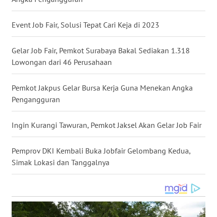
WN
NUSANTARA
Event Job Fair, Solusi Tepat Cari Keja di 2023
WN
Gelar Job Fair, Pemkot Surabaya Bakal Sediakan 1.318
JOGJA
Lowongan dari 46 Perusahaan
WN
Pemkot Jakpus Gelar Bursa Kerja Guna Menekan Angka
JATIM
Pengangguran
WN
Ingin Kurangi Tawuran, Pemkot Jaksel Akan Gelar Job Fair
BALI
Pemprov DKI Kembali Buka Jobfair Gelombang Kedua,
WN
Simak Lokasi dan Tanggalnya
KALBAR
WN
KALTENG