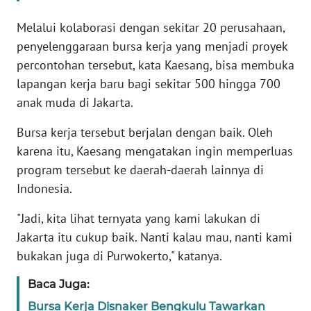
Melalui kolaborasi dengan sekitar 20 perusahaan,
KARIR
penyelenggaraan bursa kerja yang menjadi proyek
percontohan tersebut, kata Kaesang, bisa membuka
DISCLAIMER
lapangan kerja baru bagi sekitar 500 hingga 700
anak muda di Jakarta.
Wahana
News
Bursa kerja tersebut berjalan dengan baik. Oleh
Regional
karena itu, Kaesang mengatakan ingin memperluas
program tersebut ke daerah-daerah lainnya di
WN
SUMUT
Indonesia.
"Jadi, kita lihat ternyata yang kami lakukan di
WN
JAKARTA
Jakarta itu cukup baik. Nanti kalau mau, nanti kami
bukakan juga di Purwokerto," katanya.
WN
Baca Juga:
JABAR
Bursa Kerja Disnaker Bengkulu Tawarkan