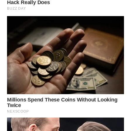
WN
PRIANGAN
TIMUR
WN
SEMARANG
WN
SOLO
WN
BOROBUDUR
WN
MADURA
WN
SURABAYA