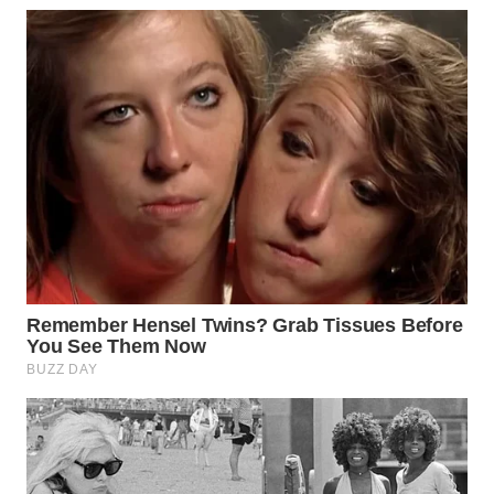
TAPANULI
TENGAH
WN DELI
SERDANG
WN
TEBING
TINGGI
WN
PAKPAK
WN
KARAWANG
WN
BEKASI