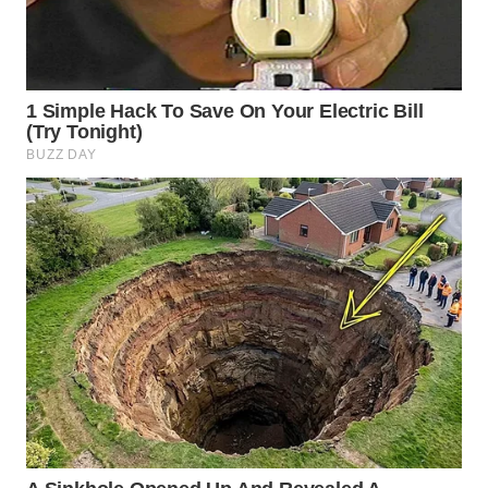
WN
SUMEDANG
WN
CIANJUR
WN
KEPULAUAN
SERIBU
WN
TANGERANG
WN
BINJAI
WN
CIREBON