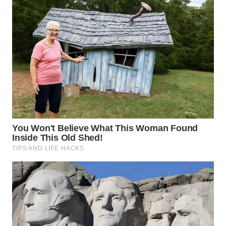
WN
KALTARA
WN
KALSEL
WN
KALTIM
WN
SULSEL
WN
GORONTALO
WN
SULUT