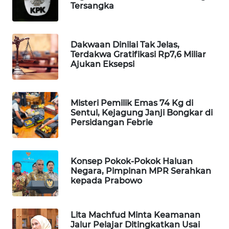
Tersangka
WAHANA
LISTRIK
Dakwaan Dinilai Tak Jelas,
WAHANA
Terdakwa Gratifikasi Rp7,6 Miliar
TRAVEL
Ajukan Eksepsi
WAHANA
TV
Misteri Pemilik Emas 74 Kg di
Sentul, Kejagung Janji Bongkar di
Persidangan Febrie
WAHANANEWS
ID
Konsep Pokok-Pokok Haluan
WAHANANEWS
Negara, Pimpinan MPR Serahkan
CO ID
kepada Prabowo
WAHANANEWS
Lita Machfud Minta Keamanan
NET
Jalur Pelajar Ditingkatkan Usai