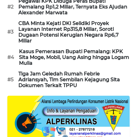
Pegawai KPK Diduga Peras Bupati
WAHANA
#2
Pemalang Rp1,2 Miliar, Ternyata Eks Ajudan
Alexander Marwata
DESA
WISATA
CBA Minta Kejati DKI Selidiki Proyek
Layanan Internet Rp315,8 Miliar, Soroti
#3
Dugaan Potensi Kerugian Negara Rp6,7
LAPAK
Miliar
WAHANA
Kasus Pemerasan Bupati Pemalang: KPK
#4
Sita Moge, Mobil, Uang Asing hingga Logam
Wahana
Mulia
Network
Tiga Jam Geledah Rumah Febrie
#5
Adriansyah, Tim Sembilan Kejagung Sita
KONSUMEN
Dokumen Terkait TPPU
LISTRIK
MASYARAKAT
KELISTRIKAN
WALINKI
ID