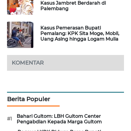
Kasus Jambret Berdarah di
WAHANA
Palembang
SPORT
Kasus Pemerasan Bupati
WAHANA
Pemalang: KPK Sita Moge, Mobil,
UMKM
Uang Asing hingga Logam Mulia
WAHANA
SELEB
KOMENTAR
WAHANA
PERSONA
WAHANA
Berita Populer
OTOMOTIF
WAHANA
Bahari Gultom: LBH Gultom Center
#1
Pengabdian Kepada Marga Gultom
HEALTH