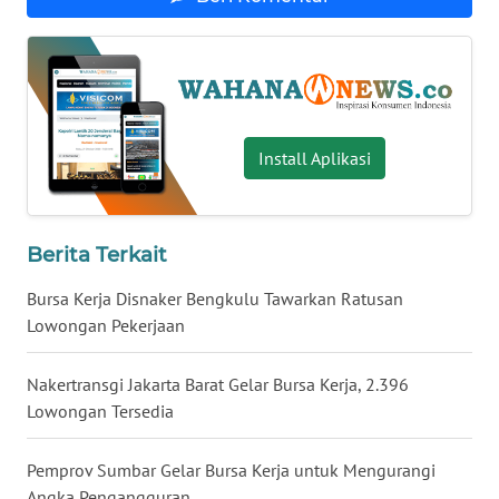
WN
BABEL
WN
SUMBAR
Install Aplikasi
WN
SUMSEL
Berita Terkait
WN
Bursa Kerja Disnaker Bengkulu Tawarkan Ratusan
BENGKULU
Lowongan Pekerjaan
WN
Nakertransgi Jakarta Barat Gelar Bursa Kerja, 2.396
LAMPUNG
Lowongan Tersedia
WN
JATENG
Pemprov Sumbar Gelar Bursa Kerja untuk Mengurangi
Angka Pengangguran