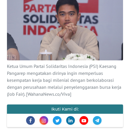
SAINS-TEKNO
KESEHATAN
INTERNASIONAL
SERBA-SERBI
Ketua Umum Partai Solidaritas Indonesia (PSI) Kaesang
PENDIDIKAN
Pangarep mengatakan dirinya ingin memperluas
kesempatan kerja bagi milenial dengan berkolaborasi
OLAHRAGA
dengan perusahaan melalui penyelenggaraan bursa kerja
(Job Fair). [WahanaNews.co/Viva]
OPINI
Ikuti Kami di:
EDITORIAL