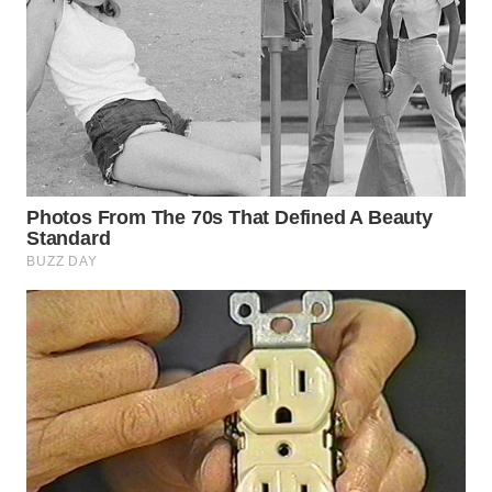
WN
BOGOR
WN
DEPOK
WN
TAPANULI
UTARA
WN
SAMOSIR
WN
PADANG
LAWAS