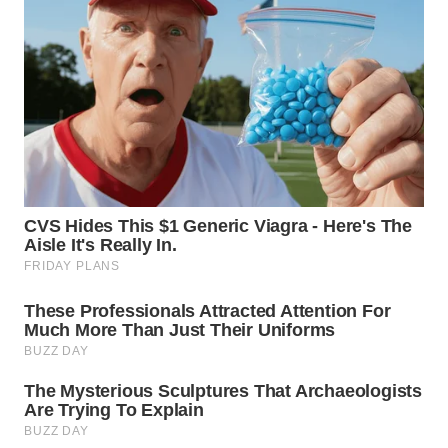
WN
TAPANULI
SELATAN
WN
TANJUNG
LESUNG
WN
KARO
WN
SIMALUNGUN
WN
LABUHANBATU
WN