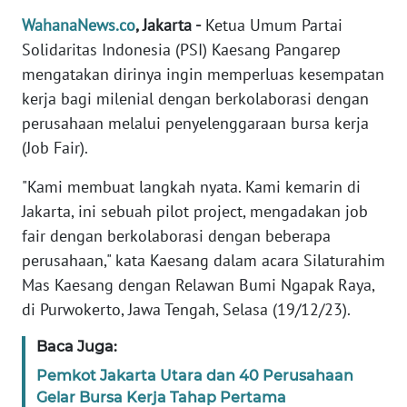
Informasi
WahanaNews.co
, Jakarta -
Ketua Umum Partai
INDEKS
Solidaritas Indonesia (PSI) Kaesang Pangarep
BERITA
mengatakan dirinya ingin memperluas kesempatan
kerja bagi milenial dengan berkolaborasi dengan
KONTAK
perusahaan melalui penyelenggaraan bursa kerja
KAMI
(Job Fair).
INFO
"Kami membuat langkah nyata. Kami kemarin di
IKLAN
Jakarta, ini sebuah pilot project, mengadakan job
fair dengan berkolaborasi dengan beberapa
TENTANG
perusahaan," kata Kaesang dalam acara Silaturahim
KAMI
Mas Kaesang dengan Relawan Bumi Ngapak Raya,
di Purwokerto, Jawa Tengah, Selasa (19/12/23).
PEDOMAN
MEDIA
Baca Juga:
SIBER
Pemkot Jakarta Utara dan 40 Perusahaan
Gelar Bursa Kerja Tahap Pertama
REDAKSI