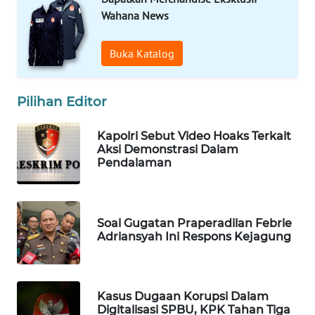
Wahana News
Wahana
Media
Group
Buka Katalog
WAHANA
NEWS
Pilihan Editor
WAHANA
Kapolri Sebut Video Hoaks Terkait
TANI
Aksi Demonstrasi Dalam
Pendalaman
WAHANA
ADVOKAT
Soal Gugatan Praperadilan Febrie
WAHANA
Adriansyah Ini Respons Kejagung
INFRASTRUKTUR
WAHANA
Kasus Dugaan Korupsi Dalam
KONSUMEN
Digitalisasi SPBU, KPK Tahan Tiga