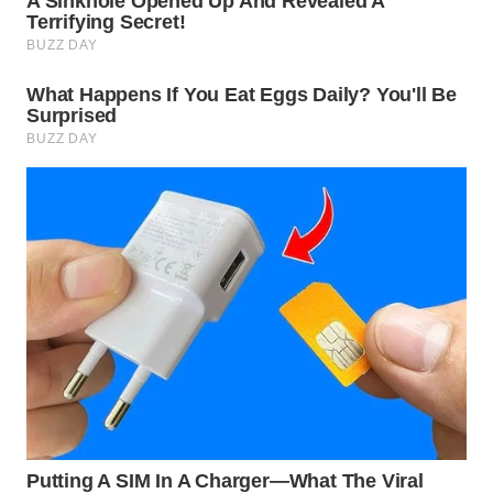
WN
INDRAMAYU
WN
KUNINGAN
WN
MAJALENGKA
WN
SUBANG
WN
SUKABUMI
WN
PURWAKARTA