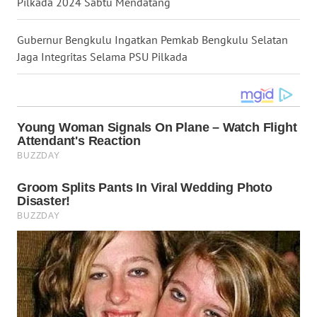
Pilkada 2024 Sabtu Mendatang
WN
NUSANTARA
Gubernur Bengkulu Ingatkan Pemkab Bengkulu Selatan
Jaga Integritas Selama PSU Pilkada
WN
JOGJA
WN
JATIM
WN
BALI
WN
KALBAR
WN
KALTENG