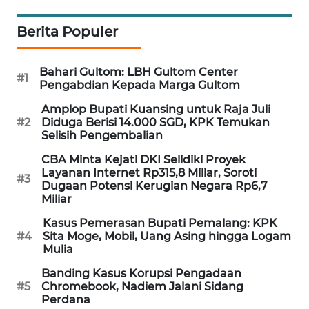
WAHANA
Berita Populer
SPORT
WAHANA
Bahari Gultom: LBH Gultom Center
#1
UMKM
Pengabdian Kepada Marga Gultom
Amplop Bupati Kuansing untuk Raja Juli
WAHANA
#2
Diduga Berisi 14.000 SGD, KPK Temukan
SELEB
Selisih Pengembalian
CBA Minta Kejati DKI Selidiki Proyek
WAHANA
Layanan Internet Rp315,8 Miliar, Soroti
#3
PERSONA
Dugaan Potensi Kerugian Negara Rp6,7
Miliar
WAHANA
Kasus Pemerasan Bupati Pemalang: KPK
#4
Sita Moge, Mobil, Uang Asing hingga Logam
OTOMOTIF
Mulia
WAHANA
Banding Kasus Korupsi Pengadaan
#5
Chromebook, Nadiem Jalani Sidang
HEALTH
Perdana