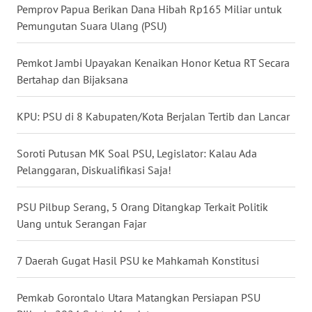
Pemprov Papua Berikan Dana Hibah Rp165 Miliar untuk
WN
Pemungutan Suara Ulang (PSU)
BABEL
Pemkot Jambi Upayakan Kenaikan Honor Ketua RT Secara
WN
Bertahap dan Bijaksana
SUMBAR
KPU: PSU di 8 Kabupaten/Kota Berjalan Tertib dan Lancar
WN
SUMSEL
Soroti Putusan MK Soal PSU, Legislator: Kalau Ada
Pelanggaran, Diskualifikasi Saja!
WN
BENGKULU
PSU Pilbup Serang, 5 Orang Ditangkap Terkait Politik
Uang untuk Serangan Fajar
WN
LAMPUNG
7 Daerah Gugat Hasil PSU ke Mahkamah Konstitusi
WN
JATENG
Pemkab Gorontalo Utara Matangkan Persiapan PSU