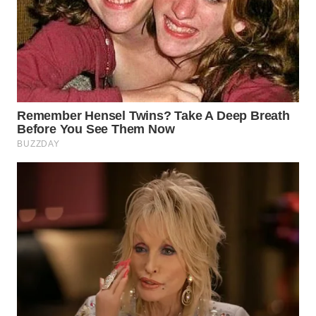
WN
KALTARA
WN
KALSEL
WN
KALTIM
WN
SULSEL
WN
GORONTALO
WN
SULUT