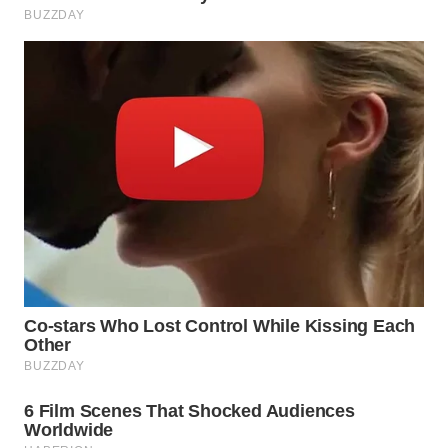
WN
INDRAMAYU
WN
KUNINGAN
WN
MAJALENGKA
WN
SUBANG
WN
SUKABUMI
WN
PURWAKARTA