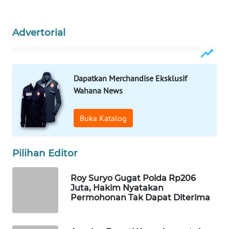
WN
NATUNA
Advertorial
WN
BINTAN
Dapatkan Merchandise Eksklusif
Wahana News
WN
MANDALIKA
Buka Katalog
WN
LIKUPANG
Pilihan Editor
WN
LABUANBAJO
Roy Suryo Gugat Polda Rp206
Juta, Hakim Nyatakan
Permohonan Tak Dapat Diterima
WN
BORNEO