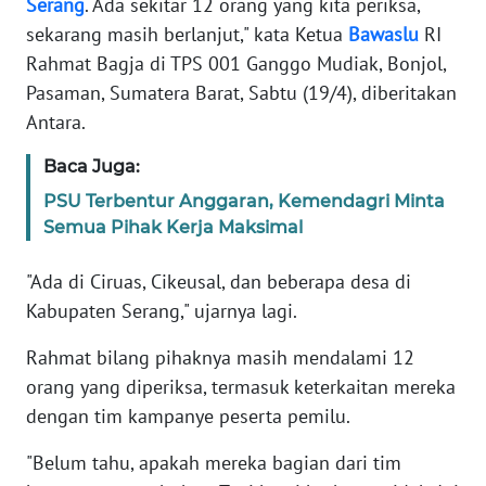
Serang
. Ada sekitar 12 orang yang kita periksa,
Informasi
sekarang masih berlanjut," kata Ketua
Bawaslu
RI
INDEKS
Rahmat Bagja di TPS 001 Ganggo Mudiak, Bonjol,
BERITA
Pasaman, Sumatera Barat, Sabtu (19/4), diberitakan
Antara.
KONTAK
KAMI
Baca Juga:
PSU Terbentur Anggaran, Kemendagri Minta
INFO
Semua Pihak Kerja Maksimal
IKLAN
"Ada di Ciruas, Cikeusal, dan beberapa desa di
TENTANG
Kabupaten Serang," ujarnya lagi.
KAMI
Rahmat bilang pihaknya masih mendalami 12
PEDOMAN
orang yang diperiksa, termasuk keterkaitan mereka
MEDIA
dengan tim kampanye peserta pemilu.
SIBER
"Belum tahu, apakah mereka bagian dari tim
REDAKSI