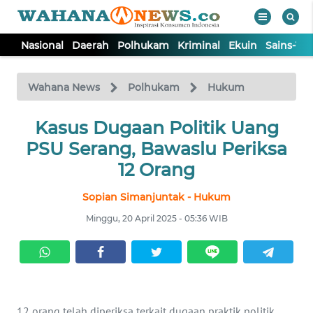
Nasional
Daerah
Polhukam
Kriminal
Ekuin
Sains-Te
WAHANA
Tutup
TV
Wahana News
Polhukam
Hukum
NASIONAL
Kasus Dugaan Politik Uang
PSU Serang, Bawaslu Periksa
DAERAH
12 Orang
Sopian Simanjuntak - Hukum
POLHUKAM
Minggu, 20 April 2025 - 05:36 WIB
KRIMINAL
EKUIN
12 orang telah diperiksa terkait dugaan praktik politik