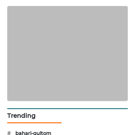
WAHANA
DESA
WISATA
LAPAK
WAHANA
Wahana
Network
KONSUMEN
LISTRIK
MASYARAKAT
KELISTRIKAN
Trending
WALINKI
ID
#
bahari-gultom