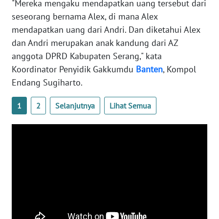
"Mereka mengaku mendapatkan uang tersebut dari
WN
seseorang bernama Alex, di mana Alex
BANTEN
mendapatkan uang dari Andri. Dan diketahui Alex
dan Andri merupakan anak kandung dari AZ
WN
NTT
anggota DPRD Kabupaten Serang," kata
Koordinator Penyidik Gakkumdu
Banten
, Kompol
WN
Endang Sugiharto.
KEPRI
1
2
Selanjutnya
Lihat Semua
WN
PAPUA
WN
PAPUA
BARAT
WN
RIAU