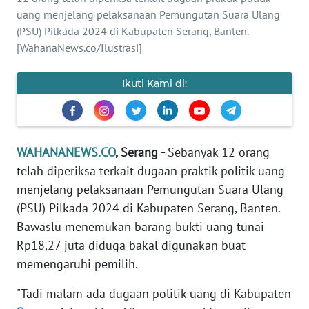
SAINS-TEKNO
uang menjelang pelaksanaan Pemungutan Suara Ulang
(PSU) Pilkada 2024 di Kabupaten Serang, Banten.
KESEHATAN
[WahanaNews.co/Ilustrasi]
INTERNASIONAL
Ikuti Kami di:
SERBA-SERBI
WAHANANEWS.CO
, Serang -
Sebanyak 12 orang
PENDIDIKAN
telah diperiksa terkait dugaan praktik politik uang
menjelang pelaksanaan Pemungutan Suara Ulang
OLAHRAGA
(PSU) Pilkada 2024 di Kabupaten Serang, Banten.
Bawaslu menemukan barang bukti uang tunai
OPINI
Rp18,27 juta diduga bakal digunakan buat
memengaruhi pemilih.
EDITORIAL
"Tadi malam ada dugaan politik uang di Kabupaten