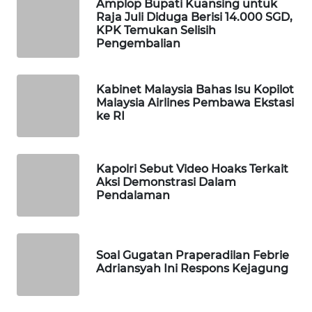
Amplop Bupati Kuansing untuk
Raja Juli Diduga Berisi 14.000 SGD,
Wahana
KPK Temukan Selisih
Media
Pengembalian
Group
WAHANA
NEWS
Kabinet Malaysia Bahas Isu Kopilot
Malaysia Airlines Pembawa Ekstasi
ke RI
WAHANA
TANI
Kapolri Sebut Video Hoaks Terkait
WAHANA
Aksi Demonstrasi Dalam
ADVOKAT
Pendalaman
WAHANA
INFRASTRUKTUR
Soal Gugatan Praperadilan Febrie
Adriansyah Ini Respons Kejagung
WAHANA
KONSUMEN