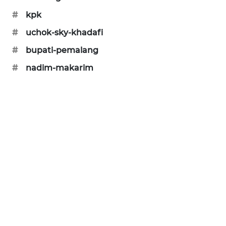
#
kpk
MAWAKA
ID
#
uchok-sky-khadafi
#
bupati-pemalang
MARTABAT
NET
#
nadim-makarim
PLN
WATCH
MKLI
LPKKI
LKKI
KOPEKLIN