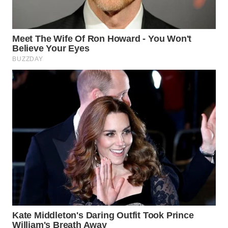
WN
SUMEDANG
WN
CIANJUR
WN
KEPULAUAN
SERIBU
WN
TANGERANG
WN
BINJAI
WN
CIREBON