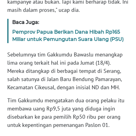
kampanye atau bukan. Tapi kami berharap tidak. Ini
masih dalam proses," ucap dia.
KARIR
Baca Juga:
DISCLAIMER
Pemprov Papua Berikan Dana Hibah Rp165
Miliar untuk Pemungutan Suara Ulang (PSU)
Wahana
News
Sebelumnya tim Gakkumdu Bawaslu menangkap
Regional
lima orang terkait hal ini pada Jumat (18/4).
Mereka ditangkap di berbagai tempat di Serang,
WN
salah satunya di Jalan Baru Bendung Pamarayan,
SUMUT
Kecamatan Cikeusal, dengan inisial ND dan MH.
WN
Tim Gakkumdu mengatakan dua orang pelaku itu
JAKARTA
membawa uang Rp9,5 juta yang diduga ingin
disebarkan ke para pemilih Rp50 ribu per orang
WN
untuk kepentingan pemenangan Paslon 01.
JABAR