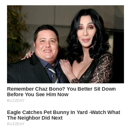
WN
TAPANULI
SELATAN
WN
TANJUNG
LESUNG
WN
KARO
WN
SIMALUNGUN
WN
LABUHANBATU
WN