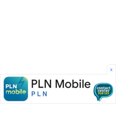
CILEUNGSI
NEWS
BERKAT
NEWS
BERAMPU
NEWS
ANUGERAH
NEWS
X
AKHLAK
ID
PERAPKI
NEWS