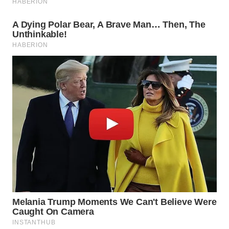
WN
PRIANGAN
TIMUR
WN
SEMARANG
WN
SOLO
WN
BOROBUDUR
WN
MADURA
WN
SURABAYA