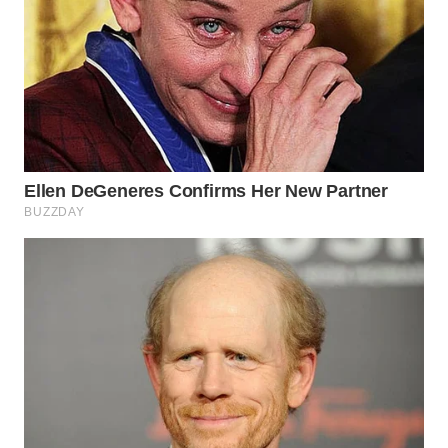
WN
BOGOR
WN
DEPOK
WN
TAPANULI
UTARA
WN
SAMOSIR
WN
PADANG
LAWAS