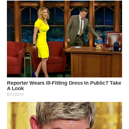
TAPANULI
TENGAH
WN DELI
SERDANG
WN
TEBING
TINGGI
WN
PAKPAK
WN
KARAWANG
WN
BEKASI