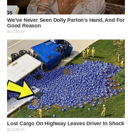
WN
MALUKU
WN
MALUT
WN
DAIRI
WN
DANAU
TOBA
WN
NIAS
WN
LANGKAT