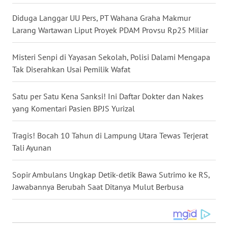
WN
Diduga Langgar UU Pers, PT Wahana Graha Makmur
NUSANTARA
Larang Wartawan Liput Proyek PDAM Provsu Rp25 Miliar
WN
Misteri Senpi di Yayasan Sekolah, Polisi Dalami Mengapa
JOGJA
Tak Diserahkan Usai Pemilik Wafat
WN
Satu per Satu Kena Sanksi! Ini Daftar Dokter dan Nakes
JATIM
yang Komentari Pasien BPJS Yurizal
WN
Tragis! Bocah 10 Tahun di Lampung Utara Tewas Terjerat
BALI
Tali Ayunan
WN
KALBAR
Sopir Ambulans Ungkap Detik-detik Bawa Sutrimo ke RS,
Jawabannya Berubah Saat Ditanya Mulut Berbusa
WN
KALTENG