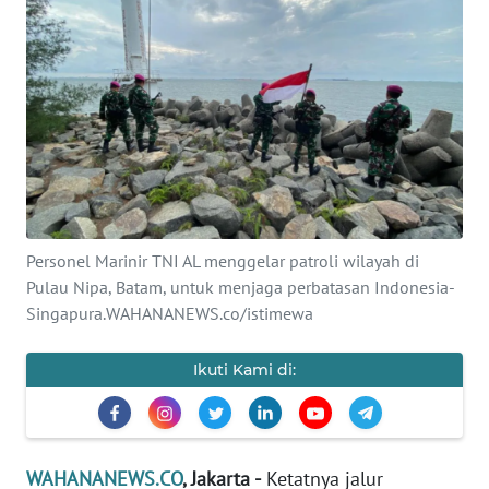
SAINS-TEKNO
KESEHATAN
INTERNASIONAL
SERBA-SERBI
PENDIDIKAN
Personel Marinir TNI AL menggelar patroli wilayah di
Pulau Nipa, Batam, untuk menjaga perbatasan Indonesia-
Singapura.WAHANANEWS.co/istimewa
OLAHRAGA
Ikuti Kami di:
OPINI
EDITORIAL
WAHANANEWS.CO
, Jakarta -
Ketatnya jalur