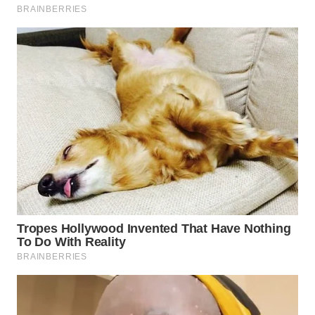
TAPANULI
TENGAH
WN DELI
SERDANG
WN
TEBING
TINGGI
WN
PAKPAK
WN
KARAWANG
WN
BEKASI