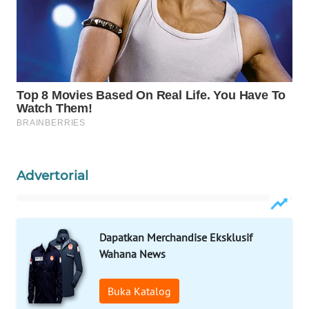
WAHANA
LISTRIK
WAHANA
TRAVEL
WAHANA
TV
WAHANANEWS
Advertorial
ID
WAHANANEWS
Dapatkan Merchandise Eksklusif
CO ID
Wahana News
WAHANANEWS
NET
Buka Katalog