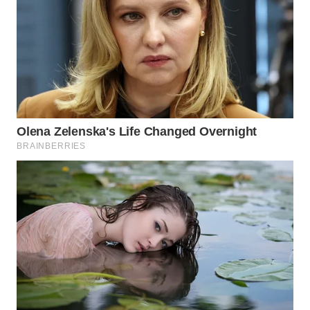
WN
MALUKU
WN
MALUT
WN
DAIRI
WN
DANAU
TOBA
WN
NIAS
WN
LANGKAT