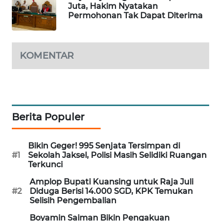
Juta, Hakim Nyatakan
Permohonan Tak Dapat Diterima
MAWAKA
ID
MARTABAT
KOMENTAR
NET
PLN
WATCH
Berita Populer
MKLI
Bikin Geger! 995 Senjata Tersimpan di
LPKKI
#1
Sekolah Jaksel, Polisi Masih Selidiki Ruangan
Terkunci
LKKI
Amplop Bupati Kuansing untuk Raja Juli
#2
Diduga Berisi 14.000 SGD, KPK Temukan
Selisih Pengembalian
KOPEKLIN
Boyamin Saiman Bikin Pengakuan