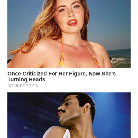
Wahana
Media
Group
WAHANA
NEWS
WAHANA
TANI
WAHANA
ADVOKAT
WAHANA
INFRASTRUKTUR
WAHANA
KONSUMEN