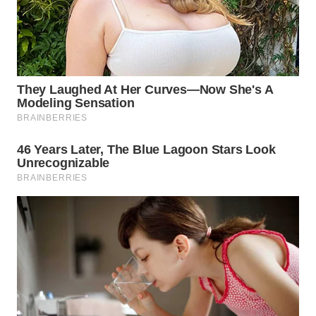
WN
SUMEDANG
WN
CIANJUR
WN
KEPULAUAN
SERIBU
WN
TANGERANG
WN
BINJAI
WN
CIREBON