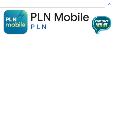
X
WAHANA MEDIA GROUP
|
|
|
WAHANA NEWS co
WAHANA TANI
WAHANA ADVOKAT
|
|
WAHANA INFRASTRUKTUR
WAHANA KONSUMEN