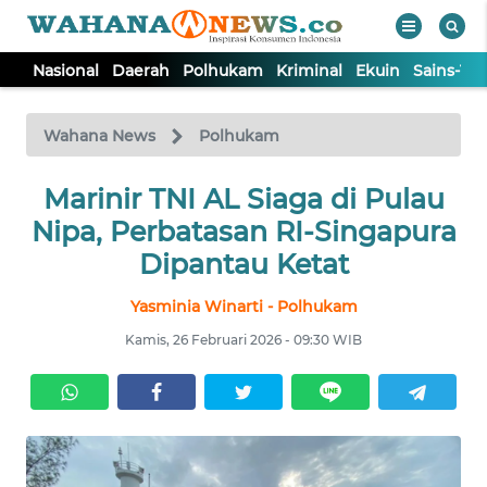
Nasional
Daerah
Polhukam
Kriminal
Ekuin
Sains-Te
WAHANA
Tutup
TV
Wahana News
Polhukam
NASIONAL
Marinir TNI AL Siaga di Pulau
Nipa, Perbatasan RI-Singapura
DAERAH
Dipantau Ketat
Yasminia Winarti - Polhukam
POLHUKAM
Kamis, 26 Februari 2026 - 09:30 WIB
KRIMINAL
EKUIN