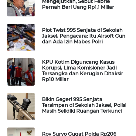
Mengejutkan, Sebut Febrie
WAHANA
Pernah Beri Uang Rp1,1 Miliar
DESA
WISATA
Plot Twist 995 Senjata di Sekolah
LAPAK
Jaksel, Pengacara: Itu Airsoft Gun
WAHANA
dan Ada Izin Mabes Polri
Wahana
KPU Kotim Diguncang Kasus
Network
Korupsi, Lima Komisioner Jadi
Tersangka dan Kerugian Ditaksir
KONSUMEN
Rp10 Miliar
LISTRIK
Bikin Geger! 995 Senjata
MASYARAKAT
Tersimpan di Sekolah Jaksel, Polisi
KELISTRIKAN
Masih Selidiki Ruangan Terkunci
WALINKI
ID
Roy Suryo Gugat Polda Rp206