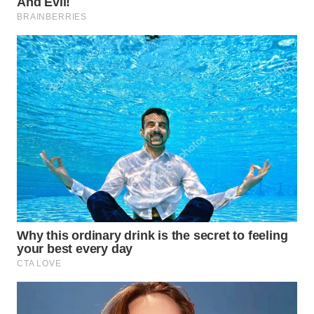
WN
NATUNA
WN
BINTAN
WN
MANDALIKA
WN
LIKUPANG
WN
LABUANBAJO
WN
BORNEO