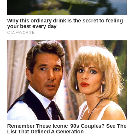
WN
TAPANULI
SELATAN
WN
TANJUNG
LESUNG
WN
KARO
WN
SIMALUNGUN
WN
LABUHANBATU
WN