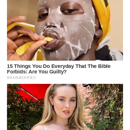
WN
BOGOR
WN
DEPOK
WN
TAPANULI
UTARA
WN
SAMOSIR
WN
PADANG
LAWAS