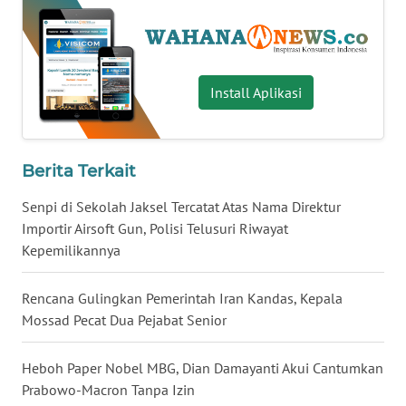
WN
BABEL
Install Aplikasi
WN
SUMBAR
WN
Berita Terkait
SUMSEL
Senpi di Sekolah Jaksel Tercatat Atas Nama Direktur
WN
Importir Airsoft Gun, Polisi Telusuri Riwayat
BENGKULU
Kepemilikannya
WN
Rencana Gulingkan Pemerintah Iran Kandas, Kepala
LAMPUNG
Mossad Pecat Dua Pejabat Senior
WN
Heboh Paper Nobel MBG, Dian Damayanti Akui Cantumkan
JATENG
Prabowo-Macron Tanpa Izin