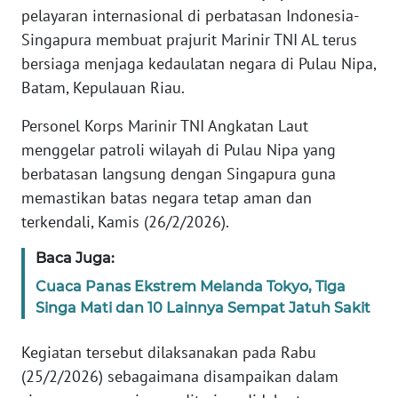
Informasi
pelayaran internasional di perbatasan Indonesia-
Singapura membuat prajurit Marinir TNI AL terus
INDEKS
bersiaga menjaga kedaulatan negara di Pulau Nipa,
BERITA
Batam, Kepulauan Riau.
KONTAK
Personel Korps Marinir TNI Angkatan Laut
KAMI
menggelar patroli wilayah di Pulau Nipa yang
berbatasan langsung dengan Singapura guna
INFO
IKLAN
memastikan batas negara tetap aman dan
terkendali, Kamis (26/2/2026).
TENTANG
Baca Juga:
KAMI
Cuaca Panas Ekstrem Melanda Tokyo, Tiga
Singa Mati dan 10 Lainnya Sempat Jatuh Sakit
PEDOMAN
MEDIA
SIBER
Kegiatan tersebut dilaksanakan pada Rabu
(25/2/2026) sebagaimana disampaikan dalam
REDAKSI