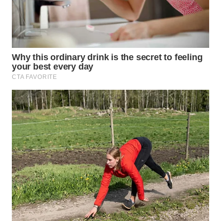
WN
INDRAMAYU
WN
KUNINGAN
WN
MAJALENGKA
WN
SUBANG
WN
SUKABUMI
WN
PURWAKARTA