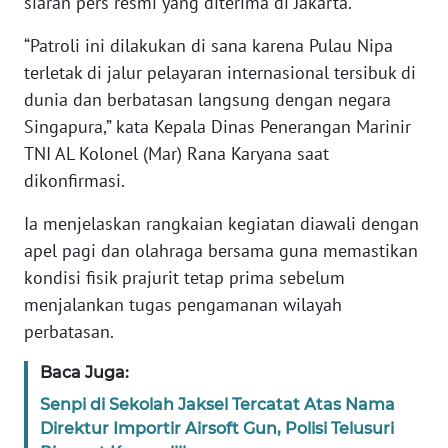
siaran pers resmi yang diterima di Jakarta.
“Patroli ini dilakukan di sana karena Pulau Nipa
KARIR
terletak di jalur pelayaran internasional tersibuk di
dunia dan berbatasan langsung dengan negara
DISCLAIMER
Singapura,” kata Kepala Dinas Penerangan Marinir
Wahana
TNI AL Kolonel (Mar) Rana Karyana saat
News
dikonfirmasi.
Regional
Ia menjelaskan rangkaian kegiatan diawali dengan
WN
apel pagi dan olahraga bersama guna memastikan
SUMUT
kondisi fisik prajurit tetap prima sebelum
menjalankan tugas pengamanan wilayah
WN
perbatasan.
JAKARTA
Baca Juga:
WN
Senpi di Sekolah Jaksel Tercatat Atas Nama
JABAR
Direktur Importir Airsoft Gun, Polisi Telusuri