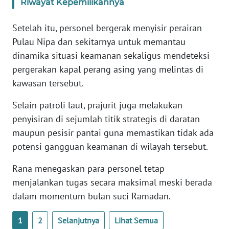
Riwayat Kepemilikannya
WN
BANTEN
Setelah itu, personel bergerak menyisir perairan
Pulau Nipa dan sekitarnya untuk memantau
WN
dinamika situasi keamanan sekaligus mendeteksi
NTT
pergerakan kapal perang asing yang melintas di
kawasan tersebut.
WN
KEPRI
Selain patroli laut, prajurit juga melakukan
penyisiran di sejumlah titik strategis di daratan
WN
maupun pesisir pantai guna memastikan tidak ada
PAPUA
potensi gangguan keamanan di wilayah tersebut.
WN
Rana menegaskan para personel tetap
PAPUA
BARAT
menjalankan tugas secara maksimal meski berada
dalam momentum bulan suci Ramadan.
WN
RIAU
1
2
Selanjutnya
Lihat Semua