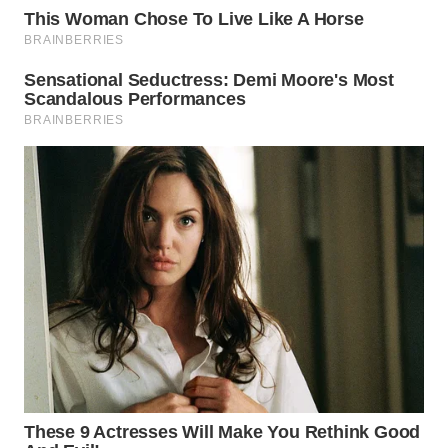
WN
PRIANGAN
TIMUR
WN
SEMARANG
WN
SOLO
WN
BOROBUDUR
WN
MADURA
WN
SURABAYA