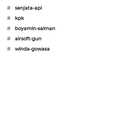
#
senjata-api
SIBARAGAS
NEWS
#
kpk
#
boyamin-saiman
METRO
SIANTAR
#
airsoft-gun
NEWS
#
winda-gowasa
METRO
MEDAN
NEWS
METRO
JAKARTA
NEWS
KRT
NEWS