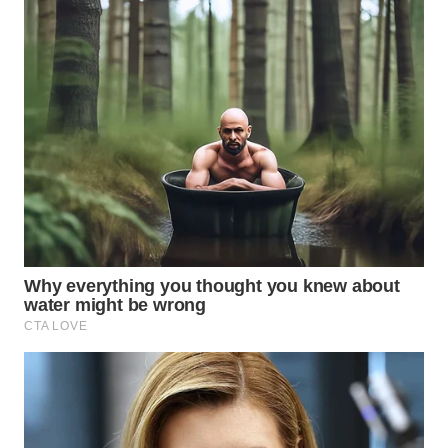
WN
KALTARA
WN
KALSEL
WN
KALTIM
WN
SULSEL
WN
GORONTALO
WN
SULUT