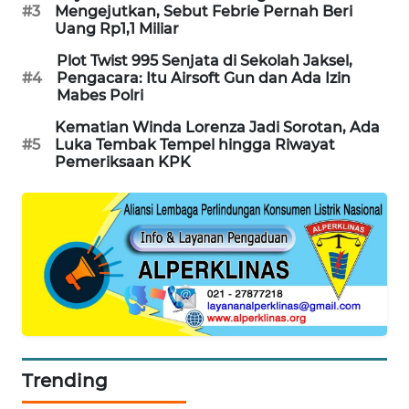
#3
Mengejutkan, Sebut Febrie Pernah Beri
PORTAL
Uang Rp1,1 Miliar
KONSUMEN
Plot Twist 995 Senjata di Sekolah Jaksel,
#4
Pengacara: Itu Airsoft Gun dan Ada Izin
FORWAMKI
Mabes Polri
Kematian Winda Lorenza Jadi Sorotan, Ada
ALPERKLINAS
#5
Luka Tembak Tempel hingga Riwayat
Pemeriksaan KPK
FORJASIDA
TAMBANG
NEWS
SITUNGIR
NEWS
SIDIKALANG
Trending
NEWS