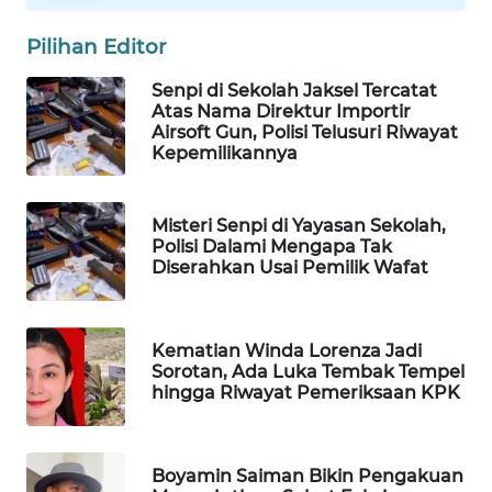
WAHANA
Pilihan Editor
SPORT
Senpi di Sekolah Jaksel Tercatat
WAHANA
Atas Nama Direktur Importir
Airsoft Gun, Polisi Telusuri Riwayat
UMKM
Kepemilikannya
WAHANA
SELEB
Misteri Senpi di Yayasan Sekolah,
Polisi Dalami Mengapa Tak
Diserahkan Usai Pemilik Wafat
WAHANA
PERSONA
Kematian Winda Lorenza Jadi
WAHANA
Sorotan, Ada Luka Tembak Tempel
OTOMOTIF
hingga Riwayat Pemeriksaan KPK
WAHANA
HEALTH
Boyamin Saiman Bikin Pengakuan