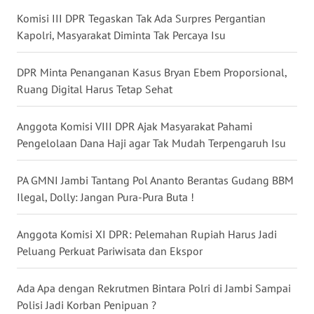
Komisi III DPR Tegaskan Tak Ada Surpres Pergantian
WN
Kapolri, Masyarakat Diminta Tak Percaya Isu
BABEL
DPR Minta Penanganan Kasus Bryan Ebem Proporsional,
WN
SUMBAR
Ruang Digital Harus Tetap Sehat
WN
Anggota Komisi VIII DPR Ajak Masyarakat Pahami
SUMSEL
Pengelolaan Dana Haji agar Tak Mudah Terpengaruh Isu
WN
PA GMNI Jambi Tantang Pol Ananto Berantas Gudang BBM
BENGKULU
Ilegal, Dolly: Jangan Pura-Pura Buta !
WN
Anggota Komisi XI DPR: Pelemahan Rupiah Harus Jadi
LAMPUNG
Peluang Perkuat Pariwisata dan Ekspor
WN
Ada Apa dengan Rekrutmen Bintara Polri di Jambi Sampai
JATENG
Polisi Jadi Korban Penipuan ?