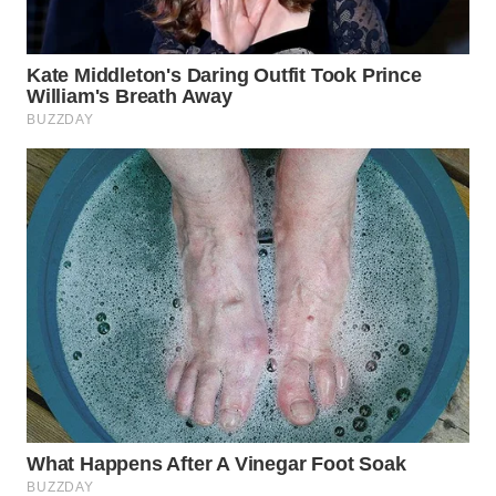
WN
INDRAMAYU
WN
KUNINGAN
WN
MAJALENGKA
WN
SUBANG
WN
SUKABUMI
WN
PURWAKARTA