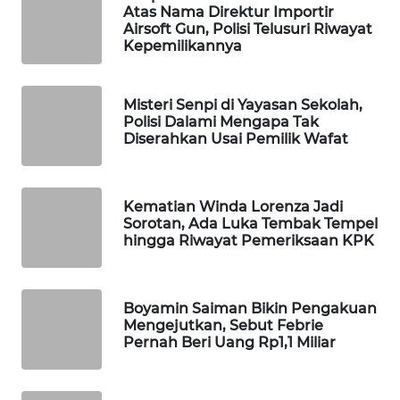
Atas Nama Direktur Importir
Wahana
Airsoft Gun, Polisi Telusuri Riwayat
Media
Kepemilikannya
Group
WAHANA
Misteri Senpi di Yayasan Sekolah,
NEWS
Polisi Dalami Mengapa Tak
Diserahkan Usai Pemilik Wafat
WAHANA
TANI
Kematian Winda Lorenza Jadi
Sorotan, Ada Luka Tembak Tempel
WAHANA
hingga Riwayat Pemeriksaan KPK
ADVOKAT
WAHANA
Boyamin Saiman Bikin Pengakuan
INFRASTRUKTUR
Mengejutkan, Sebut Febrie
Pernah Beri Uang Rp1,1 Miliar
WAHANA
KONSUMEN