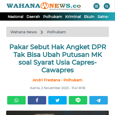
Nasional
Daerah
Polhukam
Kriminal
Ekuin
Sains-Te
WAHANA
Tutup
TV
Wahana News
Polhukam
NASIONAL
Pakar Sebut Hak Angket DPR
Tak Bisa Ubah Putusan MK
DAERAH
soal Syarat Usia Capres-
Cawapres
POLHUKAM
Andri Frestana - Polhukam
Kamis, 2 November 2023 - 11:41 WIB
KRIMINAL
EKUIN