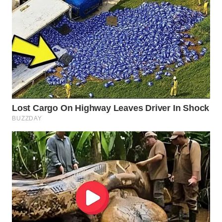
WN
BOGOR
WN
DEPOK
WN
TAPANULI
UTARA
WN
SAMOSIR
WN
PADANG
LAWAS