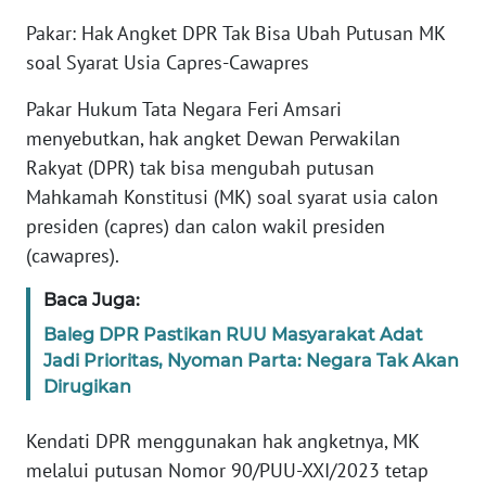
Informasi
Pakar: Hak Angket DPR Tak Bisa Ubah Putusan MK
INDEKS
soal Syarat Usia Capres-Cawapres
BERITA
Pakar Hukum Tata Negara Feri Amsari
KONTAK
menyebutkan, hak angket Dewan Perwakilan
KAMI
Rakyat (DPR) tak bisa mengubah putusan
Mahkamah Konstitusi (MK) soal syarat usia calon
INFO
presiden (capres) dan calon wakil presiden
IKLAN
(cawapres).
TENTANG
Baca Juga:
KAMI
Baleg DPR Pastikan RUU Masyarakat Adat
Jadi Prioritas, Nyoman Parta: Negara Tak Akan
PEDOMAN
Dirugikan
MEDIA
SIBER
Kendati DPR menggunakan hak angketnya, MK
melalui putusan Nomor 90/PUU-XXI/2023 tetap
REDAKSI