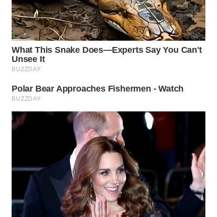
WN
SUMEDANG
WN
CIANJUR
WN
KEPULAUAN
SERIBU
WN
TANGERANG
WN
BINJAI
WN
CIREBON