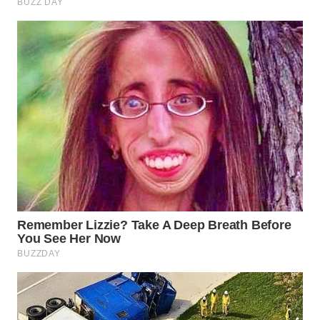
TAPANULI
TENGAH
WN DELI
SERDANG
WN
TEBING
TINGGI
WN
PAKPAK
WN
KARAWANG
WN
BEKASI