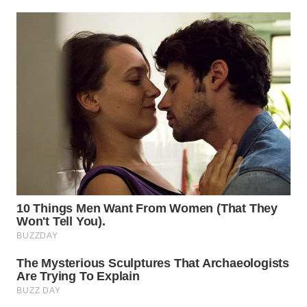
WN
PRIANGAN
TIMUR
WN
SEMARANG
WN
SOLO
WN
BOROBUDUR
WN
MADURA
WN
SURABAYA