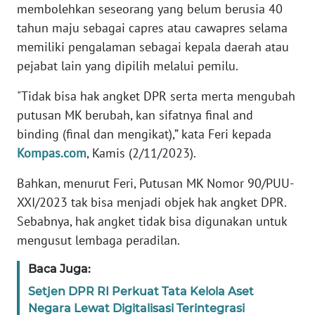
membolehkan seseorang yang belum berusia 40
tahun maju sebagai capres atau cawapres selama
KARIR
memiliki pengalaman sebagai kepala daerah atau
pejabat lain yang dipilih melalui pemilu.
DISCLAIMER
"Tidak bisa hak angket DPR serta merta mengubah
Wahana
putusan MK berubah, kan sifatnya final and
News
binding (final dan mengikat),” kata Feri kepada
Regional
Kompas.com
, Kamis (2/11/2023).
WN
Bahkan, menurut Feri, Putusan MK Nomor 90/PUU-
SUMUT
XXI/2023 tak bisa menjadi objek hak angket DPR.
Sebabnya, hak angket tidak bisa digunakan untuk
WN
JAKARTA
mengusut lembaga peradilan.
Baca Juga:
WN
JABAR
Setjen DPR RI Perkuat Tata Kelola Aset
Negara Lewat Digitalisasi Terintegrasi