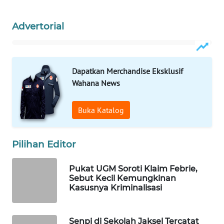
WN
Advertorial
NATUNA
WN
BINTAN
Dapatkan Merchandise Eksklusif
Wahana News
WN
MANDALIKA
Buka Katalog
WN
LIKUPANG
Pilihan Editor
WN
Pukat UGM Soroti Klaim Febrie,
LABUANBAJO
Sebut Kecil Kemungkinan
Kasusnya Kriminalisasi
WN
BORNEO
Senpi di Sekolah Jaksel Tercatat