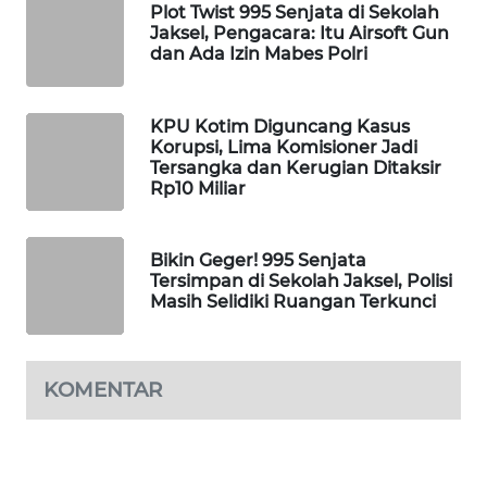
Plot Twist 995 Senjata di Sekolah
WAHANA
Jaksel, Pengacara: Itu Airsoft Gun
dan Ada Izin Mabes Polri
LISTRIK
WAHANA
KPU Kotim Diguncang Kasus
TRAVEL
Korupsi, Lima Komisioner Jadi
Tersangka dan Kerugian Ditaksir
Rp10 Miliar
WAHANA
TV
Bikin Geger! 995 Senjata
WAHANANEWS
Tersimpan di Sekolah Jaksel, Polisi
ID
Masih Selidiki Ruangan Terkunci
WAHANANEWS
CO ID
KOMENTAR
WAHANANEWS
NET