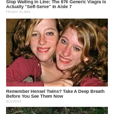
WN
KALTARA
WN
KALSEL
WN
KALTIM
WN
SULSEL
WN
GORONTALO
WN
SULUT