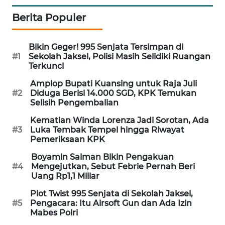
WAHANA
Berita Populer
SPORT
Bikin Geger! 995 Senjata Tersimpan di
WAHANA
#1
Sekolah Jaksel, Polisi Masih Selidiki Ruangan
UMKM
Terkunci
Amplop Bupati Kuansing untuk Raja Juli
WAHANA
#2
Diduga Berisi 14.000 SGD, KPK Temukan
SELEB
Selisih Pengembalian
Kematian Winda Lorenza Jadi Sorotan, Ada
WAHANA
#3
Luka Tembak Tempel hingga Riwayat
PERSONA
Pemeriksaan KPK
Boyamin Saiman Bikin Pengakuan
WAHANA
#4
Mengejutkan, Sebut Febrie Pernah Beri
OTOMOTIF
Uang Rp1,1 Miliar
Plot Twist 995 Senjata di Sekolah Jaksel,
WAHANA
#5
Pengacara: Itu Airsoft Gun dan Ada Izin
HEALTH
Mabes Polri