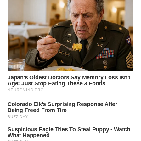
WN
TAPANULI
SELATAN
WN
TANJUNG
LESUNG
WN
KARO
WN
SIMALUNGUN
WN
LABUHANBATU
WN