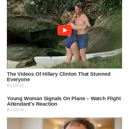
WN
MALUKU
WN
MALUT
WN
DAIRI
WN
DANAU
TOBA
WN
NIAS
WN
LANGKAT