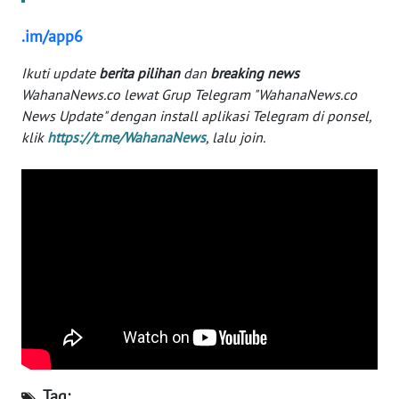
WN
BANTEN
.im/app6
Ikuti update
berita pilihan
dan
breaking news
WN
WahanaNews.co lewat Grup Telegram "WahanaNews.co
NTT
News Update" dengan install aplikasi Telegram di ponsel,
klik
https://t.me/WahanaNews
, lalu join.
WN
KEPRI
WN
PAPUA
WN
PAPUA
BARAT
WN
RIAU
Tag: