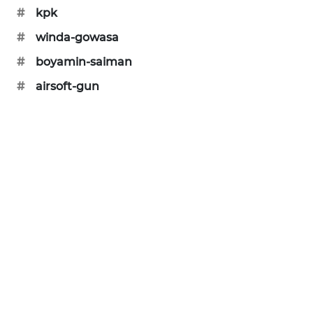
#
kpk
MAWAKA
#
winda-gowasa
ID
#
boyamin-saiman
MARTABAT
#
airsoft-gun
NET
PLN
WATCH
MKLI
LPKKI
LKKI
KOPEKLIN