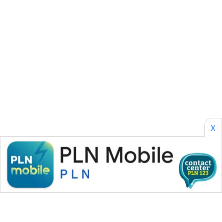
CILEUNGSI
NEWS
BERKAT
NEWS
BERAMPU
NEWS
ANUGERAH
NEWS
X
AKHLAK
ID
PERAPKI
NEWS