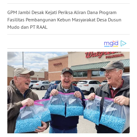
WN
GPM Jambi Desak Kejati Periksa Aliran Dana Program
NUSANTARA
Fasilitas Pembangunan Kebun Masyarakat Desa Dusun
Mudo dan PT RAAL
WN
JOGJA
WN
JATIM
WN
BALI
WN
KALBAR
WN
KALTENG