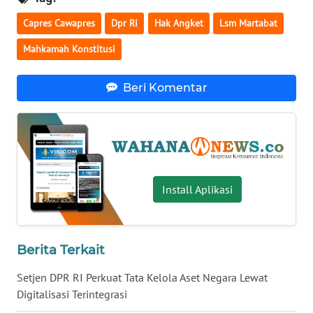
WN
Capres Cawapres
Dpr Ri
Hak Angket
Lsm Martabat
SERAMBI
Mahkamah Konstitusi
WN
Beri Komentar
JAMBI
WN
SULTRA
WN
Install Aplikasi
NTB
WN
SULTENG
Berita Terkait
Setjen DPR RI Perkuat Tata Kelola Aset Negara Lewat
WN
Digitalisasi Terintegrasi
SULBAR