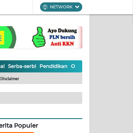
NETWORK
al
Serba-serbi
Pendidikan
Olahraga
Opini
Editoria
Disclaimer
erita Populer