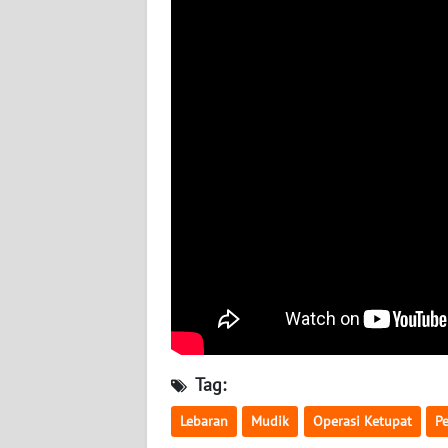
BABEL
WN
SUMBAR
WN
SUMSEL
WN
BENGKULU
WN
LAMPUNG
WN
JATENG
Tag:
Lebaran
Mudik
Operasi Ketupat
P
WN