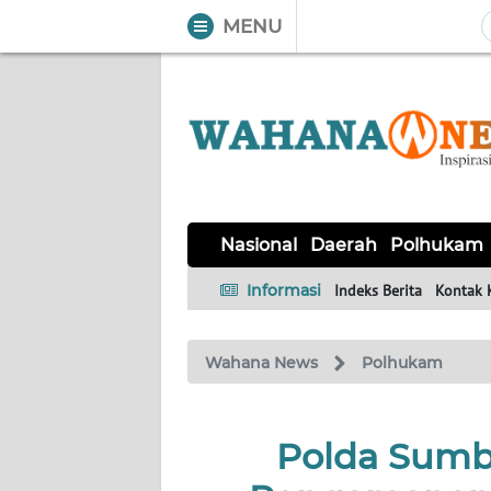
MENU
WAHANA
Tutup
TV
NASIONAL
DAERAH
POLHUKAM
KRIMINAL
EKUIN
SAINS-
KESEHATAN
INTERNASIONAL
Nasional
Daerah
Polhukam
TEKNO
Informasi
Indeks Berita
Kontak 
SERBA-
PENDIDIKAN
OLAHRAGA
OPINI
SERBI
Wahana News
Polhukam
EDITORIAL
Polda Sumb
Informasi