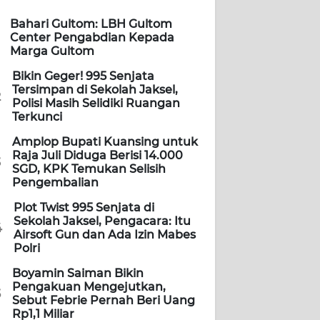
Bahari Gultom: LBH Gultom
Center Pengabdian Kepada
Marga Gultom
Bikin Geger! 995 Senjata
Tersimpan di Sekolah Jaksel,
2
Polisi Masih Selidiki Ruangan
Terkunci
Amplop Bupati Kuansing untuk
Raja Juli Diduga Berisi 14.000
3
SGD, KPK Temukan Selisih
Pengembalian
Plot Twist 995 Senjata di
Sekolah Jaksel, Pengacara: Itu
4
Airsoft Gun dan Ada Izin Mabes
Polri
Boyamin Saiman Bikin
Pengakuan Mengejutkan,
5
Sebut Febrie Pernah Beri Uang
Rp1,1 Miliar