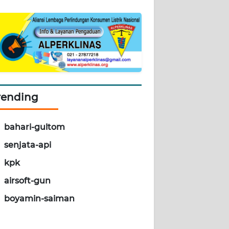
rending
bahari-gultom
senjata-api
kpk
airsoft-gun
boyamin-saiman