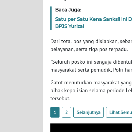
SERAMBI
Baca Juga:
Satu per Satu Kena Sanksi! Ini
WN
JAMBI
BPJS Yurizal
Dari total pos yang disiapkan, se
WN
SULTRA
pelayanan, serta tiga pos terpadu.
"Seluruh posko ini sengaja dibent
WN
masyarakat serta pemudik, Polri har
NTB
Gatot menuturkan masyarakat yan
WN
pihak kepolisian selama periode L
SULTENG
tersebut.
WN
1
2
Selanjutnya
Lihat Sem
SULBAR
WN