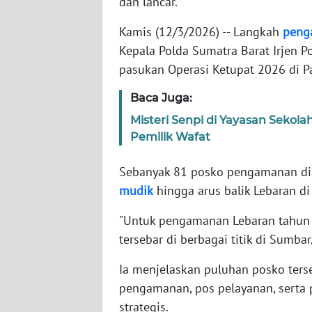
dan lancar.
Kamis (12/3/2026) -- Langkah
peng
WN
Kepala Polda Sumatra Barat Irjen P
NTT
pasukan Operasi Ketupat 2026 di P
WN
Baca Juga:
KEPRI
Misteri Senpi di Yayasan Sekola
Pemilik Wafat
WN
PAPUA
Sebanyak 81 posko pengamanan d
mudik
hingga arus balik Lebaran di 
WN
PAPUA
"Untuk pengamanan Lebaran tahun 
BARAT
tersebar di berbagai titik di Sumbar,
WN
Ia menjelaskan puluhan posko terse
RIAU
pengamanan, pos pelayanan, serta p
strategis.
WN