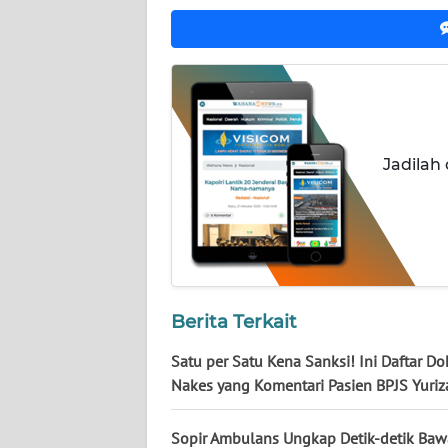
NUSANTARA
WN
JOGJA
WN
JATIM
Jadilah
WN
BALI
WN
KALBAR
Berita Terkait
WN
Satu per Satu Kena Sanksi! Ini Daftar Do
KALTENG
Nakes yang Komentari Pasien BPJS Yuriz
WN
Sopir Ambulans Ungkap Detik-detik Baw