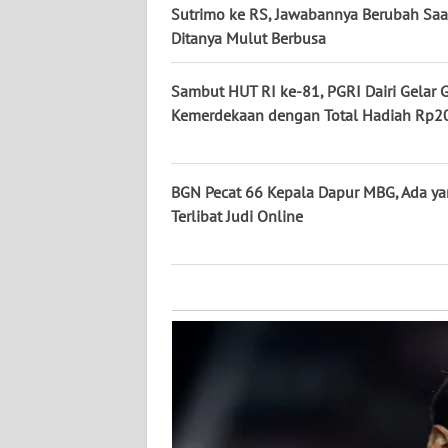
KALTARA
Sutrimo ke RS, Jawabannya Berubah Saa
Ditanya Mulut Berbusa
WN
KALSEL
Sambut HUT RI ke-81, PGRI Dairi Gelar 
Kemerdekaan dengan Total Hadiah Rp20
WN
KALTIM
BGN Pecat 66 Kepala Dapur MBG, Ada y
WN
Terlibat Judi Online
SULSEL
WN
GORONTALO
WN
SULUT
WN
MALUKU