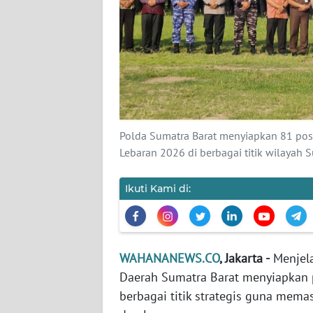
KARIR
DISCLAIMER
Wahana
News
Regional
Polda Sumatra Barat menyiapkan 81 po
WN
Lebaran 2026 di berbagai titik wilay
SUMUT
Ikuti Kami di:
WN
JAKARTA
WN
WAHANANEWS.CO
, Jakarta -
Menjela
JABAR
Daerah Sumatra Barat menyiapkan 
berbagai titik strategis guna mem
WN
BANTEN