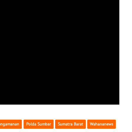
engamanan
Polda Sumbar
Sumatra Barat
Wahananews