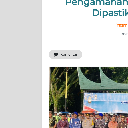
Pengamanan,
INDEKS
BERITA
Dipast
KONTAK
Yasmi
KAMI
Jumat
INFO
IKLAN
Komentar
TENTANG
KAMI
PEDOMAN
MEDIA
SIBER
REDAKSI