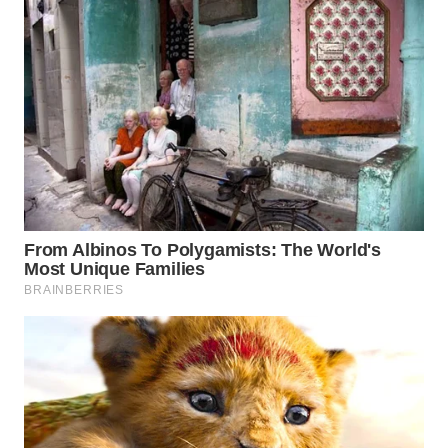
WN
INDRAMAYU
WN
KUNINGAN
WN
MAJALENGKA
WN
SUBANG
WN
SUKABUMI
WN
PURWAKARTA