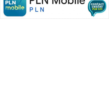
WAHANA MEDIA GROUP
|
|
|
WAHANA NEWS co
WAHANA TANI
WAHANA ADVOKAT
|
|
WAHANA INFRASTRUKTUR
WAHANA KONSUMEN
|
|
|
WAHANA LISTRIK
WAHANA TRAVEL
WAHANA TV
|
|
|
WAHANANEWS id
WAHANANEWS CO ID
WAHANANEWS NET
|
|
|
WAHANA SPORT ID
Wahana UMKM
Wahana Seleb