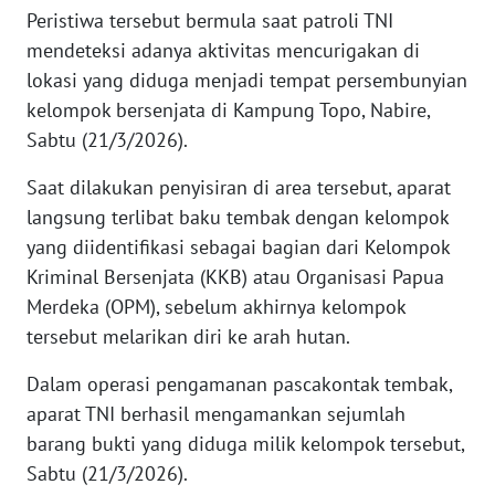
Peristiwa tersebut bermula saat patroli TNI
mendeteksi adanya aktivitas mencurigakan di
KARIR
lokasi yang diduga menjadi tempat persembunyian
kelompok bersenjata di Kampung Topo, Nabire,
DISCLAIMER
Sabtu (21/3/2026).
Wahana
Saat dilakukan penyisiran di area tersebut, aparat
News
Regional
langsung terlibat baku tembak dengan kelompok
yang diidentifikasi sebagai bagian dari Kelompok
WN
Kriminal Bersenjata (KKB) atau Organisasi Papua
SUMUT
Merdeka (OPM), sebelum akhirnya kelompok
tersebut melarikan diri ke arah hutan.
WN
JAKARTA
Dalam operasi pengamanan pascakontak tembak,
aparat TNI berhasil mengamankan sejumlah
WN
barang bukti yang diduga milik kelompok tersebut,
JABAR
Sabtu (21/3/2026).