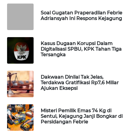
MAWAKA
Soal Gugatan Praperadilan Febrie
ID
Adriansyah Ini Respons Kejagung
MARTABAT
NET
Kasus Dugaan Korupsi Dalam
Digitalisasi SPBU, KPK Tahan Tiga
PLN
Tersangka
WATCH
MKLI
Dakwaan Dinilai Tak Jelas,
Terdakwa Gratifikasi Rp7,6 Miliar
Ajukan Eksepsi
LPKKI
LKKI
Misteri Pemilik Emas 74 Kg di
Sentul, Kejagung Janji Bongkar di
Persidangan Febrie
KOPEKLIN