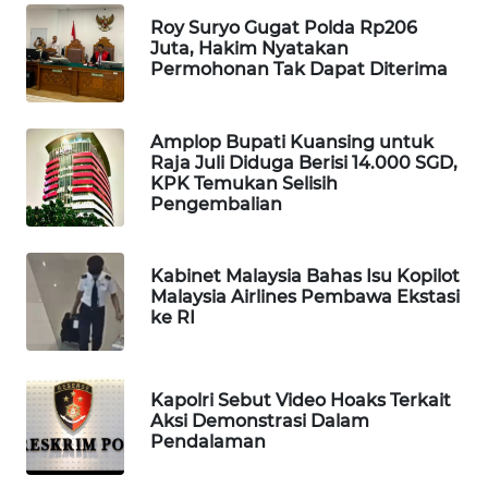
WAHANA
Roy Suryo Gugat Polda Rp206
DESA
Juta, Hakim Nyatakan
WISATA
Permohonan Tak Dapat Diterima
LAPAK
Amplop Bupati Kuansing untuk
WAHANA
Raja Juli Diduga Berisi 14.000 SGD,
KPK Temukan Selisih
Pengembalian
Wahana
Network
Kabinet Malaysia Bahas Isu Kopilot
KONSUMEN
Malaysia Airlines Pembawa Ekstasi
LISTRIK
ke RI
MASYARAKAT
KELISTRIKAN
Kapolri Sebut Video Hoaks Terkait
Aksi Demonstrasi Dalam
Pendalaman
WALINKI
ID