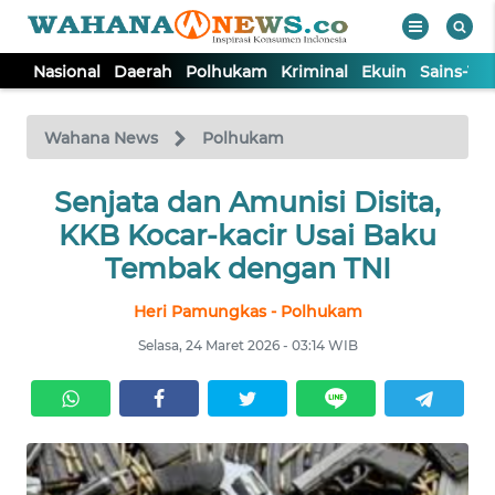
Nasional
Daerah
Polhukam
Kriminal
Ekuin
Sains-Te
WAHANA
Tutup
TV
Wahana News
Polhukam
NASIONAL
Senjata dan Amunisi Disita,
KKB Kocar-kacir Usai Baku
DAERAH
Tembak dengan TNI
Heri Pamungkas - Polhukam
POLHUKAM
Selasa, 24 Maret 2026 - 03:14 WIB
KRIMINAL
EKUIN