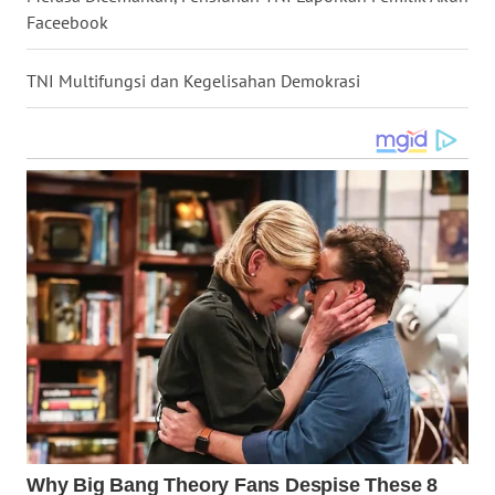
Faceebook
WN
KALTARA
TNI Multifungsi dan Kegelisahan Demokrasi
WN
KALSEL
WN
KALTIM
WN
SULSEL
WN
GORONTALO
WN
SULUT