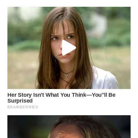
WN
TAPANULI
SELATAN
WN
TANJUNG
LESUNG
WN
KARO
WN
SIMALUNGUN
WN
LABUHANBATU
WN