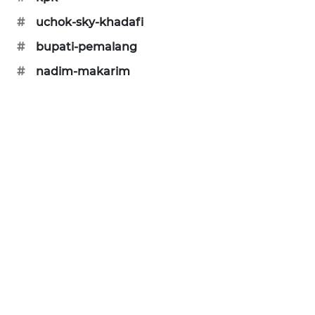
KARING
#
uchok-sky-khadafi
NEWS
#
bupati-pemalang
JURNAL
#
nadim-makarim
MARITIM
HUMBANG
NEWS
GARONGGANG
NEWS
FISUELRI
ID
ENERGI
NEWS