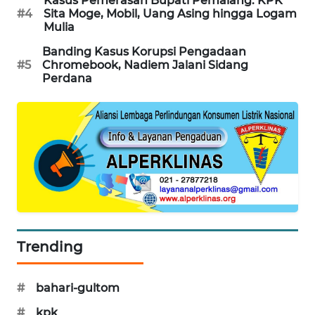
Kasus Pemerasan Bupati Pemalang: KPK
#4
Sita Moge, Mobil, Uang Asing hingga Logam
SIBARAGAS
Mulia
NEWS
Banding Kasus Korupsi Pengadaan
#5
Chromebook, Nadiem Jalani Sidang
METRO
Perdana
SIANTAR
NEWS
METRO
MEDAN
NEWS
METRO
JAKARTA
NEWS
Trending
KRT
NEWS
#
bahari-gultom
#
kpk