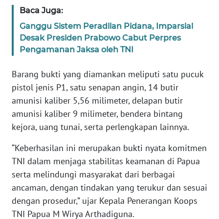
WN
Baca Juga:
BANTEN
Ganggu Sistem Peradilan Pidana, Imparsial
Desak Presiden Prabowo Cabut Perpres
WN
Pengamanan Jaksa oleh TNI
NTT
Barang bukti yang diamankan meliputi satu pucuk
WN
pistol jenis P1, satu senapan angin, 14 butir
KEPRI
amunisi kaliber 5,56 milimeter, delapan butir
amunisi kaliber 9 milimeter, bendera bintang
WN
kejora, uang tunai, serta perlengkapan lainnya.
PAPUA
“Keberhasilan ini merupakan bukti nyata komitmen
WN
TNI dalam menjaga stabilitas keamanan di Papua
PAPUA
serta melindungi masyarakat dari berbagai
BARAT
ancaman, dengan tindakan yang terukur dan sesuai
WN
dengan prosedur,” ujar Kepala Penerangan Koops
RIAU
TNI Papua M Wirya Arthadiguna.