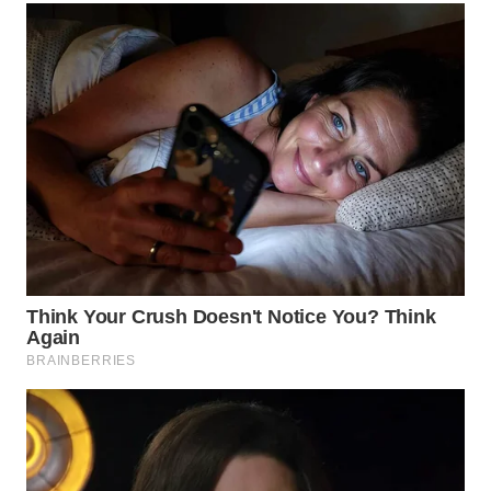
Wahana
Media
Group
WAHANA
NEWS
WAHANA
TANI
WAHANA
ADVOKAT
WAHANA
INFRASTRUKTUR
WAHANA
KONSUMEN