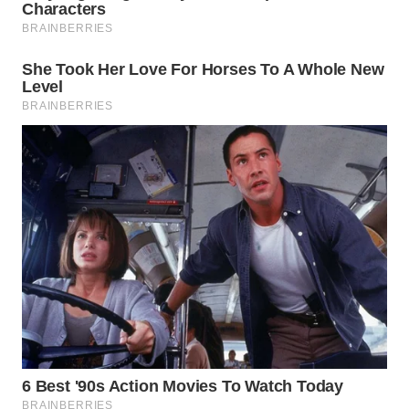
WN
MALUKU
WN
MALUT
WN
DAIRI
WN
DANAU
TOBA
WN
NIAS
WN
LANGKAT