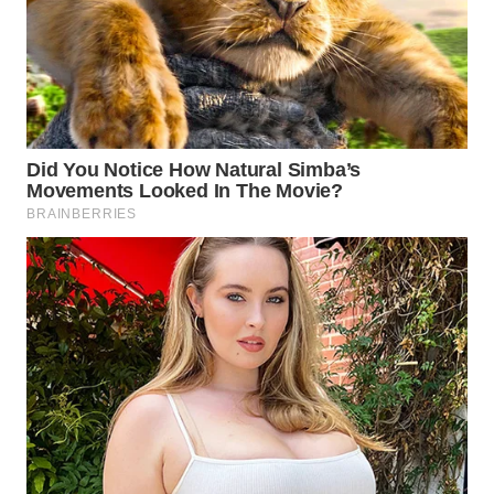
WN
PRIANGAN
TIMUR
WN
SEMARANG
WN
SOLO
WN
BOROBUDUR
WN
MADURA
WN
SURABAYA