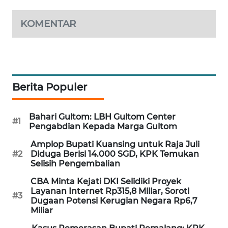
PORTAL
KONSUMEN
KOMENTAR
FORWAMKI
ALPERKLINAS
Berita Populer
FORJASIDA
Bahari Gultom: LBH Gultom Center
#1
Pengabdian Kepada Marga Gultom
TAMBANG
NEWS
Amplop Bupati Kuansing untuk Raja Juli
#2
Diduga Berisi 14.000 SGD, KPK Temukan
Selisih Pengembalian
SITUNGIR
NEWS
CBA Minta Kejati DKI Selidiki Proyek
Layanan Internet Rp315,8 Miliar, Soroti
#3
Dugaan Potensi Kerugian Negara Rp6,7
SIDIKALANG
Miliar
NEWS