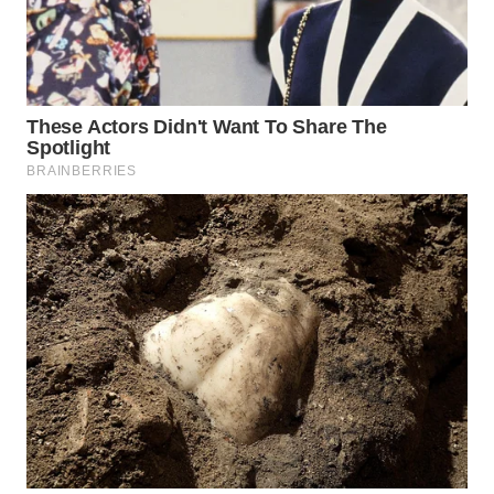
WN
BOGOR
WN
DEPOK
WN
TAPANULI
UTARA
WN
SAMOSIR
WN
PADANG
LAWAS