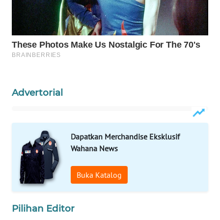
WAHANA
SPORT
WAHANA
UMKM
WAHANA
Advertorial
SELEB
WAHANA
PERSONA
Dapatkan Merchandise Eksklusif
Wahana News
WAHANA
OTOMOTIF
Buka Katalog
WAHANA
HEALTH
Pilihan Editor