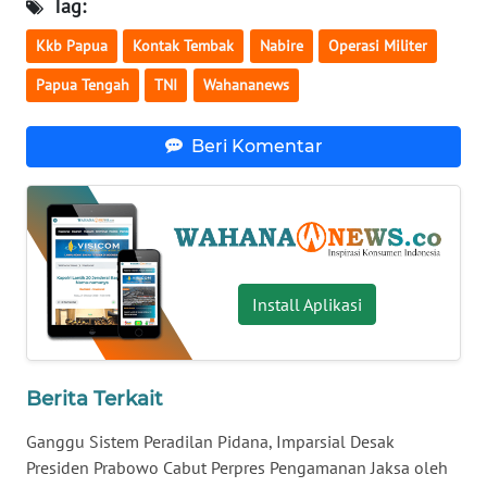
Tag:
WN
Kkb Papua
Kontak Tembak
Nabire
Operasi Militer
BABEL
Papua Tengah
TNI
Wahananews
WN
SUMBAR
Beri Komentar
WN
SUMSEL
WN
BENGKULU
Install Aplikasi
WN
LAMPUNG
Berita Terkait
WN
Ganggu Sistem Peradilan Pidana, Imparsial Desak
JATENG
Presiden Prabowo Cabut Perpres Pengamanan Jaksa oleh