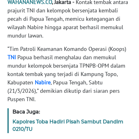
WAHANANEWS.CO
, Jakarta -
Kontak tembak antara
Informasi
prajurit TNI dan kelompok bersenjata kembali
INDEKS
pecah di Papua Tengah, memicu ketegangan di
BERITA
wilayah Nabire hingga aparat berhasil memukul
mundur lawan.
KONTAK
KAMI
“Tim Patroli Keamanan Komando Operasi (Koops)
TNI
Papua berhasil menghalau dan memukul
INFO
mundur kelompok bersenjata TPNPB-OPM dalam
IKLAN
kontak tembak yang terjadi di Kampung Topo,
Kabupaten
Nabire
, Papua Tengah, Sabtu
TENTANG
(21/3/2026),” demikian dikutip dari siaran pers
KAMI
Puspen TNI.
PEDOMAN
Baca Juga:
MEDIA
SIBER
Kapolres Toba Hadiri Pisah Sambut Dandim
0210/TU
REDAKSI