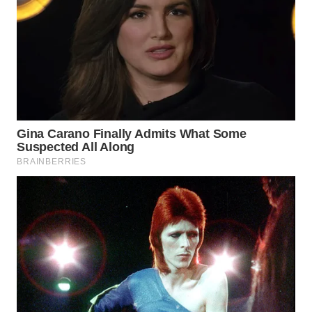
WAHANA
LISTRIK
WAHANA
TRAVEL
WAHANA
TV
WAHANANEWS
ID
WAHANANEWS
CO ID
WAHANANEWS
NET