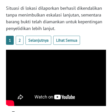
Situasi di lokasi dilaporkan berhasil dikendalikan
WN
SERAMBI
tanpa menimbulkan eskalasi lanjutan, sementara
barang bukti telah diamankan untuk kepentingan
WN
penyelidikan lebih lanjut.
JAMBI
1
2
Selanjutnya
Lihat Semua
WN
SULTRA
WN
NTB
WN
SULTENG
WN
SULBAR