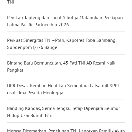
TNI
WN
NUSANTARA
Pemkab Tapteng dan Lanal Sibolga Matangkan Persiapan
Latma Pacific Partnership 2026
WN
JOGJA
Perkuat Sinergitas TNI–Polri, Kapolres Toba Sambangi
Subdenpom I/2-6 Balige
WN
JATIM
Bintang Baru Bermunculan, 45 Pati TNI AD Resmi Naik
Pangkat
WN
BALI
DPR Desak Kemhan Hentikan Sementara Latsarmil SPPI
usai Lima Peserta Meninggal
WN
KALBAR
Banding Kandas, Serma Tengku Tetap Dipenjara Seumur
Hidup Usai Bunuh Istri
WN
KALTENG
Merasa Dicemarkan, Pensiunan TNI Laporkan Pemilik Akun