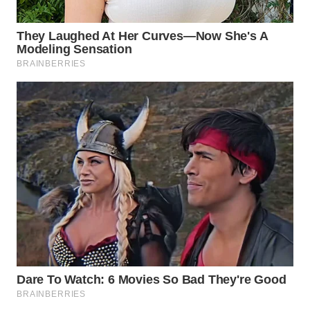
WN
NATUNA
WN
BINTAN
WN
MANDALIKA
WN
LIKUPANG
WN
LABUANBAJO
WN
BORNEO