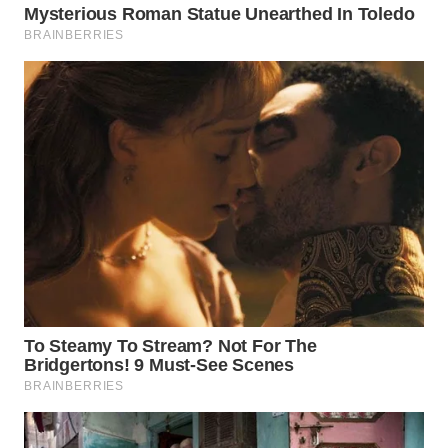
WN
SUMEDANG
WN
CIANJUR
WN
KEPULAUAN
SERIBU
WN
TANGERANG
WN
BINJAI
WN
CIREBON