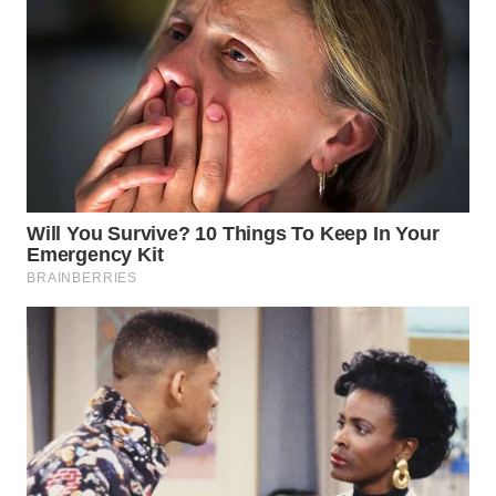
TAPANULI
TENGAH
WN DELI
SERDANG
WN
TEBING
TINGGI
WN
PAKPAK
WN
KARAWANG
WN
BEKASI