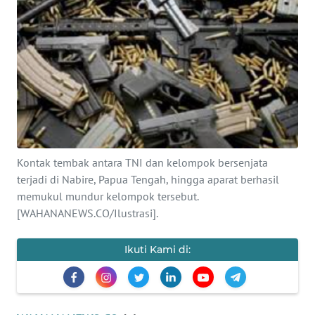
SAINS-TEKNO
KESEHATAN
INTERNASIONAL
SERBA-SERBI
Kontak tembak antara TNI dan kelompok bersenjata
PENDIDIKAN
terjadi di Nabire, Papua Tengah, hingga aparat berhasil
memukul mundur kelompok tersebut.
OLAHRAGA
[WAHANANEWS.CO/Ilustrasi].
OPINI
Ikuti Kami di:
EDITORIAL