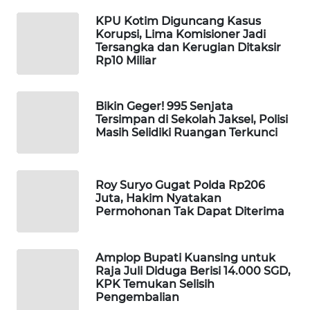
WAHANA
KPU Kotim Diguncang Kasus
DESA
Korupsi, Lima Komisioner Jadi
WISATA
Tersangka dan Kerugian Ditaksir
Rp10 Miliar
LAPAK
WAHANA
Bikin Geger! 995 Senjata
Tersimpan di Sekolah Jaksel, Polisi
Wahana
Masih Selidiki Ruangan Terkunci
Network
KONSUMEN
Roy Suryo Gugat Polda Rp206
LISTRIK
Juta, Hakim Nyatakan
Permohonan Tak Dapat Diterima
MASYARAKAT
KELISTRIKAN
Amplop Bupati Kuansing untuk
Raja Juli Diduga Berisi 14.000 SGD,
WALINKI
KPK Temukan Selisih
Pengembalian
ID