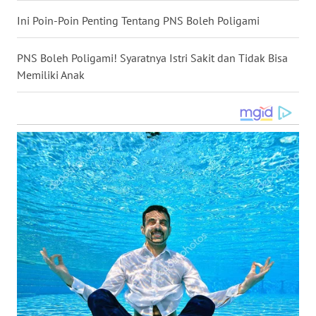
WN
Ini Poin-Poin Penting Tentang PNS Boleh Poligami
KALTARA
PNS Boleh Poligami! Syaratnya Istri Sakit dan Tidak Bisa
WN
Memiliki Anak
KALSEL
WN
KALTIM
WN
SULSEL
WN
GORONTALO
WN
SULUT