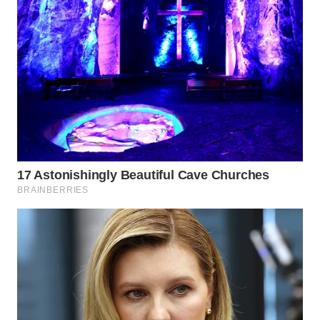
TAPANULI
TENGAH
WN DELI
SERDANG
WN
TEBING
TINGGI
WN
PAKPAK
WN
KARAWANG
WN
BEKASI