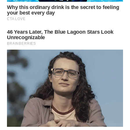
WN
MALUKU
WN
MALUT
WN
DAIRI
WN
DANAU
TOBA
WN
NIAS
WN
LANGKAT