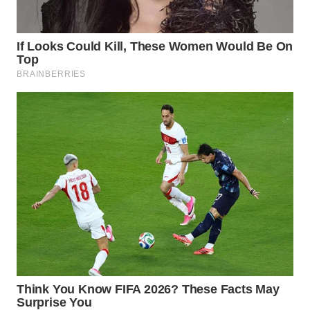
WN
NATUNA
WN
BINTAN
WN
MANDALIKA
WN
LIKUPANG
WN
LABUANBAJO
WN
BORNEO