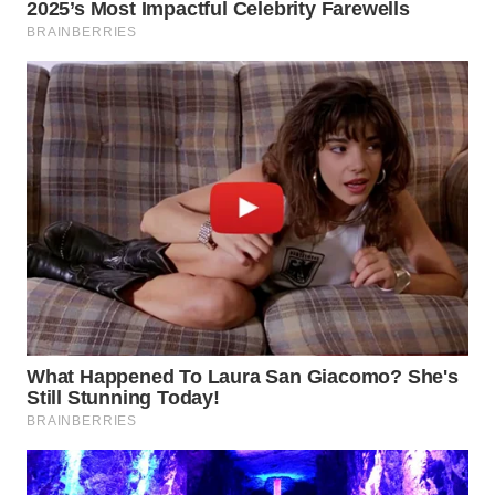
WN
TAPANULI
SELATAN
WN
TANJUNG
LESUNG
WN
KARO
WN
SIMALUNGUN
WN
LABUHANBATU
WN