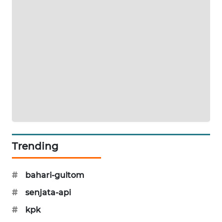
SIBARAGAS
NEWS
METRO
SIANTAR
NEWS
METRO
MEDAN
NEWS
METRO
Trending
JAKARTA
NEWS
#
bahari-gultom
KRT
#
senjata-api
NEWS
#
kpk