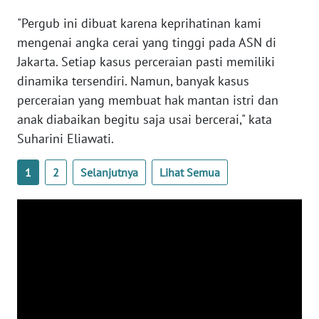
"Pergub ini dibuat karena keprihatinan kami
WN
SERAMBI
mengenai angka cerai yang tinggi pada ASN di
Jakarta. Setiap kasus perceraian pasti memiliki
WN
dinamika tersendiri. Namun, banyak kasus
JAMBI
perceraian yang membuat hak mantan istri dan
anak diabaikan begitu saja usai bercerai," kata
WN
Suharini Eliawati.
SULTRA
1
2
Selanjutnya
Lihat Semua
WN
NTB
WN
SULTENG
WN
SULBAR