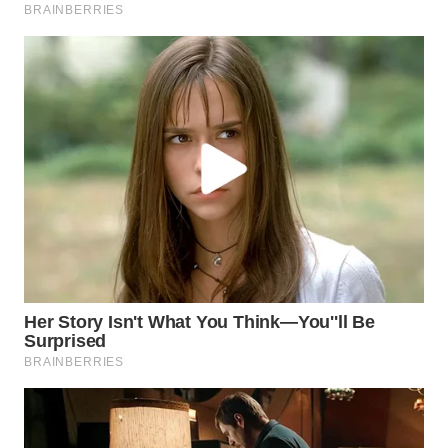
Wahana
Media
Group
WAHANA
NEWS
WAHANA
TANI
WAHANA
ADVOKAT
WAHANA
INFRASTRUKTUR
WAHANA
KONSUMEN