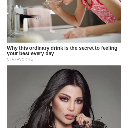
WN
PRIANGAN
TIMUR
WN
SEMARANG
WN
SOLO
WN
BOROBUDUR
WN
MADURA
WN
SURABAYA