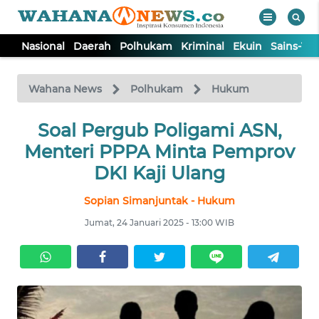
Nasional
Daerah
Polhukam
Kriminal
Ekuin
Sains-Te
WAHANA
Tutup
TV
Wahana News
Polhukam
Hukum
NASIONAL
Soal Pergub Poligami ASN,
Menteri PPPA Minta Pemprov
DAERAH
DKI Kaji Ulang
Sopian Simanjuntak - Hukum
POLHUKAM
Jumat, 24 Januari 2025 - 13:00 WIB
KRIMINAL
EKUIN