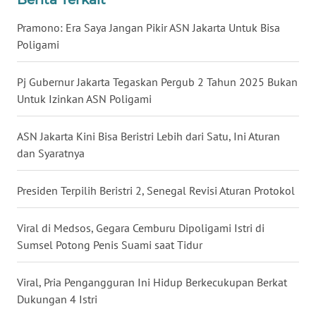
WN
Pramono: Era Saya Jangan Pikir ASN Jakarta Untuk Bisa
NUSANTARA
Poligami
WN
Pj Gubernur Jakarta Tegaskan Pergub 2 Tahun 2025 Bukan
JOGJA
Untuk Izinkan ASN Poligami
WN
ASN Jakarta Kini Bisa Beristri Lebih dari Satu, Ini Aturan
JATIM
dan Syaratnya
WN
BALI
Presiden Terpilih Beristri 2, Senegal Revisi Aturan Protokol
WN
Viral di Medsos, Gegara Cemburu Dipoligami Istri di
KALBAR
Sumsel Potong Penis Suami saat Tidur
WN
Viral, Pria Pengangguran Ini Hidup Berkecukupan Berkat
KALTENG
Dukungan 4 Istri