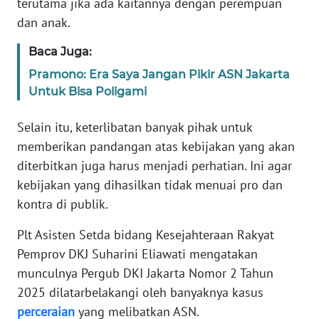
terutama jika ada kaitannya dengan perempuan
WN
dan anak.
BANTEN
Baca Juga:
WN
Pramono: Era Saya Jangan Pikir ASN Jakarta
NTT
Untuk Bisa Poligami
WN
Selain itu, keterlibatan banyak pihak untuk
KEPRI
memberikan pandangan atas kebijakan yang akan
diterbitkan juga harus menjadi perhatian. Ini agar
WN
kebijakan yang dihasilkan tidak menuai pro dan
PAPUA
kontra di publik.
WN
Plt Asisten Setda bidang Kesejahteraan Rakyat
PAPUA
Pemprov DKJ Suharini Eliawati mengatakan
BARAT
munculnya Pergub DKI Jakarta Nomor 2 Tahun
WN
2025 dilatarbelakangi oleh banyaknya kasus
RIAU
perceraian
yang melibatkan ASN.