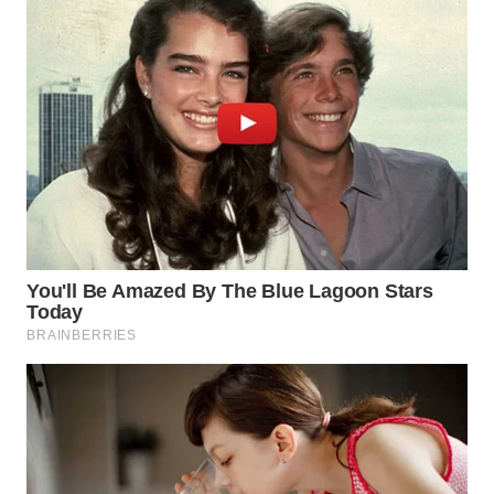
WN
INDRAMAYU
WN
KUNINGAN
WN
MAJALENGKA
WN
SUBANG
WN
SUKABUMI
WN
PURWAKARTA