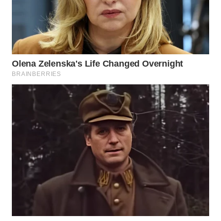
WN
BOGOR
WN
DEPOK
WN
TAPANULI
UTARA
WN
SAMOSIR
WN
PADANG
LAWAS