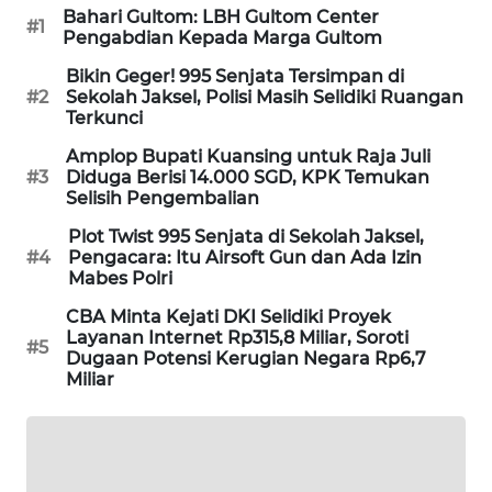
Bahari Gultom: LBH Gultom Center
PORTAL
#1
Pengabdian Kepada Marga Gultom
KONSUMEN
Bikin Geger! 995 Senjata Tersimpan di
#2
Sekolah Jaksel, Polisi Masih Selidiki Ruangan
FORWAMKI
Terkunci
Amplop Bupati Kuansing untuk Raja Juli
ALPERKLINAS
#3
Diduga Berisi 14.000 SGD, KPK Temukan
Selisih Pengembalian
FORJASIDA
Plot Twist 995 Senjata di Sekolah Jaksel,
#4
Pengacara: Itu Airsoft Gun dan Ada Izin
Mabes Polri
TAMBANG
NEWS
CBA Minta Kejati DKI Selidiki Proyek
Layanan Internet Rp315,8 Miliar, Soroti
#5
Dugaan Potensi Kerugian Negara Rp6,7
SITUNGIR
Miliar
NEWS
SIDIKALANG
NEWS