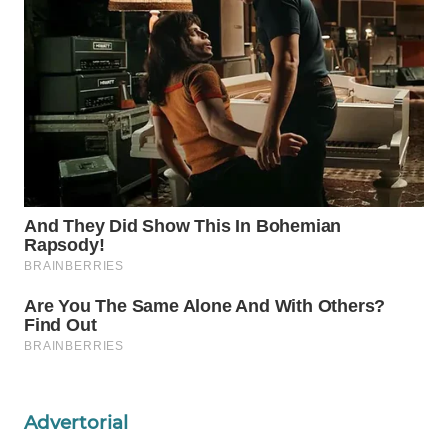
WAHANA
LISTRIK
WAHANA
TRAVEL
WAHANA
TV
WAHANANEWS
ID
WAHANANEWS
CO ID
WAHANANEWS
Advertorial
NET