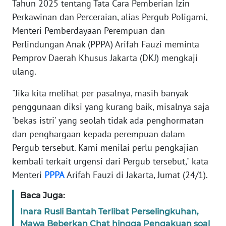
Tahun 2025 tentang Tata Cara Pemberian Izin
Informasi
Perkawinan dan Perceraian, alias Pergub Poligami,
INDEKS
Menteri Pemberdayaan Perempuan dan
BERITA
Perlindungan Anak (PPPA) Arifah Fauzi meminta
Pemprov Daerah Khusus Jakarta (DKJ) mengkaji
KONTAK
ulang.
KAMI
"Jika kita melihat per pasalnya, masih banyak
INFO
penggunaan diksi yang kurang baik, misalnya saja
IKLAN
'bekas istri' yang seolah tidak ada penghormatan
dan penghargaan kepada perempuan dalam
TENTANG
Pergub tersebut. Kami menilai perlu pengkajian
KAMI
kembali terkait urgensi dari Pergub tersebut," kata
Menteri
PPPA
Arifah Fauzi di Jakarta, Jumat (24/1).
PEDOMAN
MEDIA
Baca Juga:
SIBER
Inara Rusli Bantah Terlibat Perselingkuhan,
REDAKSI
Mawa Beberkan Chat hingga Pengakuan soal