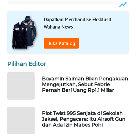
WAHANA
SPORT
Dapatkan Merchandise Eksklusif
Wahana News
WAHANA
UMKM
Buka Katalog
WAHANA
SELEB
Pilihan Editor
WAHANA
Boyamin Saiman Bikin Pengakuan
PERSONA
Mengejutkan, Sebut Febrie
Pernah Beri Uang Rp1,1 Miliar
WAHANA
OTOMOTIF
Plot Twist 995 Senjata di Sekolah
Jaksel, Pengacara: Itu Airsoft Gun
WAHANA
dan Ada Izin Mabes Polri
HEALTH