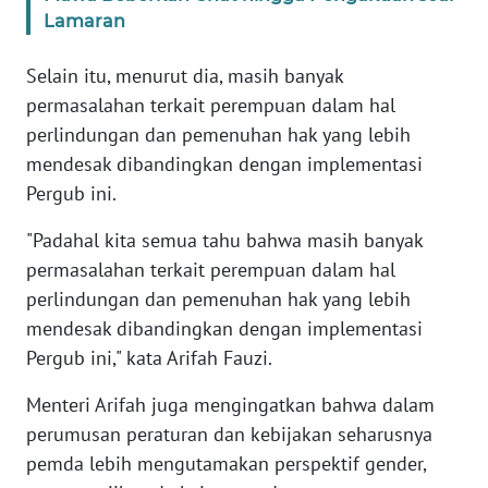
Lamaran
KARIR
Selain itu, menurut dia, masih banyak
permasalahan terkait perempuan dalam hal
DISCLAIMER
perlindungan dan pemenuhan hak yang lebih
mendesak dibandingkan dengan implementasi
Wahana
News
Pergub ini.
Regional
"Padahal kita semua tahu bahwa masih banyak
WN
permasalahan terkait perempuan dalam hal
SUMUT
perlindungan dan pemenuhan hak yang lebih
mendesak dibandingkan dengan implementasi
WN
Pergub ini," kata Arifah Fauzi.
JAKARTA
Menteri Arifah juga mengingatkan bahwa dalam
WN
perumusan peraturan dan kebijakan seharusnya
JABAR
pemda lebih mengutamakan perspektif gender,