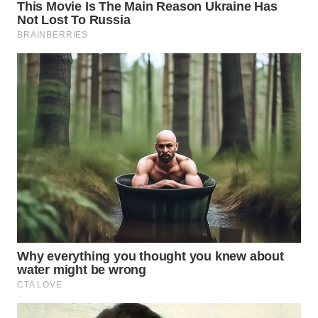
WN
SUMEDANG
WN
CIANJUR
WN
KEPULAUAN
SERIBU
WN
TANGERANG
WN
BINJAI
WN
CIREBON