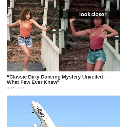
WN
PRIANGAN
TIMUR
WN
SEMARANG
WN
SOLO
WN
BOROBUDUR
WN
MADURA
WN
SURABAYA