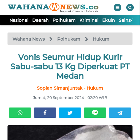
Nasional
Daerah
Polhukam
Kriminal
Ekuin
Sains-Te
WAHANA
Tutup
TV
Wahana News
Polhukam
Hukum
NASIONAL
Vonis Seumur Hidup Kurir
Sabu-sabu 13 Kg Diperkuat PT
DAERAH
Medan
Sopian Simanjuntak - Hukum
POLHUKAM
Jumat, 20 September 2024 - 02:20 WIB
KRIMINAL
EKUIN