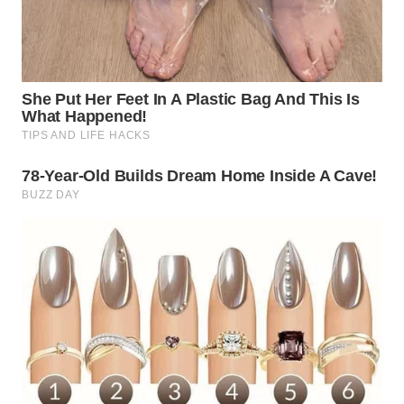
WN
TAPANULI
SELATAN
WN
TANJUNG
LESUNG
WN
KARO
WN
SIMALUNGUN
WN
LABUHANBATU
WN