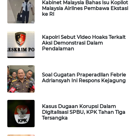
Kabinet Malaysia Bahas Isu Kopilot
Malaysia Airlines Pembawa Ekstasi
WAHANA
ke RI
LISTRIK
WAHANA
Kapolri Sebut Video Hoaks Terkait
TRAVEL
Aksi Demonstrasi Dalam
Pendalaman
WAHANA
TV
Soal Gugatan Praperadilan Febrie
WAHANANEWS
Adriansyah Ini Respons Kejagung
ID
WAHANANEWS
CO ID
Kasus Dugaan Korupsi Dalam
Digitalisasi SPBU, KPK Tahan Tiga
Tersangka
WAHANANEWS
NET