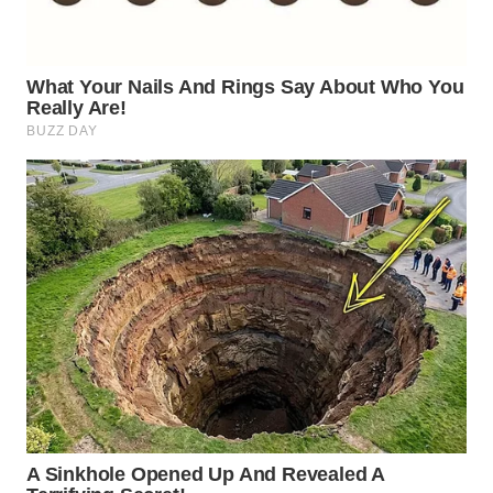
TAPANULI
TENGAH
WN DELI
SERDANG
WN
TEBING
TINGGI
WN
PAKPAK
WN
KARAWANG
WN
BEKASI