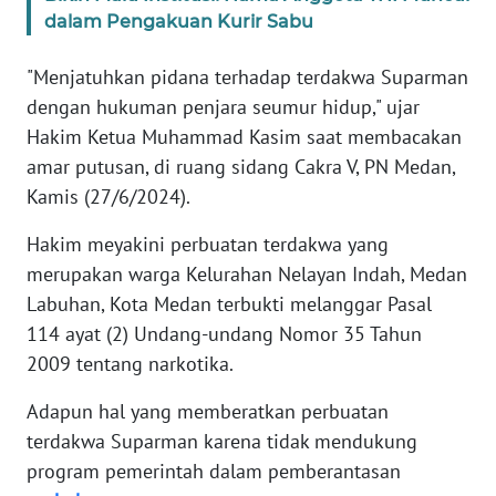
WN
dalam Pengakuan Kurir Sabu
BANTEN
"Menjatuhkan pidana terhadap terdakwa Suparman
WN
dengan hukuman penjara seumur hidup," ujar
NTT
Hakim Ketua Muhammad Kasim saat membacakan
amar putusan, di ruang sidang Cakra V, PN Medan,
WN
Kamis (27/6/2024).
KEPRI
Hakim meyakini perbuatan terdakwa yang
WN
merupakan warga Kelurahan Nelayan Indah, Medan
PAPUA
Labuhan, Kota Medan terbukti melanggar Pasal
114 ayat (2) Undang-undang Nomor 35 Tahun
WN
2009 tentang narkotika.
PAPUA
BARAT
Adapun hal yang memberatkan perbuatan
terdakwa Suparman karena tidak mendukung
WN
program pemerintah dalam pemberantasan
RIAU