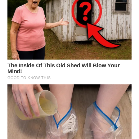
WN
MALUKU
WN
MALUT
WN
DAIRI
WN
DANAU
TOBA
WN
NIAS
WN
LANGKAT