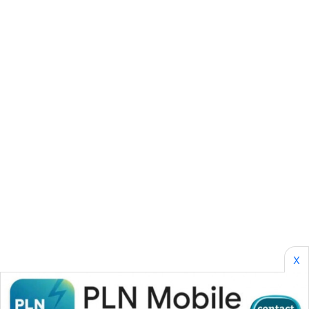
SONYA
ASA
NEWS
X