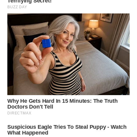
WN
BOGOR
WN
DEPOK
WN
TAPANULI
UTARA
WN
SAMOSIR
WN
PADANG
LAWAS