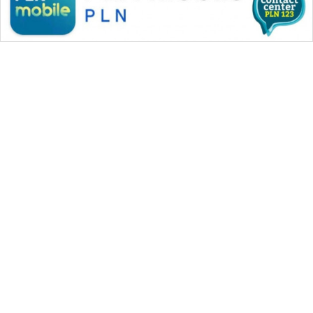
WAHANA MEDIA GROUP
|
|
|
WAHANA NEWS co
WAHANA TANI
WAHANA ADVOKAT
|
|
WAHANA INFRASTRUKTUR
WAHANA KONSUMEN
|
|
|
WAHANA LISTRIK
WAHANA TRAVEL
WAHANA TV
|
|
|
WAHANANEWS id
WAHANANEWS CO ID
WAHANANEWS NET
|
|
|
WAHANA SPORT ID
Wahana UMKM
Wahana Seleb
|
|
|
Wahana Persona
Wahana Otomotif
Wahana Health