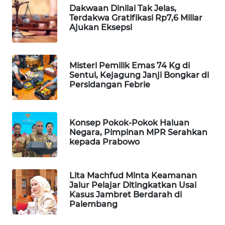
Dakwaan Dinilai Tak Jelas,
WAHANA
Terdakwa Gratifikasi Rp7,6 Miliar
SPORT
Ajukan Eksepsi
WAHANA
UMKM
Misteri Pemilik Emas 74 Kg di
Sentul, Kejagung Janji Bongkar di
Persidangan Febrie
WAHANA
SELEB
Konsep Pokok-Pokok Haluan
WAHANA
Negara, Pimpinan MPR Serahkan
PERSONA
kepada Prabowo
WAHANA
OTOMOTIF
Lita Machfud Minta Keamanan
Jalur Pelajar Ditingkatkan Usai
Kasus Jambret Berdarah di
WAHANA
Palembang
HEALTH