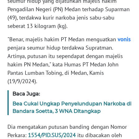
seumur hidup yang dijatuhkan majelis hakim
Informasi
Pengadilan Negeri (PN) Medan terhadap Suparman
INDEKS
(49), terdakwa kurir narkoba jenis sabu-sabu
BERITA
seberat 13 kilogram (kg).
"Benar, majelis hakim PT Medan menguatkan
vonis
KONTAK
KAMI
penjara seumur hidup terdakwa Supratman.
Artinya, putusan itu sependapat dengan majelis
INFO
hakim PN Medan," kata Humas PT Medan John
IKLAN
Pantas Lumban Tobing, di Medan, Kamis
(19/9/2024).
TENTANG
KAMI
Baca Juga:
Bea Cukai Ungkap Penyelundupan Narkoba di
PEDOMAN
Bandara Soetta, 3 WNA Ditangkap
MEDIA
SIBER
Dia mengatakan putusan banding dengan Nomor
Perkara:
1554/PID.SUS/2024
itu dibacakan oleh
REDAKSI