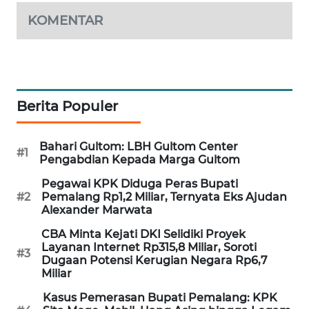
WAHANA
KOMENTAR
DESA
WISATA
LAPAK
WAHANA
Berita Populer
Wahana
Network
Bahari Gultom: LBH Gultom Center
#1
Pengabdian Kepada Marga Gultom
KONSUMEN
Pegawai KPK Diduga Peras Bupati
LISTRIK
#2
Pemalang Rp1,2 Miliar, Ternyata Eks Ajudan
Alexander Marwata
MASYARAKAT
CBA Minta Kejati DKI Selidiki Proyek
KELISTRIKAN
Layanan Internet Rp315,8 Miliar, Soroti
#3
Dugaan Potensi Kerugian Negara Rp6,7
Miliar
WALINKI
ID
Kasus Pemerasan Bupati Pemalang: KPK