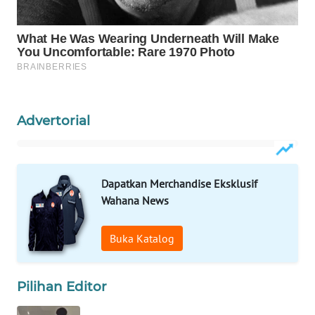
Wahana
Media
Group
WAHANA
NEWS
Advertorial
WAHANA
TANI
WAHANA
Dapatkan Merchandise Eksklusif
ADVOKAT
Wahana News
WAHANA
Buka Katalog
INFRASTRUKTUR
WAHANA
Pilihan Editor
KONSUMEN