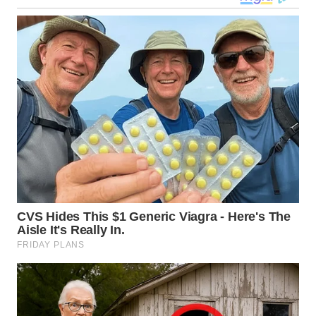
WN
KALTARA
WN
KALSEL
WN
KALTIM
WN
SULSEL
WN
GORONTALO
WN
SULUT