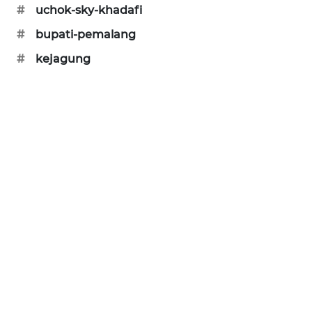
#
uchok-sky-khadafi
PORTAL
KONSUMEN
#
bupati-pemalang
#
kejagung
FORWAMKI
ALPERKLINAS
FORJASIDA
TAMBANG
NEWS
SITUNGIR
NEWS
SIDIKALANG
NEWS